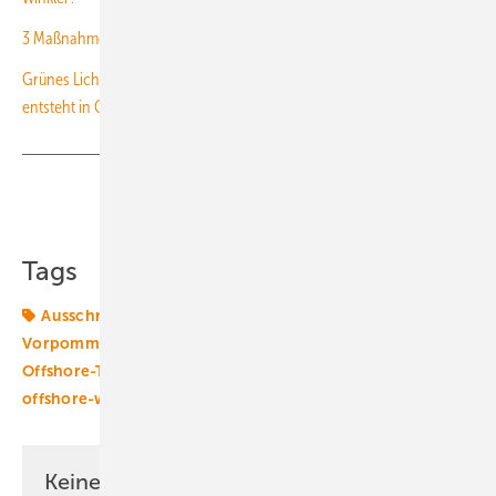
3 Maßnahmen: Was die Offshore Windkraft jetzt braucht
Grünes Licht für 300 Millionen-Investition: Neue Monopile-Produktion
entsteht in Cuxhaven
Teilen
Link kopieren
Tags
Ausschreibungen
Energiepolitik
Mecklenburg-
Vorpommern
Monopiles
Offshore-Markt
Offshore-Technik
Techniktrends
Windtechnik
offshore-wind
Keine Zeit? Kein Problem mit dem ERE