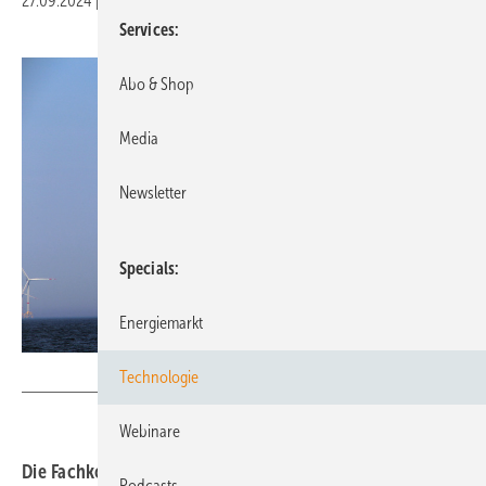
27.09.2024
|
Druckvorschau
Services
Abo & Shop
Media
Newsletter
Specials
Energiemarkt
Offshore Wind Kommunikation
Technologie
Webinare
Die Fachkonferenz Offshore Connect lädt im Oktober
Podcasts