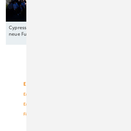
Cypress-Windturbinen: „Wir führen jedes Jahr
neue Funktionen mit Mehrwert
ein“
Unsere Themen
Energiemarkt
Technologie
Energierecht
Planung
Energiemärkte weltweit
Logistik
Finanzierung
Betrieb
Onshore-Wind