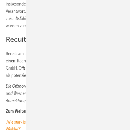
insbesondere die Nordländer und der Bund gemeinsam
Verantwortung übernehmen, wenn wir die Infrastruktur weiterhin
zukunftsfähig gestalten wollen.“ Formate wie die Offshore Connect
würden zum Austausch über die Zukunft gebraucht.
Recuiting Day am 15. Oktober
Bereits am Dienstag, 15. Oktober, startet die Offshore Connect mit
einem Recruiting-Tag in Rostock bei der SC Training & Assembly
GmbH. Offshore Wind und maritime Unternehmen stellen sich dort
als potenzielle neue Arbeitgeber vor.
Die Offshore Connect findet am 15. und 16. Oktober 2024 in Rostock
und Warnemünde statt. Das komplette Programm und einen Link zur
Anmeldung finden Sie auf der
Internetseite
der Veranstaltung.
Zum Weiterlesen:
„Wie stark ist die deutsche Offshore-Windkraft-Industrie wirklich, Frau
Winkler?“