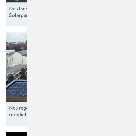
Deutsche Bahn kauft Ökostrom aus zwei
Solarparks mittels
PPA
Neuregelungen 2026: Solarstromhandel wird
möglich