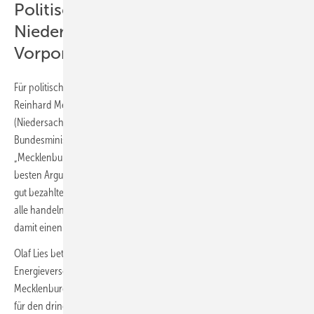
Politische Unterstützung kommt aus
Niedersachsen und Mecklenburg-
Vorpommern
Für politische Unterstützung sorgen die zuständigen Minister
Reinhard Meyer (Mecklenburg-Vorpommern) und Olaf Lies
(Niedersachsen) sowie der Maritime Koordinator des
Bundesministeriums für Wirtschaft und Klimaschutz, Dieter Janecek.
„Mecklenburg-Vorpommern versorgt der Ostseewind gleichzeitig mit
besten Argumenten für die Ansiedlung neuer Industrieprojekte und
gut bezahlten Industriearbeitsplätzen. Die Offshore Connect vernetzt
alle handelnden Akteure, Unternehmen und Fachkräfte und liefert
damit einen wichtigen Beitrag für den gemeinsamen Erfolg“, so Meyer.
Olaf Lies betont die Bedeutung der Offshore-Windindustrie für die
Energieversorgung Deutschlands: „Insbesondere die Standorte in
Mecklenburg-Vorpommern und Niedersachsen sind dabei die Basis
für den dringend benötigten Offshore-Ausbau. Jetzt heißt es, dass