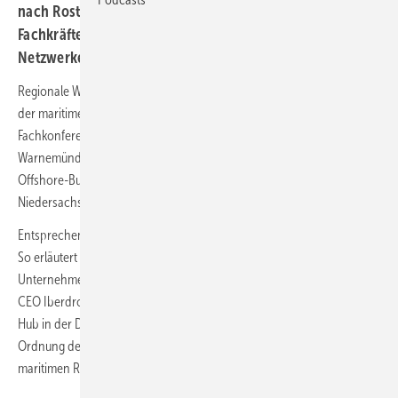
nach Rostock und Warnemünde. Neben
Fachkräftegewinnung stehen Innovationen und
Netzwerken im Fokus.
Regionale Wertschöpfung, das Kraftwerk Ostsee und Innovationen
der maritimen Wirtschaft – diese Themen stehen im Mittelpunkt der
Fachkonferenz „Offshore Connect“, die am 16. Oktober im Kurhaus
Warnemünde stattfindet. Ziel ist auch, den Austausch zwischen den
Offshore-Bundesländern Mecklenburg-Vorpommern und
Niedersachsen voranzubringen.
Entsprechend groß ist die Bandbreite der Vortragenden und Inhalte.
So erläutert Pawel Beecken von Total Energies die Sichtweise seines
Unternehmens auf den Offshore-Markt Deutschland, Felipe Montero,
CEO Iberdrola Deutschland, spricht über den Weg zum 10-GW-Wind-
Hub in der Deutschen Ostsee. Nico Nolte, Leiter der Abteilung
Ordnung der Meere im BSH erläutert aktuelle Entwicklungen der
maritimen Raumordnung einem Fokus auf den Ostsee-Ausbau.