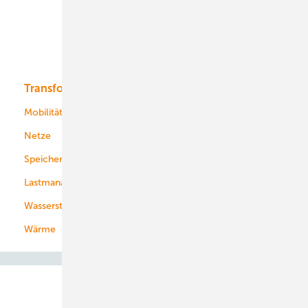
Offshore-Wind
Solar
Bioenergie
Transformation
Energieversorger
Service
Mobilität
Kommunen
Netze
Stadtwerke
Speicher
Energiekonzerne
Lastmanagement
Wasserstoff
Wärme
Abo- & Leserservice