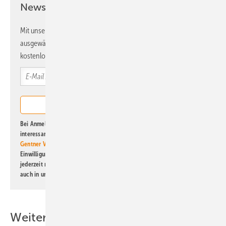
Newsletter!
Mit unserem Newsletter erhalten Sie regelmäßig von uns
ausgewählte Informationen und Neuigkeiten, gebündelt und
kostenlos direkt ins Postfach.
Bei Anmeldung zu diesem Newsletter bin ich damit einverstanden, über
interessante Verlags- und Online-Angebote
der Marken der Alfons W.
Gentner Verlag GmbH & Co. KG
informiert zu werden. Diese
Einwilligung kann ich jederzeit widerrufen und eine Abmeldung ist
jederzeit möglich. Informationen zum Umgang mit Daten finden Sie
auch in unserer
Datenschutzerklärung
.
Weitere Inhalte