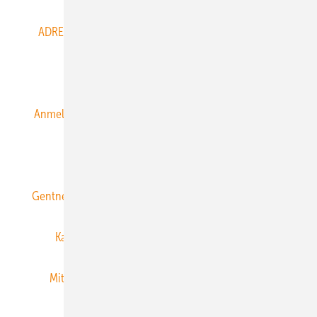
ADRESSBUCH der WIND- und SOLARENERGIE
AGB
Alle Inhalte chronologisch
Anmelden
Anmeldung & Registrierung
Datenschutz
E-Paper
ERNEUERBARE ENERGIEN abonnieren
Gentner Energy Media
Gentner Verlag
Impressum
Karriere bei Gentner
Team
Mediaservice
Mitgliedschaften und Engagement
Newsletter