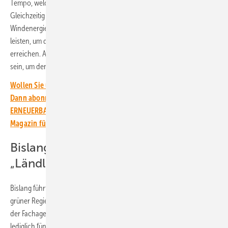
Tempo, welches wir dringend benötigen“, fügte Axthelm hinzu.
Gleichzeitig bleibe es bei der hohen Rechtssicherheit. Die
Windenergie werde auch im Süden den entscheidenden Beitrag
leisten, um die Energieabhängigkeit zu senken und Klimaneutralität zu
erreichen. Axthelm betonte: „Der Praxisleitfaden kann ein Baustein
sein, um den Zubau nun schnell zu dynamisieren.“
Wollen Sie über die Energiewende auf dem Laufenden bleiben?
Dann abonnieren Sie einfach den kostenlosen Newsletter von
ERNEUERBARE ENERGIEN – dem größten verbandsunabhängigen
Magazin für erneuerbare Energien in Deutschland!
Bislang nur 1.717 MW Wind im
„Ländle“
Bislang führt die Windenergie in Baden-Württemberg trotz jahrelanger
grüner Regierungsverantwortung ein Schattendasein. Nach Angaben
der Fachagentur Wind an Land gingen im ersten Halbjahr 2022
lediglich fünf Windenergieanlagen mit einer Leistung von rund 20 MW