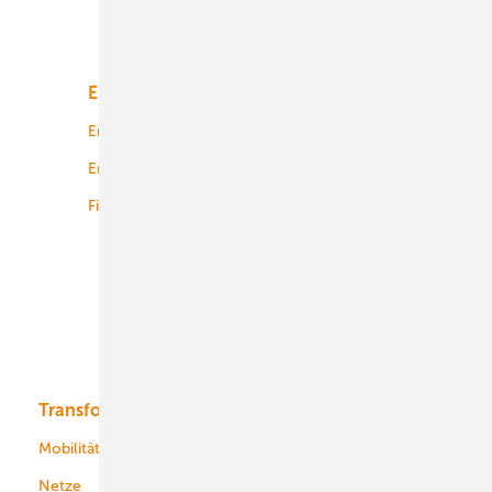
Unsere Themen
Energiemarkt
Technologie
Energierecht
Planung
Energiemärkte weltweit
Logistik
Finanzierung
Betrieb
Onshore-Wind
Offshore-Wind
Solar
Bioenergie
Transformation
Energieversorger
Service
Mobilität
Kommunen
Netze
Stadtwerke