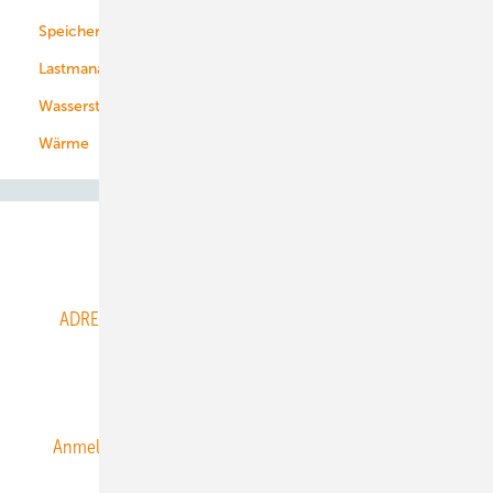
Speicher
Energiekonzerne
Lastmanagement
Wasserstoff
Wärme
Abo- & Leserservice
ADRESSBUCH der WIND- und SOLARENERGIE
AGB
Alle Inhalte chronologisch
Anmelden
Anmeldung & Registrierung
Datenschutz
E-Paper