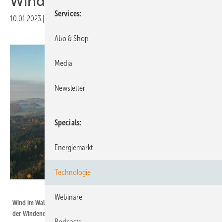
Windenergie
Services
10.01.2023
|
Druckvorschau
Abo & Shop
Media
Newsletter
Specials
Energiemarkt
Technologie
Joachim Wierlemann
Webinare
Wind im Wald ist in Baden-Württemberg ein wichtiges Thema beim Ausbau
der Windenergienutzung.
Podcasts