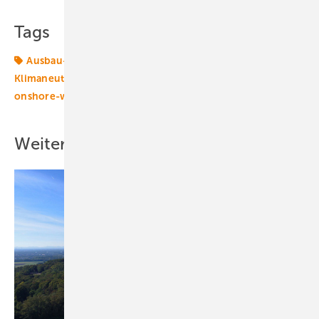
Tags
Ausbau-Ziele
Axthelm
Genehmigung
Klimaneutralität
Waldwindparks
Windenergie
onshore-wind
Weitere Inhalte