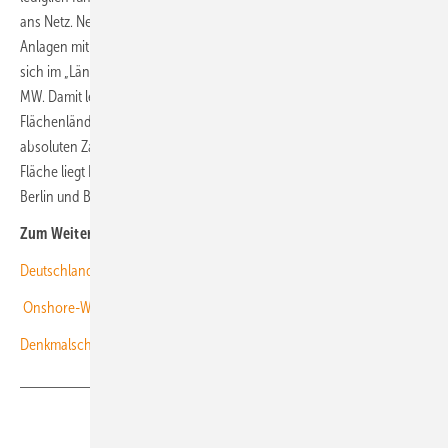
ans Netz. Neu genehmigt wurden im selben Zeitraum lediglich neun
Anlagen mit 36 MW Gesamtleistung. Zum Stichtag 30. Juni drehten
sich im „Ländle“ 767 Windenergieanlagen mit einer Leistung von 1.717
MW. Damit legt das zweitgrößte Bundesland unter den
Flächenländern vor dem Saarland auf dem zweitletzten Platz, was die
absoluten Zahlen angeht. Bezogen auf die installierte Leistung pro
Fläche liegt Baden-Württemberg mit 48 Kilowatt pro Quadratmeter vor
Berlin und Bayern auf dem drittletzten Platz. (kw)
Zum Weiterlesen:
Deutschland reißt Klimaziel 2022 – auch wegen Rückkehr der Kohle
Onshore-Windpark-Tender 2022 besonders stark unterzeichnet
Denkmalschutz: „Strom für 100.000 Haushalte blockiert“
Teilen
Link kopieren