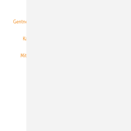
ERNEUERBARE ENERGIEN abonnieren
Gentner Energy Media
Gentner Verlag
Impressum
Karriere bei Gentner
Team
Mediaservice
Mitgliedschaften und Engagement
Newsletter
Privacy Manager
RSS-Feed
Veranstaltungen / Webinare
© 2026 ERNEUERBARE ENERGIEN