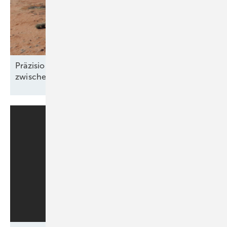
Präzision und Komplexität: Windgutachten
zwischen Klimawandel und
Windklau