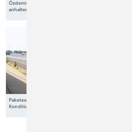
Özdemirs schwarz-grünes Bündnis beschließt
anhaltende Energiewende ohne
Fahrplan
Paketeweise – „Besserer Service, bessere
Konditionen“ für alte
Seewindparks