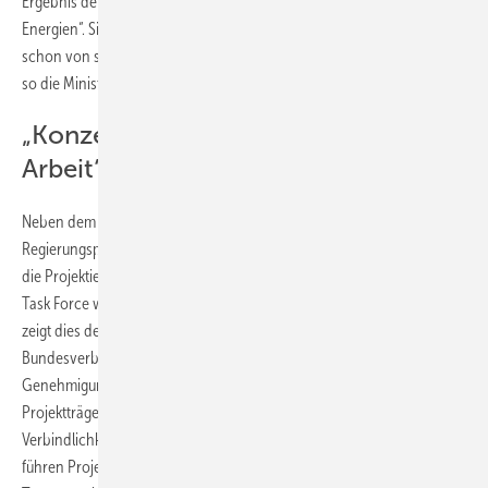
Ergebnis der seit Oktober 2021 eingesetzten „Task Force Erneuerbare
Energien“. Sie habe die Projektdauer mit wirksamen Maßnahmen zwar
schon von sieben auf vier Jahre verkürzt, doch das sei „viel zu lang“,
so die Ministerin.
„Konzentrierte und zielorientierte
Arbeit“
Neben dem Umweltministerium, Vertreterinnen und Vertretern der
Regierungspräsidien und der Genehmigungsbehörden waren auch
die Projektierer in die Erarbeitung eingebunden. „Die Arbeit in der
Task Force war konzentriert und zielorientiert. Der Praxisleitfaden
zeigt dies deutlich“, sagte Wolfram Axthelm, Geschäftsführer des
Bundesverbands Windenergie (BWE). Wenn alle 44
Genehmigungsbehörden im Land diesen nun zugrunde legen und die
Projektträger ihn ebenso beachten, könne es zu einer neuen
Verbindlichkeit in den Genehmigungsverfahren kommen. „Zusammen
führen Projektmanagement, Termin- und Zeitkontrolle zu mehr