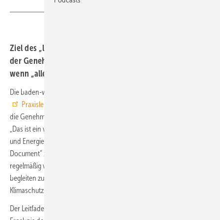
Ziel des „lebenden Dokuments“ ist die Beschleunigung
der Genehmigungsverfahren. BWE hofft auf mehr Tempo,
wenn „alle 44 Genehmigungsbehörden mitziehen“.
Die baden-württembergische Landesregierung hat einen
Praxisleitfaden Windenergie
veröffentlicht. Er soll dabei helfen,
die Genehmigungsverfahren schneller und effizienter zu realisieren.
„Das ist ein weiterer Schritt in die richtige Richtung“, sagte Umwelt-
und Energieministerin Thekla Walker. Der Praxisleitfaden sei als „Living
Document“ zu verstehen, der durch aktuelle Praxiserfahrungen
regelmäßig weiter optimiert werden kann und soll. Diesen Prozess
begleiten zukünftig die Stabsstellen Energiewende, Windenergie und
Klimaschutz (StEWK) bei den Regierungspräsidien.
Der Leitfaden, der sich an Behörden und Planer richtet, ist ein