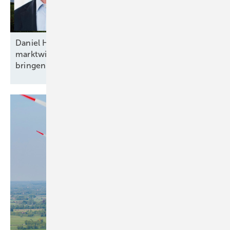
Daniel Hölder von Baywa RE: „Mehr Flexibilität und
marktwirtschaftliche Anreize ins Energiesystem
bringen“