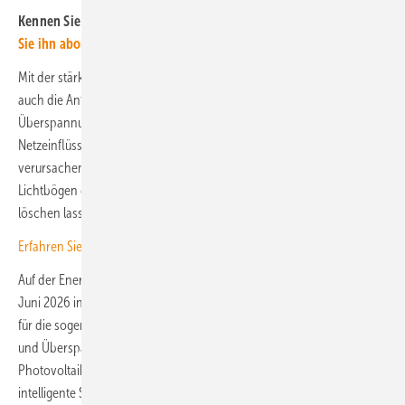
Kennen Sie schon unseren kostenlosen Newsletter?
Hier können
Sie ihn abonnieren
– so sind Sie gut informiert.
Mit der stärkeren Verbreitung von DC-Systemen steigen allerdings
auch die Anforderungen an die elektrische Sicherheit.
Überspannungen durch Blitzeinschläge, Schalthandlungen oder
Netzeinflüsse können Anlagen beschädigen und Ausfälle
verursachen. Eine besondere Herausforderung stellen dabei
Lichtbögen dar, die sich in Gleichstromsystemen deutlich schwieriger
löschen lassen als bei Wechselstrom.
Erfahren Sie mehr über das Zusammenspiel von Solar und Speicher.
Auf der Energiefachmesse The smarter E Europe, die vom 23. bis 25.
Juni 2026 in München stattfindet, stellt Dehn deshalb Schutzkonzepte
für die sogenannte Gleichstromwelt vor. Im Mittelpunkt stehen Blitz-
und Überspannungsschutzlösungen für Wohngebäude, industrielle
Photovoltaikanlagen, Freiflächen-Solarparks, Batteriespeicher und
intelligente Stromnetze.