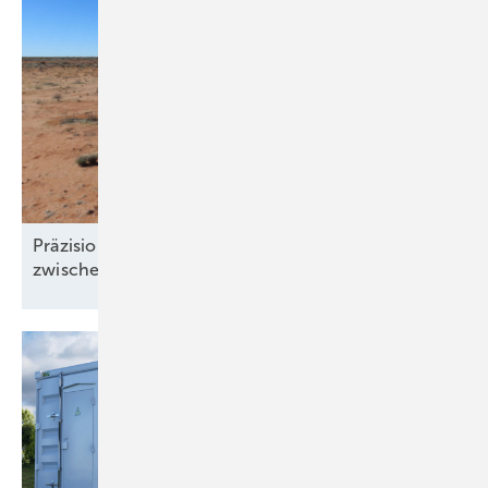
Präzision und Komplexität: Windgutachten
zwischen Klimawandel und
Windklau