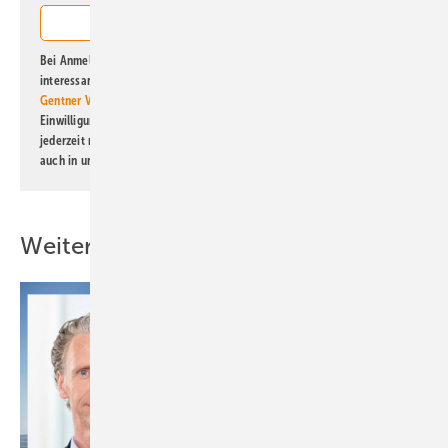
Bei Anmeldung zu diesem Newsletter bin ich damit einverstanden, über
interessante Verlags- und Online-Angebote
der Marken der Alfons W.
Gentner Verlag GmbH & Co. KG
informiert zu werden. Diese
Einwilligung kann ich jederzeit widerrufen und eine Abmeldung ist
jederzeit möglich. Informationen zum Umgang mit Daten finden Sie
auch in unserer
Datenschutzerklärung
.
Weitere Inhalte