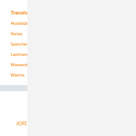
Transformation
Energieversorger
Service
Mobilität
Kommunen
Netze
Stadtwerke
Speicher
Energiekonzerne
Lastmanagement
Wasserstoff
Wärme
Abo- & Leserservice
ADRESSBUCH der WIND- und SOLARENERGIE
AGB