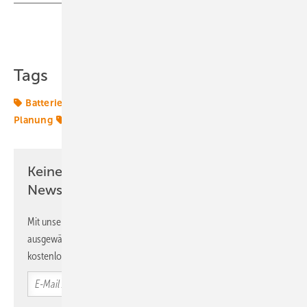
Teilen
Link kopieren
Tags
Batterie
Batteriespeicher
Energiewende
Planung
Solaranlage
Keine Zeit? Kein Problem mit dem ERE
Newsletter!
Mit unserem Newsletter erhalten Sie regelmäßig von uns
ausgewählte Informationen und Neuigkeiten, gebündelt und
kostenlos direkt ins Postfach.