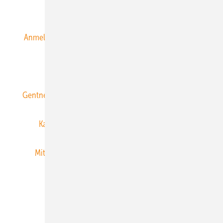
Alle Inhalte chronologisch
Anmelden
Anmeldung & Registrierung
Datenschutz
E-Paper
ERNEUERBARE ENERGIEN abonnieren
Gentner Energy Media
Gentner Verlag
Impressum
Karriere bei Gentner
Team
Mediaservice
Mitgliedschaften und Engagement
Newsletter
Privacy Manager
RSS-Feed
Veranstaltungen / Webinare