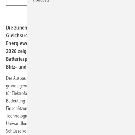
Die zunehmende Verbreitung von
Gleichstromtechnologien gilt als wichtiger Baustein der
Energiewende. Auf der Fachmesse The smarter E Europe
2026 zeigen Firmen wie Dehn, wie sich Photovoltaik,
Batteriespeicher und Ladeinfrastruktur wirksam vor
Blitz- und Überspannungsschäden schützen lassen.
Der Ausbau erneuerbarer Energien verändert die Energieversorgung
grundlegend. Photovoltaikanlagen, Batteriespeicher, Ladeinfrastruktur
für Elektrofahrzeuge und intelligente Stromnetze gewinnen an
Bedeutung – und mit ihnen der Einsatz von Gleichstrom (DC). Nach
Einschätzung des Elektrotechnikunternehmens Dehn bietet die
Technologie Vorteile wie höhere Wirkungsgrade und geringere
Umwandlungsverluste und wird deshalb zu einer
Schlüsselkomponente der Energiewende.