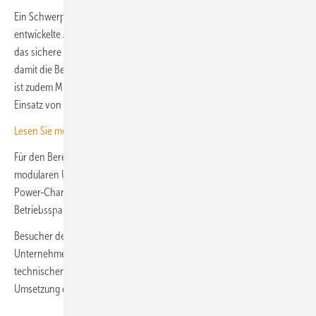
Ein Schwerpunkt des Messeauftritts ist die vom Unternehmen
entwickelte ACI-Technologie (Advanced Circuit Interruption). Sie soll
das sichere Unterbrechen von DC-Lichtbögen ermöglichen und
damit die Betriebssicherheit entsprechender Anlagen erhöhen. Dehn
ist zudem Mitglied der Open Direct Current Alliance (ODCA), die den
Einsatz von Gleichstromtechnologien vorantreiben will.
Lesen Sie mehr zum Thema Blitzschutz
Für den Bereich Elektromobilität präsentiert das Unternehmen einen
modularen Überspannungsableiter. Das Gerät wurde speziell für High-
Power-Charging- und Schnellladeinfrastrukturen mit
Betriebsspannungen bis 1250 Volt entwickelt.
Besucher der Messe finden Dehn in Halle A3, Stand 120. Dort will das
Unternehmen neben neuen Produkten auch Beratungsangebote zu
technischen und regulatorischen Fragen rund um die sichere
Umsetzung der Energiewende vorstellen.