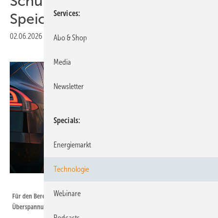
Schutzkonzepte für PV,
Services
Speicher und Schnelllader
02.06.2026
|
Druckvorschau
Abo & Shop
Media
Newsletter
Specials
Energiemarkt
Technologie
DEHN
Webinare
Für den Bereich Elektromobilität präsentiert Dehn einen modularen
Überspannungsableiter.
Podcasts