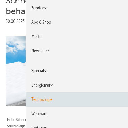
Schneelasten immer im Blick
Services
behalten
30.06.2023
|
Druckvorschau
Abo & Shop
Media
Newsletter
Specials
Energiemarkt
Technologie
K2 Systems
Webinare
Hohe Schneelasten begrenzen die Möglichkeiten zur Errichtung einer
Solaranlage. Im Webinar erfahren Sie, worauf Sie achten müssen und wie
Podcasts