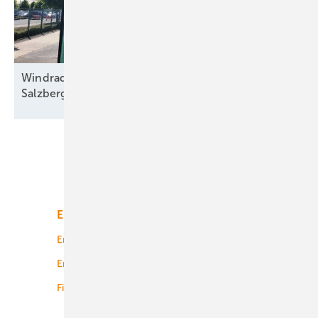
Windradbauer feiert Fertigungsmarke in
Salzbergen und sagt 6,5-MW-Typ
an
Unsere Themen
Energiemarkt
Technologie
Energierecht
Planung
Energiemärkte weltweit
Logistik
Finanzierung
Betrieb
Onshore-Wind