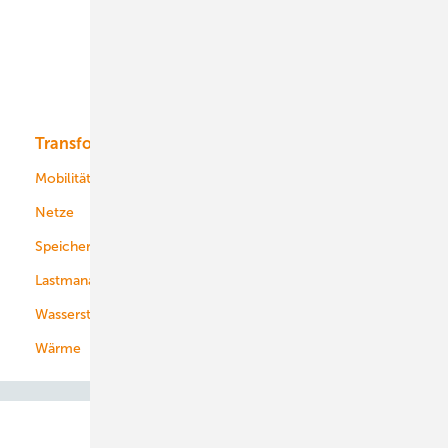
Offshore-Wind
Solar
Bioenergie
Transformation
Energieversorger
Service
Mobilität
Kommunen
Netze
Stadtwerke
Speicher
Energiekonzerne
Lastmanagement
Wasserstoff
Wärme