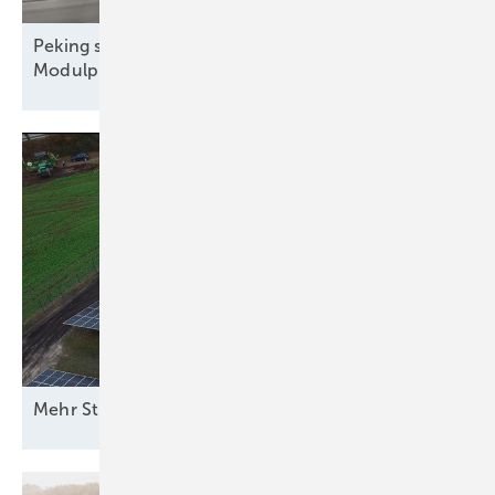
Peking streicht Exportrabatte – steigen die
Modulpreise?
M ehr Strom vom
Acker