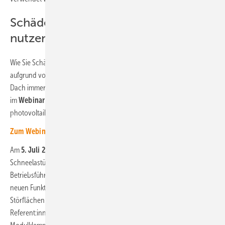
Schäden vermeiden – mehr Flächen
nutzen
Wie Sie Schäden an den Modulen und höheren Wartungskosten
aufgrund von Schneelasten vermeiden und die Situation auf dem
Dach immer im Blick behalten, erklären Ihnen unsere Referent:innen
im
Webinar
mit K2 Systems und der Redaktion der Fachzeitschrift
photovoltaik.
Zum Webinar anmelden!
Am
5. Juli 2023 von 16 bis 17 Uhr
erfahren Sie, wie die neue
Schneelastüberwachung funktioniert und welche Vorteile Planer und
Betriebsführer damit haben. Außerdem erfahren Sie alles über die
neuen Funktionen des Planungstools von K2 Systems, wie Sie etwa
Störflächen auf dem Dach schneller einzeichnen können. Die
Referent:innen zeigen auch, wie sich die verschiedenen Arten der