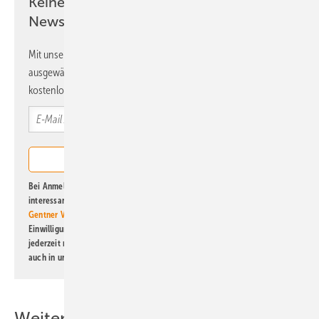
Keine Zeit? Kein Problem mit dem ERE
Newsletter!
Mit unserem Newsletter erhalten Sie regelmäßig von uns
ausgewählte Informationen und Neuigkeiten, gebündelt und
kostenlos direkt ins Postfach.
Bei Anmeldung zu diesem Newsletter bin ich damit einverstanden, über
interessante Verlags- und Online-Angebote
der Marken der Alfons W.
Gentner Verlag GmbH & Co. KG
informiert zu werden. Diese
Einwilligung kann ich jederzeit widerrufen und eine Abmeldung ist
jederzeit möglich. Informationen zum Umgang mit Daten finden Sie
auch in unserer
Datenschutzerklärung
.
Weitere Inhalte