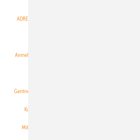
Abo- & Leserservice
ADRESSBUCH der WIND- und SOLARENERGIE
AGB
Alle Inhalte chronologisch
Anmelden
Anmeldung & Registrierung
Datenschutz
E-Paper
ERNEUERBARE ENERGIEN abonnieren
Gentner Energy Media
Gentner Verlag
Impressum
Karriere bei Gentner
Team
Mediaservice
Mitgliedschaften und Engagement
Newsletter