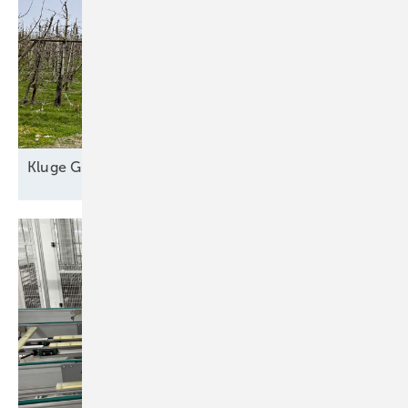
Kl uge
Grünstromautomaten