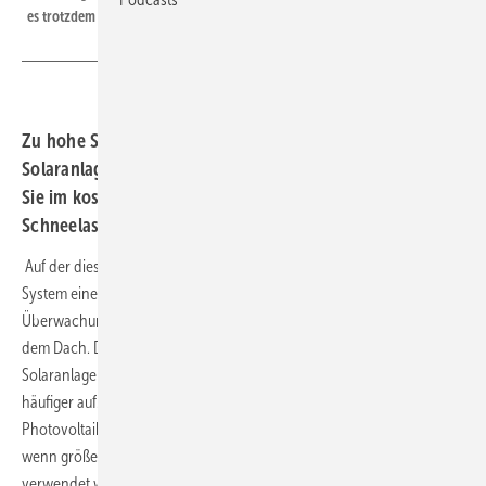
es trotzdem geht.
Zu hohe Schneelasten sind eine Gefahr für die
Solaranlage und das Dach, auf dem sie steht. Erfahren
Sie im kostenlosen Webinar am 5. Juli 2023, wie Sie die
Schneelast permanent im Blick behalten.
Auf der diesjährigen Intersolar hat der Montagesystemhersteller K2
System eine Weltneuheit vorgestellt: Eine permanente und detaillierte
Überwachung von Schneelasten auf der Photovoltaikanlage und auf
dem Dach. Das ist vor allem für Planer und Betriebsführer von
Solaranlagen wichtig. Denn Starkwetterereignisse treten immer
häufiger auf. Vor allem heftige Schneefälle können
Photovoltaikanlagen in ihrer Lebensdauer beeinflussen, vor allem
wenn größere Module mit niedrigeren Grenzwerten für die Belastung
verwendet werden.