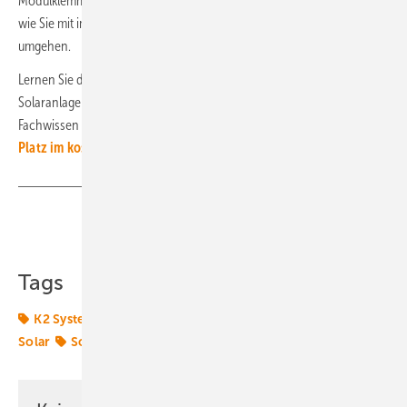
Modulklemmung auf die Wirtschaftlichkeit der Anlage auswirken und
wie Sie mit immer größer werdenden Modulen auf dem Dach
umgehen.
Lernen Sie die neuen Lösungen zur Installation und zum Betrieb von
Solaranlagen auf Flachdächern kennen. Profitieren Sie vom
Fachwissen unserer Experten.
Sichern Sie sich jetzt schon einen
Platz im kostenlosen Webinar!
(su)
Teilen
Link kopieren
Tags
K2 Systems
Monitoring
Photovoltaik
Planung
Solar
Solaranlage
WEBINAR