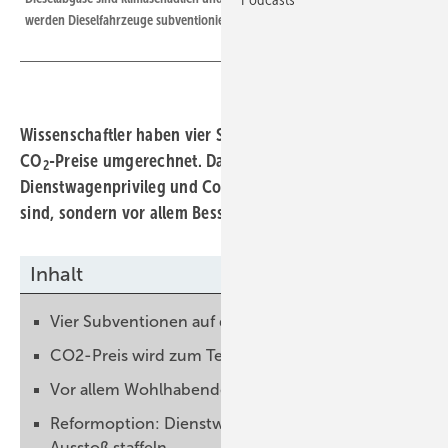
werden Dieselfahrzeuge subventioniert.
Wissenschaftler haben vier Steuerprivilegien in negative
CO
-Preise umgerechnet. Das Ergebnis zeigt, dass
2
Dienstwagenprivileg und Co nicht nur klimaschädlich
sind, sondern vor allem Besserverdienende entlasten.
Inhalt
Vier Subventionen auf dem Prüfstand
CO2-Preis wird zum Teil überkompensiert
Vor allem Wohlhabende profitieren
Reformoption: Dienstwagenprivileg nach CO2-
Ausstoß staffeln