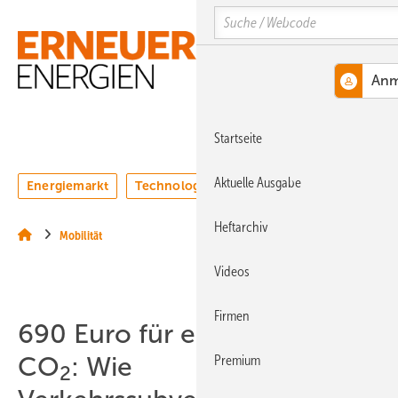
Springe
Springe
Springe
Search
auf
auf
auf
Hauptinhalt
Hauptmenü
SiteSearch
MENÜ
Startseite
Aktuelle Ausgabe
Energiemarkt
Technologie
Webinare
Podcasts
Heftarchiv
Mobilität
Videos
Firmen
690 Euro für eine Tonne
CO
: Wie
Premium
2