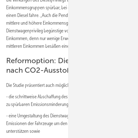
Einkommensgruppen spürbar, bei denen ein Drittel aller Haushalte
einen Diesel fahre. „Auch die Pendlerpauschale entlastet vor allem
mittlere und höhere Einkommensgruppen“, so Bach. Das
Dienstwagenprivileg begünstige vor allem Haushalte mit hohem
Einkommen, denn nur wenige Erwerbstätige mit geringen oder
mittleren Einkommen besäßen einen Dienstwagen.
Reformoption: Dienstwagenprivileg
nach CO2-Ausstoß staffeln
Die Studie präsentiert auch mögliche Reformoptionen:
- die schrittweise Abschaffung des Dieselsteuerprivilegs, um kurzfristig
zu spürbaren Emissionsminderungen zu erreichen,
- eine Umgestaltung des Dienstwagenprivilegs gestaffelt nach CO
-
2
Emissionen der Fahrzeuge um den den Hochlauf der E-Mobilität zu
unterstützen sowie