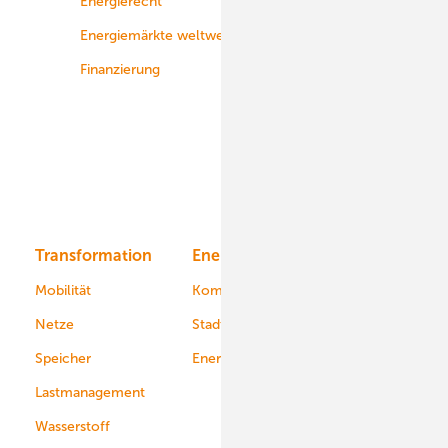
Energierecht
Planung
Energiemärkte weltweit
Logistik
Finanzierung
Betrieb
Onshore-Wind
Offshore-Wind
Solar
Bioenergie
Transformation
Energieversorger
Service
Mobilität
Kommunen
Netze
Stadtwerke
Speicher
Energiekonzerne
Lastmanagement
Wasserstoff