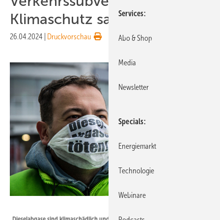
Verkehrssubventionen den
Services
Klimaschutz sabotieren
26.04.2024
|
Druckvorschau
Abo & Shop
Media
Newsletter
Specials
Energiemarkt
Technologie
Webinare
Maximilian Urschl / DUH
Dieselabgase sind klimaschädlich und gesundheitsgefährdend. Trotzdem
Podcasts