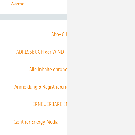
Wärme
Abo- & Leserservice
ADRESSBUCH der WIND- und SOLARENERGIE
AGB
Alle Inhalte chronologisch
Anmelden
Anmeldung & Registrierung
Datenschutz
E-Paper
ERNEUERBARE ENERGIEN abonnieren
Gentner Energy Media
Gentner Verlag
Impressum