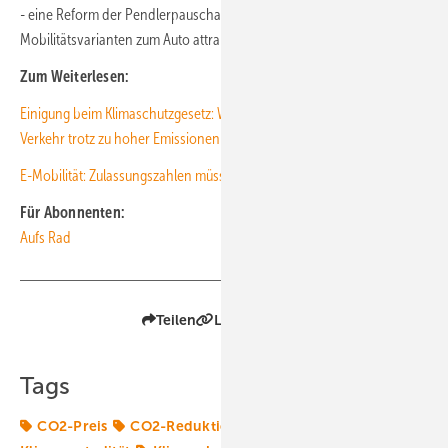
- eine Reform der Pendlerpauschale um klimafreundliche
Mobilitätsvarianten zum Auto attraktiver zu machen.
Zum Weiterlesen:
Einigung beim Klimaschutzgesetz: Wohl kein Sofortprogramm im
Verkehr trotz zu hoher Emissionen
E-Mobilität: Zulassungszahlen müssen sich versechsfachen
Für Abonnenten:
Aufs Rad
Teilen
Link kopieren
Tags
CO2-Preis
CO2-Reduktionsziele
E-Mobilität