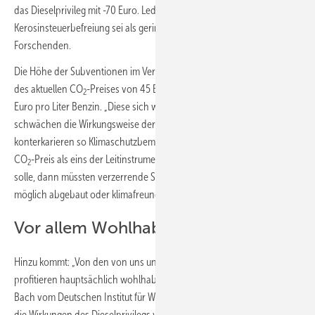
das Dieselprivileg mit -70 Euro. Lediglich die Entlastungswirkung der
Kerosinsteuerbefreiung sei als gering einzuschätzen, so die
Forschenden.
Die Höhe der Subventionen im Verkehr übersteigt also deutlich die
des aktuellen CO
-Preises von 45 Euro pro Tonne CO
oder rund 0,11
2
2
Euro pro Liter Benzin. „Diese sich widersprechenden Preissignale
schwächen die Wirkungsweise der CO
-Bepreisung und
2
konterkarieren so Klimaschutzbemühungen“, so Koch. Wenn sich der
CO
-Preis als eins der Leitinstrumente der Klimapolitik durchsetzen
2
solle, dann müssten verzerrende Subventionen im Verkehr soweit
möglich abgebaut oder klimafreundlich umgebaut werden.
Vor allem Wohlhabende profitieren
Hinzu kommt: „Von den von uns untersuchten Subventionen
profitieren hauptsächlich wohlhabende Haushalte“, erläutert Stefan
Bach vom Deutschen Institut für Wirtschaftsforschung (DIW). So seien
die Wirkungen des Dieselprivilegs vor allem bei mittleren und höheren