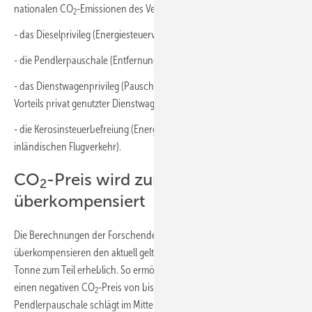
nationalen CO
-Emissionen des Verkehrssektors:
2
- das Dieselprivileg (Energiesteuervergünstigung für Dieselkraftstoff),
- die Pendlerpauschale (Entfernungspauschale),
- das Dienstwagenprivileg (Pauschale Besteuerung des geldwerten
Vorteils privat genutzter Dienstwagen) und
- die Kerosinsteuerbefreiung (Energiesteuerbefreiung für Kraftstoffe im
inländischen Flugverkehr).
CO
-Preis wird zum Teil
2
überkompensiert
Die Berechnungen der Forschenden zeigen: Drei der untersuchten
überkompensieren den aktuell geltenden CO
-Preis von 45 Euro pro
2
Tonne zum Teil erheblich. So ermöglicht das Dienstwagenprivileg
einen negativen CO
-Preis von bis zu 690 Euro pro Tonne, die
2
Pendlerpauschale schlägt im Mittel mit rund -300 Euro zu Buche und