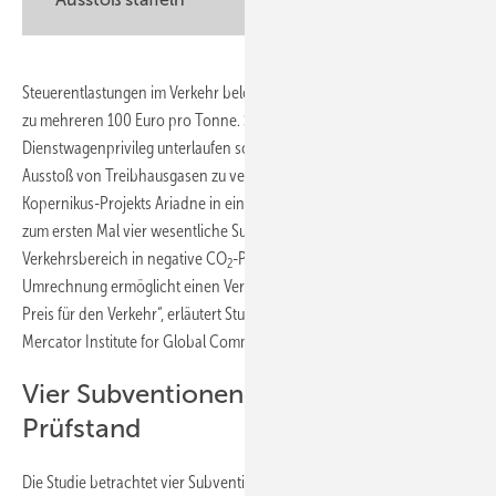
Steuerentlastungen im Verkehr belohnen den Ausstoß von CO
mit bis
2
zu mehreren 100 Euro pro Tonne. Subventionen wie das Diesel- oder
Dienstwagenprivileg unterlaufen so die Idee des CO
-Preises, den
2
Ausstoß von Treibhausgasen zu verteuern, urteilen Forschende des
Kopernikus-Projekts Ariadne in einer
neuen Studie
. „Wir haben
zum ersten Mal vier wesentliche Subventionen aus dem
Verkehrsbereich in negative CO
-Preise umgerechnet. Die
2
Umrechnung ermöglicht einen Vergleich mit dem tatsächlichen CO
-
2
Preis für den Verkehr“, erläutert Studienmitautor Nicolas Koch vom
Mercator Institute for Global Commons and Climate Change MCC.
Vier Subventionen auf dem
Prüfstand
Die Studie betrachtet vier Subventionen mit Einfluss auf die