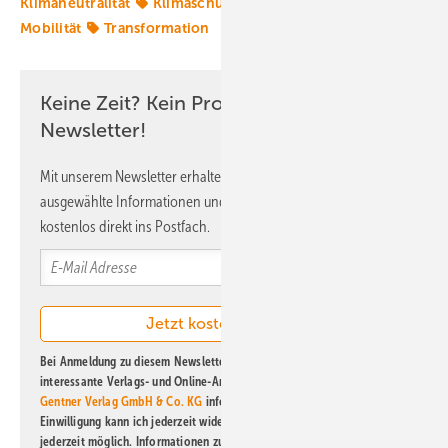
Klimaneutralität
Klimaschutzziele
Klimasünder
Mobilität
Transformation
Keine Zeit? Kein Problem mit dem ERE
Newsletter!
Mit unserem Newsletter erhalten Sie regelmäßig von uns
ausgewählte Informationen und Neuigkeiten, gebündelt und
kostenlos direkt ins Postfach.
Bei Anmeldung zu diesem Newsletter bin ich damit einverstanden, über
interessante Verlags- und Online-Angebote
der Marken der Alfons W.
Gentner Verlag GmbH & Co. KG
informiert zu werden. Diese
Einwilligung kann ich jederzeit widerrufen und eine Abmeldung ist
jederzeit möglich. Informationen zum Umgang mit Daten finden Sie