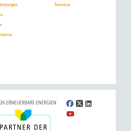
ersorger
Service
en
e
nzerne
026 ERNEUERBARE ENERGIEN