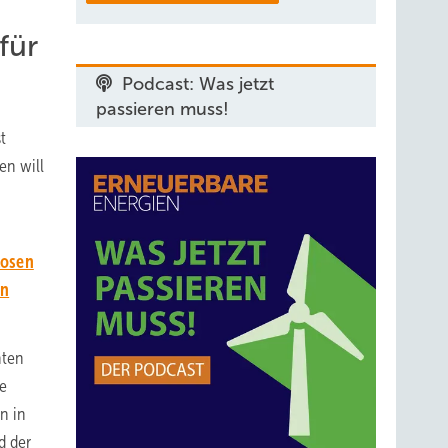
für
Podcast: Was jetzt
passieren muss!
t
en will
losen
in
nten
ie
n in
d der