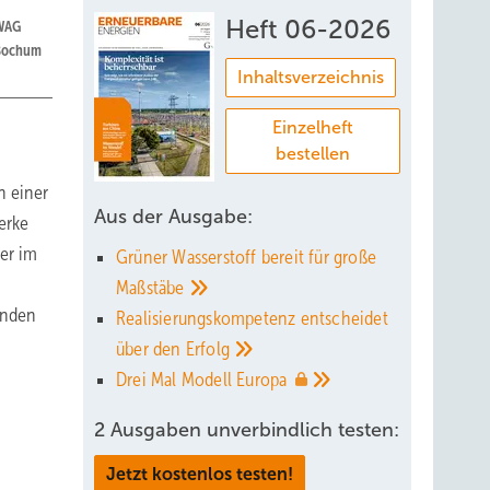
Heft 06-2026
AWAG
 Bochum
Inhaltsverzeichnis
Einzelheft
bestellen
n einer
Aus der Ausgabe:
erke
ber im
Grüner Wasserstoff bereit für große
Maßstäbe
enden
Realisierungskompetenz entscheidet
über den
Erfolg
Drei Mal Modell
Europa
2 Ausgaben unverbindlich testen:
Jetzt kostenlos testen!