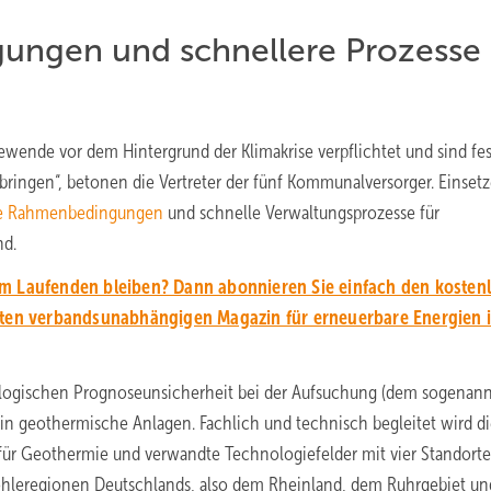
ungen und schnellere Prozesse 
wende vor dem Hintergrund der Klimakrise verpflichtet und sind fes
ingen“, betonen die Vertreter der fünf Kommunalversorger. Einsetz
he Rahmenbedingungen
und schnelle Verwaltungsprozesse für
nd.
em Laufenden bleiben? Dann abonnieren Sie einfach den kosten
en verbandsunabhängigen Magazin für erneuerbare Energien 
eologischen Prognoseunsicherheit bei der Aufsuchung (dem sogenan
 in geothermische Anlagen. Fachlich und technisch begleitet wird d
 für Geothermie und verwandte Technologiefelder mit vier Standorte
hleregionen Deutschlands, also dem Rheinland, dem Ruhrgebiet un