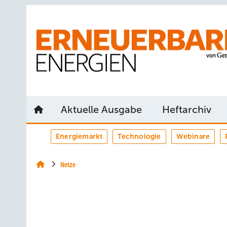
Springe
Springe
Springe
auf
auf
auf
Hauptinhalt
Hauptmenü
SiteSearch
Aktuelle Ausgabe
Heftarchiv
Energiemarkt
Technologie
Webinare
Netze