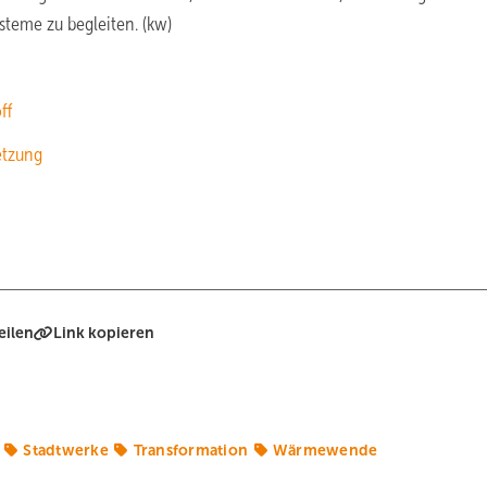
steme zu begleiten. (kw)
ff
etzung
eilen
Link kopieren
Stadtwerke
Transformation
Wärmewende