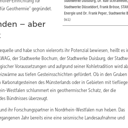
ofer-Einrichtung für
Stadtwerke Duisburg, Dr. Ralf Schramedei,
Stadtwerke Düsseldorf, Frank Brösse, ST
 für Geothermie“ gegründet.
Energie und Dr. Frank Peper, Stadtwerke
(v.l.)
nden – aber
t
equelle und habe schon vielerorts ihr Potenzial bewiesen, heißt es i
WAG, der Stadtwerke Bochum, der Stadtwerke Duisburg, der Stadtw
ogischer Voraussetzungen und aufgrund seiner Kohletradition wird a
izwärme aus tiefen Gesteinsschichten gefördert. Ob in den Gruben
en Karbonatgesteinen des Münsterlands oder in Gebieten mit tieflieg
n-Westfalen schlummert ein geothermischer Schatz, der die
es Bündnisses überzeugt.
und ihr Forschungspartner in Nordrhein-Westfalen nun heben. Das
ergangenen Jahr bereits eine eine seismische Landesaufnahme und