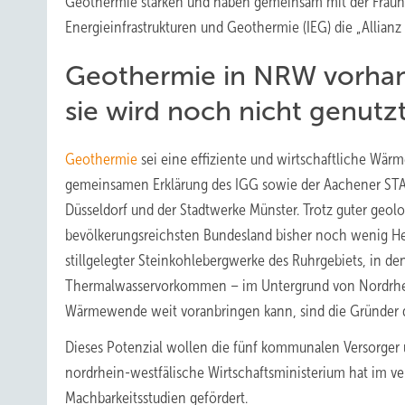
Geothermie stärken und haben gemeinsam mit der Fraunh
Energieinfrastrukturen und Geothermie (IEG) die „Allianz
Geothermie in NRW vorha
sie wird noch nicht genutz
Geothermie
sei eine effiziente und wirtschaftliche Wärm
gemeinsamen Erklärung des IGG sowie der Aachener STA
Düsseldorf und der Stadtwerke Münster. Trotz guter geol
bevölkerungsreichsten Bundesland bisher noch wenig He
stillgelegter Steinkohlebergwerke des Ruhrgebiets, in d
Thermalwasservorkommen – im Untergrund von Nordrhei
Wärmewende weit voranbringen kann, sind die Gründer d
Dieses Potenzial wollen die fünf kommunalen Versorger 
nordrhein-westfälische Wirtschaftsministerium hat im v
Machbarkeitsstudien gefördert.