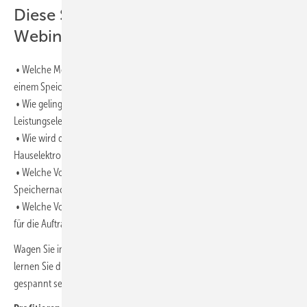
Diese Schwerpunkte wurden im
Webinar behandelt:
• Welche Möglichkeiten zur Kosteneinsparung haben Ihre Kunden mit
einem Speicher?
• Wie gelingt die Speichernachrüstung ohne zusätzliche
Leistungselektronik – unabhängig von verbauten Wechselrichtern?
• Wie wird der Speicher in die bestehende Solaranlage und
Hauselektronik eingebunden?
• Welche Voraussetzungen müssen für die einfache
Speichernachrüstung geschaffen werden?
• Welche Vorteile hat die schnelle und einfache Speichernachrüstung
für die Auftragsbücher von Handwerksunternehmen?
Wagen Sie im Webinar auch schon einen Blick in die Zukunft und
lernen Sie die neueste Entwicklung von Atmoce kennen. Sie dürfen
gespannt sein.