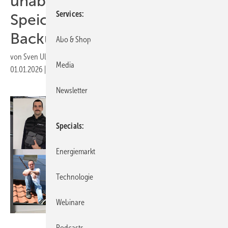
unabhängige
Services
Speichernachrüstung mit der
Backup-Box
Abo & Shop
von
Sven Ullrich
Media
01.01.2026
|
Druckvorschau
Newsletter
Specials
Energiemarkt
Technologie
Webinare
Matthias Wagner
Podcasts