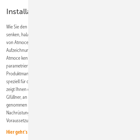
Installation am Praxisbeispiel gezeigt
Wie Sie den Aufwand und damit die Hürde zur Speichernachrüstung
senken, haben die Experten von Atomce im gemeinsamen Webinar
von Atmoce mit dem Fachmedium photovoltaik erklärt. Die
Aufzeichnung steht bereit. Lernen Sie nicht nur die Lösung von
Atmoce kennen, sondern erfahren Sie auch, wie sie installiert und
parametriert wird. Im Webinar erklärt Alec Curry, bei Atmoce
Produktmanager DACH, die Vorteile und Funktionsweise des neuen,
speziell für die Nachrüstung entwickelten Speichers. Im Anschluss
zeigt Ihnen der Geschäftsführer von Energie für Menschen, Benjamin
Gfüllner, an einer konkreten Anlage, wie sie installiert und in Betrieb
genommen wird. Erfahren Sie im Webinar, worauf Sie bei der
Nachrüstung des Speichers achten müssen und welche
Voraussetzungen erfüllt sein müssen.
Hier geht‘s zur Aufzeichnung!