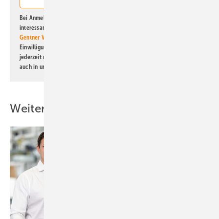
Bei Anmeldung zu diesem Newsletter bin ich damit einverstanden, über
interessante Verlags- und Online-Angebote
der Marken der Alfons W.
Gentner Verlag GmbH & Co. KG
informiert zu werden. Diese
Einwilligung kann ich jederzeit widerrufen und eine Abmeldung ist
jederzeit möglich. Informationen zum Umgang mit Daten finden Sie
auch in unserer
Datenschutzerklärung
.
Weitere Inhalte