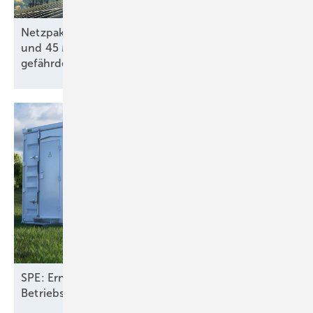
Netzpaket: Mehr als 30 GW Erneuerbaren-Projekte
und 45 Milliarden Euro private Investitionen
gefährdet
SPE: Erneuerbare mit Speichern halbieren
Betriebskosten fürs Stromsystem in
Europa