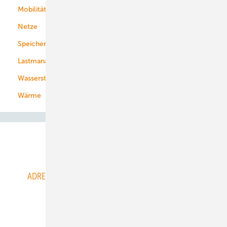
Mobilität
Kommunen
Netze
Stadtwerke
Speicher
Energiekonzerne
Lastmanagement
Wasserstoff
Wärme
Abo- & Leserservice
ADRESSBUCH der WIND- und SOLARENERGIE
AGB
Alle Inhalte chronologisch
Anmelden