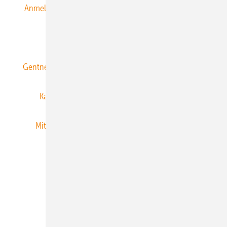
Anmeldung & Registrierung
Datenschutz
E-Paper
ERNEUERBARE ENERGIEN abonnieren
Gentner Energy Media
Gentner Verlag
Impressum
Karriere bei Gentner
Team
Mediaservice
Mitgliedschaften und Engagement
Newsletter
Privacy Manager
RSS-Feed
Veranstaltungen / Webinare
© 2026 ERNEUERBARE ENERGIEN