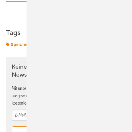
Teilen
Link kopieren
Tags
Speicher
Transformation
WEBINAR
Keine Zeit? Kein Problem mit dem ERE
Newsletter!
Mit unserem Newsletter erhalten Sie regelmäßig von uns
ausgewählte Informationen und Neuigkeiten, gebündelt und
kostenlos direkt ins Postfach.