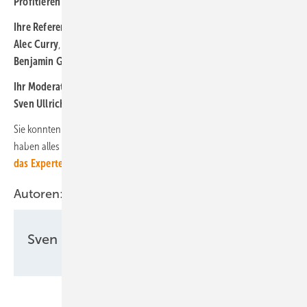
Profitieren Sie vom Fachwissen unserer Experten:
Ihre Referenten:
Alec Curry
, Produktmanager DACH bei Atmoce
Benjamin Gfüllner
, Geschäftsführer von Energie für Menschen
Ihr Moderator:
Sven Ullrich
, Redakteur photovoltaik
Sie konnten nicht live beim Webinar dabei sein? Macht nichts. Wir
haben alles für Sie aufgezeichnet.
Hier können Sie sich kostenlos
das Expertenwissen abholen!
Autoren:
Sven Ullrich