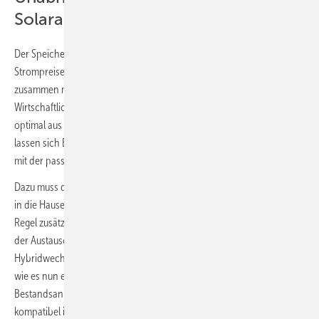
Solaranlage
Der Speicher macht nicht nur unabhängiger von schwankenden
Strompreisen, sondern bietet auch mehr Sicherheit. Er schützt
zusammen mit der Backup-Box vor instabilen Netzen, erhöht die
Wirtschaftlichkeit ausgeförderter Anlagen, nutzt variable Stromtarife
optimal aus und wertet Mieterstromanlagen ökonomisch auf. So
lassen sich Energiekosten senken oder sogar Gewinne generieren –
mit der passenden Lösung – selbst ohne eigene Solaranlage.
Dazu muss der Speicher aber in die vorhandene Solaranlage – oder
in die Hauselektronik – integriert werden. Bisher werden dazu in der
Regel zusätzliche Speicherwechselrichter notwendig. Bestenfalls steht
der Austausch der Leistungselektronik ohnehin an und es wird ein
Hybridwechselrichter eingebaut. Im Webinar werden wir erfahren,
wie es nun einfacher geht, etwa mit einem Speicher, der mit jeder
Bestandsanlage unabhängig vom eingebauten Wechselrichter
kompatibel ist.