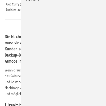
Alec Curry (oben) und Benjamin Gfüllner haben im Webinar gezeigt, wie
Speicher auch im Gewerbe einfach nachgerüstet werden können.
Die Nachrüstung von Speichern gilt oft als aufwendig –
muss sie aber nicht sein. Wie Elektrohandwerker ihre
Kunden schnell und einfach mit Speichern und der
Backup-Box ausstatten können, haben die Experten von
Atmoce im gemeinsamen Webinar erklärt.
Wenn draußen Schnee und Eis den Weg aufs Dach versperren, ruht
das Solargeschäft. Eine ideale Zeit, um in Gebäuden aktiv zu werden
und bestehende Anlagen zu optimieren: mit einem Speicher. Die
Nachfrage wächst – Stromkunden wollen sich gegen steigende Preise
und mögliche Netzausfälle absichern.
Unabhängigkeit mit und ohne