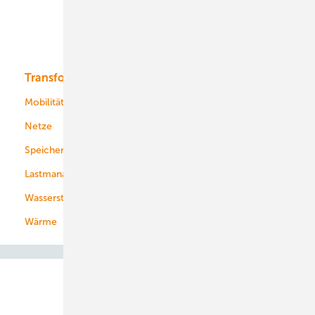
Solar
Bioenergie
Transformation
Energieversorger
Service
Mobilität
Kommunen
Netze
Stadtwerke
Speicher
Energiekonzerne
Lastmanagement
Wasserstoff
Wärme
Abo- & Leserservice