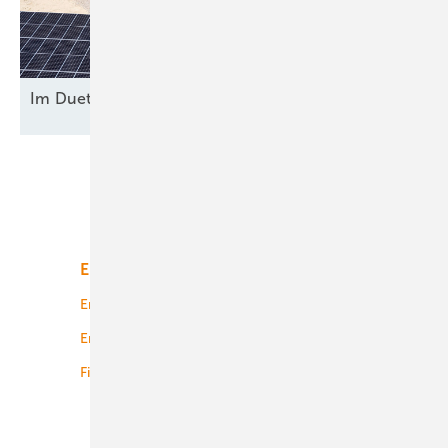
Im Duett am
Netz
Unsere Themen
Energiemarkt
Technologie
Energierecht
Planung
Energiemärkte weltweit
Logistik
Finanzierung
Betrieb
Onshore-Wind
Offshore-Wind