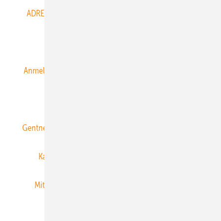
ADRESSBUCH der WIND- und SOLARENERGIE
AGB
Alle Inhalte chronologisch
Anmelden
Anmeldung & Registrierung
Datenschutz
E-Paper
ERNEUERBARE ENERGIEN abonnieren
Gentner Energy Media
Gentner Verlag
Impressum
Karriere bei Gentner
Team
Mediaservice
Mitgliedschaften und Engagement
Newsletter
Privacy Manager
RSS-Feed