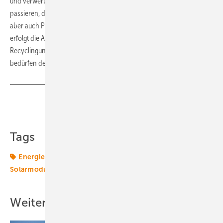
und verwertet. Bei einer Sammlung durch die Kommunen kann es
passieren, dass die Hersteller auch andere Produkte, in jedem Fall
aber auch Produkte der Mitanbieter aufarbeiten müssen. In jedem Fall
erfolgt die Aufbereitung ausschließlich durch zugelassene
Recyclingunternehmen, so genannte Erstbehandlungsanlagen. Sie
bedürfen der behördlichen Genehmigung.
Teilen
Link kopieren
Tags
Energiewende 2.0
Photovoltaik
Recycling
Solarmodul
Solartechnik
Speicher
Transformation
Weitere Inhalte