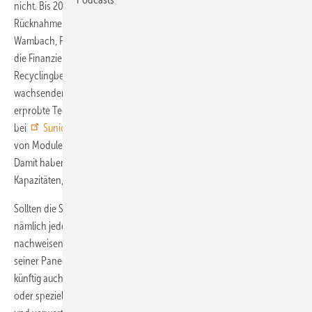
nicht. Bis 2015 will das Branchennetzwerk
PV Cycle
die
Rücknahme der Module organisieren - europaweit. Wie Karsten
Wambach, Präsident von PV Cycle, auf der Konferenz bestätigte, ist
die Finanzierung bislang allerdings noch ungeklärt. Zudem sind neue
Recyclingbetriebe und Technologien notwendig, um die in Europa
wachsenden Modulberge zu verwerten. Bisher stehen dafür nur zwei
erprobte Technologien bereit: Die Recyclingstation für Siliziummodule
bei
Sunicon
(Solarworld) in Freiberg und die Wiederverwertung
von Modulen aus Cadmiumtellurid bei
First Solar
in Frankfurt/Oder.
Damit haben bisher nur Solarworld und First Solar entsprechende
Kapazitäten, um die Vorschriften der WEEE zu erfüllen.
Sollten die Solarmodule künftig unter diese Richtlinie fallen, muss
nämlich jeder einzelne Hersteller die in Verkehr gebrachte Menge
nachweisen sowie die fachgerechte Rücknahme und Entsorgung
seiner Paneele organisieren. Elektronische Altgeräte – und damit
künftig auch Solarmodule – werden über kommunale Sammelstellen
oder speziell genehmigte Recyclingunternehmen zurückgenommen