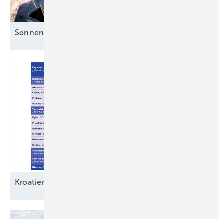
Sonnenstrom für die Mieter clever
nutzen
Kroatien müht sich in Richtung
Energiezukunft