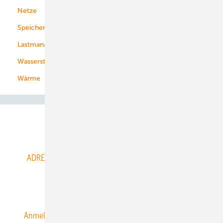
Netze
Stadtwerke
Speicher
Energiekonzerne
Lastmanagement
Wasserstoff
Wärme
Abo- & Leserservice
ADRESSBUCH der WIND- und SOLARENERGIE
AGB
Alle Inhalte chronologisch
Anmelden
Anmeldung & Registrierung
Datenschutz
E-Paper