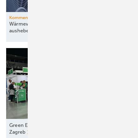
Kommentar
Wärmewende lässt sich nicht ersatzlos
aushebeln
Green Energy Fair – Erfolgreicher Messeauftakt in
Zagreb