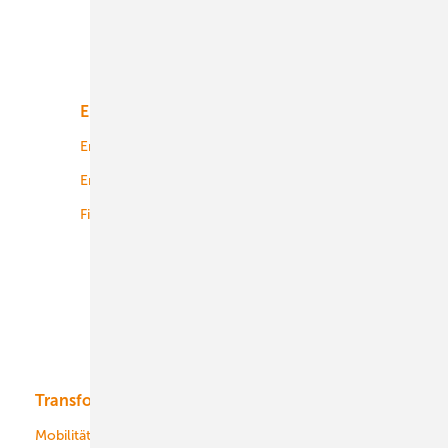
Unsere Themen
Energiemarkt
Technologie
Energierecht
Planung
Energiemärkte weltweit
Logistik
Finanzierung
Betrieb
Onshore-Wind
Offshore-Wind
Solar
Bioenergie
Transformation
Energieversorger
Service
Mobilität
Kommunen