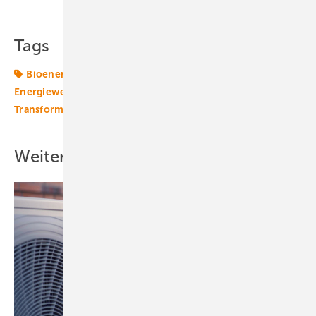
Tags
Bioenergie
Biomasse
Energiewende
Energiewende 2.0
Methan
Speicher
Strom
Transformation
Wärme
Wärmewende
Weitere Inhalte