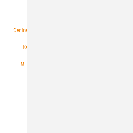
ERNEUERBARE ENERGIEN abonnieren
Gentner Energy Media
Gentner Verlag
Impressum
Karriere bei Gentner
Team
Mediaservice
Mitgliedschaften und Engagement
Newsletter
Privacy Manager
RSS-Feed
Veranstaltungen / Webinare
© 2026 ERNEUERBARE ENERGIEN