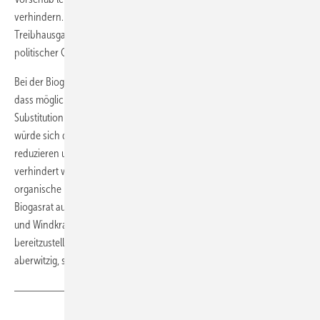
verhindern. Kritische Hinweise der Leopoldina auf die
Treibhausgasbilanz von Bioenergien seien längst Gegenstand
politischer Gestaltung, so Schultz weiter.
Bei der Biogasproduktion müsse schon heute nachgewiesen werden,
dass möglichst kein Methan unkontrolliert freigesetzt wird. Durch die
Substitution von Phosphatdünger durch Gärreste in Biogasanlagen
würde sich die Belastung für das Grundwasser auf ein Minimum
reduzieren und unkontrollierte Methanbildung auf dem Acker
verhindert werden. Die Hinweise der Leopoldina, künftig verstärkt
organische Reststoffe für die Biogasproduktion zu nutzen, teile der
Biogasrat ausdrücklich. Der Vorschlag allerdings, mehr Photovoltaik
und Windkraft anstelle von Biomasse für die Energieversorgung
bereitzustellen, sei – zumindest auf Photovoltaik bezogen – geradezu
aberwitzig, so Schultz. (Daniel Seemann)
Teilen
Link kopieren