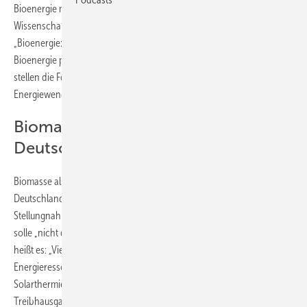
Bioenergie mehr Fläche für denselben Energieertrag, so die
Wissenschaftler in einer aktuellen Stellungnahme mit dem Titel
„Bioenergie: Möglichkeiten und Grenzen“. Zudem konkurriere
Bioenergie potenziell mit der Herstellung von Nahrungsmitteln. Damit
stellen die Forscher die von der Bundesregierung eingeleitete
Energiewende in Frage.
Biomasse keine Option für
Deutschland?
Biomasse als Energiequelle sei „keine wirkliche Option für Länder wie
Deutschland“, stellt das Forschergremium der Leopoldina in seiner
Stellungnahme fest. Die Wissenschaftler empfehlen gar, Deutschland
solle „nicht den weiteren Ausbau von Bioenergie anstreben“. Weiter
heißt es: „Vielmehr sollte sich Deutschland auf andere erneuerbare
Energieressourcen konzentrieren.“ Konkret werden Photovoltaik,
Solarthermie und Windenergie genannt, deren Flächeneffizienz,
Treibhausgas-Emissionen und andere Umweltbeeinträchtigungen