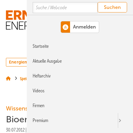
Springe
Springe
Springe
Search
auf
auf
auf
Hauptinhalt
Hauptmenü
SiteSearch
MENÜ
Startseite
Aktuelle Ausgabe
Energiemarkt
Technologie
Webinare
Podcasts
Heftarchiv
Speicher
Videos
Firmen
Wissenschaft
Bioenergie am Pranger
Premium
30.07.2012
|
Druckvorschau