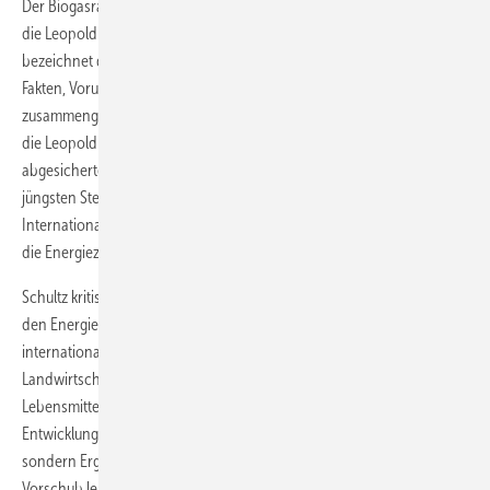
Der Biogasrat+ e.V. - dezentrale energien - zeigt sich verwundert über
die Leopoldina-Studie. Biogasrat-Geschäftsführer Reinhard Schultz
bezeichnet die Stellungnahme als „Sammelsurium an interessanten
Fakten, Vorurteilen, Halbwahrheiten und Fehlern, offensichtlich
zusammengeschustert ohne roten Faden.“ Auf viele gute Fragen, die
die Leopoldina aufwirft, gibt es längst belastbare und wissenschaftlich
abgesicherte Antworten, sagt Schultz. Er verweist dabei auf die
jüngsten Stellungnahmen des Bio-Ökonomie-Rates und der
International Plant Protection Convention zur Rolle der Biomasse für
die Energiezukunft.
Schultz kritisiert, die Aussagen über die Verfügbarkeit von Flächen für
den Energiepflanzenanbau würden allen nationalen und
internationalen Studien - auch den Aussagen des deutschen
Landwirtschaftsministeriums - widersprechen. Weder die steigenden
Lebensmittelpreise in Industrie- noch der Hunger in
Entwicklungsländern wären eine Folge der Bioenergienutzung,
sondern Ergebnis von Welthandelsstrukturen, die Preisspekulationen
Vorschub leisten und nachhaltigen Ackerbau in Entwicklungsländern