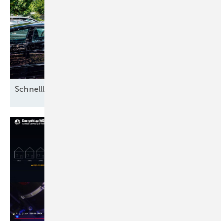
S chnellladen ohne
Netzausbau