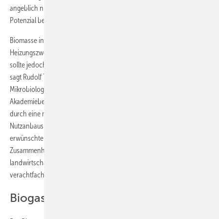
angeblich niedriger sind als die von Bioenergie. Auch sei deren
Potenzial beim Thema Energieeffizienz größer, so die Wissenschaftler.
Biomasse in Form von Biogas oder Holz sei bisher hauptsächlich für
Heizungszwecke und für die Strom-Erzeugung genutzt worden. Sie
sollte jedoch mehr als bisher zur Energieproduktion genutzt werden,
sagt Rudolf Thauer, Direktor am Max-Planck-Institut für terrestrische
Mikrobiologie in Marburg, einer der Koordinatoren des
Akademieberichts. Die Ausweitung der Produktion lasse sich aber nur
durch eine massive Intensivierung des landwirtschaftlichen
Nutzanbaus erreichen. Dies konterkariere jedoch weitgehend die
erwünschten Effekte für das Klima. Die Leopoldina zitiert in diesem
Zusammenhang wissenschaftliche Studien, denen zufolge sich der
landwirtschaftliche Stickstoffausstoß in Deutschland seit 1965
verachtfacht hat.
Biogasrat reagiert verwundert