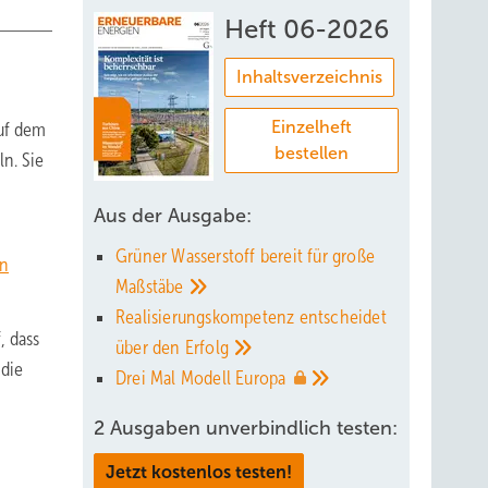
Heft 06-2026
Inhaltsverzeichnis
Einzelheft
auf dem
bestellen
n. Sie
Aus der Ausgabe:
Grüner Wasserstoff bereit für große
on
Maßstäbe
Realisierungskompetenz entscheidet
, dass
über den
Erfolg
 die
Drei Mal Modell
Europa
2 Ausgaben unverbindlich testen:
Jetzt kostenlos testen!