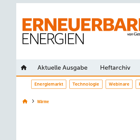
Springe
Springe
Springe
auf
auf
auf
Hauptinhalt
Hauptmenü
SiteSearch
Aktuelle Ausgabe
Heftarchiv
Energiemarkt
Technologie
Webinare
Wärme