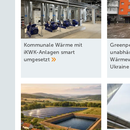
Kommunale Wärme mit
Greenp
iKWK-Anlagen smart
unabhä
umgesetzt
Wärmeve
Ukrain