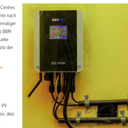
 Centres
chte nach
hemaliger
rs BBM
tarke
otz der
zu
y PV
 so, dass