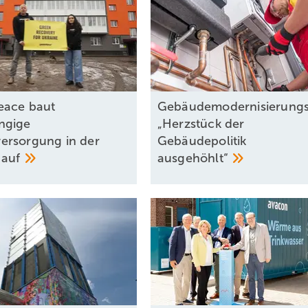
eace baut
Gebäudemodernisierungs
ngige
„Herzstück der
rsorgung in der
Gebäudepolitik
e
auf
ausgehöhlt“