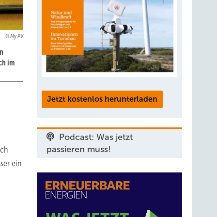
My PV
in
ch im
Jetzt kostenlos herunterladen
Podcast: Was jetzt
passieren muss!
ich
ser ein