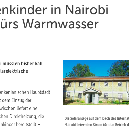
enkinder in Nairobi
 fürs Warmwasser
i mussten bisher kalt
larelektrische
r kenianischen Hauptstadt
t dem Einzug der
wischen liefert eine
schen Direktheizung, die
Die Solaranlage auf dem Dach des Internat
kinder bereitstellt –
Nairobi liefert den Strom für den Betrieb 