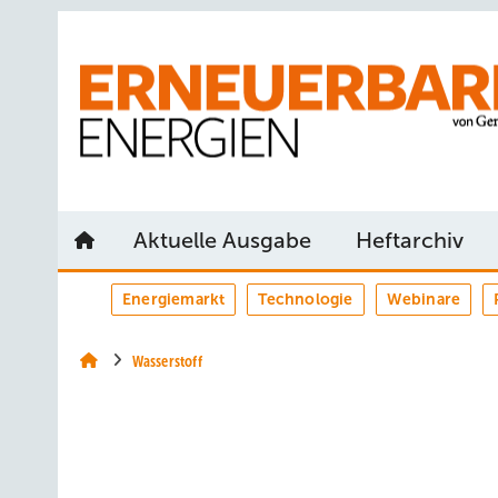
Springe
Springe
Springe
auf
auf
auf
Hauptinhalt
Hauptmenü
SiteSearch
Aktuelle Ausgabe
Heftarchiv
Energiemarkt
Technologie
Webinare
Wasserstoff