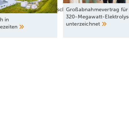
wichtige Investitionsentscheidungen für grünen Wass
Großabnahmevertrag für
320-Megawatt-Elektrolys
h in
unterzeichnet
ezeiten