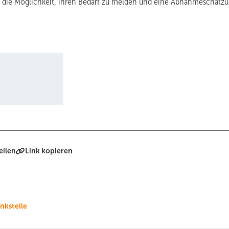
ie Möglichkeit, ihren Bedarf zu melden und eine Abnahmeschätz
eilen
Link kopieren
nkstelle