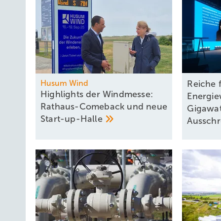
Husum Wind
Reiche f
Highlights der Windmesse:
Energie
Rathaus-Comeback und neue
Gigawat
Start-up-Halle
Aussch