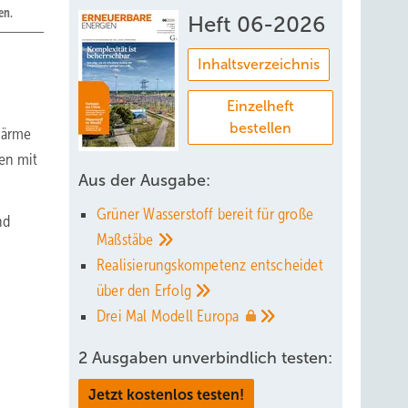
en.
Heft 06-2026
Inhaltsverzeichnis
Einzelheft
bestellen
wärme
sen mit
Aus der Ausgabe:
Grüner Wasserstoff bereit für große
nd
Maßstäbe
Realisierungskompetenz entscheidet
über den
Erfolg
Drei Mal Modell
Europa
2 Ausgaben unverbindlich testen:
Jetzt kostenlos testen!