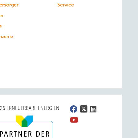
ersorger
Service
en
e
nzerne
026 ERNEUERBARE ENERGIEN