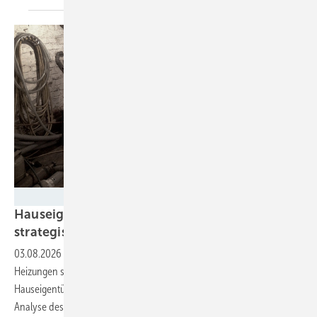
BWP
Hauseigentümer tauschen Heizungen
strategisch – und setzen auf
Wärmepumpe
03.08.2026
-
Mehr als die Hälfte der im Bestand ausgetauschten
Heizungen sind jünger als 20 Jahre. In der Regel tauschen die
Hauseigentümer fossile Heizungen gegen Wärmepumpen, wie eine
Analyse des Portals Wärmepumpen-Angebotsvergleich
zeigt.