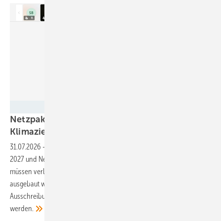
Screenshot GEM
Netzpaket und EEG bremsen den Ausbau –
Klimaziele und hunderttausende Jobs
bedroht!
31.07.2026
-
Verbändevertreter fordern Nachbesserungen bei EEG
2027 und Netzpaket. Erneuerbare Energien, Netze und Flexibilitäten
müssen verlässlich finanziert, systemdienlich integriert und schneller
ausgebaut werden – statt durch kurzfristige Kürzungen, unsichere
Ausschreibungen und übermäßige Bürokratie gefährdet zu
werden.