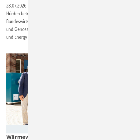
28.07.2026
-
Bürgerenergieprojekte sind besonders von den neuen
Hürden betroffen, die das CDU-geführte
Bundeswirtschaftsministerium einführen will. Verschiedene Verbände
und Genossenschaften fordern die Stärkung von Bürgerbeteiligung
und Energy
Sharing.
Avacon
Wärmewende: Heizen wir künftig mit