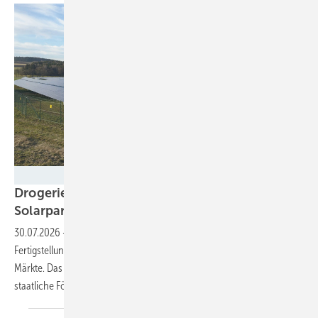
Helene Lüers/Energiekontor
Drogeriekette DM nutzt Sonnenstrom aus
Solarpark in
Bayern
30.07.2026
-
Die neue Anlage in Unterfranken liefert nach
Fertigstellung jährlich 13 Gigawattstunden Sonnenstrom für die DM-
Märkte. Das Projekt zeigt, dass mit einem PPA Solarparks ohne
staatliche Förderung errichtet werden
können.