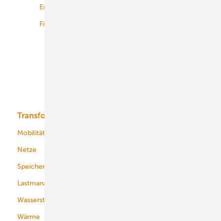
Energiemärkte weltweit
Logistik
Finanzierung
Betrieb
Onshore-Wind
Offshore-Wind
Solar
Bioenergie
Transformation
Energieversorger
Service
Mobilität
Kommunen
Netze
Stadtwerke
Speicher
Energiekonzerne
Lastmanagement
Wasserstoff
Wärme