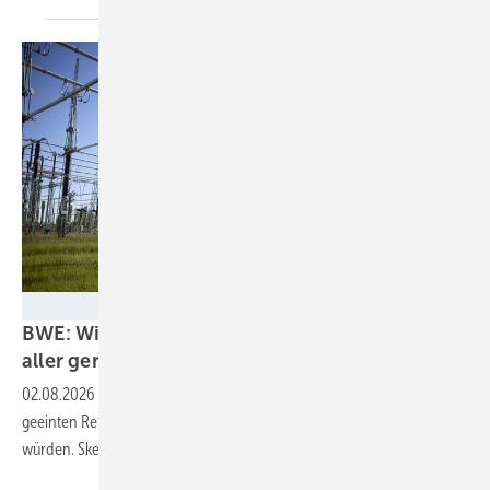
50Hertz
BWE: Wirkleistungsbegrenzung für drei Viertel
aller genehmigten
Windturbinen
02.08.2026
-
Der Windenergieverband zeigt, wie die im Kabinett
geeinten Reformen den Ausbau der Windkraft an Land bremsen
würden. Skepsis über neue regionale
Vergütungszonen.