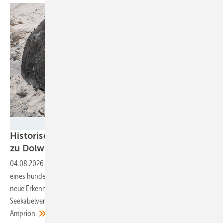
Amprion
Historisches Schiffswrack bei Seekabelarbeiten
zu Dolwin 4
entdeckt
04.08.2026
-
Am Strand der Nordseeinsel Norderney tauchten Teile
eines hunderte Jahre alten Holzschiffes auf. Archäologen hoffen auf
neue Erkenntnisse zum Schiffsbau. Der Baufortschritt der
Seekabelverlegung werde nicht behindert, versichert Netzbetreiber
Amprion.