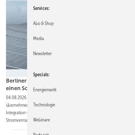
Services
Abo & Shop
Media
Newsletter
Energiezukunft/Petra Franke
Specials
Berliner Stadtwerke und Naturstrom teilen sich
einen Solarpark in
Brandenburg
Energiemarkt
04.08.2026
-
Die beiden Partner werden jeweils die Hälfte der Anlage
Technologie
übernehmen. Zusätzlich planen sie schon die gemeinsame
Integration von Batteriespeichern, für eine wirtschaftlichere
Webinare
Stromvermarktung.
Podcasts