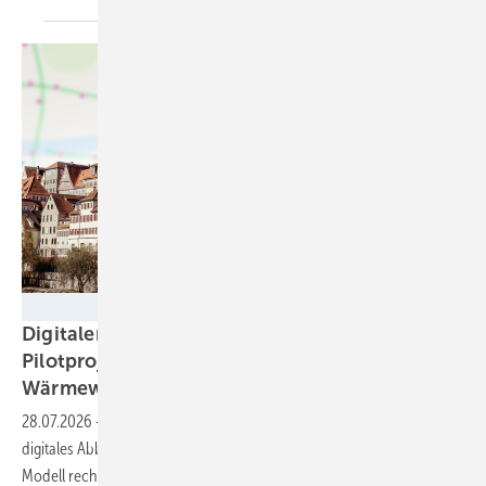
Trianel
Digitaler Zwilling im Fernwärmenetz:
Pilotprojekt liefert Blaupause für die
Wärmewende
28.07.2026
-
Trianel, Stadtwerke Tübingen und retoflow haben ein
digitales Abbild eines Fernwärmenetzes erfolgreich validiert. Das
Modell rechnet präzise, skaliert auf komplexe Netze – und zeigt, was