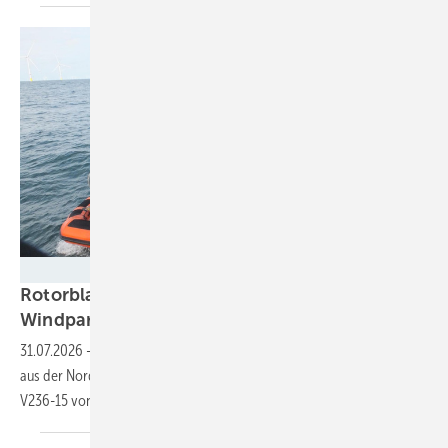
Bundespolizeiinspektion See Cuxhaven
Rotorblatt bei Bauarbeiten am Offshore-
Windpark „He dreiht“
abgestürzt
31.07.2026
-
Die Bundespolizei birgt Teilstück des havarierten Blattes
aus der Nordsee. Im Projekt kommen erstmals Anlagen vom Typ
V236-15 von Vestas zum
Einsatz.