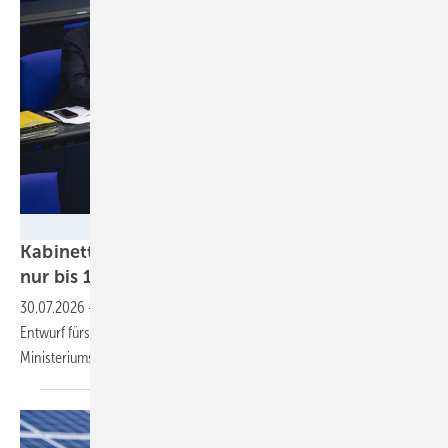
Deutscher Bundestag / Juliane Sonntag / photothek
Kabinettsentwürfe: Abregelung zum Nulltarif
nur bis 18 Prozent des
Jahresertrags
30.07.2026
-
Regierung beschließt direkt vor ihrer Sitzungspause den
Entwurf fürs EEG und das Netzpaket, der einige Härten der
Ministeriumsentwürfe
abschwächt.