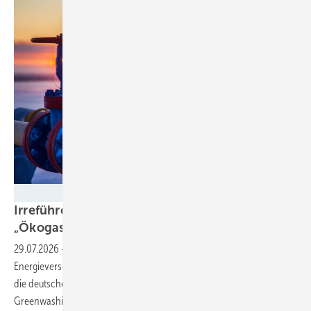
evgenii - stock.adobe.com
Irreführende Werbung: Erdgas ist kein
„Ökogas“
29.07.2026
-
Das Landgericht Düsseldorf verurteilt den
Energieversorger NEW wegen eines Tarifs für „Ökogas“. Geklagt hatte
die deutsche Umwelthilfe und spricht von einem Erfolg gegen
Greenwashing.