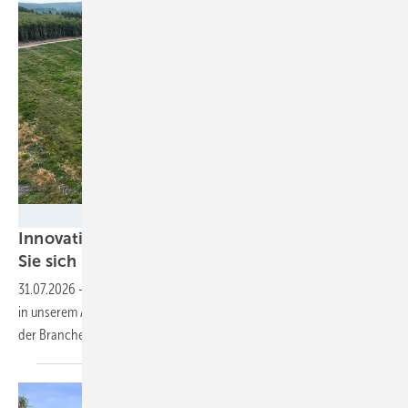
Stadt Sundern
Innovativ, projektfreudig, vorbereitet? Tragen
Sie sich ins neue Branchenbuch
ein!
31.07.2026
-
EEG 2027 und was sonst kommt: Zeigen Sie gerade jetzt
in unserem Adressbuch der Wind- und Solarenergie, wo Sie als Akteur
der Branche die Zukunft
mitgestalten.