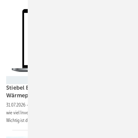
Stiebel Eltron
Stiebel Eltron veröffentlicht Onlinerechner für
Wärmepumpenförderung
31.07.2026
-
Mit dem Rechner können Hauseigentümer abschätzen,
wie viel Investitionszuschuss sie beim Heizungstausch bekommen.
Wichtig ist das
Einkommen.