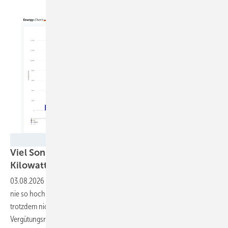
Fraunhofer ISE
Viel Sonne im Juli 2026: Zwölf Milliarden
Kilowattstunden Solarstrom in einem
Monat
03.08.2026
-
Die Sonnenstromeinspeisung in Deutschland war noch
nie so hoch wie im Juli 2026. Dass die Kosten für die Steuerzahler
trotzdem nicht durch die Decke gehen, erklärt das IWR anhand der
Vergütungsregelungen.