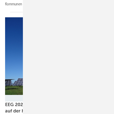
Kommunen beim Wärmenetzausbau künftig gewinnen
können.
BWE / Sandra Majer
EEG 2027 und Netzpaket: Bürgerenergie steht
auf der
Kippe