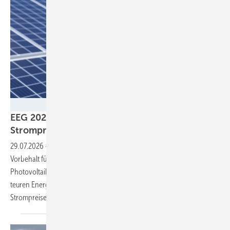
Iberodrola
EEG 2027: BSW-Solar warnt vor hohen
Strompreisen durch gebremsten
Solarausbau
29.07.2026
-
Die neuen Hürden im EEG und vor allem der Redispatch-
Vorbehalt für Solaranlagen werden den Zubau von
Photovoltaikanlagen ausbremsen. Dann ist Deutschland länger von
teuren Energieimporten abhängig, mit fatalen Folgen für die
Strompreise, warnen die
Branchenvertreter.