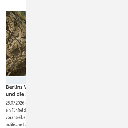
mike noldan/EyeEm - stock.adobe.com
Berlins Wärmewende scheitert ohne Bürger –
und die Zeit läuft
ab
28.07.2026
-
Der Berliner Wärmeplan offenbart: Nahwärme könnte
ein Fünftel der Stadt dekarbonisieren. Doch die Initiativen, die das
vorantreiben wollen, kämpfen weitgehend allein – während der
politische Handlungsdruck
wächst.