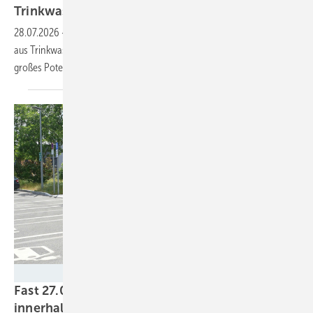
Trinkwasser?
28.07.2026
-
In Lüneburg ist ein Pilotprojekt für Abwärmegewinnung
aus Trinkwasser in Betrieb gegangen. Energieversorger Avacon sieht
großes Potenzial bei niedrigen
Kosten.
Velka Botička
Fast 27.000 neue öffentliche Ladepunkte
innerhalb eines Jahres
gebaut