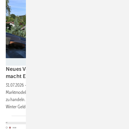
Velka Botička
Neues Vermarktungsmodell für Kleinanlagen
macht Einspeisevergütung
überflüssig
31.07.2026
-
Rabot Energy, Clever-PV und Inexogy haben ein
Marktmodell entwickelt, um Strom aus kleinen Anlagen an der Börse
zu handeln. Im Mittelpunkt steht der Speicher, der dann auch im
Winter Geld
spart.