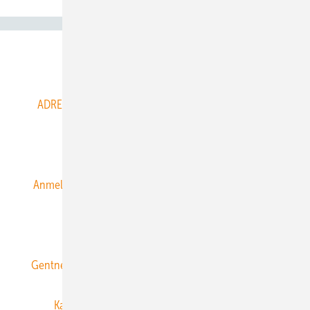
Abo- & Leserservice
ADRESSBUCH der WIND- und SOLARENERGIE
AGB
Alle Inhalte chronologisch
Anmelden
Anmeldung & Registrierung
Datenschutz
E-Paper
ERNEUERBARE ENERGIEN abonnieren
Gentner Energy Media
Gentner Verlag
Impressum
Karriere bei Gentner
Team
Mediaservice