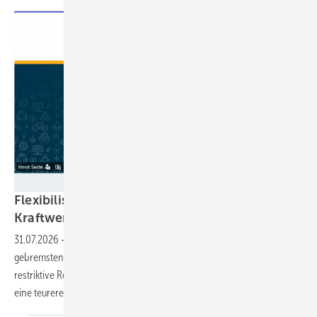
Screenshot – GEM
Flexibilisierung von Biogas statt teurer
Kraftwerksneubauten
31.07.2026
-
Die Pläne des Bundeswirtschaftsministeriums für einen
gebremsten Ausbau von erneuerbaren Energien durch entsprechend
restriktive Regelungen im künftigen EEG und im Netzpaket würden für
eine teurere, unsichere Energieversorgung
sorgen.