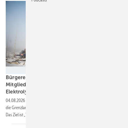
Grenzland Bürgerenergie eG
Bürgerenergiegenossenschaft sammelt von
Mitgliedern über 12 Millionen Euro für
Elektrolyse
04.08.2026
-
Vier Elektrolyseure mit jeweils einem Megawatt errichtet
die Grenzland Bürgerenergie eG im Norden von Schleswig-Holstein.
Das Ziel ist „Wirtschaftswachstum aus der Region, für die
Region“.