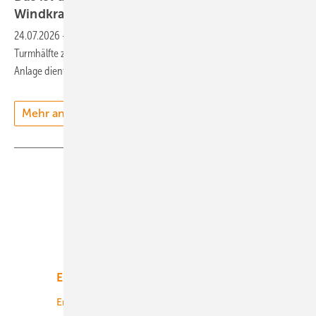
Windkraftnabe in 199 Metern
Höhe
24.07.2026
-
Baufirma Max Bögl hat die 108 Meter hohe untere
Turmhälfte zur neuen Windkraftanlagen-Rekordhöhe errichtet. Die
Anlage dient der
Eigenversorgung.
Mehr anzeigen
Teilen
Link kopieren
Unsere Themen
Energiemarkt
Technologie
Energierecht
Planung