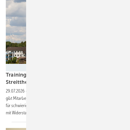
Kara - stock.adobe.com
Training für Kommunen, wenn Wind zum
Streitthema
wird
29.07.2026
-
Eine neue Trainingshilfe der Fachagentur Wind und Solar
gibt Mitarbeitenden in Kommunen konkrete Werkzeuge an die Hand:
für schwierige Gespräche, Bürgerveranstaltungen und den Umgang
mit
Widerstand.