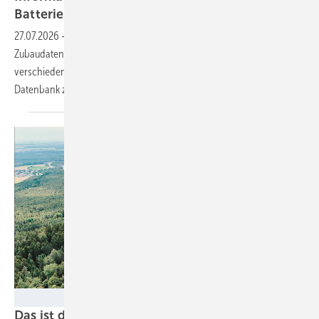
Batteriemarkt
27.07.2026
-
Auf der Plattform können Nutzer:innen nicht nur die
Zubaudaten aus Europa, sondern auch weltweit und aus
verschiedenen Regionen einsehen. Außerdem gibt es eine weitere
Datenbank zu den regulatorischen
Rahmenbedingungen.
Florian Paul - Firmengruppe Max Bögl
Das ist der Betonturmfuß für die erste