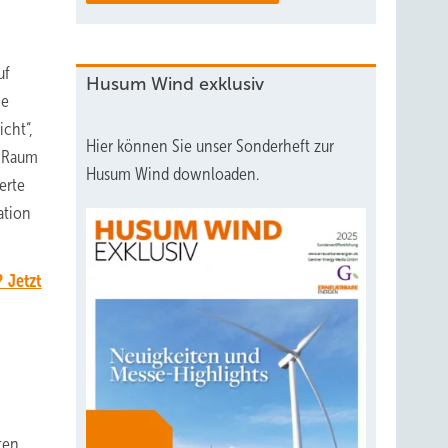
uf
Husum Wind exklusiv
ie
cht“,
Hier können Sie unser Sonderheft zur
m Raum
Husum Wind downloaden.
erte
ation
 Jetzt
ten