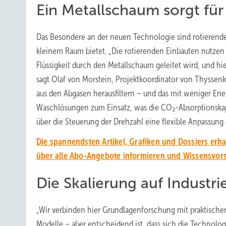
Ein Metallschaum sorgt für 
Das Besondere an der neuen Technologie sind rotierend
kleinem Raum bietet. „Die rotierenden Einbauten nutzen Fl
Flüssigkeit durch den Metallschaum geleitet wird, und h
sagt Olaf von Morstein, Projektkoordinator von Thyssen
aus den Abgasen herausfiltern – und das mit weniger En
Waschlösungen zum Einsatz, was die CO₂-Absorptionskapa
über die Steuerung der Drehzahl eine flexible Anpassun
Die spannendsten Artikel, Grafiken und Dossiers erh
über alle Abo-Angebote informieren und Wissensvor
Die Skalierung auf Industr
„Wir verbinden hier Grundlagenforschung mit praktische
Modelle – aber entscheidend ist, dass sich die Technologi