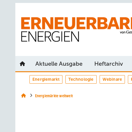
Springe
Springe
Springe
auf
auf
auf
Hauptinhalt
Hauptmenü
SiteSearch
Aktuelle Ausgabe
Heftarchiv
Energiemarkt
Technologie
Webinare
Energiemärkte weltweit