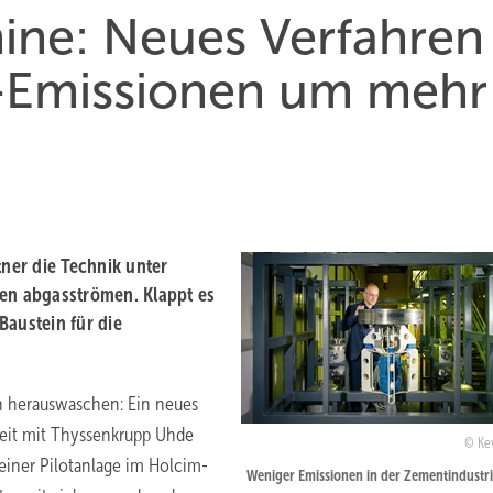
ne: Neues Verfahren
-Emissionen um mehr
tner die Technik unter
ten abgasströmen. Klappt es
Baustein für die
n herauswaschen: Ein neues
beit mit Thyssenkrupp Uhde
Ke
einer Pilotanlage im Holcim-
Weniger Emissionen in der Zementindustri