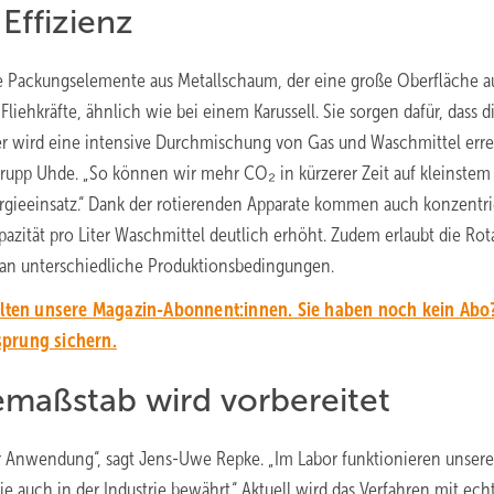
Effizienz
e Packungselemente aus Metallschaum, der eine große Oberfläche a
iehkräfte, ähnlich wie bei einem Karussell. Sie sorgen dafür, dass d
ier wird eine intensive Durchmischung von Gas und Waschmittel errei
krupp Uhde. „So können wir mehr CO₂ in kürzerer Zeit auf kleinste
ergieeinsatz.“ Dank der rotierenden Apparate kommen auch konzentri
zität pro Liter Waschmittel deutlich erhöht. Zudem erlaubt die Rot
g an unterschiedliche Produktionsbedingungen.
alten unsere Magazin-Abonnent:innen. Sie haben noch kein Abo?
sprung sichern.
iemaßstab wird vorbereitet
r Anwendung“, sagt Jens-Uwe Repke. „Im Labor funktionieren unsere
e auch in der Industrie bewährt.“ Aktuell wird das Verfahren mit ech