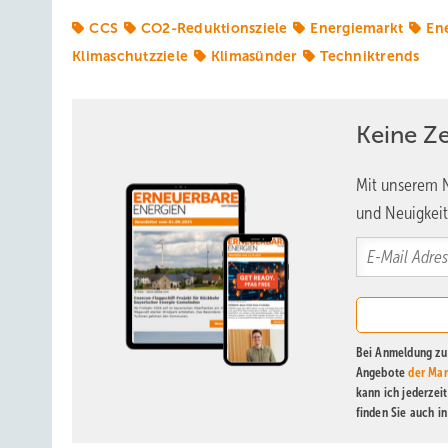
CCS
CO2-Reduktionsziele
Energiemarkt
En
Klimaschutzziele
Klimasünder
Techniktrends
Keine Z
Mit unserem N
und Neuigkeit
Bei Anmeldung zu 
Angebote
der Mar
kann ich jederzei
finden Sie auch i