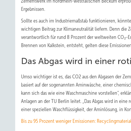
Zementwerk im nordrhein-westfälischen Beckum erprobt
Ergebnissen.
Sollte es auch im Industriemaßstab funktionieren, könnt
wichtigen Beitrag zur Klimaneutralität liefern. Denn die
verantwortlich für rund 8 Prozent der weltweiten CO₂-Em
Brennen von Kalkstein, entsteht, gelten diese Emissionen
Das Abgas wird in einer ro
Umso wichtiger ist es, das CO2 aus den Abgasen der Zemen
basiert auf der sogenannten Aminwäsche, einer chemisch
kann sich das wie eine Waschmaschine vorstellen“, erkl
Anlagen an der TU Berlin leitet. „Das Abgas wird in ein
einer speziellen Waschflüssigkeit, der Aminlösung, in Kon
Bis zu 95 Prozent weniger Emissionen: Recyclingmaterial