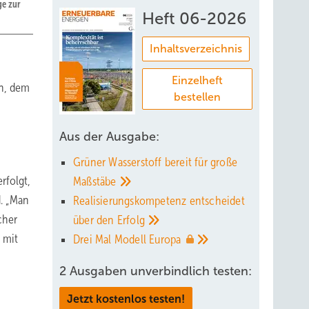
ge zur
Heft 06-2026
Inhaltsverzeichnis
Einzelheft
on, dem
bestellen
Aus der Ausgabe:
Grüner Wasserstoff bereit für große
rfolgt,
Maßstäbe
d. „Man
Realisierungskompetenz entscheidet
cher
über den
Erfolg
 mit
Drei Mal Modell
Europa
2 Ausgaben unverbindlich testen:
Jetzt kostenlos testen!