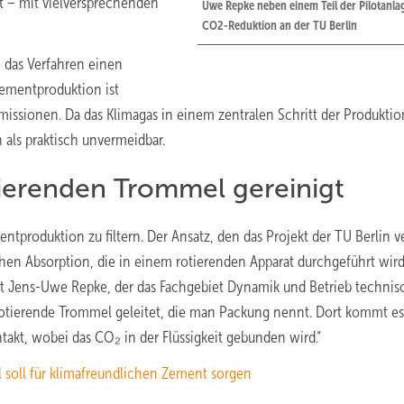
 – mit vielversprechenden
Uwe Repke neben einem Teil der Pilotanla
CO2-Reduktion an der TU Berlin
e das Verfahren einen
 Zementproduktion ist
issionen. Da das Klimagas in einem zentralen Schritt der Produkti
 als praktisch unvermeidbar.
tierenden Trommel gereinigt
tproduktion zu filtern. Der Ansatz, den das Projekt der TU Berlin ve
en Absorption, die in einem rotierenden Apparat durchgeführt wir
ärt Jens-Uwe Repke, der das Fachgebiet Dynamik und Betrieb technis
e rotierende Trommel geleitet, die man Packung nennt. Dort kommt es
takt, wobei das CO₂ in der Flüssigkeit gebunden wird.“
 soll für klimafreundlichen Zement sorgen