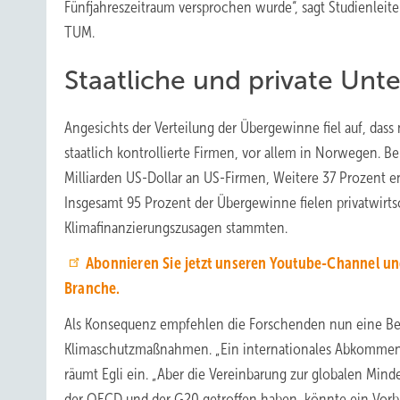
Fünfjahreszeitraum versprochen wurde“, sagt Studienleiter 
TUM.
Staatliche und private Unt
Angesichts der Verteilung der Übergewinne fiel auf, dass 
staatlich kontrollierte Firmen, vor allem in Norwegen. 
Milliarden US-Dollar an US-Firmen, Weitere 37 Prozent e
Insgesamt 95 Prozent der Übergewinne fielen privatwirt
Klimafinanzierungszusagen stammten.
Abonnieren Sie jetzt unseren Youtube-Channel un
Branche.
Als Konsequenz empfehlen die Forschenden nun eine Be
Klimaschutzmaßnahmen. „Ein internationales Abkommen, d
räumt Egli ein. „Aber die Vereinbarung zur globalen Min
der OECD und der G20 getroffen haben, könnte ein Vorbil