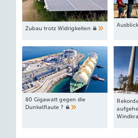
Ausbli
Zubau trotz
Widrigkeiten
80 Gigawatt gegen die
Rekorda
Dunkelflaute
?
aufgeh
Windkra