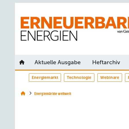
Springe
Springe
Springe
auf
auf
auf
Hauptinhalt
Hauptmenü
SiteSearch
Aktuelle Ausgabe
Heftarchiv
Energiemarkt
Technologie
Webinare
Energiemärkte weltweit