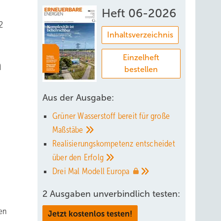
Heft 06-2026
2
Inhaltsverzeichnis
Einzelheft
n
bestellen
Aus der Ausgabe:
Grüner Wasserstoff bereit für große
Maßstäbe
Realisierungskompetenz entscheidet
über den
Erfolg
Drei Mal Modell
Europa
2 Ausgaben unverbindlich testen:
nen
Jetzt kostenlos testen!