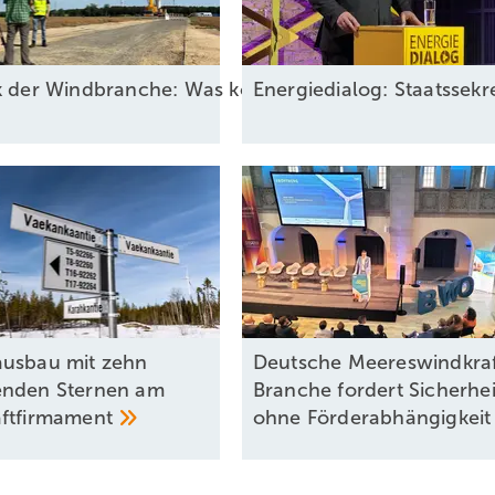
ck der Windbranche: Was kommt 2026?
Energiedialog: Staatssek
usbau mit zehn
Deutsche Meereswindkraf
enden Sternen am
Branche fordert Sicherhei
ftfirmament
ohne
Förderabhängigkei