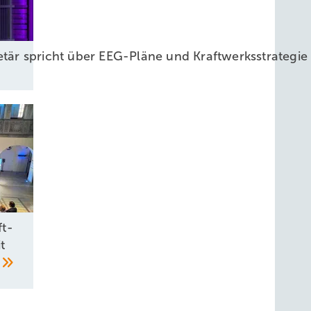
retär spricht über EEG-Pläne und Kraftwerksstrateg
t-
t
t