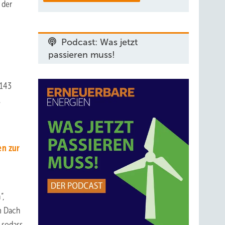
 der
Podcast: Was jetzt
passieren muss!
 143
.
en zur
“,
em Dach
 sodass