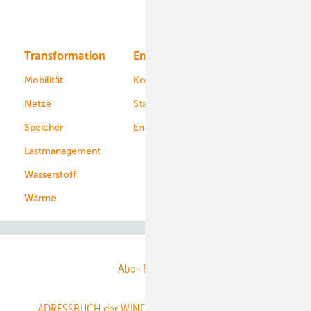
Bioenergie
Transformation
Energieversorger
Service
Mobilität
Kommunen
Netze
Stadtwerke
Speicher
Energiekonzerne
Lastmanagement
Wasserstoff
Wärme
Abo- & Leserservice
ADRESSBUCH der WIND- und SOLARENERGIE
AGB