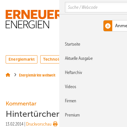
Springe
Springe
Springe
Search
auf
auf
auf
Hauptinhalt
Hauptmenü
SiteSearch
MENÜ
Startseite
Aktuelle Ausgabe
Energiemarkt
Technologie
Webinare
Podcasts
Heftarchiv
Energiemärkte weltweit
Videos
Firmen
Kommentar
Hintertürchenpolitik
Premium
13.02.2014
|
Druckvorschau