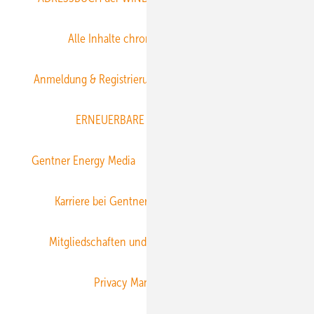
Alle Inhalte chronologisch
Anmelden
Anmeldung & Registrierung
Datenschutz
E-Paper
ERNEUERBARE ENERGIEN abonnieren
Gentner Energy Media
Gentner Verlag
Impressum
Karriere bei Gentner
Team
Mediaservice
Mitgliedschaften und Engagement
Newsletter
Privacy Manager
RSS-Feed