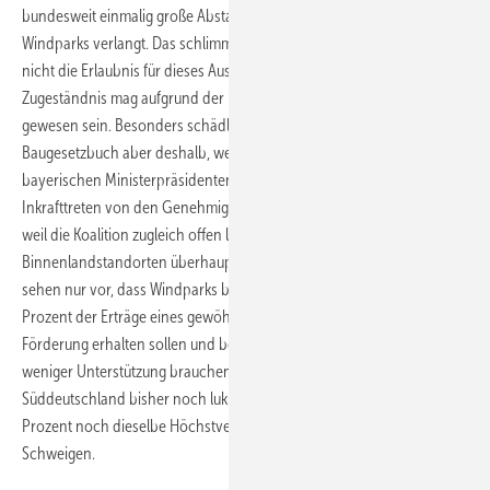
bundesweit einmalig große Abstandsweiten zwischen Siedlungen und
Windparks verlangt. Das schlimmste hieran ist auch hier womöglich
nicht die Erlaubnis für dieses Ausscheren in den Eckpunkten. Das
Zugeständnis mag aufgrund der Koalitonsarithmetik notwendign
gewesen sein. Besonders schädlich wirkt die Neuregelung im
Baugesetzbuch aber deshalb, weil sie durch Anweisungen des
bayerischen Ministerpräsidenten Seehofer schon vor dem
Inkrafttreten von den Genehmigungsbehörden angewandt wird. Und
weil die Koalition zugleich offen lässt, ob sie Windenergie an
Binnenlandstandorten überhaupt weiter fördern will. Die Eckpunkte
sehen nur vor, dass Windparks bei einem Referenzertrag von 77,5
Prozent der Erträge eines gewöhnlich guten Standorts die maximale
Förderung erhalten sollen und bei besseren Windverhältnissen
weniger Unterstützung brauchen. Auf die Frage, ob die in
Süddeutschland bisher noch lukrativen Windparks mit nur 60 bis 70
Prozent noch dieselbe Höchstvergütung bekommen sollen, herrscht
Schweigen.