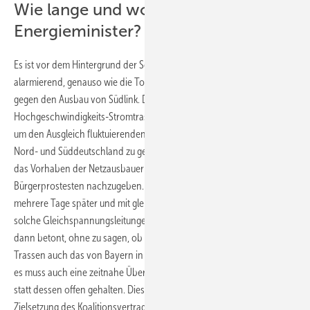
Wie lange und worüber schweigt der
Energieminister?
Es ist vor dem Hintergrund der Seehoferschen Rolle Rückwärts
alarmierend, genauso wie die Tolerierung der bayerischen Attacken
gegen den Ausbau von Südlink. Diese geplante
Hochgeschwindigkeits-Stromtrasse ist für die Energiewende zentral,
um den Ausgleich fluktuierenden Wind- und Solarstroms zwischen
Nord- und Süddeutschland zu gewährleisten. Die bayerische CSU will
das Vorhaben der Netzausbauer boykottieren, um angeblich
Bürgerprostesten nachzugeben. Merkels Gegenruf erfolgte gewohnt
mehrere Tage später und mit gleichgültiger Nonchalance: Es werde
solche Gleichspannungsleitungen geben, hatte die Bundeskanzlerin
dann betont, ohne zu sagen, ob sie unter den drei jetzt geplanten
Trassen auch das von Bayern in Frage gestellte Südlink meint. „Aber
es muss auch eine zeitnahe Überprüfung geben", hatte die Kanzlerin
statt dessen offen gehalten. Diese Schwammigkeit ist paradox: Eine
Zielsetzung des Koalitionsvertrages sieht ja gerade den besser