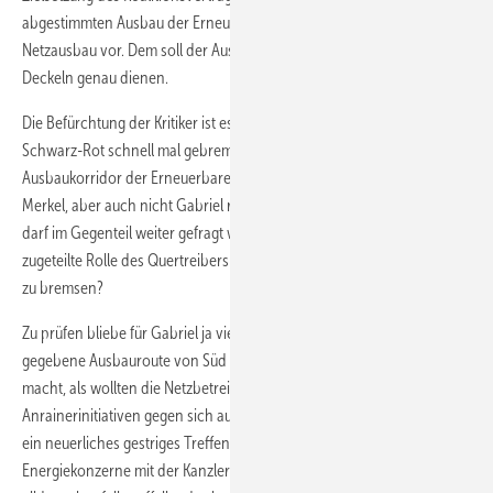
abgestimmten Ausbau der Erneuerbaren im Einklang mit dem
Netzausbau vor. Dem soll der Ausbaukorridor mit den atmenden
Deckeln genau dienen.
Die Befürchtung der Kritiker ist es ohnehin, dass der Netzausbau unter
Schwarz-Rot schnell mal gebremst werden könne – und der
Ausbaukorridor der Erneuerbaren flugs mitreduziert werde. Nicht
Merkel, aber auch nicht Gabriel räumen hier Unsicherheiten aus. Es
darf im Gegenteil weiter gefragt werden: Hat Seehofer hier nur die ihm
zugeteilte Rolle des Quertreibers übernommen, um die Energiewende
zu bremsen?
Zu prüfen bliebe für Gabriel ja vielleicht auch, warum die neu bekannt
gegebene Ausbauroute von Süd Link als Zickzacklinie sich so breit
macht, als wollten die Netzbetreiber möglichst viele
Anrainerinitiativen gegen sich aufbringen. Wenig beruhigend wirkt da
ein neuerliches gestriges Treffen der Chefs der Netz- und
Energiekonzerne mit der Kanzlerin – und dass die Energiebosse zu