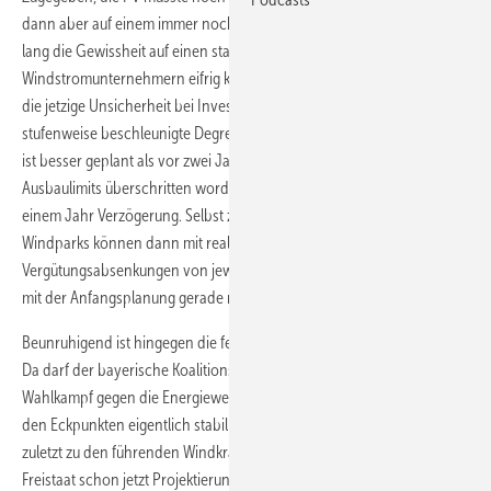
dann aber auf einem immer noch beachtlichen Niveau viele Jahre
lang die Gewissheit auf einen stabilen Zubau. Nicht einmal der von
Windstromunternehmern eifrig kritisierte atmende Deckel begründet
die jetzige Unsicherheit bei Investoren und Industrie. Denn die
stufenweise beschleunigte Degression der Vergütung von Windparks
ist besser geplant als vor zwei Jahren bei PV. Sobald weitere
Ausbaulimits überschritten worden sind, erfolgt sie moderat – und mit
einem Jahr Verzögerung. Selbst zwei bis dreijährig projektierte
Windparks können dann mit realistischerweise bis zu zwei
Vergütungsabsenkungen von jeweils maximal 0,4 Prozent verglichen
mit der Anfangsplanung gerade noch zurechtkommen.
Beunruhigend ist hingegen die fehlende politische Rückendeckung:
Da darf der bayerische Koalitionspartner CSU fast ungestört
Wahlkampf gegen die Energiewende machen, die doch angeblich mit
den Eckpunkten eigentlich stabilisiert werden soll. So kommen in dem
zuletzt zu den führenden Windkraft-Ausbauländern zählenden
Freistaat schon jetzt Projektierungen jäh zum Stillstand, weil Seehofer