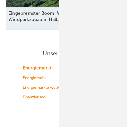
Eingebremster Boom: Weiterhin nur zweitbester
Windparkzubau in Halbjahr
Eins
Unsere Themen
Energiemarkt
Technologie
Energierecht
Planung
Energiemärkte weltweit
Logistik
Finanzierung
Betrieb
Onshore-Wind
Offshore-Wind
Solar