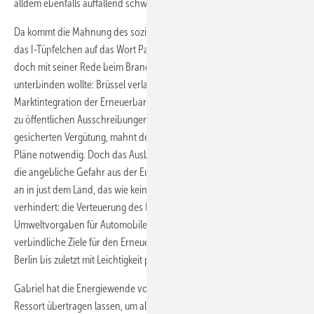
alldem ebenfalls auffallend schweigen.
Da kommt die Mahnung des sozialdemokratischen Superministers wie
das I-Tüpfelchen auf das Wort Panik obendrauf, deren Aufkommen er
doch mit seiner Rede beim Branchentreffen am Dienstag vermeintlich
unterbinden wollte: Brüssel verlange eine beschleunigte
Marktintegration der Erneuerbaren sowie mittelfristig den Übergang
zu öffentlichen Ausschreibungen für neue Windparks anstelle einer
gesicherten Vergütung, mahnt der SPD-Chef. Deshalb seien seine
Pläne notwendig. Doch das Ausbleiben jeglicher Gegenwehr gegen
die angebliche Gefahr aus der Europäischen Union mutet verdächtig
an in just dem Land, das wie kein zweites erfolgreich EU-Vorgaben
verhindert: die Verteuerung des Emissionshandels, stärkere
Umweltvorgaben für Automobile, den Stopp der Gentechnik oder
verbindliche Ziele für den Erneuerbaren-Ausbau nach 2020 hatte
Berlin bis zuletzt mit Leichtigkeit pariert.
Gabriel hat die Energiewende vom Bundesumweltministerium auf sein
Ressort übertragen lassen, um als Wirtschaftsminister die Macht für