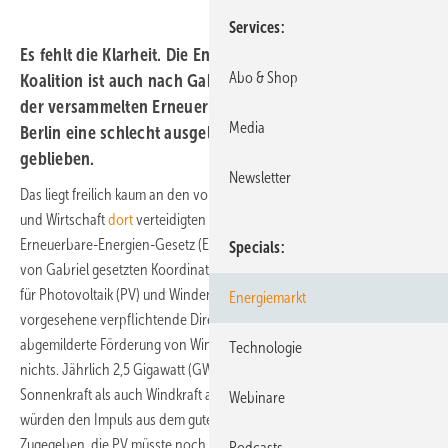
Services
Es fehlt die Klarheit. Die Energiepolitik der großen
Abo & Shop
Koalition ist auch nach Gabriels Rede am Dienstag vor
der versammelten Erneuerbare-Energien-Branche in
Media
Berlin eine schlecht ausgeleuchtete unsichere Baustelle
geblieben.
Newsletter
Das liegt freilich kaum an den vom neuen Superminister für Energie
und Wirtschaft
dort
verteidigten „Eckpunkten“ einer Reform am
Erneuerbare-Energien-Gesetz (EEG). Im Gegenteil: Zwischen diesen
Specials
von Gabriel gesetzten Koordinaten bliebe eigentlich genügend Raum
für Photovoltaik (PV) und Windenergie. Daran ändern selbst die
Energiemarkt
vorgesehene verpflichtende Direktvermarktung und eine
abgemilderte Förderung von Windparks an windreichen Standorten
Technologie
nichts. Jährlich 2,5 Gigawatt (GW) mehr Leistung sowohl für
Sonnenkraft als auch Windkraft an Land plus 800 Megawatt Offshore
Webinare
würden den Impuls aus dem guten Ausbaujahr 2013 beibehalten.
Zugegeben, die PV müsste noch einmal etwas Federn lassen, hätte
Podcasts