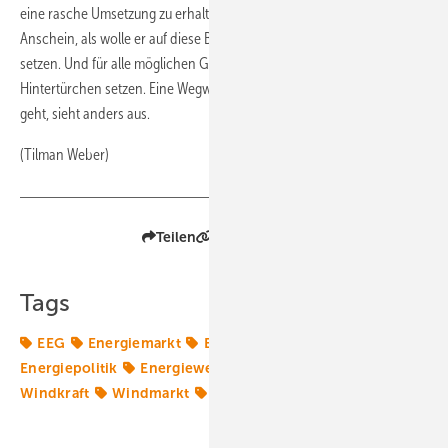
eine rasche Umsetzung zu erhalten. Doch nun macht er den
Anschein, als wolle er auf diese Baustelle nur schnell den Deckel
setzen. Und für alle möglichen Gewerke m Rohbau noch ein
Hintertürchen setzen. Eine Wegweisung, wo es für Investoren lang
geht, sieht anders aus.
(Tilman Weber)
Teilen
Link kopieren
Tags
EEG
Energiemarkt
Energiemärkte weltweit
Energiepolitik
Energiewende
Sigmar Gabriel
Windkraft
Windmarkt
Windparks