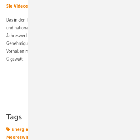
Sie Videos mit Hintergrundinformationen zur Branche.
Das in den Prozess eingebundene brasilianische Institut für Umwelt
und nationale Ressourcen, Ibama, verzeichnete kurz vor dem
Jahreswechsel offenbar bereits laufende umweltrechtliche
Genehmigungsprozesse für mehr als 100 Offshore-Windenergie-
Vorhaben mit einer Gesamterzeugungskapazität von rund 250
Gigawatt.
Teilen
Link kopieren
Tags
Energiemarkt
Energiemärkte weltweit
Meereswindkraft
Offshore-Markt
Windenergie