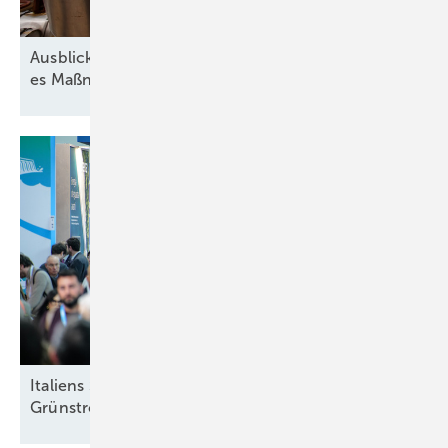
Ausblick der Wasserstoff-Branche: 2026 braucht
es Maßnahmen gegen die
Unsicherheit
Italiens Strategiedebatte in Rimini über sinnvolle
Grünstromziele