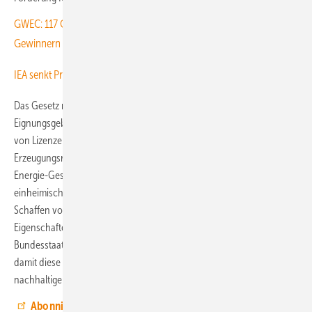
GWEC: 117 Gigawatt neue Windkraft weltweit – dank nur acht
Gewinnern
IEA senkt Prognosen
Das Gesetz regelt die Identifizierung und Ausweisung von
Eignungsgebieten im Meer ebenso wie den Prozess für die Vergabe
von Lizenzen und, inwiefern Zahlungen für die Offshore-Energie-
Erzeugungsrechte an den Staat zu überweisen sind. Das Offshore-
Energie-Gesetz sieht auch Vergütungen für die Entwicklung einer
einheimischen Lieferkette für den Bau der Energieanlagen vor, für das
Schaffen von Jobs oder für dem Umweltschutz vorteilhafte
Eigenschaften der Projekte. Der vom Staat erzielte Umsatz soll den
Bundesstaaten des Landes oder größeren Kommunen zukommen,
damit diese damit Forschung, technologische Entwicklung und
nachhaltige Projekte finanzieren.
Abonnieren Sie jetzt unseren Youtube-Channel und sehen