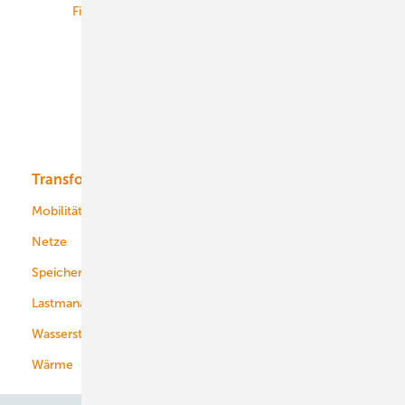
Finanzierung
Betrieb
Onshore-Wind
Offshore-Wind
Solar
Bioenergie
Transformation
Energieversorger
Service
Mobilität
Kommunen
Netze
Stadtwerke
Speicher
Energiekonzerne
Lastmanagement
Wasserstoff
Wärme