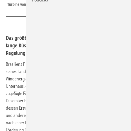
Turbine von Siemens Gamesa SG 14-236, 2022.
Das größte Land Südamerikas will seine 7.400 Kilometer
lange Küstenlinie für Meereswindkraft öffnen. Die
Regelung des riesigen Marktes erfolgt.
Brasiliens Präsident hat ein jüngst vom Oberhaus des Parlamentes
seines Landes verabschiedetes Gesetz zur Ausweisung von Offshore-
Windenergie-Zonen in Kraft gesetzt. Zugleich wies er die vom
Unterhaus, der Abgeordnetenkammer, dem ursprünglichen Entwurf
zugefügte Förderung von fossilen Rohstoffen durch ein Veto ab. Im
Dezember hatte der Senat, das Oberhaus, dem Gesetz zugestimmt,
dessen Erstentwurf von 2021 nur die Förderung von Meereswindkraft
und anderer Erneuerbare-Energien-Nutzung im Meer vorsah jedoch
nach einer Bearbeitung in der Abgeordnetenkammer auch die
Förderung fossiler Rohstoffe enthielt. Das Veto war erwartet worden.