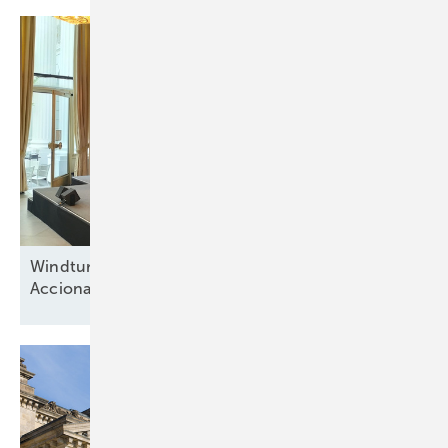
Windturbinenbauer Nordex und Anteilseigner
Acciona offen für neue
Wachstumsphase