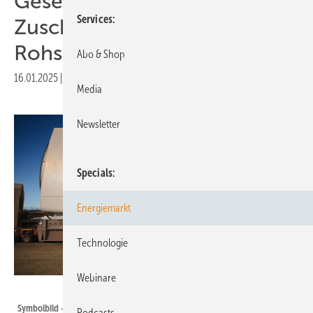
Gesetz frei und blockt
Services
Zuschüsse für fossile
Rohstoffe
Abo & Shop
16.01.2025
|
Druckvorschau
Media
Newsletter
Specials
Energiemarkt
Technologie
Webinare
SGRE
Symbolbild – Gondel für Prototypanlage der Offshore-Windenergie-
Podcasts