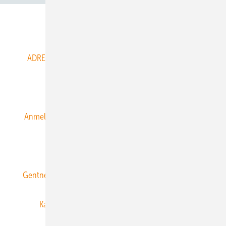
Abo- & Leserservice
ADRESSBUCH der WIND- und SOLARENERGIE
AGB
Alle Inhalte chronologisch
Anmelden
Anmeldung & Registrierung
Datenschutz
E-Paper
ERNEUERBARE ENERGIEN abonnieren
Gentner Energy Media
Gentner Verlag
Impressum
Karriere bei Gentner
Team
Mediaservice