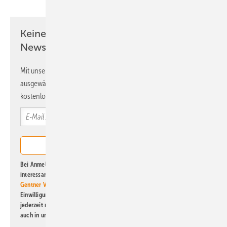
Keine Zeit? Kein Problem mit dem ERE
Newsletter!
Mit unserem Newsletter erhalten Sie regelmäßig von uns
ausgewählte Informationen und Neuigkeiten, gebündelt und
kostenlos direkt ins Postfach.
Bei Anmeldung zu diesem Newsletter bin ich damit einverstanden, über
interessante Verlags- und Online-Angebote
der Marken der Alfons W.
Gentner Verlag GmbH & Co. KG
informiert zu werden. Diese
Einwilligung kann ich jederzeit widerrufen und eine Abmeldung ist
jederzeit möglich. Informationen zum Umgang mit Daten finden Sie
auch in unserer
Datenschutzerklärung
.