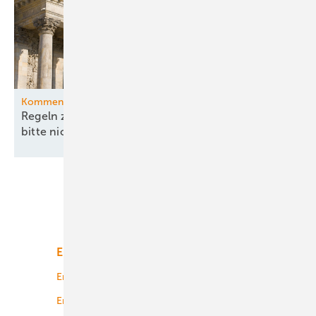
Kommentar
Regeln zu China und Versorgungssicherheit –
bitte nicht ohne
EEG!
Unsere Themen
Energiemarkt
Technologie
Energierecht
Planung
Energiemärkte weltweit
Logistik