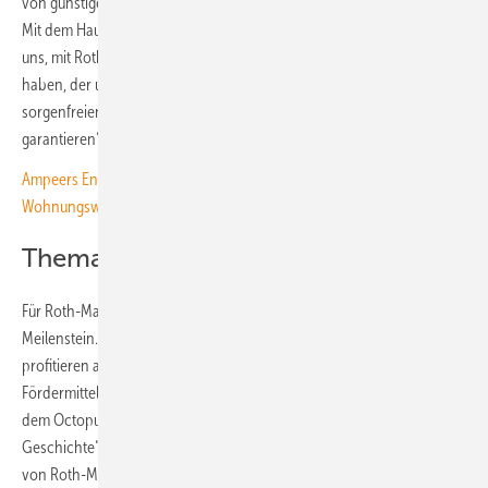
von günstiger und grüner Energie profitieren“, betont Bastian Gierull.
Mit dem Haus in Mahlow sei dafür der Grundstein gelegt. „Wir freuen
uns, mit Roth-Massivhaus auch bereits den ersten Partner an Bord zu
haben, der uns in der Mission unterstützt, unseren Kund:innen einen
sorgenfreien Einzug ohne Energiekosten ins Eigenheim zu
garantieren“, erklärt Bastian Gierull.
Ampeers Energy erstellt Überblick über Energierecht für die
Wohnungswirtschaft
Thema Enegiekosten ist Geschichte
Für Roth-Massivhaus ist die Aufnahme des Konzepts in die ein
Meilenstein. „Unsere Baufamilien in Berlin und Brandenburg
profitieren ab sofort doppelt. Zertifizierte Nachhaltigkeit für
Fördermittel und Wohngesundheit bieten wir bereits im Standard. Mit
dem Octopus-Konzept ist jetzt auch das Thema Energiekosten
Geschichte“, erklärt Enrico Roth, geschäftsführender Gesellschafter
von Roth-Massivhaus.