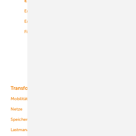
Energiemarkt
Technologie
Energierecht
Planung
Energiemärkte weltweit
Logistik
Finanzierung
Betrieb
Onshore-Wind
Offshore-Wind
Solar
Bioenergie
Transformation
Energieversorger
Service
Mobilität
Kommunen
Netze
Stadtwerke
Speicher
Energiekonzerne
Lastmanagement