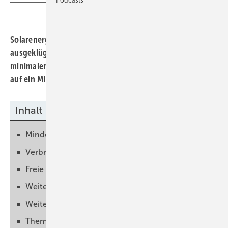
Solarenergie vom Dach, Speicher im Keller und ein
ausgeklügeltes Energiemanagement sorgen für einen
minimalen Energieverbrauch. Damit sinken die Kosten
auf ein Minimum, das bereits in der Miete enthalten ist.
Inhalt
Mindestens fünf Jahre keine Energiekosten
Verbrauch optimiert
Freie Strommenge für die Mieter:innen
Weitere Häuser sollen folgen
Weitere Hausbaupartner einbeziehen
Thema Enegiekosten ist Geschichte