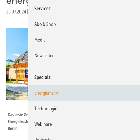
energiekostenfreie Häuser
Services
25.07.2024
|
Druckvorschau
Abo & Shop
Media
Newsletter
Specials
Energiemarkt
Octopus Energy
Technologie
Das erste Gebäude in Deutschland, das mit dem Konzept der
Energiekostenfreiheit in Deutschland gebaut wurde, steht in Mahlow bei
Webinare
Berlin.
Podcasts