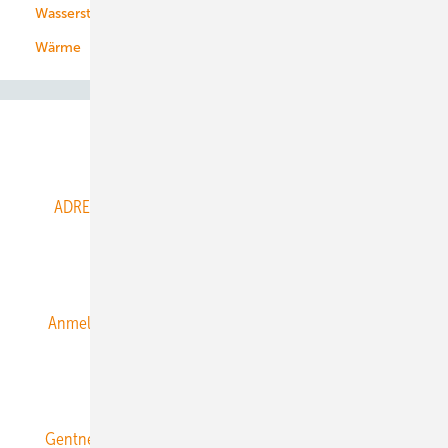
Wasserstoff
Wärme
Abo- & Leserservice
ADRESSBUCH der WIND- und SOLARENERGIE
AGB
Alle Inhalte chronologisch
Anmelden
Anmeldung & Registrierung
Datenschutz
E-Paper
ERNEUERBARE ENERGIEN abonnieren
Gentner Energy Media
Gentner Verlag
Impressum