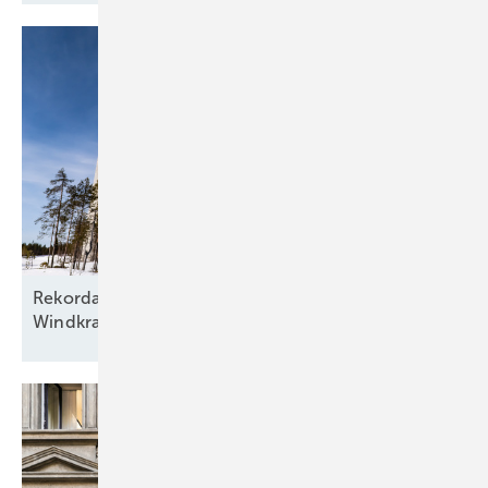
Rekordausbau mit zehn aufgehenden Sternen am
Windkraftfirmament