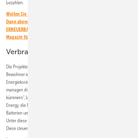
bezahlen.
Wollen Sie über die Energiewende auf dem Laufenden bleiben?
Dann abonnieren Sie einfach den kostenlosen Newsletter von
ERNEUERBARE ENERGIEN – dem größten verbandsunabhängigen
Magazin für erneuerbare Energien in Deutschland!
Verbrauch optimiert
Die Projekte in Großbritannien funktionieren sogar so gut, dass die
Bewohner:innen voraussichtlich sogar zehn Jahre ohne
Energiekosten auskommen. „Das Zero-Bills-Konzept ist einfach: Wir
managen die Komplexität, unsere Kunden müssen sich um nichts
kümmern“, beschreibt Bastian Gierull, Deutschlandchef von Octopus
Energy, die Funktionsweise. „Grüne Technologie wie Solaranlagen,
Batterien und Wärmepumpen in den Häusern macht es möglich.
Unter diese Assets legen wir unsere Technologieplattform Kraken.
Diese steuert und optimiert den Verbrauch intelligent.“