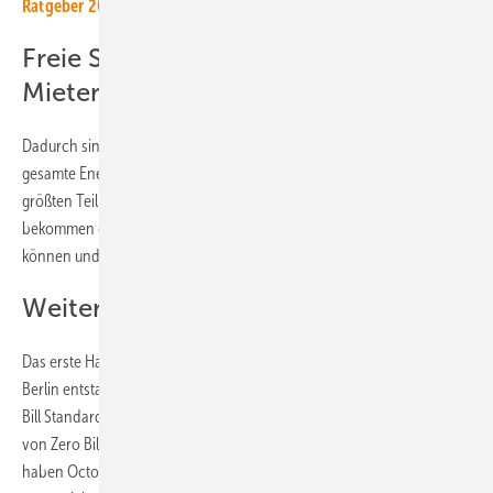
Ratgeber 2024: 222 Tipps für solaren Eigenstrom
Freie Strommenge für die
Mieter:innen
Dadurch sinkt der Energieverbrauch auf ein Minimum. Zudem ist die
gesamte Energieversorgung auf Strom ausgelegt. Dieser kommt zum
größten Teil von der Solaranlage auf dem Dach. Die Mieter:innen
bekommen ein freies Kontingent an Strom, den sie verbrauchen
können und das in der Miete bereits mit eingebucht ist.
Weitere Häuser sollen folgen
Das erste Haus dieser Art ist jetzt im kleinen Örtchen Mahlow bei
Berlin entstanden. Hier hat Octopus einen Bestandsbau auf den Zero
Bill Standard umgebaut. Es ist das erste Projekt einer ganzen Reihe
von Zero Bills Homes, die in Deutschland gebaut werden sollen. Dazu
haben Octopus und Roth-Massivhaus einen entsprechenden Vertrag