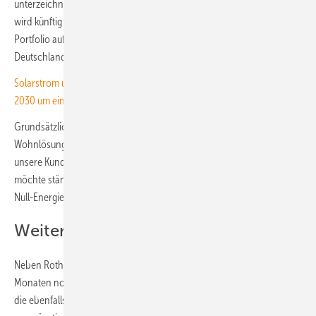
unterzeichnet. Das familiengeführte Hausbauunternehmen aus Berlin
wird künftig das Konzept der Null-Energiekosten-Häuser in ihr
Portfolio aufnehmen und Häuser nach dem Octopus-Konzept in
Deutschland bauen.
Solarstrom und Flexibilisierung im Netz senken die Strompreise bis
2030 um ein Viertel
Grundsätzliches Ziel des Konzepts ist es, eine kostenautarke
Wohnlösungen für alle zugänglich zu machen. „Wir wollen, dass es für
unsere Kund:innen einfach ist“, betont Bastian Gierull. „Kaum jemand
möchte ständig den Energieverbrauch seines Hauses managen. Das
Null-Energiekosten-Haus nimmt ihnen das Risiko komplett ab.“
Weitere Hausbaupartner einbeziehen
Neben Roth-Massivhaus will Octopus aber in den kommenden
Monaten noch Verträge mit weiteren Hausbaupartner unterzeichnen,
die ebenfalls Null-Energiekosten-Häuser bauen werden. „Alle sollen