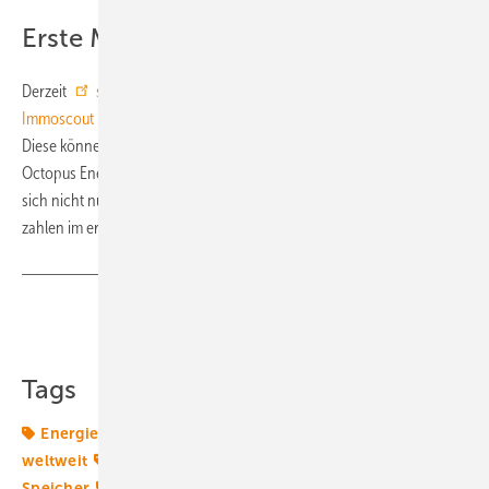
Erste Mieter:innen gesucht
Derzeit
sucht Octopus Energy zusammen mit der Plattform
Immoscout 24 interessierte Mieter:innen
für das neue Wohnkonzept.
Diese können sich über das Inserat auf der Immobilienplattform bei
Octopus Energy melden. Die ersten offiziellen Mieter:innen dürfen
sich nicht nur über eine Energierechnung von null Euro freuen. Sie
zahlen im ersten Jahr auch keine Miete. (su)
Teilen
Link kopieren
Tags
Energiemanagement
Energiemarkt
Energiemärkte
weltweit
Gebäude
Octopus Energy
Solaranlage
Speicher
Wärmepumpe