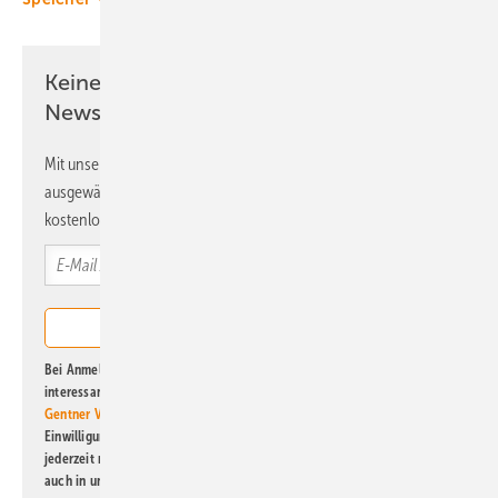
Keine Zeit? Kein Problem mit dem ERE
Newsletter!
Mit unserem Newsletter erhalten Sie regelmäßig von uns
ausgewählte Informationen und Neuigkeiten, gebündelt und
kostenlos direkt ins Postfach.
Bei Anmeldung zu diesem Newsletter bin ich damit einverstanden, über
interessante Verlags- und Online-Angebote
der Marken der Alfons W.
Gentner Verlag GmbH & Co. KG
informiert zu werden. Diese
Einwilligung kann ich jederzeit widerrufen und eine Abmeldung ist
jederzeit möglich. Informationen zum Umgang mit Daten finden Sie
auch in unserer
Datenschutzerklärung
.