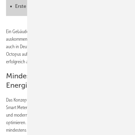
Erste Mieter:innen gesucht
Ein Gebäude, deren Bewohner:innen komplett ohne Energiekosten
auskommen: Diese Vision hat der Energiedienstleister Octopus Energy
auch in Deutschland Realität werden lassen. Den Ansatz setzt
Octopus auf dem britischen Heimatmarkt bereits seit zwei Jahren
erfolgreich als Zero Bills Home um.
Mindestens fünf Jahre keine
Energiekosten
Das Konzept integriert verschiedene fortschrittliche Technologien wie
Smart Meter, Batteriespeicher, effiziente Wärmepumpe, Solaranlage
und moderne Software, um den Energieverbrauch des Hauses zu
optimieren. Auf diese Weise gelingt es, dass die Bewohner:innen für
mindestens fünf Jahre keinen einzigen Euro für den Energieverbrauch