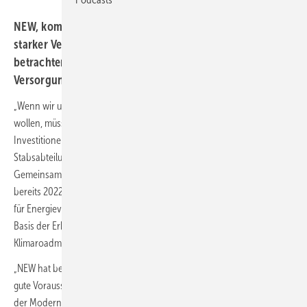
NEW, kommunales Dienstleistungsunternehmen mit
starker Verbundenheit zum Niederrhein, und Trianel
betrachten Szenarien mit strategischem Umbau der
Versorgungslandschaft.
„Wenn wir unser Versorgungsgebiet klimaneutral bewirtschaften
wollen, müssen wir bereits heute Entscheidungen treffen, um unsere
Investitionen in die richtigen Projekte zu lenken“, stellt Daniel Quillao,
Stabsabteilungsleiter Unternehmensentwicklung der NEW fest.
Gemeinsam mit den Energieexperten der Trianel GmbH hat NEW
bereits 2022 eine Analyse über den Status quo und die Perspektiven
für Energieversorgung am Niederrhein bis 2045 durchgeführt. Auf
Basis der Erkenntnisse wird NEW gemeinsam mit Trianel nun eine
Klimaroadmap erarbeiten.
„NEW hat bereits in den letzten Jahren wichtige Weichen gestellt und
gute Voraussetzungen durch den Ausbau der erneuerbaren Energien,
der Modernisierung des ÖPNV und für die Elektromobilität am