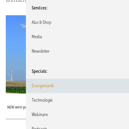
10.03.2023
|
Druckvorschau
Services
Abo & Shop
Media
Newsletter
Specials
Energiemarkt
Trianel
Technologie
NEW wird gemeinsam mit Trianel nun eine Klimaroadmap erarbeiten.
Webinare
Podcasts