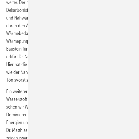
weiter. Der prognostizierte Rückgang bei Erdgas entspricht den
Dekarbonisierungszielen und geht mit neuen Chancen für die Fern-
und Nahwärmenutzung einher. „Die regionale Wärmeversorgung
durch den Aufbau von Wärmenetzen in Gebieten mit einer hohen
Wärmebedarfsdichte und die steigende Bedeutung von
Wärmepumpen gerade auch im Gebäudesektor wird ein wesentlicher
Baustein für unsere weiteren Klimaneutralitäts-Anstrengungen sein“,
erklärt Dr. Niklas Rotering, Kompetenzbereichsleiter Kundenlösungen.
Hier hat die NEW bereits mit der Umsetzung erster Projekte begonnen,
wie der Nah- / Fernwärmeversorgung in Mönchengladbach und
Tönisvorst sowie Contracting-Angeboten für Endkunden.
Ein weiterer Fokus der Analyse von Trianel war die Bedeutung von
Wasserstoff für klimaneutrale Zukunft am Niederrhein. „Insgesamt
sehen wir Wasserstoff für die Region noch als ein Nischenthema an.
Dominieren wird die Bedeutung von Strom aus erneuerbaren
Energien und deren direkte Nutzung für Gebäude und Verkehr“, hebt
Dr. Matthias Leuthold, Leiter Flexstore bei Trianel hervor. Die Szenarien
zeigen zwar eine zunehmende Bedeutung von Wasserstoff für