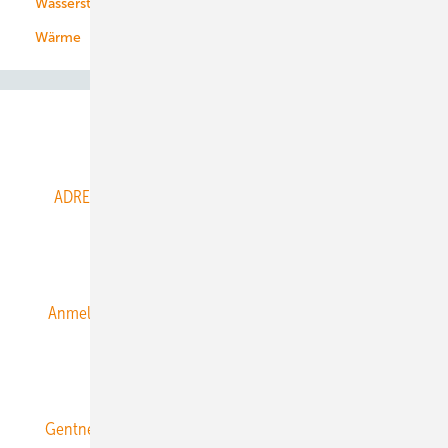
Wasserstoff
Wärme
Abo- & Leserservice
ADRESSBUCH der WIND- und SOLARENERGIE
AGB
Alle Inhalte chronologisch
Anmelden
Anmeldung & Registrierung
Datenschutz
E-Paper
ERNEUERBARE ENERGIEN abonnieren
Gentner Energy Media
Gentner Verlag
Impressum