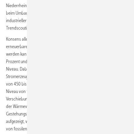
Niederrhein geschaffen hat. Herausforderungen bestehen vor allem
beim Umbau der Wärmeversorgung und bei der Dekarbonisierung
industrieller Prozesse in der Region“, erläutert Paul Jüngst, Leiter
Trendscouting bei Trianel.
Konsens aller Szenarien für die Region ist, dass Strom aus
erneuerbaren Energien der wichtigste Energieträger am Niederrhein
werden kann. Die Modelle zeigen bis 2030 einen Anstieg um bis zu 30
Prozent und bis 2045 um bis zu 70 Prozent gegenüber dem heutigen
Niveau. Dabei ist ein deutlicher Ausbau der erneuerbaren
Stromerzeugung mit einem Plus von 100 bis 150 Prozent bei Wind und
von 450 bis 700 Prozent bei Photovoltaik gegenüber dem heutigen
Niveau von 947 GWh zu erkennen. „Wir sehen eine deutliche
Verschiebung des Energieträgers Erdgas und Öl in Richtung Strom bei
der Wärmeversorgung und für den Verkehr. Unsere Analysen der
Gestehungskosten von Energie und Mobilität haben deutlich
aufgezeigt, wie sich die Wirtschaftlichkeit der Technologieoptionen
von fossilen zu erneuerbaren Energien verschiebt“, so Paul Jüngst