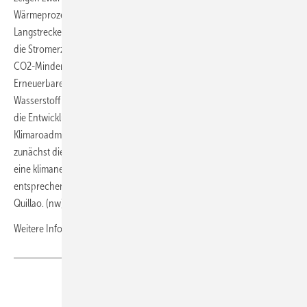
Wärmeprozesse über 150 Grad und perspektivisch auch für die
Langstrecken- und Schwerlastlogistik und als Backup-Funktionen für
die Stromerzeugung ab 2050, allerdings sind hier mittelfristig nicht die
CO2-Minderungspotenziale zu heben, wie mit dem Ausbau der
Erneuerbaren und dem Umbau der Wärmeversorgung. „Wir werden
Wasserstoff als Zukunftsoption weiter betrachten, warten hier aber
die Entwicklungen ab. Mit der Weiterentwicklung unserer
Klimaroadmap schaffen wir mit Hilfe der Expertise von Trianel
zunächst die Grundlagen, um weitere strategische Entscheidungen für
eine klimaneutrale Zukunft am Niederrhein zu legen und
entsprechend den Fortschritten weiterzuentwickeln“, so Daniel
Quillao. (nw)
Weitere Informationen
hier.
Teilen
Link kopieren