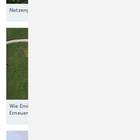
Netzengpässe
entschärfen
Wie Emilia-Romagna und RWE in Italien nun den
Erneuerbaren-Ausbau
anpacken