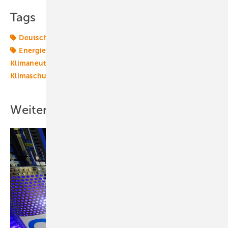
Tags
Deutschland
Energiemarkt
Energiemärkte weltweit
Energiepolitik
Energieversorger
Energiewelt
Klimaneutralität
Klimapolitik
Klimaschutzmanager
Klimaschutzziele
Trianel
Windmarkt
Weitere Inhalte