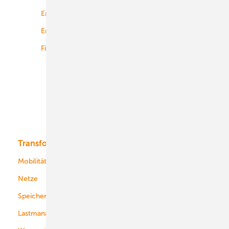
Energierecht
Planung
Energiemärkte weltweit
Logistik
Finanzierung
Betrieb
Onshore-Wind
Offshore-Wind
Solar
Bioenergie
Transformation
Energieversorger
Service
Mobilität
Kommunen
Netze
Stadtwerke
Speicher
Energiekonzerne
Lastmanagement