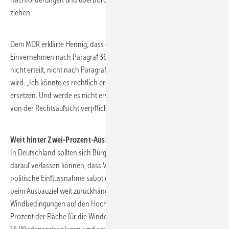
ziehen.
Dem MDR erklärte Hennig, dass er als Landkreis ein gemeindliches
Einvernehmen nach Paragraf 36 Baugesetzbuch, das die Gemeinde
nicht erteilt, nicht nach Paragraf 71 Sächsische Bauordnung ersetzen
wird. „Ich könnte es rechtlich ersetzen. Ich will es aber rechtlich nicht
ersetzen. Und werde es nicht ersetzen“, es sei denn, er werde dazu
von der Rechtsaufsicht verpflichtet.
Weit hinter Zwei-Prozent-Ausbauziel
In Deutschland sollten sich Bürger:innen und Unternehmer:innen
darauf verlassen können, dass Verwaltungsprozesse nicht durch
politische Einflussnahme sabotiert werden. Zumal der Vogtlandkreis
beim Ausbauziel weit zurückhängt. Trotz durchweg guter
Windbedingungen auf den Hochlagen sind gerade einmal 0,05
Prozent der Fläche für die Windenergie ausgewiesen. Nur