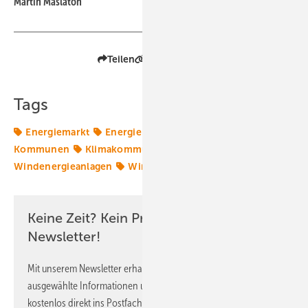
Martin Maslaton
Teilen
Link kopieren
Tags
Energiemarkt
Energierecht
Erneuerbare in
Kommunen
Klimakommune
Windenergie
Windenergieanlagen
Windkraft
Windpolitik
Keine Zeit? Kein Problem mit dem ERE
Newsletter!
Mit unserem Newsletter erhalten Sie regelmäßig von uns
ausgewählte Informationen und Neuigkeiten, gebündelt und
kostenlos direkt ins Postfach.