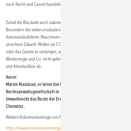
nach Recht und Gesetz handeln.
Zumal die Blockade auch zulasten der regionalen Wirtschaft geht:
Besonders die vielen produzierenden Unternehmen wie die
Automobilzulieferer, Maschinen- und Anlagenbauer blicken in eine
unsichere Zukunft. Wollen sie CO2-neutral produzieren, weil Kunden
oder das Gesetz es verlangen, wird dies an Standorten ohne
Windenergie und Co. nicht gelingen. Und damit wandern Aufträge
und Arbeitsplätze ab.
Autor:
Martin Maslaton, er leitet die Maslaton
Rechtsanwaltsgesellschaft in Leipzig und lehrt als Professor für
Umweltrecht das Recht der Erneuerbaren Energien an der TU
Chemnitz.
Weitere Kolumnenbeiträge von Martin Maslaton hier:
https://www.erneuerbareenergien.de/energiemarkt/energiemaerkte-