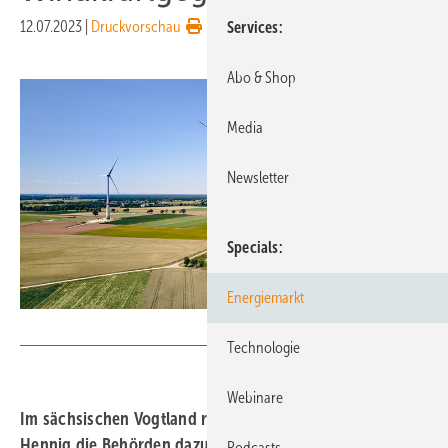
12.07.2023
|
Druckvorschau
Services
Abo & Shop
Media
Newsletter
Specials
Energiemarkt
Alterric
Technologie
Webinare
Im sächsischen Vogtland ruft CDU-Landrat Thomas
Hennig die Behörden dazu auf, Genehmigungsverfahren
Podcasts