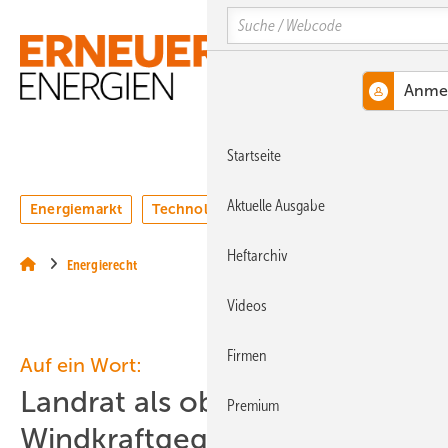
Springe
Springe
Springe
Search
auf
auf
auf
Hauptinhalt
Hauptmenü
SiteSearch
MENÜ
Startseite
Aktuelle Ausgabe
Energiemarkt
Technologie
Webinare
Podcasts
Heftarchiv
Energierecht
Videos
Firmen
Auf ein Wort:
Landrat als oberster
Premium
Windkraftgegner