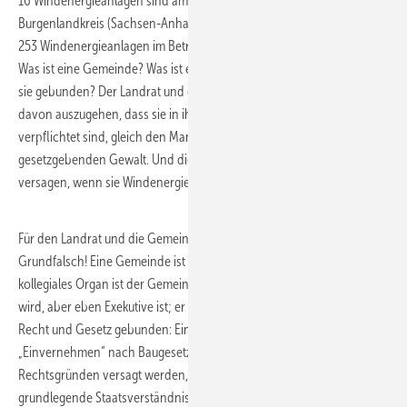
16 Windenergieanlagen sind am Netz. Im nur 40 Kilometer entfernten
Burgenlandkreis (Sachsen-Anhalt) sind auf einer gleich großen Fläche
253 Windenergieanlagen im Betrieb – mehr als das 15-Fache.
Was ist eine Gemeinde? Was ist ein Stadt-/ Gemeinderat? Woran sind
sie gebunden? Der Landrat und die Gemeindevertreter scheinen
davon auszugehen, dass sie in ihrem Mandat „nur dem Gewissen“
verpflichtet sind, gleich den Mandatsträgern des Bundestags, also der
gesetzgebenden Gewalt. Und diese können ihr „Einvernehmen“
versagen, wenn sie Windenergie nicht mögen.
Für den Landrat und die Gemeindevertreter ist das falsch.
Grundfalsch! Eine Gemeinde ist eine juristische Person. Oberstes
kollegiales Organ ist der Gemeinderat, der demokratisch gewählt
wird, aber eben Exekutive ist; er ist Verwaltung! Die Verwaltung ist an
Recht und Gesetz gebunden: Ein exekutiver Mitwirkungsakt wie das
„Einvernehmen“ nach Baugesetzbuch darf nur aus den
Rechtsgründen versagt werden, die im Gesetz stehen. Dieses
grundlegende Staatsverständnis ist fundamental. Die Exekutive muss