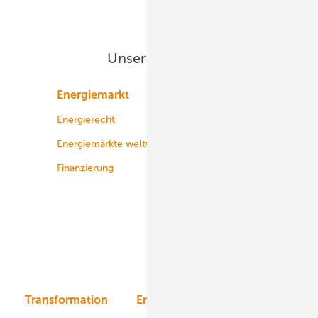
Unsere Themen
Energiemarkt
Technologie
Energierecht
Planung
Energiemärkte weltweit
Logistik
Finanzierung
Betrieb
Onshore-Wind
Offshore-Wind
Solar
Bioenergie
Transformation
Energieversorger
Service