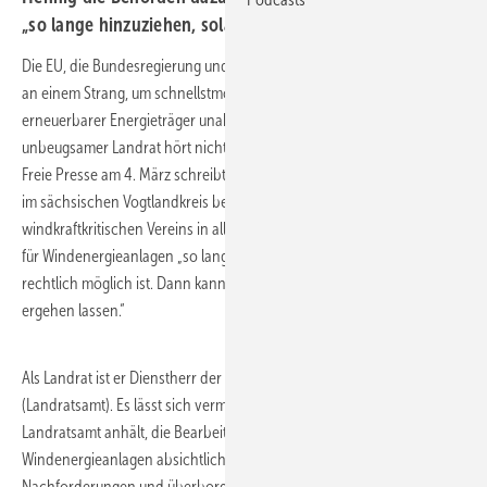
„so lange hinzuziehen, solange es rechtlich möglich ist“.
Die EU, die Bundesregierung und die obersten Gerichte – alle ziehen
an einem Strang, um schnellstmöglich auf Basis heimischer und
erneuerbarer Energieträger unabhängig zu wirtschaften. Doch ein
unbeugsamer Landrat hört nicht auf, Widerstand zu leisten. Wie die
Freie Presse am 4. März schreibt, sagte CDU-Landrat Thomas Hennig
im sächsischen Vogtlandkreis bei der Veranstaltung eines
windkraftkritischen Vereins in aller Offenheit, dass er einen Bauantrag
für Windenergieanlagen „so lange hinziehen kann, solange es
rechtlich möglich ist. Dann kann man auch eine Klage gegen sich
ergehen lassen.“
Als Landrat ist er Dienstherr der zuständigen Genehmigungsbehörde
(Landratsamt). Es lässt sich vermuten, dass er seine Mitarbeiter im
Landratsamt anhält, die Bearbeitung der Anträge für
Windenergieanlagen absichtlich mit vorgeschobenen
Nachforderungen und überbordender Bürokratie in die Länge zu