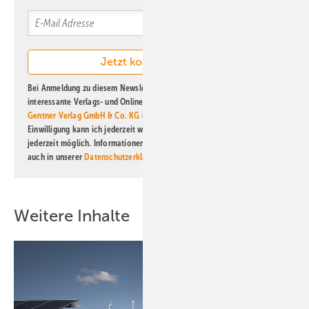
Bei Anmeldung zu diesem Newsletter bin ich damit einverstanden, über
interessante Verlags- und Online-Angebote
der Marken der Alfons W.
Gentner Verlag GmbH & Co. KG
informiert zu werden. Diese
Einwilligung kann ich jederzeit widerrufen und eine Abmeldung ist
jederzeit möglich. Informationen zum Umgang mit Daten finden Sie
auch in unserer
Datenschutzerklärung
.
Weitere Inhalte