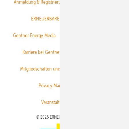
Anmeldung & Registrierung
Datenschutz
E-Paper
ERNEUERBARE ENERGIEN abonnieren
Gentner Energy Media
Gentner Verlag
Impressum
Karriere bei Gentner
Team
Mediaservice
Mitgliedschaften und Engagement
Newsletter
Privacy Manager
RSS-Feed
Veranstaltungen / Webinare
© 2026 ERNEUERBARE ENERGIEN