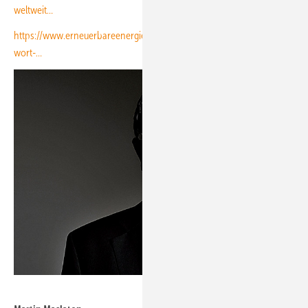
weltweit…
https://www.erneuerbareenergien.de/politik/energiepolitik/auf-ein-
wort-…
Maslaton