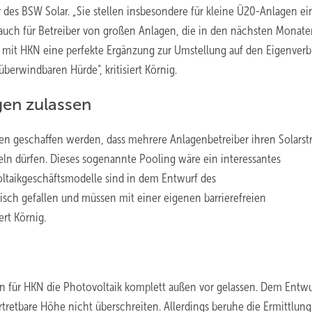
 des BSW Solar. „Sie stellen insbesondere für kleine Ü20-Anlagen ei
uch für Betreiber von großen Anlagen, die in den nächsten Monat
l mit HKN eine perfekte Ergänzung zur Umstellung auf den Eigenverb
berwindbaren Hürde“, kritisiert Körnig.
en zulassen
en geschaffen werden, dass mehrere Anlagenbetreiber ihren Solars
 dürfen. Dieses sogenannte Pooling wäre ein interessantes
taikgeschäftsmodelle sind in dem Entwurf des
isch gefallen und müssen mit einer eigenen barrierefreien
rt Körnig.
 für HKN die Photovoltaik komplett außen vor gelassen. Dem Entwu
rtretbare Höhe nicht überschreiten. Allerdings beruhe die Ermittlung