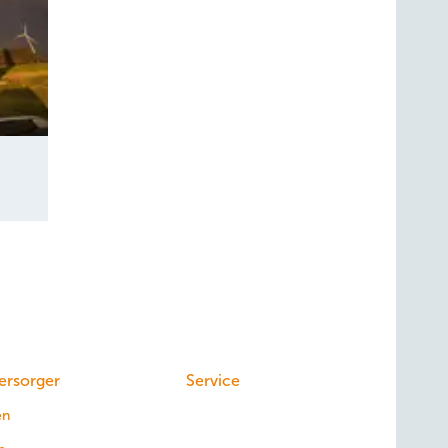
ersorger
Service
en