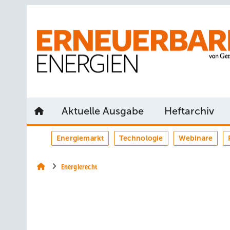
Springe
Springe
Springe
auf
auf
auf
Hauptinhalt
Hauptmenü
SiteSearch
Aktuelle Ausgabe
Heftarchiv
Energiemarkt
Technologie
Webinare
Energierecht