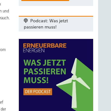
n
en und
rauch.
Podcast: Was jetzt
passieren muss!
trom
rf
 der