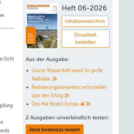
e
Heft 06-2026
n
zum
Inhaltsverzeichnis
Einzelheft
bestellen
s Sicht
Aus der Ausgabe:
Grüner Wasserstoff bereit für große
Maßstäbe
Realisierungskompetenz entscheidet
über den
Erfolg
Drei Mal Modell
Europa
rgütung
2 Ausgaben unverbindlich testen:
ie
Jetzt kostenlos testen!
heute