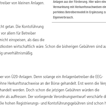
Anlagen aus der Förderung. Hier wäre ein
treiber von kleinen Anlagen.
Vermarktung mit Herkunftsnachweisen ei
perfektes Betreibermodell in Ergänzung 
Eigenverbrauch.
icht getan. Die Kontoführung
 vor allem für Betreiber
icht einspeisen, als dass die
tkosten wirtschaftlich wäre. Schon die bisherigen Gebühren sind au
ig unverhältnismäßig.
eiber von Ü20-Anlagen. Denn solange ein Anlagenbetreiber die EEG-
ohne Herkunftsnachweise an der Börse gehandelt. Erst wenn die Ve
gehandelt werden. Doch schon die jetzigen Gebühren würden die
 als auffressen. Der vorliegende Verordnungsentwurf verschärfe d
„Die hohen Registrierungs- und Kontoführungsgebühren sind schon 