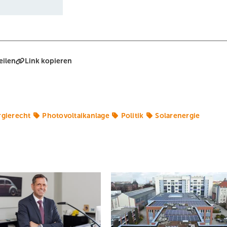
eilen
Link kopieren
rgierecht
Photovoltaikanlage
Politik
Solarenergie