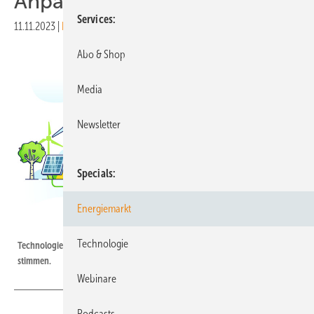
Anpassungsbedarf
Services
11.11.2023
|
Druckvorschau
Abo & Shop
Media
Newsletter
Specials
Energiemarkt
VectorMine - stock.adobe.com
Technologie
Technologien, die gemeinsam ihre Kraft entfalten, wenn die Gesetze
stimmen.
Webinare
Podcasts