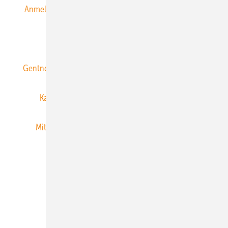
Anmeldung & Registrierung
Datenschutz
E-Paper
ERNEUERBARE ENERGIEN abonnieren
Gentner Energy Media
Gentner Verlag
Impressum
Karriere bei Gentner
Team
Mediaservice
Mitgliedschaften und Engagement
Newsletter
Privacy Manager
RSS-Feed
Veranstaltungen / Webinare
© 2026 ERNEUERBARE ENERGIEN