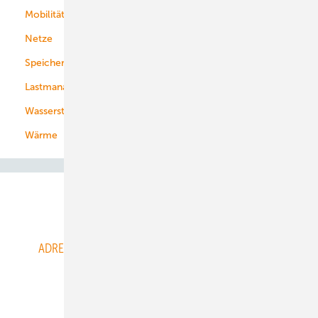
Mobilität
Kommunen
Netze
Stadtwerke
Speicher
Energiekonzerne
Lastmanagement
Wasserstoff
Wärme
Abo- & Leserservice
ADRESSBUCH der WIND- und SOLARENERGIE
AGB
Alle Inhalte chronologisch
Anmelden