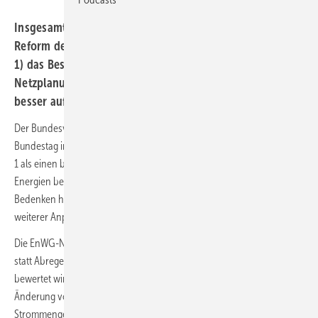
Insgesamt begrüßt der BEE in der ersten umfassenden
Reform des Energiewirtschaftsgesetzes (EnWG-Novelle-
1) das Bestreben der Bundesregierung, die
Netzplanungsprozesse für Gas, Wasserstoff und Strom
besser aufeinander abzustimmen.
Der Bundesverband Erneuerbare Energie (BEE) hat die gerade im
Bundestag in zweiter und dritter Lesung beschlossene EnWG-Novelle-
1 als einen bedeutenden Schritt für die Förderung erneuerbarer
Energien begrüßt. Die BEE-Präsidentin, Simone Peter, äußerte jedoch
Bedenken hinsichtlich einiger Punkte und betonte die Notwendigkeit
weiterer Anpassungen.
Die EnWG-Novelle-1 beinhaltet die Aufnahme des Themas "Nutzen
statt Abregeln", was aus Sicht der Erneuerbaren-Branche als positiv
bewertet wird. Dr. Simone Peter hob hervor, dass die kurzfristige
Änderung von § 13k EnWG eine Gelegenheit bietet, erneuerbare
Strommengen, die sonst verloren gehen würden, zu nutzen.