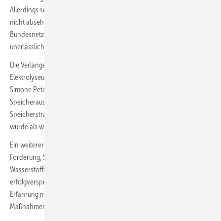
Allerdings sei der Umfang der Anwendung dieser Regelung noch
nicht absehbar, und eine enge Abstimmung zwischen der
Bundesnetzagentur und der gesamten Energiebranche sei
unerlässlich.
Die Verlängerung der Netzentgeltbefreiung von Speichern und
Elektrolyseuren um drei Jahre wurde ebenfalls positiv bewertet.
Simone Peter betonte jedoch, dass dies allein nicht ausreicht, um den
Speicherausbau voranzutreiben. Die Ankündigung einer baldigen
Speicherstrategie durch BMWK-Staatssekretär Philipp Nimmermann
wurde als wichtiger Schritt in die richtige Richtung gewertet.
Ein weiterer Schwerpunkt der Stellungnahme des BEE liegt auf der
Forderung, Speicher und Netze zu entflechten. Die Errichtung von
Wasserstoffspeichern innerhalb der Netze wurde als wenig
erfolgversprechend eingeschätzt, da die Netzbetreiber keine
Erfahrung mit den bergbau- und genehmigungsrechtlichen
Maßnahmen haben.