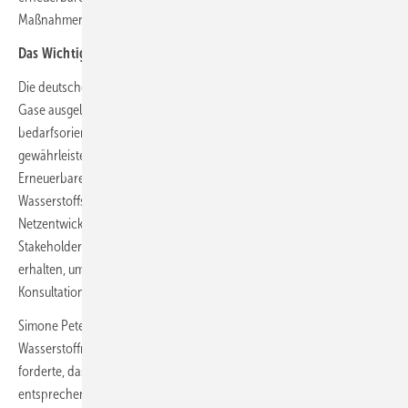
Maßnahmen und Planungen diesem Ziel dienen.
Das Wichtigste in Kürze:
Die deutsche Gasinfrastruktur muss auf 100 Prozent erneuerbare
Gase ausgelegt sein. Die Netzentwicklungsplanung sollte nicht zu stark
bedarfsorientiert sein und die Erreichung der Klima- und Energieziele
gewährleisten. Alle Stakeholder, einschließlich Vertreter der
Erneuerbaren Energien, Elektrolyseurs-Betreiber und
Wasserstoffspeicherbranchen, sollten frühzeitig in die
Netzentwicklungsprozesse eingebunden werden. Alle interessierten
Stakeholder sollten uneingeschränkten Zugang zur Datenbank
erhalten, um Kritik an der Modellierung im Rahmen eines
Konsultationsverfahrens zu äußern.
Simone Peter betonte, dass der Umbau der Gas- und
Wasserstoffnetze klar an den Klimazielen ausgerichtet sein muss, und
forderte, dass sämtliche Maßnahmen und Planungen diesen Zielen
entsprechen müssen. (nw)