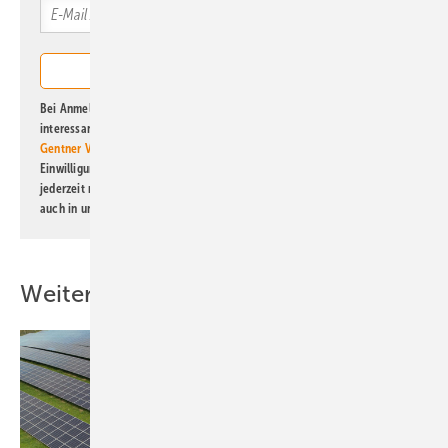
Bei Anmeldung zu diesem Newsletter bin ich damit einverstanden, über
interessante Verlags- und Online-Angebote
der Marken der Alfons W.
Gentner Verlag GmbH & Co. KG
informiert zu werden. Diese
Einwilligung kann ich jederzeit widerrufen und eine Abmeldung ist
jederzeit möglich. Informationen zum Umgang mit Daten finden Sie
auch in unserer
Datenschutzerklärung
.
Weitere Inhalte