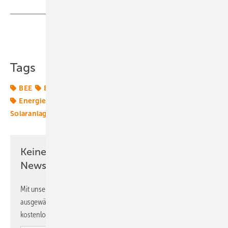
Teilen
Link kopieren
Tags
BEE
Bundespolitik
Energiemarkt
Energiepolitik
Energierecht
Gas
Grüner Wasserstoff
Solaranlage
Windenergie
Keine Zeit? Kein Problem mit dem ERE
Newsletter!
Mit unserem Newsletter erhalten Sie regelmäßig von uns
ausgewählte Informationen und Neuigkeiten, gebündelt und
kostenlos direkt ins Postfach.