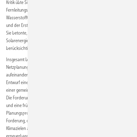
Kritik übte Simone Peter an der einseitigen Beteiligung der
Fernleitungsnetzbetreiber und Betreiber von
Wasserstofftransportnetzen bei der Erarbeitung des Szenariorahmens
und der Erstellung des Netzentwicklungsplans Gas und Wasserstoff.
Sie betonte, dass auch die Stimmen der Erneuerbaren von Wind- und
Solarenergie bis Elektrolyseurs- und Wasserstoffspeicherbranche
berücksichtigt werden müssen.
Insgesamt begrüßt der BEE das Bestreben der Bundesregierung, die
Netzplanungsprozesse für Gas, Wasserstoff und Strom besser
aufeinander abzustimmen. Der BEE hat eine Stellungnahme zum
Entwurf einer Änderung des Energiewirtschaftsgesetzes bezüglich
einer gemeinsamen Gas- und Wasserstoffnetzplanung eingereicht.
Die Forderungen betonen die Ausrichtung auf erneuerbare Energien
und eine frühzeitige Einbindung aller relevanten Akteure in den
Planungsprozess. Die Stellungnahme des BEE unterstreicht die
Forderung, den Umbau der Gas- und Wasserstoffnetze klar an den
Klimazielen auszurichten. Bis 2045 sollen die Netze zu 100 Prozent mit
erneuerbaren Gasen versorgt werden. Daher müssen alle