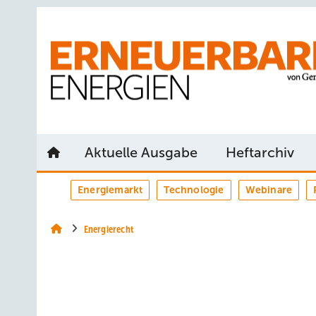
Springe
Springe
Springe
auf
auf
auf
Hauptinhalt
Hauptmenü
SiteSearch
Aktuelle Ausgabe
Heftarchiv
Energiemarkt
Technologie
Webinare
Energierecht