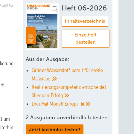
wpd AG
Heft 06-2026
Inhaltsverzeichnis
Einzelheft
bestellen
Aus der Ausgabe:
lkerung
Grüner Wasserstoff bereit für große
Maßstäbe
0 %
Realisierungskompetenz entscheidet
über den
Erfolg
Drei Mal Modell
Europa
2 Ausgaben unverbindlich testen:
21 um
iterhin
Jetzt kostenlos testen!