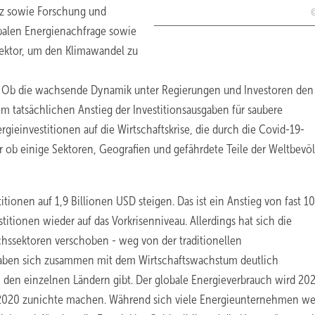
nz sowie Forschung und
balen Energienachfrage sowie
Sektor, um den Klimawandel zu
: 1. Ob die wachsende Dynamik unter Regierungen und Investoren den
m tatsächlichen Anstieg der Investitionsausgaben für saubere
rgieinvestitionen auf die Wirtschaftskrise, die durch die Covid-19-
r ob einige Sektoren, Geografien und gefährdete Teile der Weltbevö
itionen auf 1,9 Billionen USD steigen. Das ist ein Anstieg von fast 1
tionen wieder auf das Vorkrisenniveau. Allerdings hat sich die
ssektoren verschoben - weg von der traditionellen
 haben sich zusammen mit dem Wirtschaftswachstum deutlich
 den einzelnen Ländern gibt. Der globale Energieverbrauch wird 20
 2020 zunichte machen. Während sich viele Energieunternehmen we