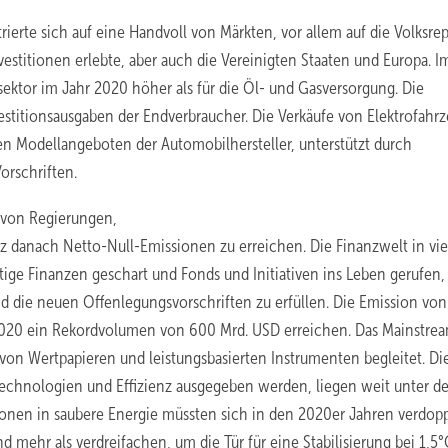
ierte sich auf eine Handvoll von Märkten, vor allem auf die Volksrep
estitionen erlebte, aber auch die Vereinigten Staaten und Europa. I
sektor im Jahr 2020 höher als für die Öl- und Gasversorgung. Die
nvestitionsausgaben der Endverbraucher. Die Verkäufe von Elektrofahr
en Modellangeboten der Automobilhersteller, unterstützt durch
orschriften.
n von Regierungen,
z danach Netto-Null-Emissionen zu erreichen. Die Finanzwelt in vi
tige Finanzen geschart und Fonds und Initiativen ins Leben gerufen,
nd die neuen Offenlegungsvorschriften zu erfüllen. Die Emission von
s 2020 ein Rekordvolumen von 600 Mrd. USD erreichen. Das Mainstre
n Wertpapieren und leistungsbasierten Instrumenten begleitet. Di
etechnologien und Effizienz ausgegeben werden, liegen weit unter d
itionen in saubere Energie müssten sich in den 2020er Jahren verdop
 mehr als verdreifachen, um die Tür für eine Stabilisierung bei 1,5°