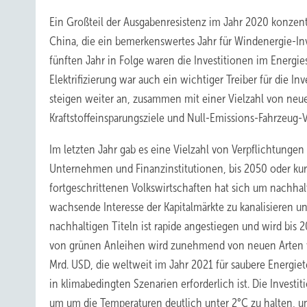
Ein Großteil der Ausgabenresistenz im Jahr 2020 konzentr
China, die ein bemerkenswertes Jahr für Windenergie-Inv
fünften Jahr in Folge waren die Investitionen im Energie
Elektrifizierung war auch ein wichtiger Treiber für die I
steigen weiter an, zusammen mit einer Vielzahl von neu
Kraftstoffeinsparungsziele und Null-Emissions-Fahrzeug-V
Im letzten Jahr gab es eine Vielzahl von Verpflichtunge
Unternehmen und Finanzinstitutionen, bis 2050 oder kur
fortgeschrittenen Volkswirtschaften hat sich um nachhal
wachsende Interesse der Kapitalmärkte zu kanalisieren u
nachhaltigen Titeln ist rapide angestiegen und wird bi
von grünen Anleihen wird zunehmend von neuen Arten vo
Mrd. USD, die weltweit im Jahr 2021 für saubere Energi
in klimabedingten Szenarien erforderlich ist. Die Invest
um um die Temperaturen deutlich unter 2°C zu halten, und