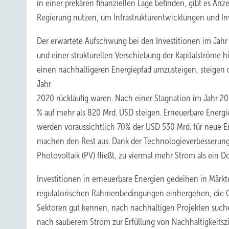
in einer prekären finanziellen Lage befinden, gibt es Anz
Regierung nutzen, um Infrastrukturentwicklungen und Inv
Der erwartete Aufschwung bei den Investitionen im Jahr
und einer strukturellen Verschiebung der Kapitalströme 
einen nachhaltigeren Energiepfad umzusteigen, steigen
Jahr
2020 rückläufig waren. Nach einer Stagnation im Jahr 2
% auf mehr als 820 Mrd. USD steigen. Erneuerbare Energ
werden voraussichtlich 70% der USD 530 Mrd. für neue E
machen den Rest aus. Dank der Technologieverbesserung
Photovoltaik (PV) fließt, zu viermal mehr Strom als ein D
Investitionen in erneuerbare Energien gedeihen in Märkte
regulatorischen Rahmenbedingungen einhergehen, die Cas
Sektoren gut kennen, nach nachhaltigen Projekten such
nach sauberem Strom zur Erfüllung von Nachhaltigkeitszie