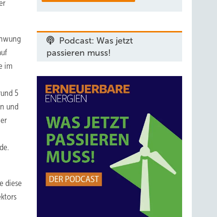
er
schwung
Podcast: Was jetzt
auf
passieren muss!
e im
rund 5
en und
her
de.
e diese
ktors