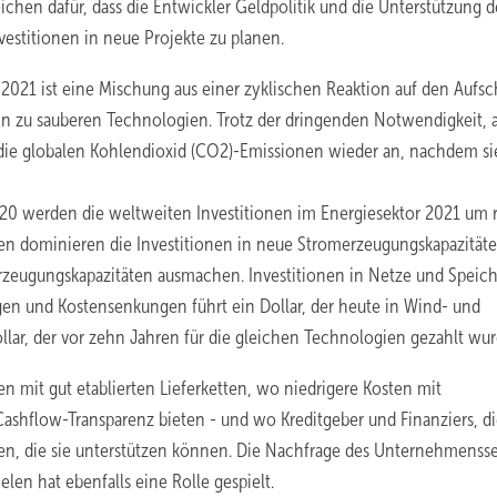
eichen dafür, dass die Entwickler Geldpolitik und die Unterstützung d
estitionen in neue Projekte zu planen.
 2021 ist eine Mischung aus einer zyklischen Reaktion auf den Auf
hin zu sauberen Technologien. Trotz der dringenden Notwendigkeit, 
 die globalen Kohlendioxid (CO2)-Emissionen wieder an, nachdem si
020 werden die weltweiten Investitionen im Energiesektor 2021 um 
ien dominieren die Investitionen in neue Stromerzeugungskapazität
rzeugungskapazitäten ausmachen. Investitionen in Netze und Speic
en und Kostensenkungen führt ein Dollar, der heute in Wind- und
ollar, der vor zehn Jahren für die gleichen Technologien gezahlt wur
n mit gut etablierten Lieferketten, wo niedrigere Kosten mit
hflow-Transparenz bieten - und wo Kreditgeber und Finanziers, di
en, die sie unterstützen können. Die Nachfrage des Unternehmensse
len hat ebenfalls eine Rolle gespielt.