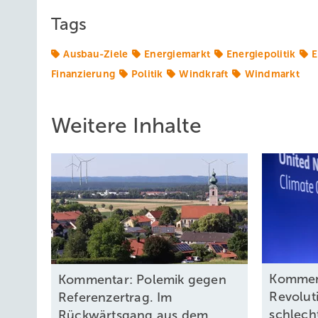
Tags
Ausbau-Ziele
Energiemarkt
Energiepolitik
E
Finanzierung
Politik
Windkraft
Windmarkt
Weitere Inhalte
Komment
Kommentar: Polemik gegen
Revolut
Referenzertrag. Im
schlech
Rückwärtsgang aus dem