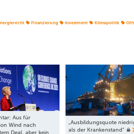
nergierecht
Finanzierung
Investment
Klimapolitik
Off
ar: Aus für
„Ausbildungsquote niedri
ion Wind nach
als der
Krankenstand“
tem Deal, aber kein