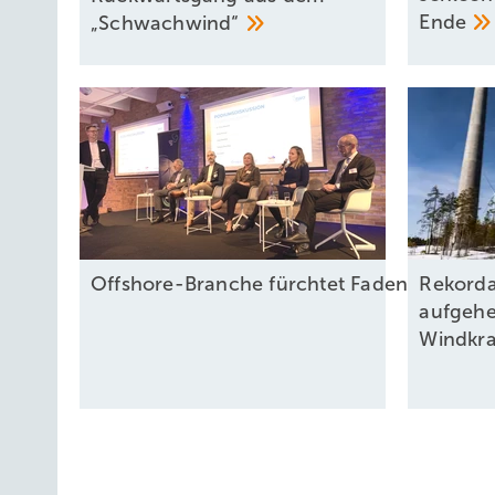
Ende
„Schwachwind“
Offshore-Branche fürchtet Fadenriss und p
Rekorda
aufgeh
Windkra