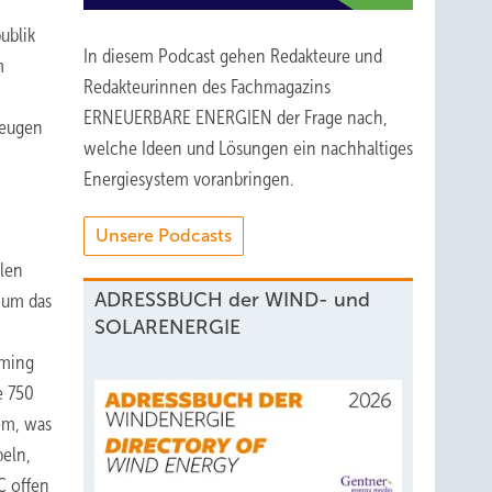
ublik
In diesem Podcast gehen Redakteure und
m
Redakteurinnen des Fachmagazins
ERNEUERBARE ENERGIEN der Frage nach,
zeugen
welche Ideen und Lösungen ein nachhaltiges
Energiesystem voranbringen.
Unsere Podcasts
elen
ADRESSBUCH der WIND- und
 um das
SOLARENERGIE
aming
e 750
em, was
peln,
C offen