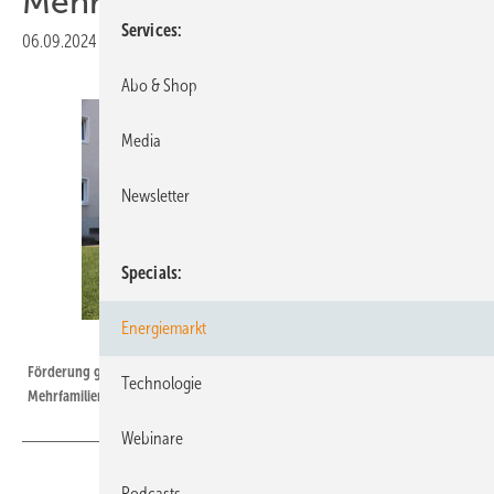
Mehrfamilienhaus
Services
06.09.2024
|
Druckvorschau
Abo & Shop
Media
Newsletter
Specials
Energiemarkt
Stiebel Eltron
Förderung gibt es jetzt auch für Wärmepumpen, die auf
Technologie
Mehrfamilienhäuser ausgelegt sind.
Webinare
Podcasts