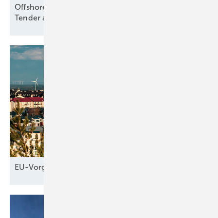
Offshore Wind: Koalition folgt Branche und will
Tender aussetzen – bloß
warum?
EU-Vorgaben
helfen