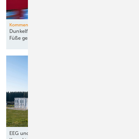
Kommentar
Dunkelflaute-Debatte gehört vom Kopf auf die
Füße
gestellt
EEG und Netzpaket – nur kosmetische