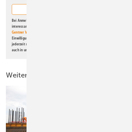
Bei Anmeldung zu diesem Newsletter bin ich damit einverstanden, über
interessante Verlags- und Online-Angebote
der Marken der Alfons W.
Gentner Verlag GmbH & Co. KG
informiert zu werden. Diese
Einwilligung kann ich jederzeit widerrufen und eine Abmeldung ist
jederzeit möglich. Informationen zum Umgang mit Daten finden Sie
auch in unserer
Datenschutzerklärung
.
Weitere Inhalte