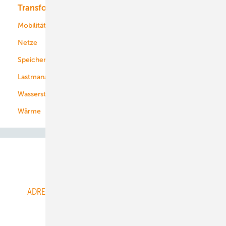
Transformation
Energieversorger
Service
Mobilität
Kommunen
Netze
Stadtwerke
Speicher
Energiekonzerne
Lastmanagement
Wasserstoff
Wärme
Abo- & Leserservice
ADRESSBUCH der WIND- und SOLARENERGIE
AGB
Alle Inhalte chronologisch
Anmelden