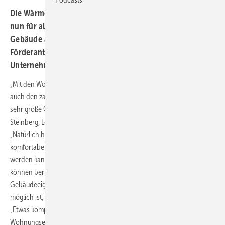
Die Wärmepumpen-Förderantragstellung bei der KfW ist
nun für alle möglich: Nachdem Eigentümer, die das
Gebäude auch selbst bewohnen, schon länger
Förderanträge stellen können, ist das Portal nun auch für
Unternehmen und Contractoren geöffnet.
„Mit den Wohnungsbaugesellschaften und -genossenschaften wie
auch den zahlreichen kleineren und größeren Vermietern stößt eine
sehr große Gruppe zu den Antragsberechtigten dazu“, so Udo
Steinberg, Leiter Key Account Wohnungswirtschaft bei Stiebel Eltron.
„Natürlich haben wir unseren Förderrechner, mit dem einfach und
komfortabel die Fördersumme für mein spezielles Projekt ermittelt
werden kann, bereits angepasst. Gebäude bis zu 25 Wohneinheiten
können berücksichtigt werden. „Während für selbstnutzende
Gebäudeeigentümer eine Förderung von bis zu 70 Prozent der Kosten
möglich ist, sind es bei der Immobilienwirtschaft bis zu 35 Prozent.
„Etwas komplizierter ist es, wenn selbstnutzende
Wohnungseigentümer gemeinsam mit anderen Eigentümern oder