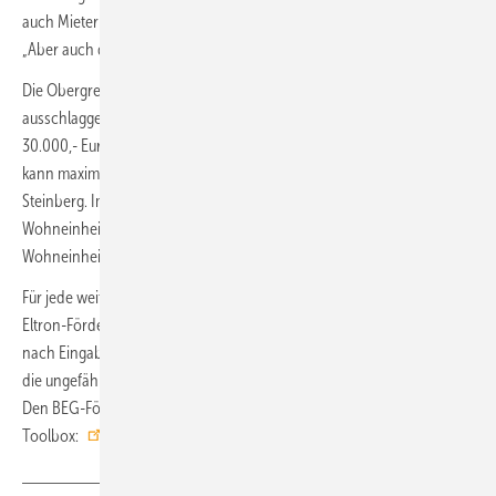
auch Mietern in einem Mehrfamilienhaus wohnen“, so der Experte.
„Aber auch das kann in unserem Rechner berücksichtigt werden.“
Die Obergrenze für die Berechnung der Fördersumme
ausschlaggebenden Installationskosten sind im Einfamilienhaus auf
30.000,- Euro gedeckelt. „Wer also 70 Prozent Förderung bekommt,
kann maximal 21.000,- Euro vom Staat erhalten“, erklärt Udo
Steinberg. Im Mehrfamilienhaus gelten andere Grenzen: Für die erste
Wohneinheit können 30.000,- Euro und für die zweite bis sechste
Wohneinheit jeweils 15.000,- Euro angesetzt werden.
Für jede weitere Einheit kommen 8.000,- Euro dazu. Der Stiebel-
Eltron-Förderrechner sei mit allen wichtigen Daten ausgestattet und
nach Eingabe von nur wenigen Infos zum Projekt schnell in der Lage,
die ungefähre Summe der Förderung zu nennen, so Udo Steinberg.
Den BEG-Förderrechner finden Interessierte hier in der
Toolbox:
www.stiebel-eltron.de/toolbox
(nw)