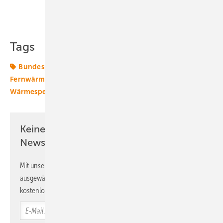
Teilen
Link kopieren
Tags
Bundespolitik
Energiemarkt
Energierecht
Fernwärmenetz
Gesetze
Wärmepumpe
Wärmespeicher
Wärmewende
Keine Zeit? Kein Problem mit dem ERE
Newsletter!
Mit unserem Newsletter erhalten Sie regelmäßig von uns
ausgewählte Informationen und Neuigkeiten, gebündelt und
kostenlos direkt ins Postfach.