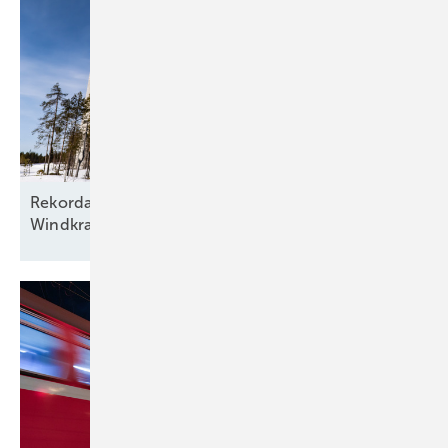
Rekordausbau mit zehn aufgehenden Sternen am
Windkraftfirmament