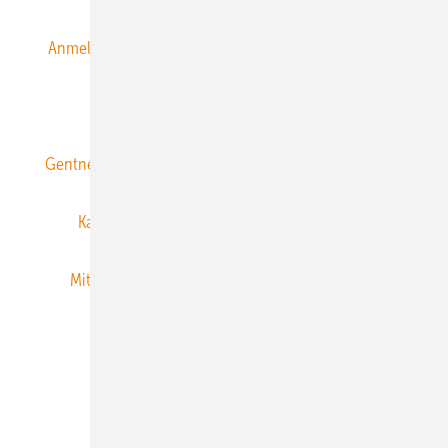
Anmeldung & Registrierung
Datenschutz
E-Paper
ERNEUERBARE ENERGIEN abonnieren
Gentner Energy Media
Gentner Verlag
Impressum
Karriere bei Gentner
Team
Mediaservice
Mitgliedschaften und Engagement
Newsletter
Privacy Manager
RSS-Feed
Veranstaltungen / Webinare
© 2026 ERNEUERBARE ENERGIEN