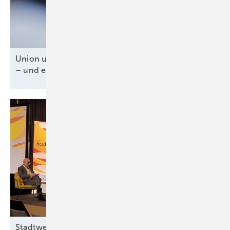
Union und SPD für Tankzuschuss und Steuererlass
– und ein fossiles
Weiter-so!
Stadtwerketagung: Streit um Reiches