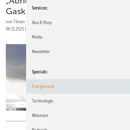
„Abnehmspritze“ für
Services
Gaskraftwerke
von
Tilman Weber
Abo & Shop
06.11.2025
|
Druckvorschau
Media
Newsletter
Specials
Energiemarkt
Technologie
Webinare
Anselm Baumgart - stock.adobe.com
Podcasts