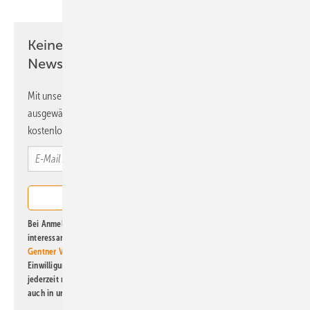
Keine Zeit? Kein Problem mit dem ERE
Newsletter!
Mit unserem Newsletter erhalten Sie regelmäßig von uns
ausgewählte Informationen und Neuigkeiten, gebündelt und
kostenlos direkt ins Postfach.
Bei Anmeldung zu diesem Newsletter bin ich damit einverstanden, über
interessante Verlags- und Online-Angebote
der Marken der Alfons W.
Gentner Verlag GmbH & Co. KG
informiert zu werden. Diese
Einwilligung kann ich jederzeit widerrufen und eine Abmeldung ist
jederzeit möglich. Informationen zum Umgang mit Daten finden Sie
auch in unserer
Datenschutzerklärung
.