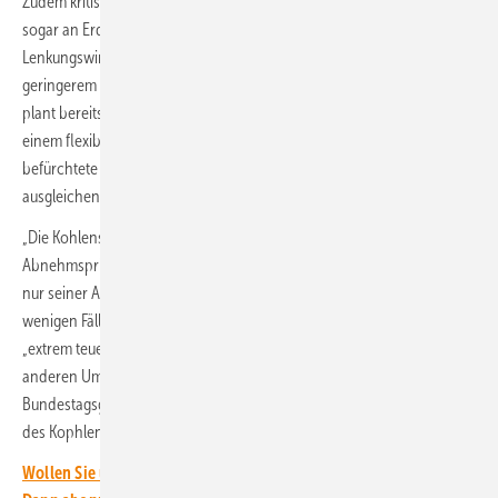
Zudem kritisieren Umweltschützer insbesondere auch, dass CCS
sogar an Erdgaskraftwerken möglich sein soll und damit die
Lenkungswirkung der Emissionsrechtezertifikate hin zu immer
geringerem CO2-Ausstoß zunichtemachten. Die Bundesregierung
plant bereits den Neubau von Erdgaskraftwerken. Diese sollen in
einem flexiblen Standby-Betrieb künftig drohende oder auch nur
befürchtete Stromflauten bei zu wenig Wind und zu wenig Sonne
ausgleichen können.
„Die Kohlenstoffspeicherung ähnelt dem gefährlichen Hype um
Abnehmspritzen: Sie nimmt sich nicht der Ursachen des Problems an,
nur seiner Auswirkungen“, sagte van Vügt. CCS-Anlagen seien in den
wenigen Fällen, in denen sie schon im Einsatz seien, zudem auch
„extrem teuer und ineffizient“. Greenpeace plant zusammen mit
anderen Umweltschutzorganisationen und Bürgerinitiativen vor dem
Bundestagsgebäude eine Demonstration gegen die Verabschiedung
des Kophlenstoffspeichergesetzes.
Wollen Sie über die Energiewende auf dem Laufenden bleiben?