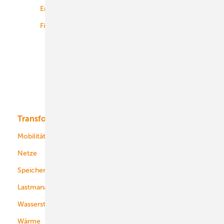
Energiemärkte weltweit
Logistik
Finanzierung
Betrieb
Onshore-Wind
Offshore-Wind
Solar
Bioenergie
Transformation
Energieversorger
Service
Mobilität
Kommunen
Netze
Stadtwerke
Speicher
Energiekonzerne
Lastmanagement
Wasserstoff
Wärme