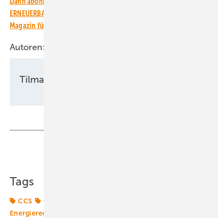
Dann abonnieren Sie einfach den kostenlosen Newsletter von
ERNEUERBARE ENERGIEN – dem größten verbandsunabhängigen
Magazin für erneuerbare Energien in Deutschland!
Autoren:
Tilman Weber
Teilen
Link kopieren
Tags
CCS
CO2-Reduktionsziele
Energiemarkt
Energierecht
Energiewelt
Erdgas
Gaskraftwerke