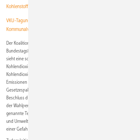
Kohlenstoff versenkt
VKU-Tagung: Kanzler in spe übt Grünen verstehen,
Kommunalversorger verlangen Neustart der Energiewende
Der Koalitionsvertrag der Bundesregierung zwischen den
Bundestagsfraktionen der SPD und der Unionsparteien CDU und CSU
sieht eine sogenannte Abscheidung und Speicherung von
Kohlendioxid zur Reduzierung der Emissionen des Treibhausgases
Kohlendioxid (CO2) „insbesondere für schwer vermeidbare
Emissionen des Industriesektors und für Gaskraftwerke“ als Ziel eines
Gesetzespaketes vor. Die Koalitionäre sahen erklärtermaßen einen
Beschluss dieses Gesetzespaketes schon „umgehend nach Beginn
der Wahlperiode“ vor. Die Carbon Capture and Storage (CCS)
genannte Technologie ist umstritten, weil ihre Folgen für Natur, Luft
und Umwelt als nicht klar voraussehbar gelten, zumal Warner von
einer Gefahr durch Lecks entweichender CO2-Wolken ausgehen.