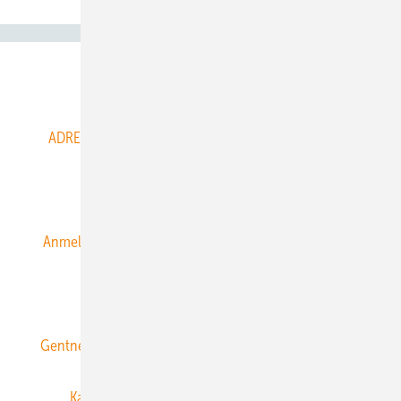
Abo- & Leserservice
ADRESSBUCH der WIND- und SOLARENERGIE
AGB
Alle Inhalte chronologisch
Anmelden
Anmeldung & Registrierung
Datenschutz
E-Paper
ERNEUERBARE ENERGIEN abonnieren
Gentner Energy Media
Gentner Verlag
Impressum
Karriere bei Gentner
Team
Mediaservice