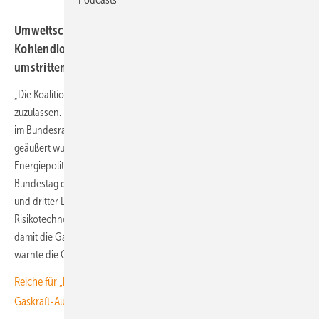
Umweltschützer kritisieren vor Bundestagsdebatte über
Kohlendioxidabscheidung, dass deren besonders
umstrittene Nutzung durch Kraftwerke droht.
„Die Koalitionsfraktionen sind sich einig, CCS an Gaskraftwerken
zuzulassen. Damit ignorieren sie die schwerwiegenden Bedenken, die
im Bundesrat und den mit dem Gesetz befassten Ausschüssen
geäußert wurden“, warnte die Greenpeace-Expertin für Klima- und
Energiepolitik Sophia van Vügt am Mittwoch. Am Donnerstag soll der
Bundestag den Entwurf des Kohlenstoffspeichergesetzes in zweiter
und dritter Lesung debattieren. Hier werde „eine milliardenschwere
Risikotechnologie gegen alle vernünftigen Einwände durchgeboxt,
damit die Gasindustrie ihr Geschäftsmodell nicht ändern muss“,
warnte die Greenpeace-Expertin.
Reiche für „kosteneffiziente“ Energiewende und 12 Gigawatt
Gaskraft-Ausschreibung sofort