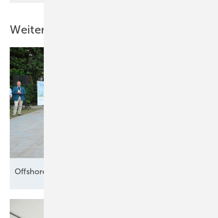
Weitere Inhalte
Offshore setzt die Segel
neu