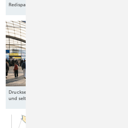
Redispatch-Pläne
Drucksensorik in Rotorblatt-Unterlegscheiben
und seltene Erden vom
Amazonas