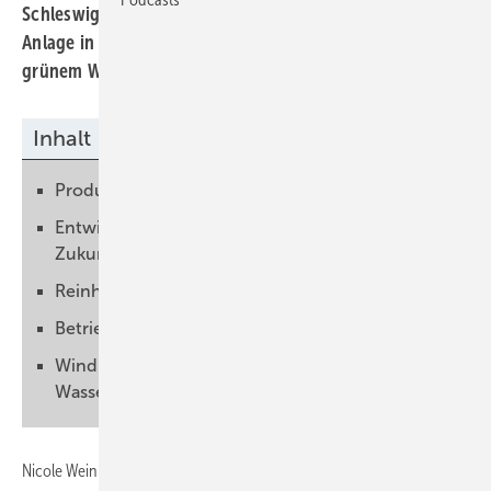
Schleswig-Holstein Netz hat in Brunsbüttel die erste
Anlage in Schleswig-Holstein zur Einspeisung von
grünem Wasserstoff ins Erdgasnetz errichtet.
Inhalt
Produktion, Umwandlung, Speicherung
Entwicklungspfad zum Energiesystem der
Zukunft
Reinheit und Feuchtigkeit wird geprüft
Betriebsdaten fernüberwacht
Windpark Westerbüttel liefert Strom für
Wasserstoff
Nicole Weinhold