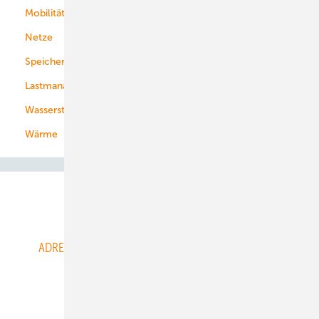
Mobilität
Kommunen
Netze
Stadtwerke
Speicher
Energiekonzerne
Lastmanagement
Wasserstoff
Wärme
Abo- & Leserservice
ADRESSBUCH der WIND- und SOLARENERGIE
AGB
Alle Inhalte chronologisch
Anmelden