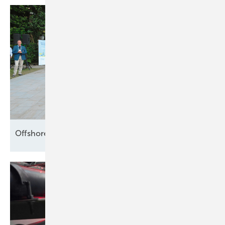
Offshore setzt die Segel
neu