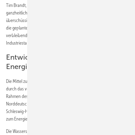
Tim Brandt, Geschäftsführer Wind2Gas Energy, sagt: „Der
ganzheitliche Ansatz – Produktion von Windstrom, Umwandlung von
überschüssigem Strom in Wasserstoff, die Speicherung in Tanks für
die geplante Wasserstoff-Tankstelle sowie die Einspeisung der
verbleibenden Menge ins Erdgasnetz wird nun am Energie- und
Industriestandort Brunsbüttel erprobt und demonstriert.“
Entwicklungspfad zum
Energiesystem der Zukunft
Die Mittel zur Errichtung der Elektrolyse-Anlage werden zum Teil
durch das vom Bundesministerium für Wirtschaft und Energie im
Rahmen des Sinteg-Programms geförderte Verbundprojekt New 4.0 –
Norddeutsche EnergieWende bereitgestellt, an dem 60 Partner aus
Schleswig-Holstein und Hamburg gemeinsam den Entwicklungspfad
zum Energiesystem der Zukunft erproben.
Die Wasserstofftankstelle Brunsbüttel entspricht dem neuesten Stand