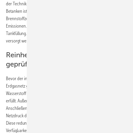
der Technik und stammt vom Technologieunternehmen Linde. Das
Betanken ist in drei bis fünf Minuten abgeschlossen. Der Betrieb eines
Brennstoffzellen-Pkw verursacht keine lokalen Schadstoffe oder
Emissionen. Die Reichweite liegt bei 500 bis 700 Kilometern pro
Tankfüllung. In Brunsbüttel können täglich bis 80 Wasserstoff-Pkw
versorgt werden.
Reinheit und Feuchtigkeit wird
geprüft
Bevor der in der Power-to-Gas-Anlage produzierte Wasserstoff ins
Erdgasnetz gelangt, wird in der Messstrecke geprüft, ob der
Wasserstoff die Anforderungen hinsichtlich Reinheit und Feuchtigkeit
erfüllt. Außerdem wird die Gasmenge des Wasserstoffs gemessen.
Anschließend wird der Wasserstoff in zwei Verdichtern auf den
Netzdruck der Hochdruckerdgasleitung verdichtet und eingespeist.
Diese redundante Ausführung gewährleistet die notwendige
Verfügbarkeit der Anlage von 96 Prozent.