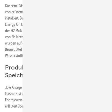
Die Firma SH Netz hat für 4,5 Mio. Euro die erste Anlage zur Aufnahme
von grünem Wasserstoff ins Erdgasnetz in Schleswig-Holstein
installiert. Betreiber der Power-to-Gas-Anlage ist die Wind2Gas
Energy GmbH & Co. KG. Sie beliefert auch die Wasserstofftankstelle
der H2 Mobility mit grünem Wasserstoff. Sowohl die Einspeiseanlage
von SH Netz als auch die Power-to-Gas-Anlage von Wind2Gas Energy
wurden auf dem Gelände der Covestro Deutschland AG in
Brunsbüttel errichtet. Ebenfalls auf dem Gelände befindet sich die
Wasserstofftankstelle, diese ist öffentlich zugänglich.
Produktion, Umwandlung,
Speicherung
„Die Anlage zur Aufnahme von Wasserstoff aus Windenergie ins
Gasnetz ist ein weiterer wichtiger Schritt für eine erfolgreiche
Energiewende nach dem Motto: aus der Region - für die Region“,
erläutert Joachim Kabs, Technikvorstand von SH Netz.