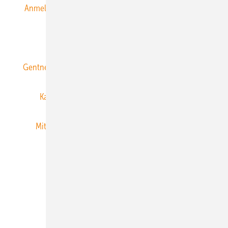
Anmeldung & Registrierung
Datenschutz
E-Paper
ERNEUERBARE ENERGIEN abonnieren
Gentner Energy Media
Gentner Verlag
Impressum
Karriere bei Gentner
Team
Mediaservice
Mitgliedschaften und Engagement
Newsletter
Privacy Manager
RSS-Feed
Veranstaltungen / Webinare
© 2026 ERNEUERBARE ENERGIEN