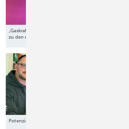
„Gaskraftwerke sind der perfekte Komplementär
zu den erneuerbaren
Energien“
Potenzial-Pflege auf
Borkum