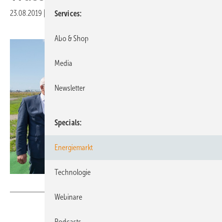
23.08.2019
|
Druckvorschau
Services
Abo & Shop
Media
Newsletter
Specials
Energiemarkt
Technologie
Schleswig-Holstein Netz
Webinare
Podcasts