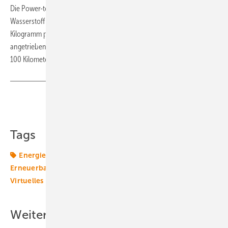
Die Power-to-Gas-Anlage kann in Spitzenzeiten bis zu 450 Kubikmeter
Wasserstoff die Stunde produzieren. Das entspricht rund 40
Kilogramm pro Stunde. Zum Vergleich: Ein mit Wasserstoff
angetriebener Brennstoffzellen-PKW kann mit einem Kilogramm ca.
100 Kilometer weit fahren.
Teilen
Link kopieren
Tags
Energiemarkt
Energiepolitik
Energierecht
Erneuerbare in Kommunen
Klimapolitik
Politik
Virtuelles Kraftwerk
Weitere Inhalte