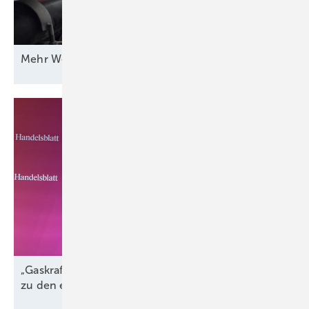
Mehr Wert für
Windstrom
„Gaskraftwerke sind der perfekte Komplementär
zu den erneuerbaren
Energien“