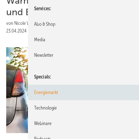
Wärmepumpen, Speicher
Services
und E-Autos
von
Nicole Weinhold
Abo & Shop
23.04.2024
|
Druckvorschau
Media
Newsletter
Specials
Energiemarkt
Technologie
Webinare
Podcasts
Petair/Stock.adobe.com