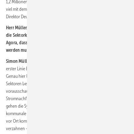
1,2 Millionen Tonnen CO2-Äquivalente. Warum diese Verfehlung auch
viel mit dem Thema Sektorkopplung zu tun hat, erklärt Simon Müller,
Direktor Deutschland des Thinktanks
Agora Energiewende
.
Herr Müller, welche Herausforderungen, welche Chancen bietet
die Sektorkopplung – auch in Hinblick auf den Hinweis von
Agora, dass die Klimapolitik bei Verkehr und Wärme noch besser
werden muss?
Simon Müller:
Klimaschutz bei Gebäuden und Verkehr bedeutet in
erster Linie Elektrifizierung, also die Kopplung mit dem Stromsektor.
Genau hier liegen die Chancen. Damit wir diese Brücke zwischen den
Sektoren belastbar schlagen können, braucht es eine
vorausschauende Infrastrukturplanung, die die steigende
Stromnachfrage und den sinkenden Erdgasbedarf berücksichtigt. Hier
gehen die Systementwicklungsstrategie und die nun verpflichtende
kommunale Wärmeplanung Schritte in die richtige Richtung. Gerade
vor Ort kommt es darauf an, die Wärme- mit der Stromnetzplanung zu
verzahnen – so kann sichergestellt werden, dass in Gebieten mit