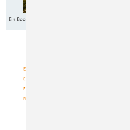
Ein Booster für
Akzeptanz
Unsere Themen
Energiemarkt
Technologie
Energierecht
Planung
Energiemärkte weltweit
Logistik
Finanzierung
Betrieb
Onshore-Wind
Offshore-Wind
Solar