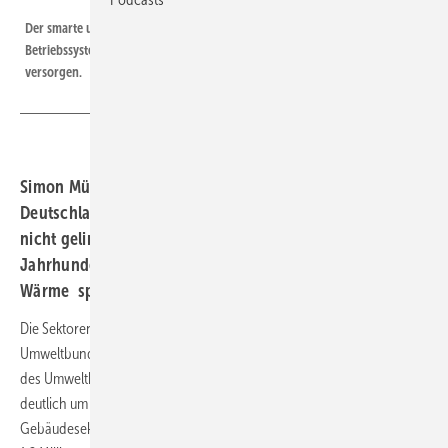
Der smarte und kompakte Energiespeicher mit flexibel erweiterbarem
Betriebssystem erlaubt den Kunden, ihr E-Auto kostengünstig zu
versorgen.
Simon Müller, Direktor von Agora Energiewende
Deutschland, erklärt, warum es ohne Sektorkopplung
nicht gelingen wird, in Deutschland bis zur Mitte des
Jahrhunderts Klimaneutralität zu erreichen. Verkehr und
Wärme spielen dabei eine wichtige Rolle.
Die Sektoren Gebäude und Verkehr haben 2023 laut
Umweltbundesamt (UBA)
zu wenig CO2 eingespart
. Laut den Zahlen
des Umweltbundeamtes verfehlte der Verkehrssektor sein Ziel
deutlich um 12,8 Millionen Tonnen CO2-Äquivalente. Der
Gebäudesektor sparte zwar deutlicher ein, verfehlte sein Ziel aber um