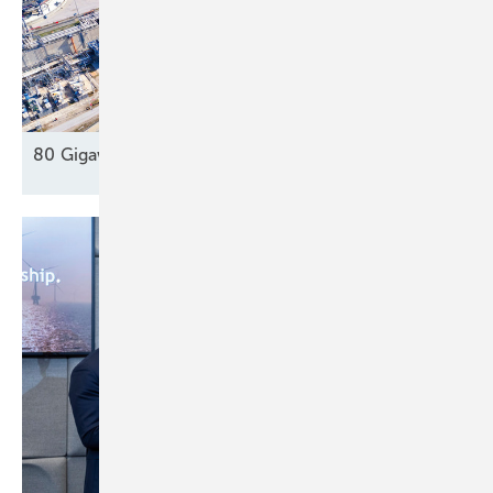
80 Gigawatt gegen die Dunkelflaute
?