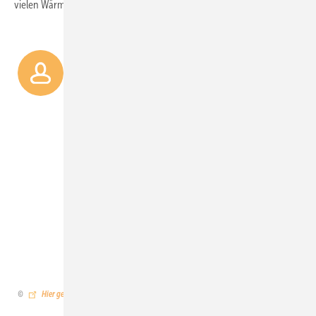
vielen Wärmepumpen auch genügend Strom geliefert wird.
Simon Müller wird auf unserer
Konferenz Sectors4Energy
wartet.
Die Sektorkopplung ist gleichwohl elementar für die
Flexibilisierung und Stabilisierung des Systems.
Deshalb haben wir uns entschieden, mit der
Konferenz Sectors4Energy (sectors4energy.com)
am 2. und 3. Juli einen Netzwerkdialog zu starten,
gute Beispiele vorzustellen und einen Überblick zu
liefern über die Chancen und Herausforderungen.
Abonnent:innen von ERNEUERBARE ENERGIEN
erhalten bei Ihrer Teilnahme einen Vorzugspreis.
Hier geht es zur Konferenz
.