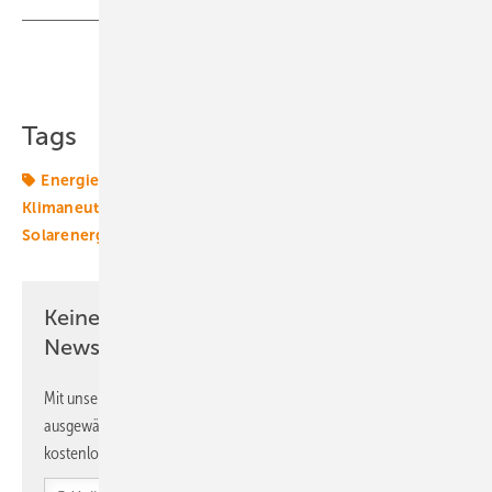
Teilen
Link kopieren
Tags
Energiemarkt
Energierecht
Klimagesetze
Klimaneutralität
Klimapolitik
Sektorkopplung
Solarenergie
Windenergie
Wärmepumpe
Keine Zeit? Kein Problem mit dem ERE
Newsletter!
Mit unserem Newsletter erhalten Sie regelmäßig von uns
ausgewählte Informationen und Neuigkeiten, gebündelt und
kostenlos direkt ins Postfach.