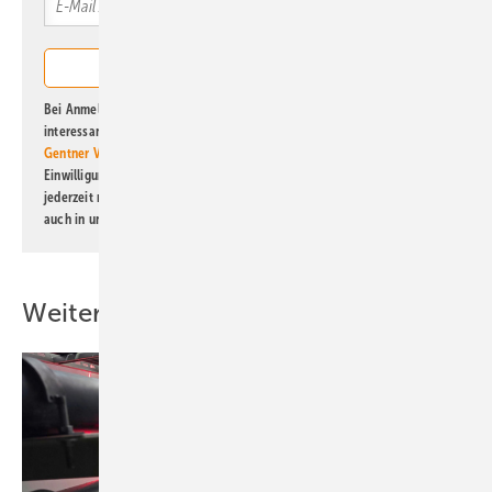
Bei Anmeldung zu diesem Newsletter bin ich damit einverstanden, über
interessante Verlags- und Online-Angebote
der Marken der Alfons W.
Gentner Verlag GmbH & Co. KG
informiert zu werden. Diese
Einwilligung kann ich jederzeit widerrufen und eine Abmeldung ist
jederzeit möglich. Informationen zum Umgang mit Daten finden Sie
auch in unserer
Datenschutzerklärung
.
Weitere Inhalte