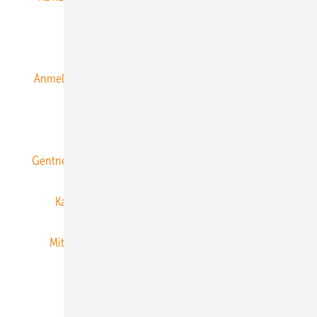
Alle Inhalte chronologisch
Anmelden
Anmeldung & Registrierung
Datenschutz
E-Paper
ERNEUERBARE ENERGIEN abonnieren
Gentner Energy Media
Gentner Verlag
Impressum
Karriere bei Gentner
Team
Mediaservice
Mitgliedschaften und Engagement
Newsletter
Privacy Manager
RSS-Feed