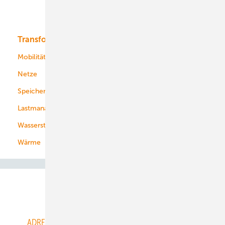
Bioenergie
Transformation
Energieversorger
Service
Mobilität
Kommunen
Netze
Stadtwerke
Speicher
Energiekonzerne
Lastmanagement
Wasserstoff
Wärme
Abo- & Leserservice
ADRESSBUCH der WIND- und SOLARENERGIE
AGB