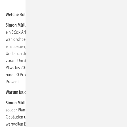
Welche Rolle spielen Wärmepumpen und E-Mobilität?
Simon Müller:
Der Hochlauf von Wärmepumpen und E-Pkws ist noch
ein Stück Arbeit. Der Wärmepumpenmarkt, der 2023 auf Rekordkurs
war, droht einzubrechen; das Ziel, 500.000 Wärmepumpen jährlich
einzubauen, wird ohne weitere Bemühungen voraussichtlich verfehlt.
Und auch der Hochlauf der Elektromobilität geht viel zu schleppend
voran. Um das für den Klimaschutz wichtige Ziel von 15 Millionen E-
Pkws bis 2030 zu erreichen, ist ein Anteil bei den Neuzulassungen von
rund 90 Prozent nötig – 2023 lag der Anteil unverändert bei knapp 20
Prozent.
Warum ist das Thema Sektorkopplung hier so wichtig?
Simon Müller:
Die Chancen liegen auf der Hand: wenn wir auf Basis
solider Planung einen zügigen Hochlauf von Stromanwendungen in
Gebäuden und Verkehr schaffen, sichern wir gleichzeitig einen
wertvollen Beitrag, um noch mehr erneuerbare Energien in das