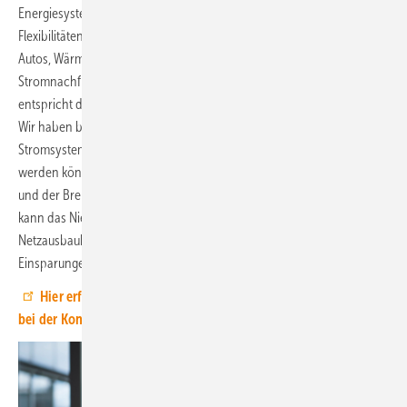
Energiesystem zu integrieren. Wie groß das Potenzial haushaltsnaher
Flexibilitäten ist, haben wir in einer Studie analysiert: 2035 können E-
Autos, Wärmepumpen und Heimspeicher allein 100 Terawattstunden
Stromnachfrage jährlich zeitlich flexibel nutzen – diese flexible Last
entspricht dann mehr als 10 Prozent des Gesamtstromverbrauchs.
Wir haben berechnet, dass durch die Aktivierung dieses Potenzials im
Stromsystem im Jahr 2035 jährlich 4,8 Milliarden Euro eingespart
werden können – indem sich die Abregelung erneuerbarer Energien
und der Brennstoffeinsatz in regelbaren Kraftwerken reduziert. Zudem
kann das Niederspannungsnetz entlastet und somit der
Netzausbaubedarf gesenkt werden – auch das spart Kosten. Diese
Einsparungen senken wiederum die Stromkosten für alle Haushalte.
Hier erfahren Sie mehr über das Programm am 2. und 3. Juli
bei der Konferenz Sectors4Energy.