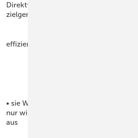
Direktvermarktung erreicht die
zielgenaue und kosten-
effiziente Mengensteuerung.
• sie Wirkung dadurch erzielt, dass
nur wirtschaftlich nutzbarer Strom
aus