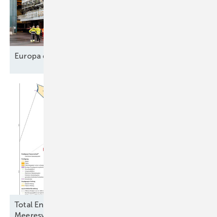
Europa designt
Lieferkette
Total Energies und Jera Nex BP fordern
Meereswindkraftbremse zu ihren
Gunsten