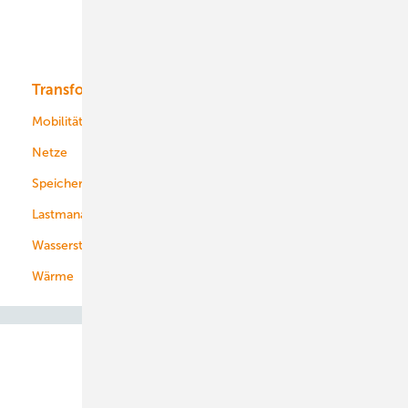
Solar
Bioenergie
Transformation
Energieversorger
Service
Mobilität
Kommunen
Netze
Stadtwerke
Speicher
Energiekonzerne
Lastmanagement
Wasserstoff
Wärme
Abo- & Leserservice