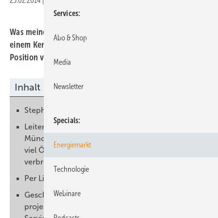
25.02.2014
|
Druckvorschau
Services
Was meinen Sie, liebe Leser, zu diesen Argumente zu
Abo & Shop
einem Kernelement der EEG-Reformpläne? Welche
Position vertreten Sie?
Media
Inhalt
Newsletter
Stephan Eidt,
Specials
Leiter Konzernenergiewirtschaft Stadtwerke
München (SWM). Bis 2025 wollen die SWM so
Energiemarkt
viel Ökostrom selbst erzeugen, wie München
verbraucht.
Technologie
Per Lind,
Webinare
Geschäftsführer der Kieler Firma Getproject. Sie
projektiert Wind- und Bioenergieanlagen, bietet
Podcasts