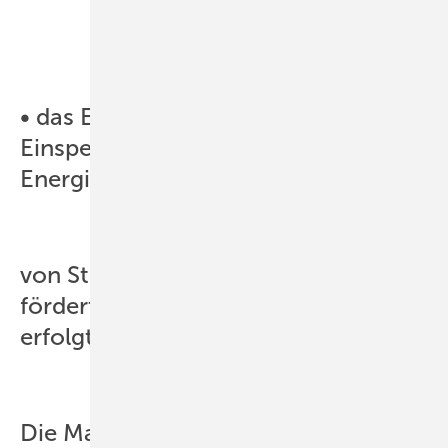
• das EEG über die fixe
Einspeisevergütung erneuerbare
Energien unabhängig
von Strombedarf und Marktpreis
fördert. Entsprechend unkontrolliert
erfolgt ihr Zubau.
Die Marktintegration durch