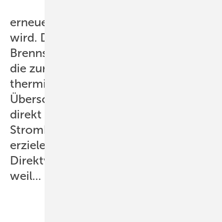
erneuerbaren Energien produziert
wird. Das sind die Strommengen, die
Brennstoff und CO2 einsparen, also
die zur Lastdeckung notwendigen
thermischen Kraftwerke verdrängen.
Überschüssige Mengen werden nicht
direkt vermarktet, da sie an der
Strombörse keinen Preis größer null
erzielen. Zwingende
Direktvermarktung ist nicht sinnvoll,
weil...