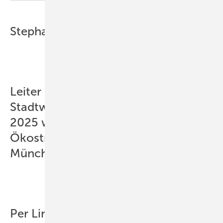
Stephan Eidt,
Leiter Konzernenergiewirtschaft
Stadtwerke München (SWM). Bis
2025 wollen die SWM so viel
Ökostrom selbst erzeugen, wie
München verbraucht.
Per Lind,