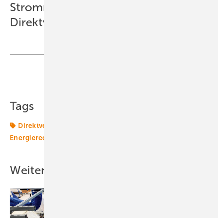
Strommenge von sechs der rund 70
Direktvermarkter gehandelt.
Teilen
Link kopieren
Tags
Direktvermarktung
Energiemarkt
Energiepolitik
Energierecht
Politik
Weitere Inhalte