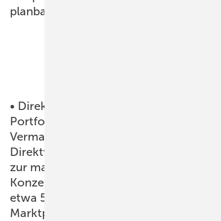
planbar.
• Direktvermarkter mit großen
Portfolien geringere
Vermarktungskosten als kleinere
Direktvermarkter haben. Dies führt
zur marktbeherrschenden
Konzentration. Bereits heute werden
etwa 50 Prozent der im Rahmen der
Marktprämie direktvermarkteten