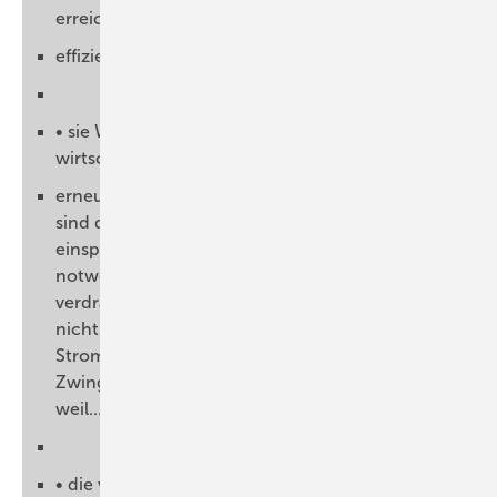
erreicht die zielgenaue und kosten-
effiziente Mengensteuerung.
• sie Wirkung dadurch erzielt, dass nur
wirtschaftlich nutzbarer Strom aus
erneuerbaren Energien produziert wird. Das
sind die Strommengen, die Brennstoff und CO2
einsparen, also die zur Lastdeckung
notwendigen thermischen Kraftwerke
verdrängen. Überschüssige Mengen werden
nicht direkt vermarktet, da sie an der
Strombörse keinen Preis größer null erzielen.
Zwingende Direktvermarktung ist nicht sinnvoll,
weil...
• die verpflichtende Direktvermarktung an den