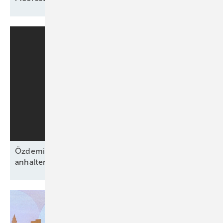
Özdemirs schwarz-grünes Bündnis beschließt
anhaltende Energiewende ohne
Fahrplan