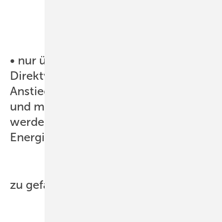
• nur über die Effizienz der
Direktvermarktung der weitere
Anstieg der EEG-Umlage begrenzt
und mittelfristig ihre Höhe gesenkt
werden kann, ohne die
Energiewende
zu gefährden.