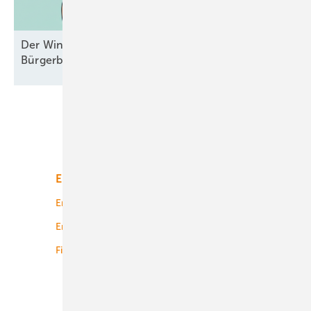
Der Windpark und das liebe Geld –
Bürgerbeteiligungen mal
durchgesehen
Unsere Themen
Energiemarkt
Technologie
Energierecht
Planung
Energiemärkte weltweit
Logistik
Finanzierung
Betrieb
Onshore-Wind
Offshore-Wind