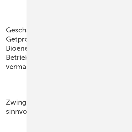
Geschäftsführer der Kieler Firma
Getproject. Sie projektiert Wind- und
Bioenergieanlagen, bietet Service für
Betriebsführung und Direkt-
vermarktung an.
Zwingende Direktvermarktung ist
sinnvoll, weil...