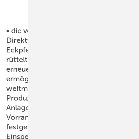
• die verpflichtende
Direktvermarktung an den
Eckpfeilern der Energiewende
rüttelt. Das EEG hat die Entwicklung
erneuerbarer Energien erst
ermöglicht. Deutschland hat eine
weltmarktführende Stellung als
Produzent und Dienstleister von
Anlagen. Der Markt ist durch den
Vorrang der Erneuerbaren und die
festgeschriebene
Einspeisevergütung langfristig