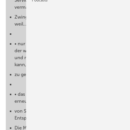
Service für Betriebsführung und Direkt-
vermarktung an.
Zwingende Direktvermarktung ist sinnvoll,
weil...
• nur über die Effizienz der Direktvermarktung
der weitere Anstieg der EEG-Umlage begrenzt
und mittelfristig ihre Höhe gesenkt werden
kann, ohne die Energiewende
zu gefährden.
• das EEG über die fixe Einspeisevergütung
erneuerbare Energien unabhängig
von Strombedarf und Marktpreis fördert.
Entsprechend unkontrolliert erfolgt ihr Zubau.
Die Marktintegration durch Direktvermarktung