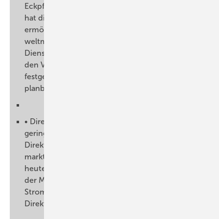
Eckpfeilern der Energiewende rüttelt. Das EEG
hat die Entwicklung erneuerbarer Energien erst
ermöglicht. Deutschland hat eine
weltmarktführende Stellung als Produzent und
Dienstleister von Anlagen. Der Markt ist durch
den Vorrang der Erneuerbaren und die
festgeschriebene Einspeisevergütung langfristig
planbar.
• Direktvermarkter mit großen Portfolien
geringere Vermarktungskosten als kleinere
Direktvermarkter haben. Dies führt zur
marktbeherrschenden Konzentration. Bereits
heute werden etwa 50 Prozent der im Rahmen
der Marktprämie direktvermarkteten
Strommenge von sechs der rund 70
Direktvermarkter gehandelt.