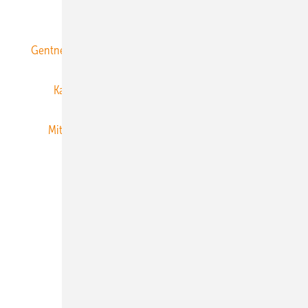
ERNEUERBARE ENERGIEN abonnieren
Gentner Energy Media
Gentner Verlag
Impressum
Karriere bei Gentner
Team
Mediaservice
Mitgliedschaften und Engagement
Newsletter
Privacy Manager
RSS-Feed
Veranstaltungen / Webinare
© 2026 ERNEUERBARE ENERGIEN