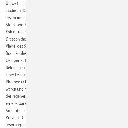
Umweltminister Frank Kupfer (CDU) nach Erscheinen einer aktuellen
Studie zur Klimaveränderung im Freistaat gegenüber der in Chemnitz
erscheinenden Freien Presse. „Wir können nicht gleichzeitig auf
Atom- und Kohleenergie in Deutschland verzichten – auch wenn die
Kohle Treibhausgase produziert.“ Dass die Regierungskoalition in
Dresden das tatsächlich ernst meint, zeigen die Zahlen. Gut drei
Viertel des Stroms in den sächsischen Netzen stammt aus den
Braunkohlekraftwerken in Boxberg und Lippendorf in der Lausitz. Im
Oktober 2012 hat Vattenfall sogar einen neuen Block in Boxberg in
Betrieb genommen – mit der vollen Unterstützung aus Dresden. Mit
einer Leistung von 670 Megawatt war er größer als die gesamte
Photovoltaikleistung, die zu diesem Zeitpunkt in Sachsen installiert
waren und mehr als ein Drittel der im Freistaat installierten Leistung
der regenerativen Kraftwerke. Die Ziele für den Ausbau der
erneuerbaren Energien sind nicht sehr ambitioniert. Derzeit liegt der
Anteil der erneuerbaren Energien am Bruttostromverbrauch bei gut 17
Prozent. Bis 2023 soll dieser Anteil auf 28 Prozent steigen. Das
ursprüngliche Ziel von 33 Prozent bis 2020 wurde damit drastisch