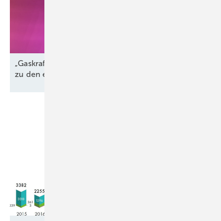
„Gaskraftwerke sind der perfekte Komplementär
zu den erneuerbaren
Energien“