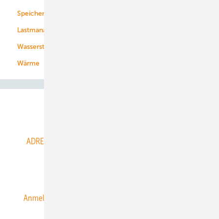
Speicher
Energiekonzerne
Lastmanagement
Wasserstoff
Wärme
Abo- & Leserservice
ADRESSBUCH der WIND- und SOLARENERGIE
AGB
Alle Inhalte chronologisch
Anmelden
Anmeldung & Registrierung
Datenschutz
E-Paper