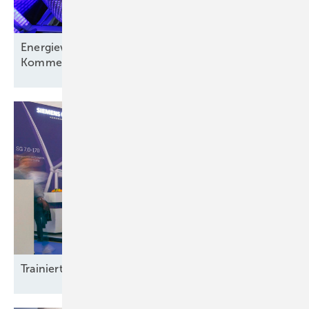
Energiewirtschaft auf der Verliererstraße? – ein
Kommentar
Trainierte
Leistun gsträger