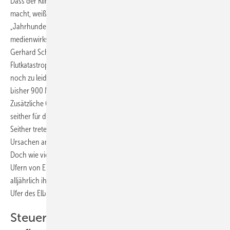
Dass der Klimawandel an den sächsischen Landesgrenzen nicht Halt
macht, weiß man im Freistaat schon lange. Niemand wird das
„Jahrhunderthochwasser“ im Jahr 2002 vergessen. Das
medienwirksame Krisenmanagement hat damals Bundeskanzler
Gerhard Schröder (SPD) den Posten gerettet. Allerdings hat die
Flutkatastrophe viele Schäden verursacht, an denen die Sachsen jetzt
noch zu leiden haben. Allein die Landesregierung in Dresden hat
bisher 900 Millionen Euro in die Schadensbeseitigung investiert.
Zusätzliche 650 Millionen Euro haben die sächsischen Steuerzahler
seither für den Ausbau des Hochwasserschutzes berappen müssen.
Seither treten die Flüsse in Sachsen jährlich über die Ufer. Statt die
Ursachen anzugehen, setzt Dresden vor allem auf Schutzmaßnahmen.
Doch wie viel Schutz ist möglich? Wie hoch müssen die Deiche an den
Ufern von Elbe und Mulde werden, damit die Bewohner nicht
alljährlich ihr Hab und Gut verlieren? Auch in diesem Jahr standen die
Ufer des Elbsandsteingebirges wieder unter Wasser.
Steuerzahler muss für Schäden