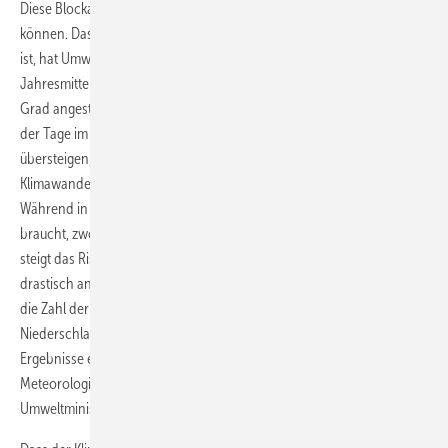
Diese Blockadepolitik wird sich Dresden nicht mehr lange leisten
können. Dass auch in Sachsen mit dem Klima nicht alles in Ordnung
ist, hat Umweltminister Kupfer jetzt schwarz auf weiß. Die
Jahresmitteltemperatur ist in den vergangenen 30 Jahren um 0,6
Grad angestiegen. Das hat dazu geführt, dass im Freistaat die Anzahl
der Tage im Jahr, an denen die Temperaturen 25 Grad Celsius
übersteigen, um 17 Prozent zugenommen haben. Gleichzeitig hat der
Klimawandel vor allem Auswirkungen auf die Wetterkapriolen.
Während in den Monaten, in denen die Landwirtschaft den Regen
braucht, zwölf Prozent weniger Regen auf Sachsen niedergehen,
steigt das Risiko von Starkregen in den Monaten Juli bis September
drastisch an. In diesen Monaten ist in den vergangenen 30 Jahren
die Zahl der Gewitter um 18 Prozent angestiegen. Die
Niederschlagsmenge stieg dabei um zwölf Prozent. Das sind die
Ergebnisse einer Klimastudie, die das Institut für Hydrologie und
Meteorologie der TU Dresden im Auftrag des sächsischen
Umweltministeriums erstellt hat.