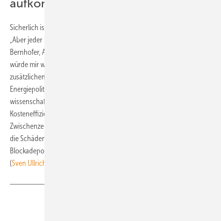
aufkommen
Sicherlich ist Sachsen nicht allein für den Klimawandel verantwortlich.
„Aber jeder muss vor seiner eigenen Haustür kehren“, betont Christian
Bernhofer, Autor der Klimastudie, gegenüber der Freien Presse. „Ich
würde mir wünschen, dass es in Sachsens Energiemix keine
zusätzlichen Treibhausgasverursacher mehr gibt.“ Die Änderung der
Energiepolitik ist in Dresden auch nach den neuesten
wissenschaftlichen Erkenntnissen kein Thema. Dort fordert man mehr
Kosteneffizienz beim Ausbau der erneuerbaren Energien. In der
Zwischenzeit muss der sächsische Steuerzahler aber immer wieder für
die Schäden des Klimawandels aufkommen. Die Kosten dieser
Blockadepolitik hat in Dresden aber noch niemand ausgerechnet.
(
Sven Ullrich
)
Teilen
Link kopieren