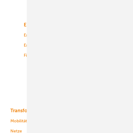
Unsere Themen
Energiemarkt
Technologie
Energierecht
Planung
Energiemärkte weltweit
Logistik
Finanzierung
Betrieb
Onshore-Wind
Offshore-Wind
Solar
Bioenergie
Transformation
Energieversorger
Service
Mobilität
Kommunen
Netze
Stadtwerke