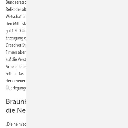
Bundesratsdebatte um die EEG-Novelle. Er ist nicht nur das letzte
Relikt der alte FDP des Philipp Rösler, sondern auch Sachsens
Wirtschaftsministers. Morlok und seine Partei umwerben vor allem
den Mittelstand. Die Agentur für Erneuerbare Energien hat insgesamt
gut 1.700 Unternehmen gezählt, die in Sachsen Anlagen zur
Erzeugung erneuerbarer Energien herstellen und installieren. Die
Dresdner Staatsregierung lässt diese zumeist mittelständischen
Firmen aber allein. Denn auch der Koalitionspartner CDU setzt weiter
auf die Verstromung der Braunkohle und will damit die etwa 3.000
Arbeitsplätze in den Braunkohletagebauen und den Kraftwerken
retten. Dass sie damit die nahezu 19.000 Arbeitsplätze in der Branche
der erneuerbaren Energien gefährdet, davon ist in den strategischen
Überlegungen der Staatsregierung keine Rede.
Braunkohlestrom verstopft weiter
die Netze
„Die heimische Braunkohle ist als Energieform notwendig“, sagt