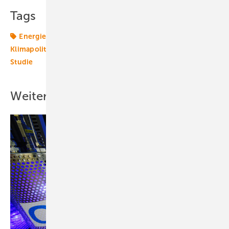
Tags
Energiemarkt
Energierecht
Energiewende
Klimapolitik
Klimawandel
Politik
Sachsen
Studie
Weitere Inhalte