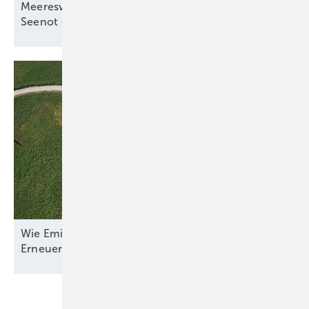
Meereswindkraftzubau blieb mit 9,3 Gigawatt in
Seenot –
letztmalig
Wie Emilia-Romagna und RWE in Italien nun den
Erneuerbaren-Ausbau
anpacken