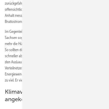
zurückgefahren. Außerdem will sich Sachsen in Sachen Energiewende
offensichtlich nicht mit den Nachbarn in Brandenburg und Sachsen-
Anhalt messen, wo der Anteil der erneuerbaren Energien am
Bruttostromverbrauch längst über 50 Prozent liegt.
Im Gegenteil: Während der Debatte um die EEG-Reform brachte
Sachsen sogar einen Entschließungsantrag in den Bundesrat ein, um
mehr die Hürden für die Erzeugung regenerativen Stroms aufzubauen.
So sollten die Ausschreibungen für Photovoltaikfreiflächenanlagen
schneller als geplant eingeführt werden. Gleichzeitig wollte Dresden
den Ausbau der erneuerbaren Energien an den Ausbau des
Verteilnetzes koppeln. Damit hätten die Netzbetreiber das Tempo der
Energiewende bremsen können. Der Vorstoß war für den Bundesrat
zu viel. Er viel in der Abstimmung durch.
Klimawandel ist in Sachsen
angekommen