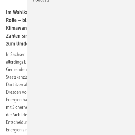
Im Wahlkampf in Sachsen spielt die Energiewende keine
Rolle – bisher. Denn jetzt hat die TU Dresden den
Klimawandel im Freistaat unter die Lupe genommen. Die
Zahlen sind alarmierend. In Dresden führt das aber nicht
zum Umdenken in Sachen Energiepolitik.
In Sachsen läuft der Wahlkampf auf Hochtouren. Die Energiewende ist
allerdings bisher kein Thema auf den Plakaten, die in den Städten und
Gemeinden des Freistaates hängen. Bisher. Denn jetzt hat die
Staatskanzlei in Dresden eine eigene Klimastudie auf dem Tisch liegen.
Dort itzen aber nicht die Verfechter der Energiewende. So fordert
Dresden von der Bundesregierung, gegenüber den erneuerbaren
Energien härtere Bandagen anzulegen. „Das vorliegende Gesetz ist
mit Sicherheit nicht grundlegend. Es ist auch keine Reform. Es ist aus
der Sicht des Freistaates Sachsen eher Stückwerk. Grundlegende
Entscheidungen im Bereich der Förderung der erneuerbaren
Energien sind aufgeschoben worden“, sagte Sven Morlok in der