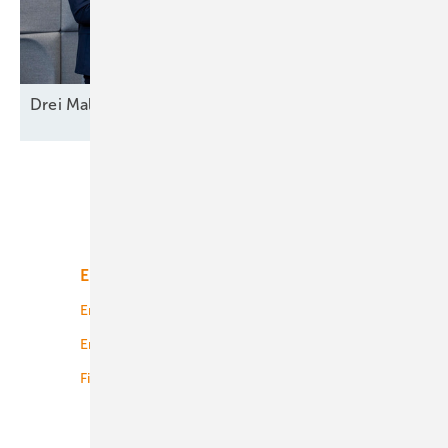
Drei Mal Modell
Europa
Unsere Themen
Energiemarkt
Technologie
Energierecht
Planung
Energiemärkte weltweit
Logistik
Finanzierung
Betrieb
Onshore-Wind
Offshore-Wind