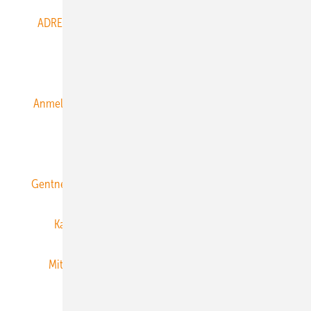
ADRESSBUCH der WIND- und SOLARENERGIE
AGB
Alle Inhalte chronologisch
Anmelden
Anmeldung & Registrierung
Datenschutz
E-Paper
ERNEUERBARE ENERGIEN abonnieren
Gentner Energy Media
Gentner Verlag
Impressum
Karriere bei Gentner
Team
Mediaservice
Mitgliedschaften und Engagement
Newsletter
Privacy Manager
RSS-Feed