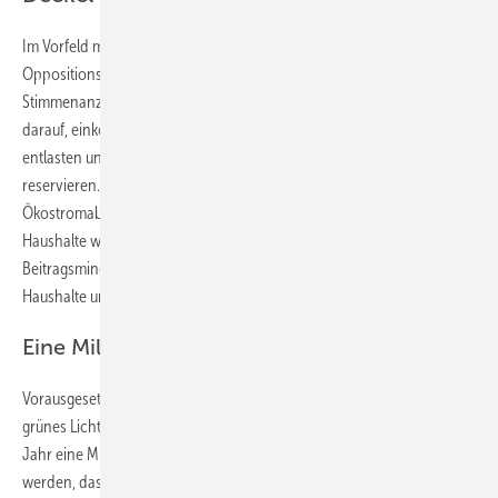
Im Vorfeld musste die Regierungskoalition noch mit den beiden
Oppositionsparteien SPÖ und NEOS verhandeln, um die notwendigen
Stimmenanzahl zu erreichen. Das ist gelungen. So legte die SPÖ Wert
darauf, einkommensschwache Haushalte bei der Ökostromabgabe zu
entlasten und zusätzliche Fördermittel für die Fernwärme zu
reservieren. So sind künftig mehr Haushalte als bisher von der
Ökostromabgabe befreit. Für weitere einkommensschwache
Haushalte wird die Abgabe auf 75 Euro pro Jahr gedeckelt. Diese
Beitragsminderung wird auf die anderen besser verdienenden
Haushalte umgelegt.
Eine Milliarde Euro Förderung pro Jahr
Vorausgesetzt, der Bundesrat und die EU-Kommission gegen ebenfalls
grünes Licht, stehen für den Ausbau der erneuerbaren Energien pro
Jahr eine Milliarde Euro bereit. Damit soll der Zubau so beschleunigt
werden, dass sich Österreich ab dem Jahr 2030 komplett mit