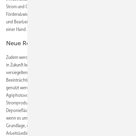
Strom und Gas sowie die Einrichtung einer EAG-
Förderabwicklungsstelle. Damit wird auch die gesamte Antragstellung
und Bearbeitung der Förderanträge einfacher. Denn dann liegt alles in
einer Hand.
Neue Regelungen für Solarparks
Zudem werden auch die Fördervoraussetzungen verändert. So gibt es
in Zukunft keine Förderung mehr für Photovoltaikanlagen auf nicht
versiegelten Flächen, wenn diese Fläche mit nur einer geringen
Beeinträchtigung durch die Solaranlage weiter landwirtschaftlich
genutzt werden kann. Neben dieser Bevorzugung der
Agriphotovoltaik, die auf die parallele Nahrungsmittel- und
Stromproduktion auf der gleichen Fläche abzielt, werden auch
Deponieflächen und ehemalige Bergbaugebiete vorrangig gefördert,
wenn es um Solarparks geht. Zudem schafft die Regierung die
Grundlage, die Förderung an ökosoziale Kriterien wie faire
Arbeitsbedingungen oder regionale und europäische Wertschöpfung