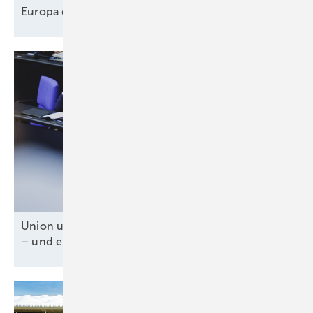
Europa designt
Lieferkette
Union und SPD für Tankzuschuss und Steuererlass
– und ein fossiles
Weiter-so!