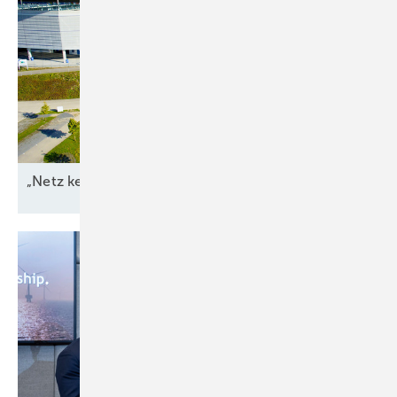
„Netz kein Engpass
mehr“