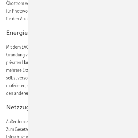
Ökostrom versorgen kann. Diese Fördermittel stehen aber nicht nur
für Photovoltaik- und Windkraftanlagen zur Verfügung, sondern auch
für den Ausbau der Speicherkapazitäten in der Alpenrepublik.
Energiegemeinschaften werden möglich
Mit dem EAG schafft das Parlament auch die Voraussetzungen für die
Gründung von Energiegemeinschaften. Das sind Gemeinschaften aus
privaten Haushalten und kleine Betrieben, die zusammen eine oder
mehrere Erzeugungsanlagen betreiben und sich damit vorrangig
selbst versorgen. Damit will die Bundesregierung diese Akteure
motivieren, selbst Ökostrom aus eigenen Anlagen zu erzeugen und
den anderen Teilnehmern der Gemeinschaft zur Verfügung zu stellen.
Netzzugang erleichtert
Außerdem erleichtert das EAG den Netzzugang für Ökostromanlagen.
Zum Gesetzespaket gehört aber auch die Erstellung eines
Infrastrukturplanes, die Überarbeitung der Herkunftsnachweise für