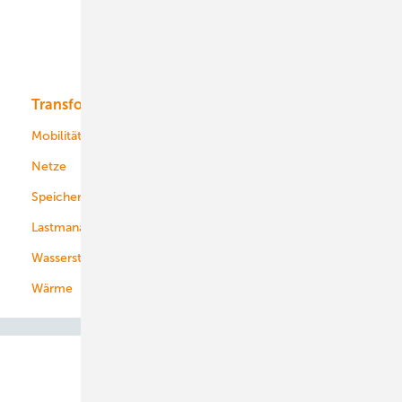
Solar
Bioenergie
Transformation
Energieversorger
Service
Mobilität
Kommunen
Netze
Stadtwerke
Speicher
Energiekonzerne
Lastmanagement
Wasserstoff
Wärme
Abo- & Leserservice