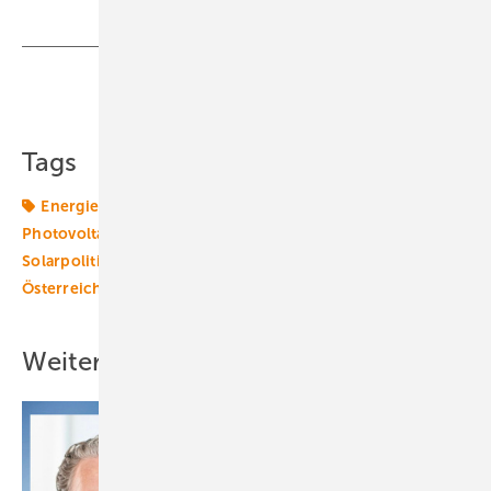
Teilen
Link kopieren
Tags
Energiemarkt
Energierecht
Gesetz
Gesetze
Photovoltaik
Photovoltaikmarkt
Politik
Solarpolitik
Windmarkt
Windpolitik
Windrecht
Österreich
Weitere Inhalte