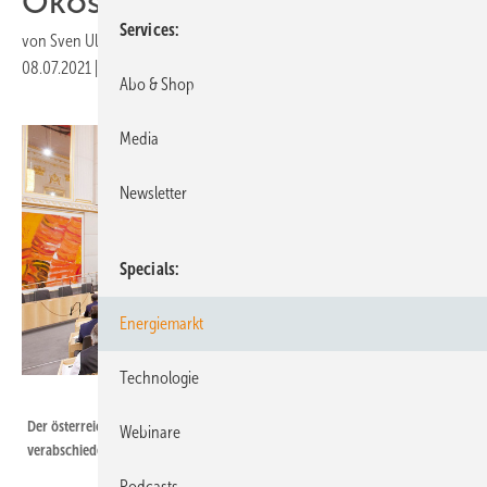
Ökostromnovelle
Services
von
Sven Ullrich
08.07.2021
|
Druckvorschau
Abo & Shop
Media
Newsletter
Specials
Energiemarkt
Technologie
Parlamentsdirektion/Thomas Topf
Der österreichische Nationalrat hat in seiner 115. Sitzung das EAG endlich
Webinare
verabschiedet.
Podcasts