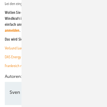
bei den eingesetzten Komponenten zu knüpfen. (su)
Wollen Sie die Möglichkeiten für die Photovoltaik und die
Windkraft in Österreich im Blick behalten? Dann abonnieren Sie
einfach unseren kostenlosen Newlsletter!
Hier können Sie sich
anmelden
.
Das wird Sie auch interessieren:
Verbund baut Großspeicher zur Netzstützung neben Wasserkraftwerk
DAS Energy befestigt Solarmodule an Windkraftanlage
Frankreich macht Vollbremsung bei der Photovoltaik
Autoren:
Sven Ullrich