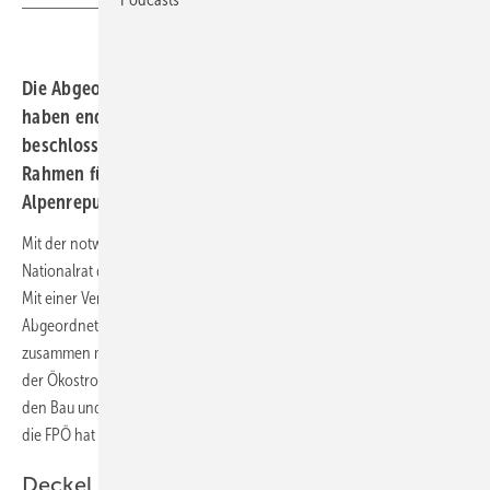
Die Abgeordneten des österreichischen Nationalrats
haben endlich das Erneuerbaren-Ausbau-Gesetz
beschlossen. Es stellt die Förderung und den rechtlichen
Rahmen für die Photovoltaik und Windkraft in der
Alpenrepublik auf neue Beine.
Mit der notwendigen Zweidrittelmehrheit hat der österreichische
Nationalrat das Erneuerbaren-Ausbau-Gesetz (EAG) verabschiedet.
Mit einer Verspätung von einem halben Jahr haben die
Abgeordneten der Regierungskoalition aus ÖVP und Grünen
zusammen mit der Fraktion der SPÖ und den NEOS die Neuregelung
der Ökostromförderung und der rechtlichen Rahmenbedingungen für
den Bau und Betrieb unter anderem von Solaranlagen gebilligt. Nur
die FPÖ hat gegen das Gesetz gestimmt.
Deckel bei Ökostromabgabe eingezogen