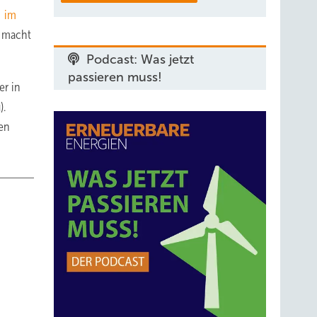
im
n macht
Podcast: Was jetzt
passieren muss!
er in
).
gen