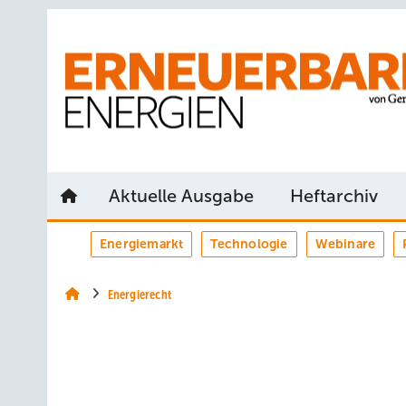
Springe
Springe
Springe
auf
auf
auf
Hauptinhalt
Hauptmenü
SiteSearch
Aktuelle Ausgabe
Heftarchiv
Energiemarkt
Technologie
Webinare
Energierecht