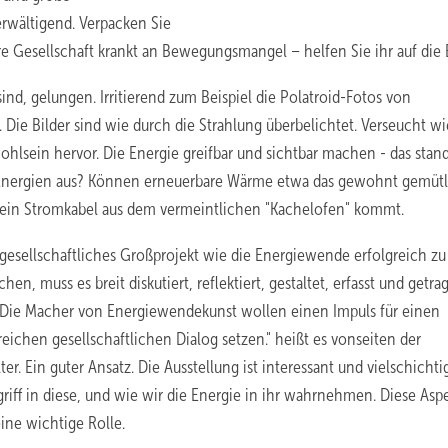
erwältigend. Verpacken Sie
 Gesellschaft krankt an Bewegungsmangel – helfen Sie ihr auf die 
sind, gelungen. Irritierend zum Beispiel die Polatroid-Fotos von
ie Bilder sind wie durch die Strahlung überbelichtet. Verseucht wi
hlsein hervor. Die Energie greifbar und sichtbar machen - das stand
e Energien aus? Können erneuerbare Wärme etwa das gewohnt gemüt
 ein Stromkabel aus dem vermeintlichen "Kachelofen" kommt.
gesellschaftliches Großprojekt wie die Energiewende erfolgreich zu
chen, muss es breit diskutiert, reflektiert, gestaltet, erfasst und getra
Die Macher von Energiewendekunst wollen einen Impuls für einen
reichen gesellschaftlichen Dialog setzen." heißt es vonseiten der
ter. Ein guter Ansatz. Die Ausstellung ist interessant und vielschichti
ngriff in diese, und wie wir die Energie in ihr wahrnehmen. Diese Asp
eine wichtige Rolle.