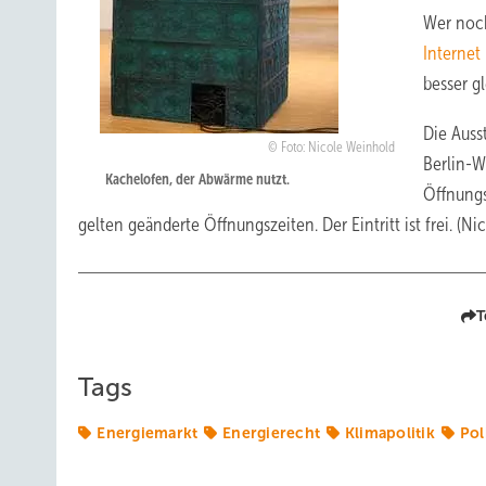
Wer noch
Internet
besser g
Die Auss
Foto: Nicole Weinhold
Berlin-W
Kachelofen, der Abwärme nutzt.
Öffnungs
gelten geänderte Öffnungszeiten. Der Eintritt ist frei. (N
T
Tags
Energiemarkt
Energierecht
Klimapolitik
Pol