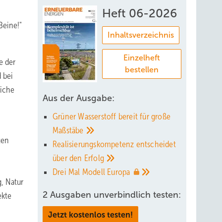
Heft 06-2026
Beine!"
Inhaltsverzeichnis
Einzelheft
e der
bestellen
 bei
liche
Aus der Ausgabe:
Grüner Wasserstoff bereit für große
Maßstäbe
gen
Realisierungskompetenz entscheidet
über den
Erfolg
Drei Mal Modell
Europa
g, Natur
2 Ausgaben unverbindlich testen:
ekte
Jetzt kostenlos testen!