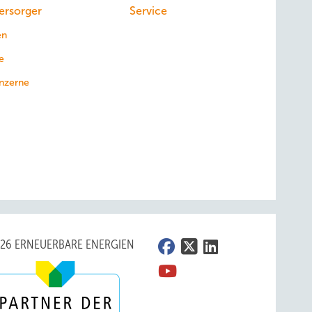
ersorger
Service
en
e
nzerne
026 ERNEUERBARE ENERGIEN