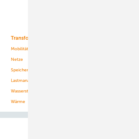
Offshore-Wind
Solar
Bioenergie
Transformation
Energieversorger
Service
Mobilität
Kommunen
Netze
Stadtwerke
Speicher
Energiekonzerne
Lastmanagement
Wasserstoff
Wärme
Abo- & Leserservice