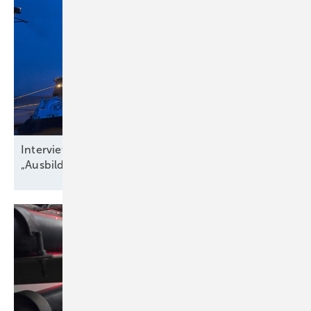
Interview zu Jobs in der Windbranche:
„Ausbildungsquote niedriger als
Krankenstand“