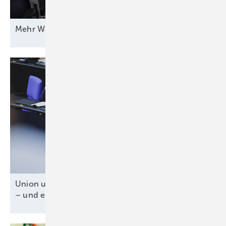
Mehr Wert für
Windstrom
Union und SPD für Tankzuschuss und Steuererlass
– und ein fossiles
Weiter-so!