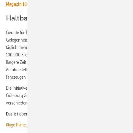
Magazin für erneuerbare Energien in Deutschland!
Haltbarkeitstests für Elektrovolvos
Gerade für Taxis ist es wichtig, dass sie bei jeder sich bietenden
Gelegenheit geladen werden. Denn die Fahrzeuge sind in der Regel
täglich mehr als 12 Stunden unterwegs und fahren im Schnitt mehr als
100.000 Kilometer pro Jahr. Da bleibt keine Zeit, zwischendurch
längere Zeit an der Ladesäule zu stehen. Zusätzlich ist es für den
Autohersteller Volvo ein erster Haltbarkeitstest von vollelektrischen
Fahrzeugen in einem kommerziellen Nutzungsszenario.
Die Initiative für kabelloses Laden ist Teil des strategischen Projekts
Göteborg Green City Zone. Dies ist der erste in einer Reihe von
verschiedenen Tests, die der Stadt helfen werden, grüner zu werden.
Das ist ebenfalls interessant für Sie:
Kluge Pläne, und wie sie schnell umgesetzt werden