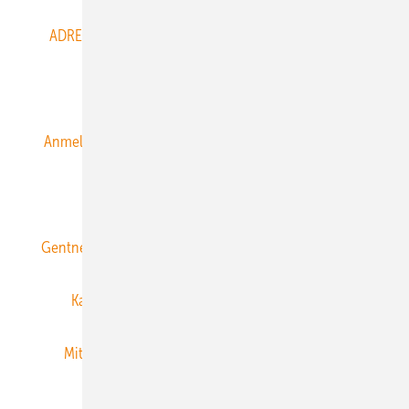
ADRESSBUCH der WIND- und SOLARENERGIE
AGB
Alle Inhalte chronologisch
Anmelden
Anmeldung & Registrierung
Datenschutz
E-Paper
ERNEUERBARE ENERGIEN abonnieren
Gentner Energy Media
Gentner Verlag
Impressum
Karriere bei Gentner
Team
Mediaservice
Mitgliedschaften und Engagement
Newsletter
Privacy Manager
RSS-Feed