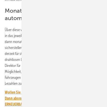
Monatliche Abrechnung
automatisch erstellen
Über diese weiß das Energieunternehmen dann genau, wie viel Strom
in das jeweilige Fahrzeug geladen wurde. Daraus erstellt Vattenfall
dann monatliche Rechnungen. „Vattenfall wird im Testzeitraum
sicherstellen, dass die automatische Zahlungslösung Incharge, die
derzeit für stationäre Ladelösungen verwendet wird, im Rahmen des
drahtlosen Ladens reibungslos funktioniert”, sagt Susanna Hurtig,
Direktor für Elektromobilität Nordic bei Vattenfall. „Dies bietet die
Möglichkeit, unsere Lösung für zukünftige Alternativen zum Laden von
Fahrzeugen und den Bezahlvorgang zu entwickeln. Virtuell laden und
bezahlen zu können, ist ein wichtiger Schritt”, betont sie.
Wollen Sie über die Energiewende auf dem Laufenden bleiben?
Dann abonnieren Sie einfach den kostenlosen Newsletter von
ERNEUERBARE ENERGIEN – dem größten verbandsunabhängigen