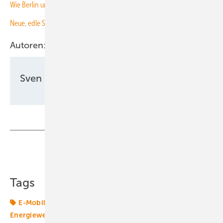
Wie Berlin und Brandenburg klimaneutral werden
Neue, edle Solar Carport Ladestation
Autoren:
Sven Ullrich
Teilen
Link kopieren
Tags
E-Mobilität
Energiemarkt
Energierecht
Energiewende
Laden
Vattenfall