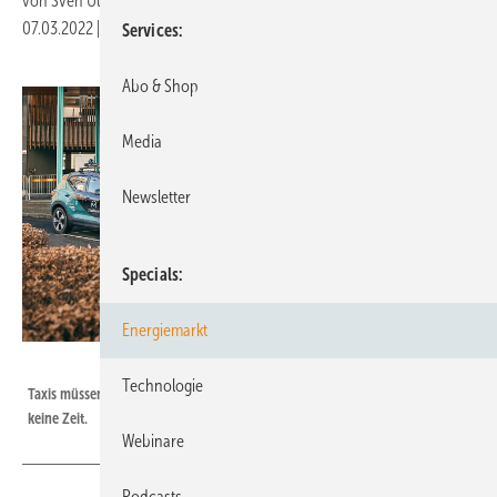
von
Sven Ullrich
07.03.2022
|
Druckvorschau
Services
Abo & Shop
Media
Newsletter
Specials
Energiemarkt
Vattenfall
Technologie
Taxis müssen jederzeiti einsatzbereit sein. Für lange Ladestopps belibt da
keine Zeit.
Webinare
Podcasts