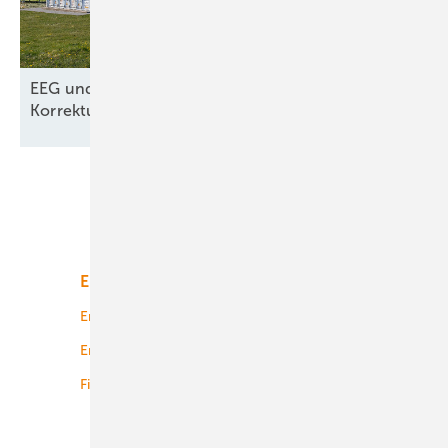
EEG und Netzpaket – nur kosmetische
Korrekturen aus dem
Wirtschafsministerium
Unsere Themen
Energiemarkt
Technologie
Energierecht
Planung
Energiemärkte weltweit
Logistik
Finanzierung
Betrieb
Onshore-Wind