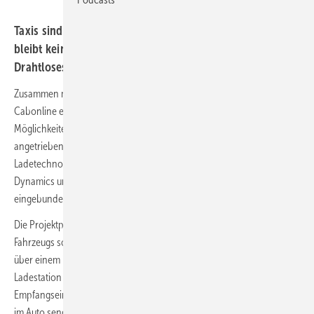
Taxis sind täglich mehr als zwölf Stunden unterwegs. Da
bleibt keine Zeit für lange Stopps an Ladesäulen.
Drahtloses Laden bietet sich als Lösung an.
Zusammen mit dem Autohersteller Volvo und dem Taxiunternehmen
Cabonline entwickelt und testet Vattenfall in Göteborg die
Möglichkeiten des induktiven Ladens für batterieelektrisch
angetriebene Taxis. In das Projekt zur Entwicklung der drahtlosen
Ladetechnologie sind auch der Hardwareanbieter Momentum
Dynamics und der kommunale Energieversorger Göteborg Energi
eingebunden.
Die Projektpartner verfolgen dabei den Ansatz, dass das Laden des
Fahrzeugs sofort und automatisch startet, wenn ein kompatibles Taxi
über einem in die Straße eingelassenen Ladepad einparkt. Die
Ladestation sendet Energie durch das Ladepad, die von einer
Empfangseinheit im Auto aufgenommen wird. Eine Fahrzeugkennung
im Auto sendet eine Autorisierung an Vattenfall.