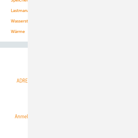
Speicher
Energiekonzerne
Lastmanagement
Wasserstoff
Wärme
Abo- & Leserservice
ADRESSBUCH der WIND- und SOLARENERGIE
AGB
Alle Inhalte chronologisch
Anmelden
Anmeldung & Registrierung
Datenschutz
E-Paper
ERNEUERBARE ENERGIEN abonnieren