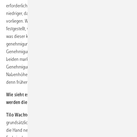
erforderlich ist. Bei Repowering-Vorhaben ist die Wahrscheinlichkeit
niedriger, dass das nötig ist, da die Ertragsdaten der alten Anlagen
vorliegen. Was die Kosten- und Ertragsseite betrifft, wird noch
festgestellt, welche Bedingungen für den Netzanschluss bestehen und
was dieser kostet. Außerdem wird überprüft, wie es grundsätzlich
genehmigungsrechtlich unter dem Gesichtspunkt einer BImSchG-
Genehmigung aussieht. Naturschutz und Flugsicherung sind da die
beiden markanten Themen. Die Anlagenhöhe wirkt sich auf die
Genehmigung bezüglich der Flugsicherung aus. Heute liegt die
Nabenhöhe oft über 140 Metern, was zu Problemen führen kann,
denn früher waren es vielleicht 60 Meter.
Wie sieht es mit den Genehmigungsunterlagen aus? Wann
werden die erstellt?
Tilo Wachter:
Mit einer Machbarkeitsprüfung bekommt man ein
grundsätzliches Gefühl: Soll ich tiefer einsteigen und ernsthaft Geld in
die Hand nehmen? Dann gehen Sie in die Entwurfsplanung, was am