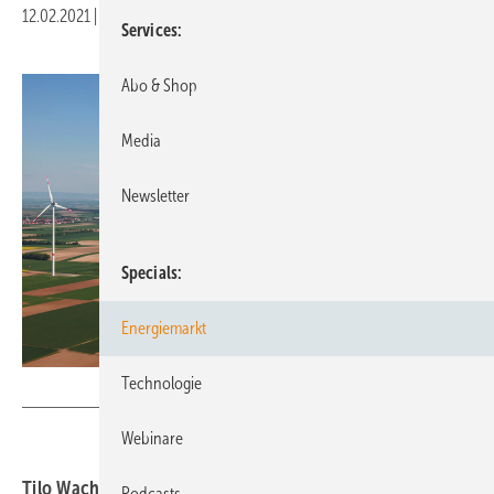
12.02.2021
|
Druckvorschau
Services
Abo & Shop
Media
Newsletter
Specials
Energiemarkt
Technologie
juwi
Webinare
Tilo Wachter, Geschäftsführer der Renerco Plan Consult
Podcasts