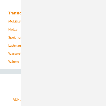
Bioenergie
Transformation
Energieversorger
Service
Mobilität
Kommunen
Netze
Stadtwerke
Speicher
Energiekonzerne
Lastmanagement
Wasserstoff
Wärme
Abo- & Leserservice
ADRESSBUCH der WIND- und SOLARENERGIE
AGB