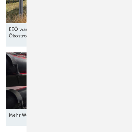
EEÖ warnt vor teuren Strompreisen ohne
Ökostromausbau in
Österreich
Mehr Wert für
Windstrom