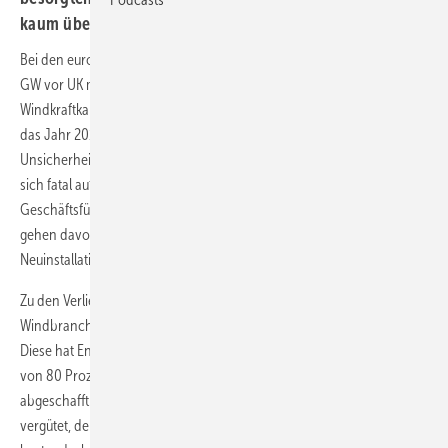
kaum überhören.
Bei den europäischen
Installationszahlen
lag Deutschland mit 2,4
GW vor UK mit 1,9 GW und Italy mit 1,3 GW. Die gesamte
Windkraftkapazität liegt damit bei 105,6 GW in Europa. “Die Zahlen für
das Jahr 2012 gehen auf Aufträge zurück, die vor der Welle politischer
Unsicherheit erteilt wurden, die ab 2011 über Europa schwappte und
sich fatal auf den Windenergiesektor auswirkte”, so Christian Kjaer,
Geschäftsführer des Europäischen Windenergieverbandes. “Wir
gehen davon aus, dass sich diese Instabilität weitaus deutlicher in den
Neuinstallationsraten der Jahre 2013 und 2014 zeigen wird.”
Zu den Verlierern im Markt gehört unter anderem die spanische
Windbranche, die derzeit eine Klage gegen ihre Regierung anstrebt.
Diese hat Ende vergangener Woche in einem Hau-Ruck-Verfahren das
von 80 Prozent des Marktes genutzte Bonus-Modell rückwirkend
abgeschafft. Alle Anlagen werden künftig nur noch per Einspeisetarif
vergütet, der als alternatives Tarifmodell bereits in der Vergangenheit