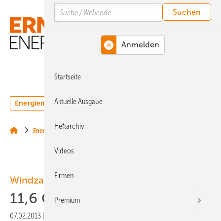
Springe
Springe
Springe
Search
auf
auf
auf
Hauptinhalt
Hauptmenü
SiteSearch
MENÜ
Startseite
Aktuelle Ausgabe
Energiemarkt
Technologie
Webinare
Podcasts
Heftarchiv
Energierecht
Videos
Firmen
Windzahlen 2012
11,6 Gigawatt für Europa
Premium
07.02.2013
|
Druckvorschau