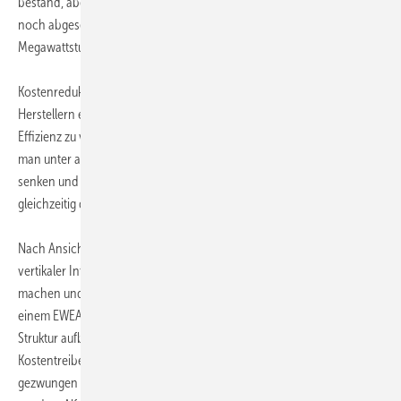
bestand, aber weniger attraktiv war. Nun ist der Tarif zusätzlich auch
noch abgesenkt worden von 83,7 auf 81,24 Euro pro
Megawattstunde.
Kostenreduktion ist angesichts der Krise nach wie vor bei den
Herstellern ein wichtiges Thema. "Wir versuchen jährlich unsere
Effizienz zu verbessern", so Alstom-Chef Alfonso Faubel. Dafür müsse
man unter anderem die Turbine günstiger bauen, die Servicekosten
senken und einen größeren Rotordurchmesser anbieten, damit
gleichzeitig die Erträge steigen.
Nach Ansicht von Nordex-CCO Lars Bono Krogsgaard sind die Zeiten
vertikaler Integartion beendet. "Wir müssen mehr mit Zulieferern
machen und unsere Ressourcen flexibel gestalten", erklärte er auf
einem EWEA-CEO-Panel. Auf diese Weise lasse sich eine schlankere
Struktur aufbauen. Lokale Wertschöpfung sei dagegen ein
Kostentreiber, so Krogsgaard. Durch die Vorgabe sei man nicht selten
gezwungen auf teurere Produkte zuzugreifen, die vor Ort angeboten