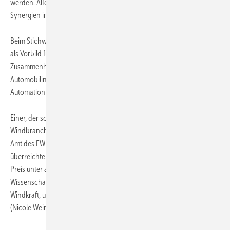
werden. Alfonso Faubel merkte an, sein Unternehmen nutze viele
Synergien im Öl- und Gas-Bereich.
Beim Stichwort Synergien kam das Thema auf die Automobilindustrie
als Vorbild für die Windkraft. Stephan Ritter von GE stellte in diesem
Zusammenhang heraus, dass seit sieben oder acht Jahren bereits die
Automobilindustrie als Vorbild für die Windbranche beim Thema
Automation fungiert.
Einer, der schon zahlreiche Krisen und Höhenflüge in der
Windbranche mitgemacht hat, ist Arthouros Zervos, der seit 2001 das
Amt des EWEA-Präsidenten ausfüllt. Vizepräsident Klaus Rave
überreichte ihm im Rahmen der EWEA-Konferenz den Poul La Cour
Preis unter anderem für sein Engagement als Dozent und
Wissenschaftler in der Windkraft. Zervos unterrichtet bereits seit 1982
Windkraft, unter anderem an der Technischen Universität in Athen.
(Nicole Weinhold)