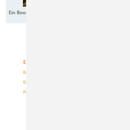
Ein Booster für
Akzeptanz
Unsere Themen
Energiemarkt
Technologie
Energierecht
Planung
Energiemärkte weltweit
Logistik
Finanzierung
Betrieb
Onshore-Wind
Offshore-Wind
Solar