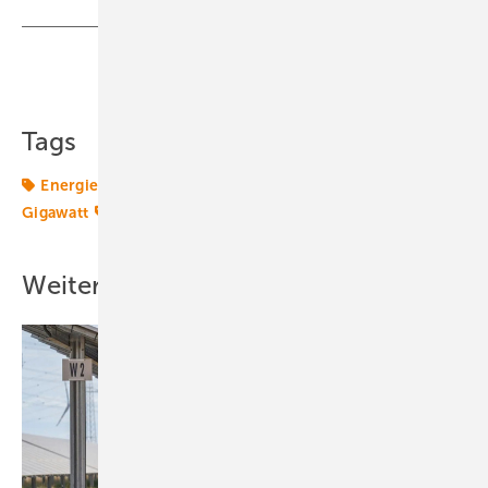
Teilen
Link kopieren
Tags
Energiemarkt
Energierecht
Europa
Gesetze
Gigawatt
Politik
Weitere Inhalte