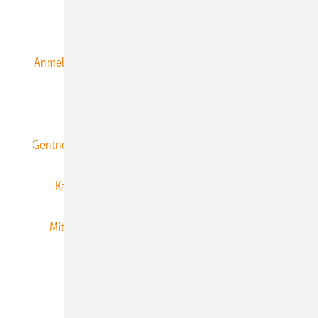
Alle Inhalte chronologisch
Anmelden
Anmeldung & Registrierung
Datenschutz
E-Paper
ERNEUERBARE ENERGIEN abonnieren
Gentner Energy Media
Gentner Verlag
Impressum
Karriere bei Gentner
Team
Mediaservice
Mitgliedschaften und Engagement
Newsletter
Privacy Manager
RSS-Feed
Veranstaltungen / Webinare