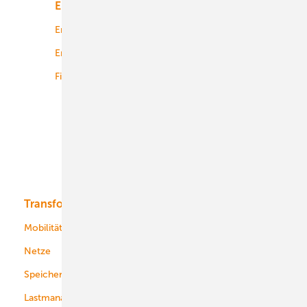
Energiemarkt
Technologie
Energierecht
Planung
Energiemärkte weltweit
Logistik
Finanzierung
Betrieb
Onshore-Wind
Offshore-Wind
Solar
Bioenergie
Transformation
Energieversorger
Service
Mobilität
Kommunen
Netze
Stadtwerke
Speicher
Energiekonzerne
Lastmanagement