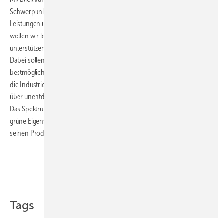
Schwerpunktthemen: das Plus an Service in den bestehenden
Leistungen und die Erweiterung des Angebots für die Kunden. „Hier
wollen wir künftig energieintensive Unternehmen zielgerichtet dabei
unterstützen, die Herausforderungen der Energiewende zu meistern.
Dabei sollen sie Klimaverträglichkeit und Wirtschaftlichkeit
bestmöglich miteinander vereinbaren können“, so Altmann. „Gerade
die Industrie, aber auch Landwirtschaftsbetriebe, verfügen häufig
über unentdeckte Flexibilitäten bei Stromerzeugung und -verbrauch.
Das Spektrum reicht von Energie- und Flexibilitätsmanagement über
grüne Eigenversorgung bis hin zur Teilnahme am Strommarkt mit all
seinen Produkten, bei denen wir mit Rat und Tat zur Seite stehen.“(nw)
Teilen
Link kopieren
Tags