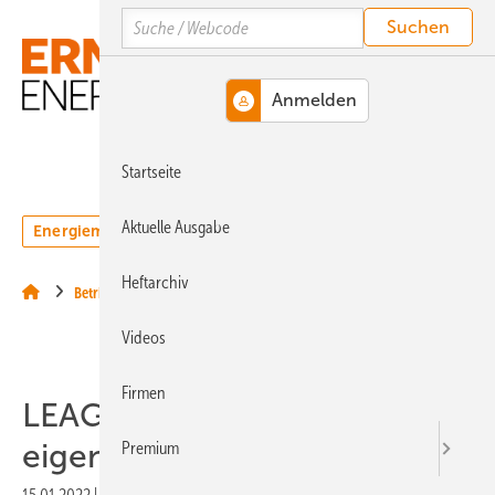
Springe
Springe
Springe
Search
auf
auf
auf
Hauptinhalt
Hauptmenü
SiteSearch
MENÜ
Startseite
Aktuelle Ausgabe
Energiemarkt
Technologie
Webinare
Podcasts
Heftarchiv
Betrieb
Videos
Firmen
LEAG Energy Cubes jetzt
eigenständig
Premium