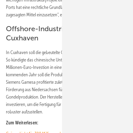
Ports hat eine rechtliche Grundlage, um die vom Bund und dem Land
zugesagten Mittel einzusetzen“, erklärte er.
Offshore-Industrie wächst in
Cuxhaven
In Cuxhaven soll die gebeutelte Offshore-Industrie wieder wachsen.
So kündigte das chinesische Unternehmen Titan Wind eine 300-
Millionen-Euro-Investion in eine Monopile-Produktion an. Bereits im
kommenden Jahr soll die Produktion starten. Anlagenhersteller
Siemens Gamesa profitierte zuletzt von einer 27-Millionen-Euro-
Förderung aus Niedersachsen für die Erweiterung der dortigen
Gondelproduktion. Der Hersteller will insgesamt 135 Millionen Euro
investieren, um die Fertigung für die 14-MW-Gondeln auszurüsten und
robuster aufzustellen.
Zum Weiterlesen: