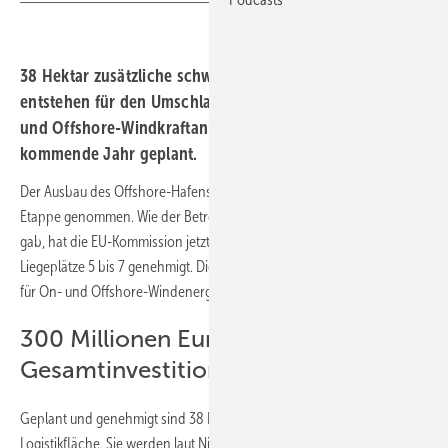
38 Hektar zusätzliche schwerlastfähige Logistikfläche
entstehen für den Umschlag und die Lagerung von On-
und Offshore-Windkraftanlagen. Der Baustart ist für das
kommende Jahr geplant.
Der Ausbau des Offshore-Hafens in Cuxhaven hat eine wichtige
Etappe genommen. Wie der Betreiber Niedersachsen Ports bekannt
gab, hat die EU-Kommission jetzt die öffentliche Teilfinanzierung der
Liegeplätze 5 bis 7 genehmigt. Die Hafenerweiterung soll mehr Platz
für On- und Offshore-Windenergie schaffen.
300 Millionen Euro
Gesamtinvestition
Geplant und genehmigt sind 38 Hektar zusätzliche schwerlastfähige
Logistikfläche. Sie werden laut Niedersachsen Ports in den