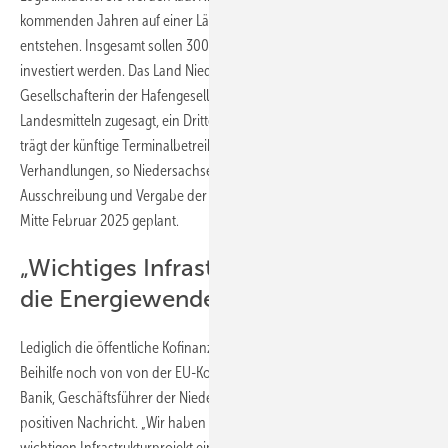
kommenden Jahren auf einer Länge von 1.200 Metern an der Elbe
entstehen. Insgesamt sollen 300 Millionen Euro in das Projekt
investiert werden. Das Land Niedersachsen, das alleinige
Gesellschafterin der Hafengesellschaft ist, hat 100 Millionen Euro an
Landesmitteln zugesagt, ein Drittel trägt der Bund. Ein weiteres Drittel
trägt der künftige Terminalbetreiber. Hier liefen bereits die
Verhandlungen, so Niedersachsenports. Gleichzeitig läuft die
Ausschreibung und Vergabe der Bauleistungen. Der Baubeginn ist für
Mitte Februar 2025 geplant.
„Wichtiges Infrastrukturprojekt für
die Energiewende“
Lediglich die öffentliche Kofinanzierung musste als eine staatliche
Beihilfe noch von von der EU-Kommission genehmigt werden. Holger
Banik, Geschäftsführer der Niedersachsen Ports, sprach von einer
positiven Nachricht. „Wir haben in diesem für die Energiewende
wichtigen Infrastrukturprojekt einen weiteren Meilenstein erreicht: N