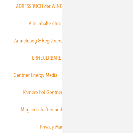
ADRESSBUCH der WIND- und SOLARENERGIE
AGB
Alle Inhalte chronologisch
Anmelden
Anmeldung & Registrierung
Datenschutz
E-Paper
ERNEUERBARE ENERGIEN abonnieren
Gentner Energy Media
Gentner Verlag
Impressum
Karriere bei Gentner
Team
Mediaservice
Mitgliedschaften und Engagement
Newsletter
Privacy Manager
RSS-Feed