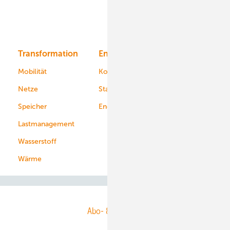
Solar
Bioenergie
Transformation
Energieversorger
Service
Mobilität
Kommunen
Netze
Stadtwerke
Speicher
Energiekonzerne
Lastmanagement
Wasserstoff
Wärme
Abo- & Leserservice