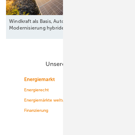
Windkraft als Basis, Automatisierung als Antrieb:
Modernisierung hybrider
Anlagen
Unsere Themen
Energiemarkt
Technologie
Energierecht
Planung
Energiemärkte weltweit
Logistik
Finanzierung
Betrieb
Onshore-Wind
Offshore-Wind