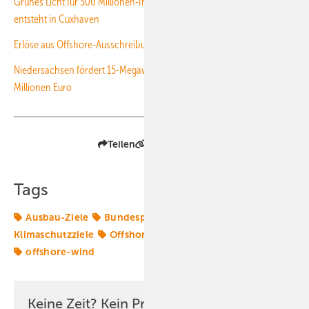
Grünes Licht für 300 Millionen-Investition: Neue Monopile-Produktion
entsteht in Cuxhaven
Erlöse aus Offshore-Ausschreibungen für Hafenausbau nutzen
Niedersachsen fördert 15-Megawatt-Turbinenfertigung mit 27
Millionen Euro
Teilen
Link kopieren
Tags
Ausbau-Ziele
Bundespolitik
Hafen
Klimaschutzziele
Offshore-Markt
Starkwindturbinen
offshore-wind
Keine Zeit? Kein Problem mit dem ERE