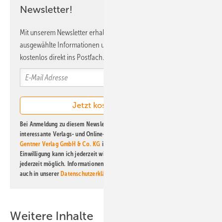
Newsletter!
Mit unserem Newsletter erhalten Sie regelmäßig von uns
ausgewählte Informationen und Neuigkeiten, gebündelt und
kostenlos direkt ins Postfach.
Bei Anmeldung zu diesem Newsletter bin ich damit einverstanden, über
interessante Verlags- und Online-Angebote
der Marken der Alfons W.
Gentner Verlag GmbH & Co. KG
informiert zu werden. Diese
Einwilligung kann ich jederzeit widerrufen und eine Abmeldung ist
jederzeit möglich. Informationen zum Umgang mit Daten finden Sie
auch in unserer
Datenschutzerklärung
.
Weitere Inhalte