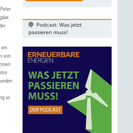
 Peter
fgabe
Podcast: Was jetzt
der
passieren muss!
 ein
is von
hossen
otor
Stunden
ung so