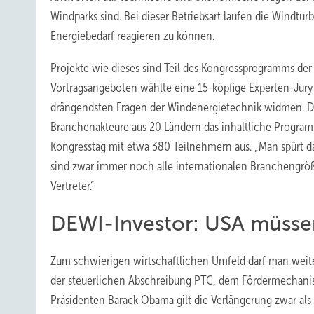
Windparks sind. Bei dieser Betriebsart laufen die Windtur
Energiebedarf reagieren zu können.
Projekte wie dieses sind Teil des Kongressprogramms de
Vortragsangeboten wählte eine 15-köpfige Experten-Jury a
drängendsten Fragen der Windenergietechnik widmen. Die
Branchenakteure aus 20 Ländern das inhaltliche Progra
Kongresstag mit etwa 380 Teilnehmern aus. „Man spürt d
sind zwar immer noch alle internationalen Branchengröß
Vertreter.“
DEWI-Investor: USA müss
Zum schwierigen wirtschaftlichen Umfeld darf man weit
der steuerlichen Abschreibung PTC, dem Fördermechanis
Präsidenten Barack Obama gilt die Verlängerung zwar al