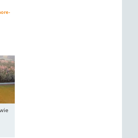
hore-
wie