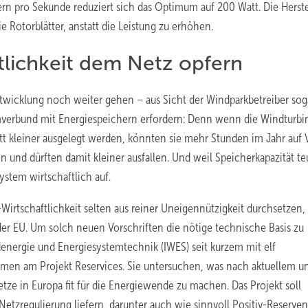
n pro Sekunde reduziert sich das Optimum auf 200 Watt. Die Herste
 Rotorblätter, anstatt die Leistung zu erhöhen.
tlichkeit dem Netz opfern
twicklung noch weiter gehen – aus Sicht der Windparkbetreiber sog
emverbund mit Energiespeichern erfordern: Denn wenn die Windturb
 kleiner ausgelegt werden, könnten sie mehr Stunden im Jahr auf V
 und dürften damit kleiner ausfallen. Und weil Speicherkapazität teu
stem wirtschaftlich auf.
Wirtschaftlichkeit selten aus reiner Uneigennützigkeit durchsetzen,
der EU. Um solch neuen Vorschriften die nötige technische Basis zu
ndenergie und Energiesystemtechnik (IWES) seit kurzem mit elf
men am Projekt Reservices. Sie untersuchen, was nach aktuellem u
tze in Europa fit für die Energiewende zu machen. Das Projekt soll
tzregulierung liefern, darunter auch wie sinnvoll Positiv-Reserven