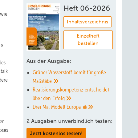
Heft 06-2026
 wie
Inhaltsverzeichnis
Einzelheft
r
bestellen
ne
Aus der Ausgabe:
des
taik
Grüner Wasserstoff bereit für große
dere
Maßstäbe
Realisierungskompetenz entscheidet
über den
Erfolg
Drei Mal Modell
Europa
2 Ausgaben unverbindlich testen:
er
oses
Jetzt kostenlos testen!