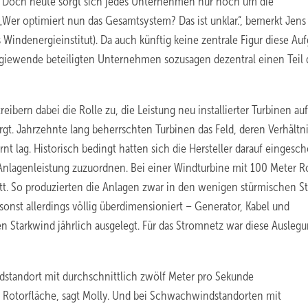
 Doch heute sorgt sich jedes Unternehmen nur noch um die
 „Wer optimiert nun das Gesamtsystem? Das ist unklar.“, bemerkt Jens
 Windenergieinstitut). Da auch künftig keine zentrale Figur diese Au
nergiewende beteiligten Unternehmen sozusagen dezentral einen Teil 
bern dabei die Rolle zu, die Leistung neu installierter Turbinen auf
rgt. Jahrzehnte lang beherrschten Turbinen das Feld, deren Verhältn
 lag. Historisch bedingt hatten sich die Hersteller darauf eingesc
nlagenleistung zuzuordnen. Bei einer Windturbine mit 100 Meter R
att. So produzierten die Anlagen zwar in den wenigen stürmischen 
sonst allerdings völlig überdimensioniert – Generator, Kabel und
n Starkwind jährlich ausgelegt. Für das Stromnetz war diese Ausleg
dstandort mit durchschnittlich zwölf Meter pro Sekunde
 Rotorfläche, sagt Molly. Und bei Schwachwindstandorten mit