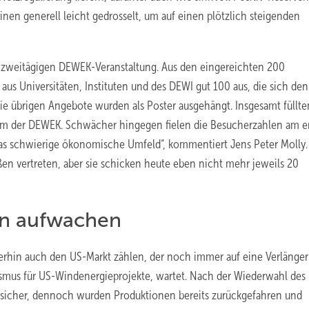
binen generell leicht gedrosselt, um auf einen plötzlich steigenden
r zweitägigen DEWEK-Veranstaltung. Aus den eingereichten 200
us Universitäten, Instituten und des DEWI gut 100 aus, die sich den
 übrigen Angebote wurden als Poster ausgehängt. Insgesamt füllte
mm der DEWEK. Schwächer hingegen fielen die Besucherzahlen am e
as schwierige ökonomische Umfeld“, kommentiert Jens Peter Molly.
en vertreten, aber sie schicken heute eben nicht mehr jeweils 20
en aufwachen
erhin auch den US-Markt zählen, der noch immer auf eine Verlänge
mus für US-Windenergieprojekte, wartet. Nach der Wiederwahl des
s sicher, dennoch wurden Produktionen bereits zurückgefahren und