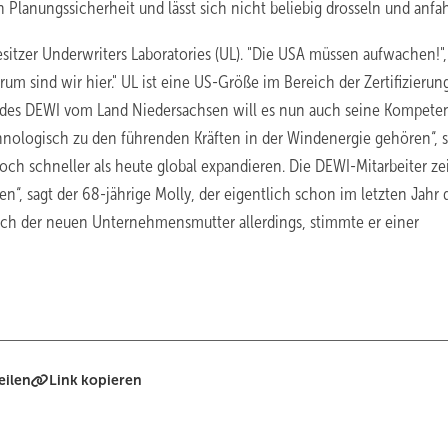
 Planungssicherheit und lässt sich nicht beliebig drosseln und anfa
esitzer Underwriters Laboratories (UL). "Die USA müssen aufwachen!",
arum sind wir hier." UL ist eine US-Größe im Bereich der Zertifizieru
auf des DEWI vom Land Niedersachsen will es nun auch seine Kompete
nologisch zu den führenden Kräften in der Windenergie gehören“, s
och schneller als heute global expandieren. Die DEWI-Mitarbeiter z
n“, sagt der 68-jährige Molly, der eigentlich schon im letzten Jahr
sch der neuen Unternehmensmutter allerdings, stimmte er einer
eilen
Link kopieren