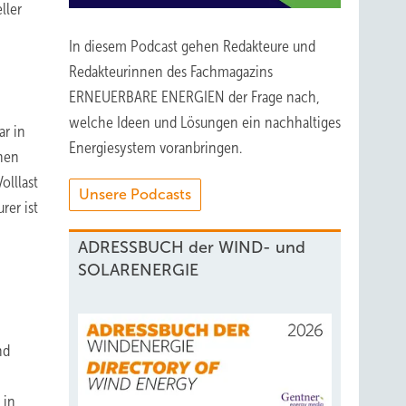
ller
In diesem Podcast gehen Redakteure und
Redakteurinnen des Fachmagazins
ERNEUERBARE ENERGIEN der Frage nach,
welche Ideen und Lösungen ein nachhaltiges
ar in
Energiesystem voranbringen.
inen
olllast
Unsere Podcasts
rer ist
ADRESSBUCH der WIND- und
SOLARENERGIE
nd
 in