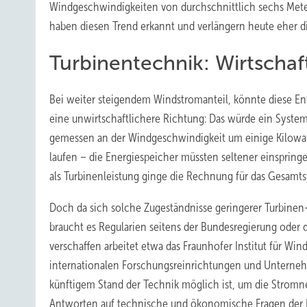
Windgeschwindigkeiten von durchschnittlich sechs Meter
haben diesen Trend erkannt und verlängern heute eher die
Turbinentechnik: Wirtschaf
Bei weiter steigendem Windstromanteil, könnte diese En
eine unwirtschaftlichere Richtung: Das würde ein Syst
gemessen an der Windgeschwindigkeit um einige Kilowatt
laufen – die Energiespeicher müssten seltener einspringen
als Turbinenleistung ginge die Rechnung für das Gesamtsy
Doch da sich solche Zugeständnisse geringerer Turbinen-
braucht es Regularien seitens der Bundesregierung oder 
verschaffen arbeitet etwa das Fraunhofer Institut für Wi
internationalen Forschungsreinrichtungen und Unterneh
künftigem Stand der Technik möglich ist, um die Stromne
Antworten auf technische und ökonomische Fragen der Ne