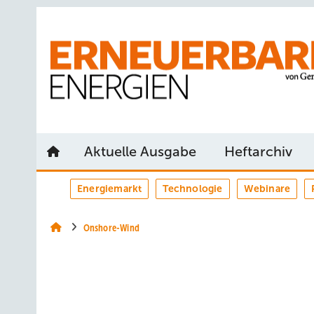
Springe
Springe
Springe
auf
auf
auf
Hauptinhalt
Hauptmenü
SiteSearch
Aktuelle Ausgabe
Heftarchiv
Energiemarkt
Technologie
Webinare
Onshore-Wind