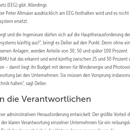
z (EEG) gibt. Allerdings
er Peter Altmaier ausdrücklich am EEG festhalten wird und es nicht
ystem ersetzt.
sorgt und die Ingenieure dürfen sich auf die Hauptherausforderung de
esystems künftig aus?“, bringt es Deller auf den Punkt. Denn ohne ei
senen Anlagen, werden Anteile von 30, 50 und später 100 Prozent
s BMU hat das erkannt und wird künftig zwischen 25 und 30 Prozent 
en – damit liegt ihr Budget mit denen für Windenergie und Photovol
twortung bei den Unternehmen. Sie müssen den Vorsprung insbeson
nik halten“, sagt Deller.
n die Verantwortlichen
ner administrativen Herausforderung entwickelt: Der größte Vorteil d
ei der klaren Verantwortung einzelner Unternehmen für ein reibungsl