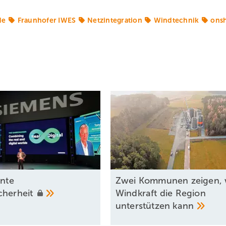
de
Fraunhofer IWES
Netzintegration
Windtechnik
ons
ente
Zwei Kommunen zeigen, 
cherheit
Windkraft die Region
unterstützen
kann