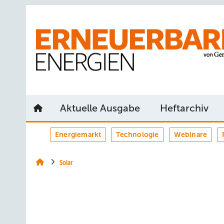
Springe
Springe
Springe
auf
auf
auf
Hauptinhalt
Hauptmenü
SiteSearch
Aktuelle Ausgabe
Heftarchiv
Energiemarkt
Technologie
Webinare
Solar