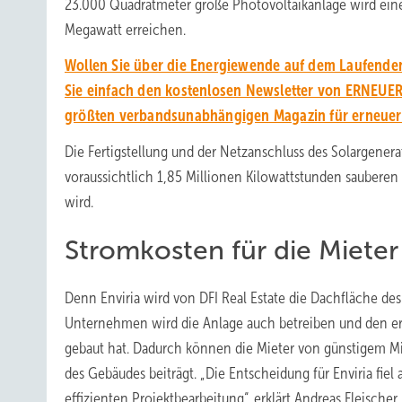
23.000 Quadratmeter große Photovoltaikanlage wird eine
Megawatt erreichen.
Wollen Sie über die Energiewende auf dem Laufende
Sie einfach den kostenlosen Newsletter von ERNEU
größten verbandsunabhängigen Magazin für erneuerb
Die Fertigstellung und der Netzanschluss des Solargenerat
voraussichtlich 1,85 Millionen Kilowattstunden sauberen
wird.
Stromkosten für die Miete
Denn Enviria wird von DFI Real Estate die Dachfläche des
Unternehmen wird die Anlage auch betreiben und den erz
gebaut hat. Dadurch können die Mieter von günstigem Mie
des Gebäudes beiträgt. „Die Entscheidung für Enviria fie
effizienten Projektbearbeitung“, erklärt Andreas Fleischer