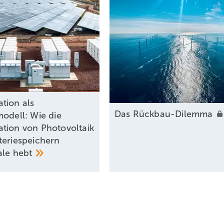
tion als
Das
Rückbau-Dilemma
modell: Wie die
tion von Photovoltaik
teriespeichern
ale
hebt