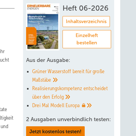
Heft 06-2026
Inhaltsverzeichnis
Einzelheft
bestellen
ahr
aucht
Aus der Ausgabe:
Grüner Wasserstoff bereit für große
Maßstäbe
Realisierungskompetenz entscheidet
über den
Erfolg
Drei Mal Modell
Europa
tate
tigkeit
2 Ausgaben unverbindlich testen:
n und
Jetzt kostenlos testen!