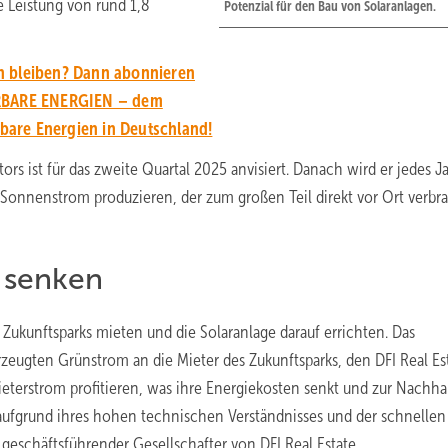
 Leistung von rund 1,8
Potenzial für den Bau von Solaranlagen.
n bleiben? Dann abonnieren
ERBARE ENERGIEN – dem
are Energien in Deutschland!
ors ist für das zweite Quartal 2025 anvisiert. Danach wird er jedes J
 Sonnenstrom produzieren, der zum großen Teil direkt vor Ort verbr
r senken
 Zukunftsparks mieten und die Solaranlage darauf errichten. Das
eugten Grünstrom an die Mieter des Zukunftsparks, den DFI Real Es
terstrom profitieren, was ihre Energiekosten senkt und zur Nachhal
l aufgrund ihres hohen technischen Verständnisses und der schnelle
, geschäftsführender Gesellschafter von DFI Real Estate.