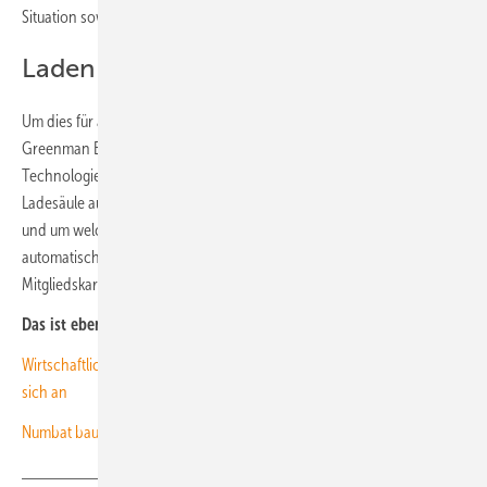
Situation sowohl für Einzelhändler als auch für Endkunden bringt.“
Laden automatisch starten
Um dies für alle Beteiligten noch einfacher zu machen, integriert
Greenman Energy in Zukunft die sogenannte Plang-and-Charge-
Technologie in seine DC-Ladesäulen. Durch diese erkennt die
Ladesäule automatisch, wenn ein Elektrofahrzeug angeschlossen ist
und um welches Fahrzeug es sich handelt. Sie startet dann
automatisch den Ladevorgang, ohne dass der Nutzer eine
Mitgliedskarte scannen oder App nutzen muss. (su)
Das ist ebenfalls interessant für Sie:
Wirtschaftlichkeit von Ladesäulen auf halböffentlichen Plätzen bahnt
sich an
Numbat baut auf Parkplätzen von Norma 100 Schnellladesäulen auf