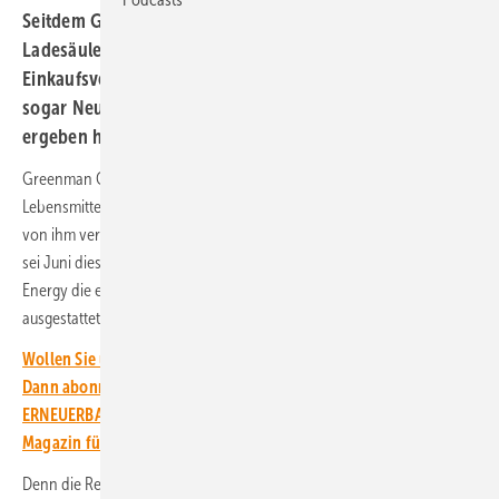
Seitdem Greenman Energy auf Supermarktparkplätzen
Ladesäulen installiert hat, haben die Kunden ihr
Einkaufsverhalten geändert. Die Supermärkte gewinnen
sogar Neukunden hinzu, wie die erste Datenauswertung
ergeben hat.
Greenman Open, ein Managementunternehmen für Immobilien im
Lebensmitteleinzelhandel, hat damit begonnen, die Parkplätze der
von ihm verwalteten Supermärkte mit Ladesäulen auszustatten. Schon
sei Juni dieses Jahres hat das Tochterunternehmen Greenman
Energy die ersten Parkplätze der Supermärkte mit Ladepunkten
ausgestattet – mit vollem Erfolg.
Wollen Sie über die Energiewende auf dem Laufenden bleiben?
Dann abonnieren Sie einfach den kostenlosen Newsletter von
ERNEUERBARE ENERGIEN – dem größten verbandsunabhängigen
Magazin für erneuerbare Energien in Deutschland!
Denn die Resonanz bei den Supermarktkunden ist riesig, wie die