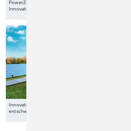
Power2Drive Awards: preisverdächtige
Innovationen auf der Messe in
München
Innovative Konzepte bei Hybridparks
entscheidend