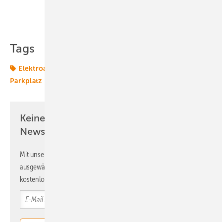
Teilen
Link kopieren
Tags
Elektroauto
Laden
Ladesäulen
Mobilität
Parkplatz
Transformation
Keine Zeit? Kein Problem mit dem ERE
Newsletter!
Mit unserem Newsletter erhalten Sie regelmäßig von uns
ausgewählte Informationen und Neuigkeiten, gebündelt und
kostenlos direkt ins Postfach.