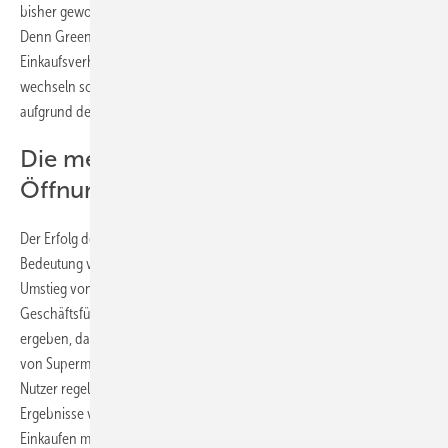
bisher gewonnen Daten aus dem Betrieb der Ladesäulen zeigen.
Denn Greenmal Open hat registriert, dass die Kunden ihr
Einkaufsverhalten an das Laden ihrer Elektroautos anpassen. Sie
wechseln sogar den von ihnen bevorzugten Supermarkt, nur
aufgrund der Lademöglichkeit des Elektroautos.
Die meisten laden während der
Öffnungszeiten
Der Erfolg der Ladeangebote unterstreiche die strategische
Bedeutung von Immobilien des Lebensmitteleinzelhandels beim
Umstieg von fossilen Treibstoffen auf Strom, betont Maximilian Bley,
Geschäftsführer von Greenman Energy. „Unsere Analyse hat
ergeben, dass in 97 Prozent der Fälle während der Öffnungszeiten
von Supermärkten geladen wird, sowie mehr als 40 Prozent der
Nutzer regelmäßig zurückkehren“, fasst Bley zusammen. „Diese
Ergebnisse verdeutlichen, dass die Kombination von regelmäßigem
Einkaufen mit dem Laden von Elektrofahrzeugen eine Win-Win-