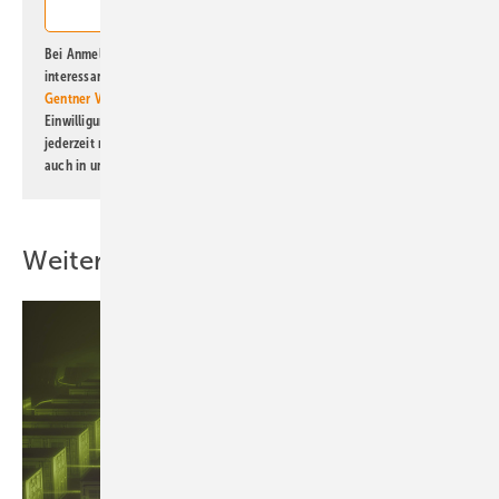
Bei Anmeldung zu diesem Newsletter bin ich damit einverstanden, über
interessante Verlags- und Online-Angebote
der Marken der Alfons W.
Gentner Verlag GmbH & Co. KG
informiert zu werden. Diese
Einwilligung kann ich jederzeit widerrufen und eine Abmeldung ist
jederzeit möglich. Informationen zum Umgang mit Daten finden Sie
auch in unserer
Datenschutzerklärung
.
Weitere Inhalte