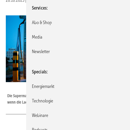
26.10.2023
|
Druckvorschau
Services
Abo & Shop
Media
Newsletter
Specials
Energiemarkt
Spindler&Klatt/Greenman Energy
Die Supermarktkunden laden ihre Autos meist während des Einkaufs, auch
Technologie
wenn die Ladesäule außerhalb dieser öffentlich zugänglich ist.
Webinare
Podcasts