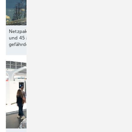
Netzpaket: Mehr als 30 GW Erneuerbaren-Projekte
und 45 Milliarden Euro private Investitionen
gefährdet