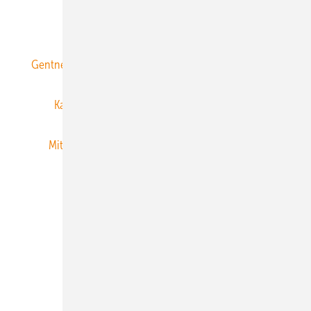
ERNEUERBARE ENERGIEN abonnieren
Gentner Energy Media
Gentner Verlag
Impressum
Karriere bei Gentner
Team
Mediaservice
Mitgliedschaften und Engagement
Newsletter
Privacy Manager
RSS-Feed
Veranstaltungen / Webinare
© 2026 ERNEUERBARE ENERGIEN