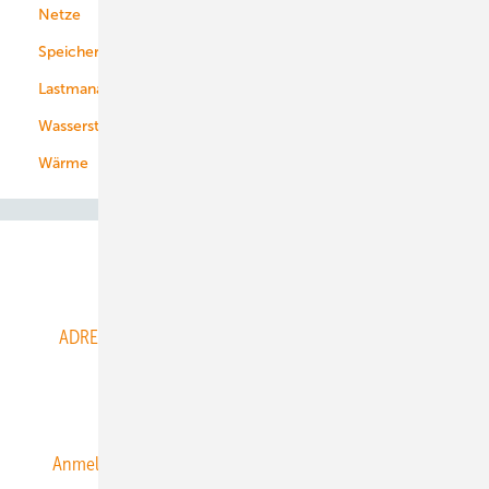
Netze
Stadtwerke
Speicher
Energiekonzerne
Lastmanagement
Wasserstoff
Wärme
Abo- & Leserservice
ADRESSBUCH der WIND- und SOLARENERGIE
AGB
Alle Inhalte chronologisch
Anmelden
Anmeldung & Registrierung
Datenschutz
E-Paper