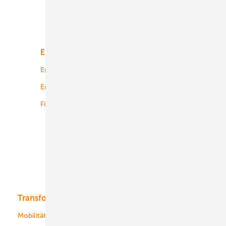
Unsere Themen
Energiemarkt
Technologie
Energierecht
Planung
Energiemärkte weltweit
Logistik
Finanzierung
Betrieb
Onshore-Wind
Offshore-Wind
Solar
Bioenergie
Transformation
Energieversorger
Service
Mobilität
Kommunen