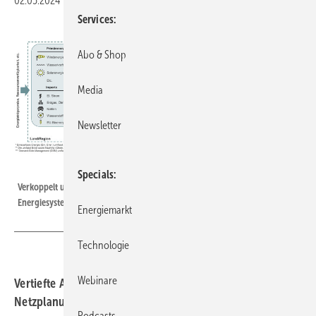
02.05.2024
|
Druckvorschau
Services
Abo & Shop
Media
Newsletter
TransnetBW GmbH
Specials
Verkoppelt und vernetzt: So wird ein Energiesystem anhand des
Energiesystemmodells abgebildet.
Energiemarkt
Technologie
Webinare
Vertiefte Analyse für die Robustheit langfristiger
Netzplanung im zukünftigen Energiesystem
Podcasts