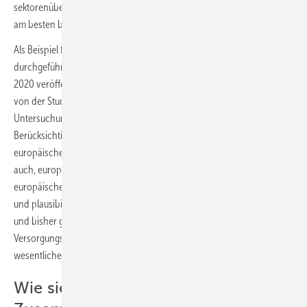
sektorenübergreifende Einflüsse auf eigene Netzplanungsprozesse
am besten berücksichtigen zu können.
Als Beispiel für solche Analysen können die bisher mit ESM
durchgeführten Studien von TransnetBW genannt werden. Im Jahr
2020 veröffentlichte TransnetBW die Studie “Stromnetz 2050”, gefolgt
von der Studie “Energy System 2050” im Jahr 2022. In diesen
Untersuchungen wurde ein bedarfsgerechtes Netz unter
Berücksichtigung verschiedener Entwicklungspfade des
europäischen Energiesystems ermittelt. Derartige Studien erlauben es
auch, europäische Planungsprozesse, zum Beispiel beim Verband der
europäischen Übertragungsnetzbetreiber Entso-E, besser analysieren
und plausibilisieren zu können. Aktuell führt TransnetBW ihre dritte
und bisher größte Studie, “Adequacy 2050“, zum Thema europäischer
Versorgungssicherheit im Jahr 2050 durch, bei der das ESM als ein
wesentliches Element in der Studientoolkette verwendet wird.
Wie sieht die