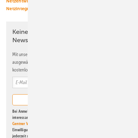
Netzentwicklungsplan
Netzinfrastruktur
Netzintegration
Transformation
Übertragungsnetze
Keine Zeit? Kein Problem mit dem ERE
Newsletter!
Mit unserem Newsletter erhalten Sie regelmäßig von uns
ausgewählte Informationen und Neuigkeiten, gebündelt und
kostenlos direkt ins Postfach.
Bei Anmeldung zu diesem Newsletter bin ich damit einverstanden, über
interessante Verlags- und Online-Angebote
der Marken der Alfons W.
Gentner Verlag GmbH & Co. KG
informiert zu werden. Diese
Einwilligung kann ich jederzeit widerrufen und eine Abmeldung ist
jederzeit möglich. Informationen zum Umgang mit Daten finden Sie