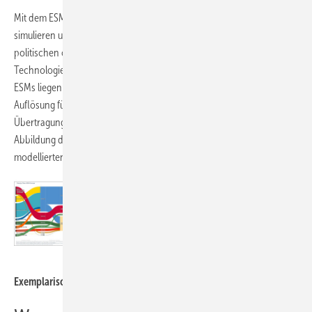
Mit dem ESM lassen sich konsistente Gesamtsystem-Szenarien
simulieren und die Auswirkungen von exogenen (beispielweise
politischen oder regulatorischen) Rahmenbedingungen oder
Technologieentwicklungen untersucht werden. Die Ergebnisse des
ESMs liegen immer für alle modellierten Regionen, in hoher zeitlicher
Auflösung für alle berechneten Stützjahre bis zum Jahr 2050 vor. Für
Übertragungsnetzbetreiber besonders essenziell ist die explizite
Abbildung des Bedarfs an Stromtransportkorridoren zwischen
modellierten Regionen.
TransnetBW GmbH
Exemplarische Ergebnisse aus dem Energiesystemmodell.