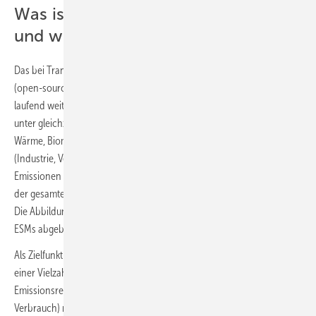
Was ist ein Energiesystemmodell
und wie funktioniert es?
Das bei TransnetBW und APG eingesetzte ESM, basiert auf PyPSA-Eur
(open-source) und wird von den beiden Übertragungsnetzbetreibern
laufend weiterentwickelt. Das ESM bildet das gesamte Energiesystem
unter gleichzeitiger Betrachtung aller Energieträger (Strom, Gase,
Wärme, Biomassen, Flüssigkraftstoffe) sowie aller Verbrauchssektoren
(Industrie, Verkehr, Haushalte und Dienstleistungen) und ihrer
Emissionen ab. So können die Effekte der Sektorenkopplung entlang
der gesamten Wertschöpfungskette im Modell berücksichtigt werden.
Die Abbildung zeigt exemplarisch, wie ein Energiesystem anhand des
ESMs abgebildet wird.
Als Zielfunktional werden die Gesamtsystemkosten unter Einhaltung
einer Vielzahl von Nebenbedingungen (zum Beispiel Einhaltung von
Emissionsreduktionszielen, zeitlicher Bilanzierung: Produktion =
Verbrauch) minimiert.