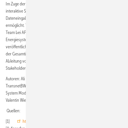
Im Zuge der Initiative „ZusammEn2040“ wurde außerdem eine
interaktive Stakeholder-Schnittstelle etabliert, welche die
Dateneingabe sowie die Auswertung von Ergebnissen effizient
ermöglicht. Vertreter der Stakeholder werden dabei vom Experten-
Team bei APG begleitet und können bei Interesse auch eigene
Energiesystemvisionen über die Website
www.zusammen2040.at
veröffentlichen. Mit „ZusammEn2040“ sollen eine „Best-Practice“ bei
der Gesamtinterpretation von Energiesystemen und der direkten
Ableitung von Visionen geschaffen und die Vernetzung zwischen den
Stakeholdern gefördert werden.
Autoren: Ali Tash (Product Owner Energy System Model bei
TransnetBW) und Stefanie Schreiner (Project Manager – Energy
System Modelling bei APG) unter Mitarbeit von Christian Todem,
Valentin Wiedner, Claudia Halici et. al.
Quellen:
[1]
https://pypsa-eur.readthedocs.io/en/latest/
[Online]