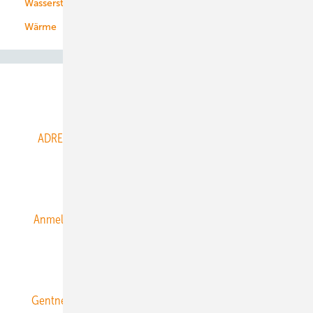
Wasserstoff
Wärme
Abo- & Leserservice
ADRESSBUCH der WIND- und SOLARENERGIE
AGB
Alle Inhalte chronologisch
Anmelden
Anmeldung & Registrierung
Datenschutz
E-Paper
ERNEUERBARE ENERGIEN abonnieren
Gentner Energy Media
Gentner Verlag
Impressum