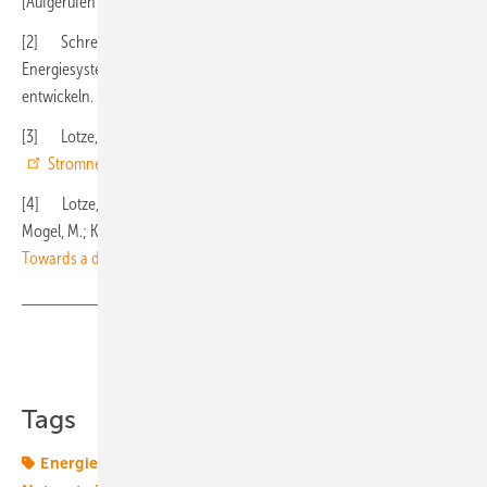
[Aufgerufen am 28. November 2023]
[2] Schreiner et al. (2024). ZusammEn2040 –
Energiesystemvisionen auf Basis der besten Planungsinstrumente
entwickeln. 18. Symposium Energieinnovation, Graz.
[3] Lotze, J.; Salzinger, M.; Gaillardon, B.; Mogel, M.;Troitskyi, K.:
Stromnetz 2050
, Stuttgart: TransnetBW GmbH, 2020
[4] Lotze, J.; Moser, M.; Sittaro, P.; Sun, N.; Savvidis, G.;Troitskyi, K.;
Mogel, M.; Kidane, N.; John, C.; Lehner, J.:
Energy System 2050 -
Towards a decarbonised Europe
, Stuttgart: TransnetBW GmbH, 2022
Teilen
Link kopieren
Tags
Energiesystem
Netzausbau
Netze