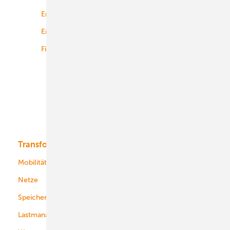
Energierecht
Planung
Energiemärkte weltweit
Logistik
Finanzierung
Betrieb
Onshore-Wind
Offshore-Wind
Solar
Bioenergie
Transformation
Energieversorger
Service
Mobilität
Kommunen
Netze
Stadtwerke
Speicher
Energiekonzerne
Lastmanagement