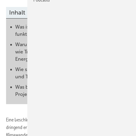
Inhalt
Was ist ein Energiesystemmodell und wie
funktioniert es?
Warum benutzen Übertragungsnetzbetreiber
wie TransnetBW und APG ein
Energiesystemmodell?
Wie sieht die Zusammenarbeit zwischen APG
und TransnetBW bei diesem Thema aus?
Was beinhaltet das APG-
Projekt „ZusammEn2040“?
Eine beschleunigte Dekarbonisierung des Energiesystems ist eine
dringend erforderliche Aufgabe, um die Auswirkungen des
Klimawandels einzudämmen. Notwendige Maßnahmen finden sich