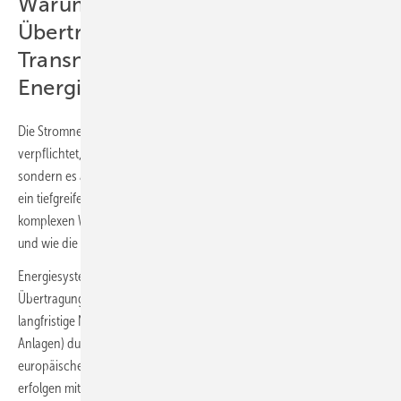
Warum benutzen
Übertragungsnetzbetreiber wie
TransnetBW und APG ein
Energiesystemmodell?
Die Stromnetzbetreiber in Deutschland und Österreich sind gesetzlich
verpflichtet, das bestehende Netz nicht nur stabil zu betreiben,
sondern es auch bedarfsgerecht weiterzuentwickeln. Das erfordert
ein tiefgreifendes Verständnis des Energiesystems sowie der
komplexen Wechselwirkungen zwischen Sektoren und Energieträgern
und wie die Energiesysteme von Unsicherheiten beeinflusst werden.
Energiesystemmodelle sind wichtige Planungsinstrumente für
Übertragungsnetzbetreiber, die informierte Entscheidungen für
langfristige Netzentwicklung (hohe Investitionen in langlebige
Anlagen) durch eine ganzheitliche Betrachtung des gesamten
europäischen Energiesystems ermöglichen. Die detaillierten Analysen
erfolgen mit nationalem Fokus, um europäische und