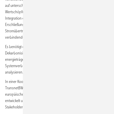
auf unterschiedlichen Ebenen entlang der Energie-
Wertschöpfungskette. Die Elektrifizierung der Nachfragesektoren,
Integration erneuerbarer Energien und dadurch notwendige
Erschließung neuer Flexibilitäten sind insbesondere auch für das
Stromübertragungsnetz als Rückgrat des Energiesystems und
verbindendes Element zwischen Regionen große Herausforderungen.
Es benötigt daher performante Planungsinstrument, um konsistente
Dekarbonisierungspfade, unter Berücksichtigung von sektoren- und
energieträgerübergreifenden Wechselwirkungen im europäischen
Systemverbund mit hoher zeitlicher und räumlicher Granularität, zu
analysieren.
In einer Kooperation zwischen den Übertragungsnetzbetreibern
TransnetBW und Austrian Power Grid (APG) wird ein umfassendes
europäisches Energiesystemmodell (ESM) als Planungsinstrument
entwickelt und in verschiedenen Studien und innovativen
Stakeholder-Prozessen eingesetzt.