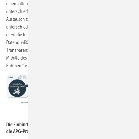
einem öffentlichen Prozess eingesetzt, um mit Expert:innen
unterschiedlicher Stakeholder einen sektorenübergreifenden
Austausch zu führen und Energiesystemvisionen aus
unterschiedlichen Blickwinkeln quantitativ zu ermitteln. Insbesondere
dient die Initiative dem Zweck, die dem Modell zugrunde liegende
Datenqualität (im Kontext der Sektorenkopplung) zu verbessern sowie
Transparenz und Vertrauen in den modellbasierten Ansatz zu fördern.
Mithilfe des ESMs und des Prozesses „ZusammEn2040“ soll der
Rahmen für strategische Netzplanungsprozesse gelegt werden.
TransnetBW GmbH
Die Einbindung des Stakeholder-Prozesses von ZusammEn2040 in
die APG-Prozesse