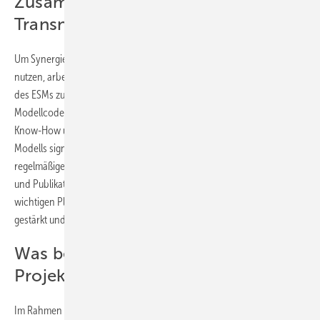
Zusammenarbeit zwischen APG und
TransnetBW bei diesem Thema aus?
Um Synergieeffekte durch Wissenstransfer und Aufgabenteilung zu
nutzen, arbeiten APG und TransnetBW eng in der Weiterentwicklung
des ESMs zusammen. Die methodische Kooperation am selben
Modellcode ermöglicht die effiziente Integration von nationalem
Know-How und steigert Qualität und Aussagekraft des europäischen
Modells signifikant. Die Zusammenarbeit zeichnet sich durch
regelmäßige Fachaustausche und gemeinsame öffentliche Auftritte
und Publikationen aus. Durch die gemeinsame Arbeit an diesem
wichtigen Planungsinstrument wird der europäische Zusammenhalt
gestärkt und der Mehrwert für die Partner skaliert.
Was beinhaltet das APG-
Projekt „ZusammEn2040“?
Im Rahmen der Initiative „ZusammEn2040“ wird das ESM von APG in