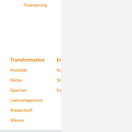
Finanzierung
Betrieb
Onshore-Wind
Offshore-Wind
Solar
Bioenergie
Transformation
Energieversorger
Service
Mobilität
Kommunen
Netze
Stadtwerke
Speicher
Energiekonzerne
Lastmanagement
Wasserstoff
Wärme