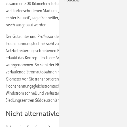
zusammen 800 Kilometern Leitungslänge befänden sich in einem sehr
weit fortgeschrittenen Stadium. „Bei nur 12, 18 oder 20 Monaten
echter Bauzeit“, sagte Schnettler, könnten diese möglicherweise sehr
rasch ausgebaut werden.
Der Gutachter und Professor des Aachener Instituts für
Hochspannungstechnik sieht zudem das Konzept des von den
Netzbetreibern geschriebenen NEP zu wenig analysiert. Demnach
erlaubt das Konzept flexiblere Antworten als in der Öffentlichkeit
wahrgenommen. So sieht der NEP vier parallel zueinander
verlaufende Stromautobahnen mit Längen von 400 bis rund 800
Kilometer vor. Sie transportieren mit der bisher unüblichen
Hochspannungsgleichstromtechnologie ausgerüstet norddeutschen
Windstrom schnell und verlustarm in die großen Industrie- und
Siedlungszentren Süddeutschlands.
Nicht alternativlos