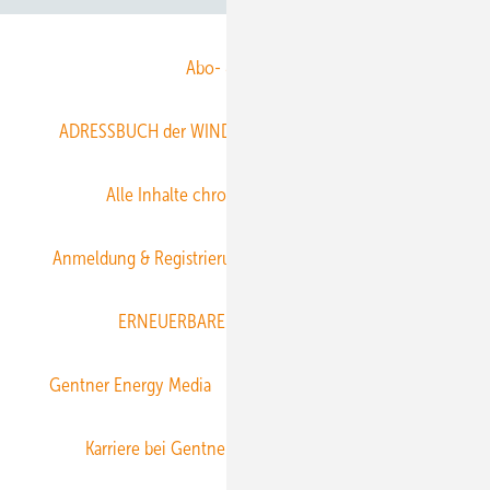
Abo- & Leserservice
ADRESSBUCH der WIND- und SOLARENERGIE
AGB
Alle Inhalte chronologisch
Anmelden
Anmeldung & Registrierung
Datenschutz
E-Paper
ERNEUERBARE ENERGIEN abonnieren
Gentner Energy Media
Gentner Verlag
Impressum
Karriere bei Gentner
Team
Mediaservice