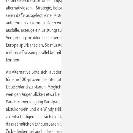
Dabei seien diese Stromleitungsprojekte die Folge einer – nicht
alternativlosen – Strategie, betonte Schnettler. Diese Fernleitungen
seien dafür ausgelegt, eine Leistung von zwölf Gigawatt (GW)
aufnehmen zu können. Doch wenn hiervon eine Trasse einmal
ausfalle, erzeuge ein Leistungsausfall einer solchen Größenordnung
Versorgungsprobleme in einer Größenordnung, die dann in ganz
Europa spürbar seien. So müssten die Netzbetreiber entsprechend
mehrere Trassen parallel betreiben, um den Strom umleiten zu
können.
Als Alternative böte sich laut dem Netzexperten aber an, gar nicht erst
für eine 100-prozentige Integration des Wind- oder Solarstromes in
Deutschland zu planen. Möglicherweise sei es günstiger, in sehr
wenigen Augenblicken etwa bei 100-prozentiger
Windstromerzeugung Windparks von überlasteten Netzen
abzukoppeln und die Windparkbetreiber für Ihren Erzeugungsausfall
zu entschädigen – als sich ein dann weit größeres Netz zu leisten,
dass sämtlichen Erneuerbaren-Strom jederzeit auch aufnehmen kann.
Zu bedenken sei auch, dass mehr gezielter Verbrauch von Windstrom