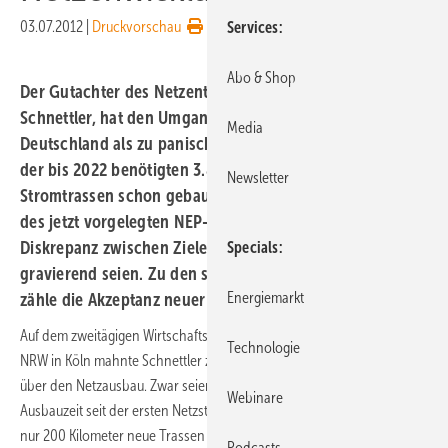
03.07.2012
|
Druckvorschau
Services
Abo & Shop
Der Gutachter des Netzentwicklungsplanes (NEP), Armin
Schnettler, hat den Umgang mit dem Netzausbau in
Media
Deutschland als zu panisch kritisiert. Zwar seien nur 200
der bis 2022 benötigten 3.800 Kilometer neuer
Newsletter
Stromtrassen schon gebaut. Doch eine genauere Analyse
des jetzt vorgelegten NEP-Entwurfs zeige, dass die
Diskrepanz zwischen Zielen und Realität weniger
Specials
gravierend seien. Zu den schwersten Herausforderungen
Energiemarkt
zähle die Akzeptanz neuer Leitungen in der Bevölkerung.
Auf dem zweitägigen Wirtschaftskongress Branchentag Windenergie
Technologie
NRW in Köln mahnte Schnettler zu mehr Realitätsnähe in der Debatte
über den Netzausbau. Zwar seien auch nach sieben Jahren
Webinare
Ausbauzeit seit der ersten Netzstudie der Deutschen Energie-Agentur
nur 200 Kilometer neue Trassen errichtet. Doch Projekte mit
Podcasts