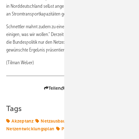
in Norddeutschland selbst angeregt werden könnte – um den Bedarf
an Stromtransportkapazitäten gen Süden zu senken.
Schnettler mahnt zudem zu einer offeneren Debatte: „Wir müssen uns
einigen, was wir wollen.“ Derzeit scheine es allerdings oft so, als wolle
die Bundespolitik nur den Netzexperten hören, der das von ihr gerade
gewünschte Ergebnis präsentiere.
(Tilman Weber)
Teilen
Link kopieren
Tags
Akzeptanz
Netzausbau
Netzbetreiber
Netze
Netzentwicklungsplan
Politik
Transformation