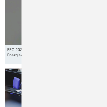
EEG 2027: „Systemdienliches Zusammenspiel“ der
Energiewendeakteure? –
Fehlt!