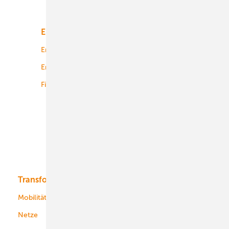
Unsere Themen
Energiemarkt
Technologie
Energierecht
Planung
Energiemärkte weltweit
Logistik
Finanzierung
Betrieb
Onshore-Wind
Offshore-Wind
Solar
Bioenergie
Transformation
Energieversorger
Service
Mobilität
Kommunen
Netze
Stadtwerke