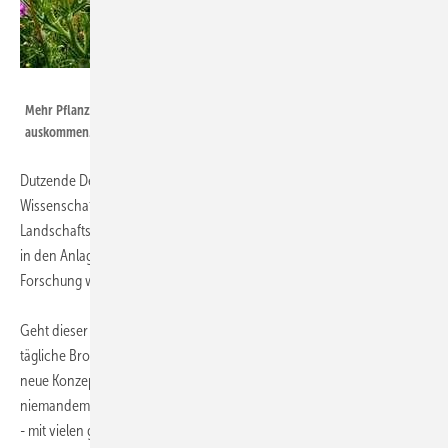
Foto: Hartmut910 / pixelio.de
Mehr Pflanzenvielfalt | Die Bioenergie kann auch ohne Energiepflanzen
auskommen. Aber dafür braucht es noch weitere Anstrengungen.
Dutzende Demonstrations- und Pilotprojekte haben die
Wissenschaftler durchgeführt, um statt Energiepflanzen
Landschaftspflegematerial, Stroh, Pferdemist und andere Substanzen
in den Anlagen zu verwerten. Elementar für die Erfolge dieser
Forschung war die Beteiligung von insgesamt 60 Unternehmen.
Geht dieser Wirtschaftssektor kaputt, weil die Förderung für das
tägliche Brot nicht mehr ausreicht, mit wem soll die Forschung dann
neue Konzepte entwickeln und testen? Die Antwort dürfte lauten: mit
niemandem. Folglich bliebe die Bioenergie auf ihrem aktuellen Niveau
- mit vielen guten Ideen, die aber nie den Sprung von der Forschung