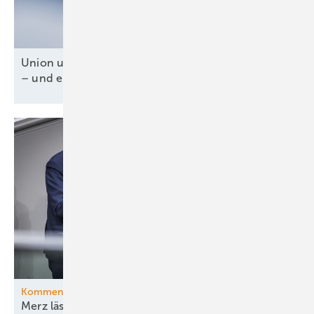
Union und SPD für Tankzuschuss und Steuererlass
– und ein fossiles
Weiter-so!
Kommentar
Merz lässt die Ministerin ihr böses Bühnenstück