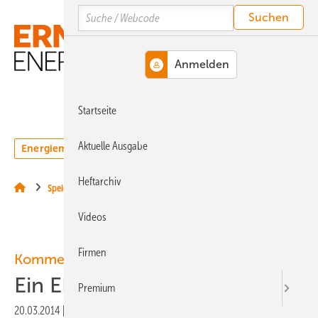
Springe
Springe
Springe
Search
auf
auf
auf
Hauptinhalt
Hauptmenü
SiteSearch
MENÜ
Startseite
Aktuelle Ausgabe
Energiemarkt
Technologie
Webinare
Podcasts
Heftarchiv
Speicher
Videos
Firmen
Kommentar – Mehr Nachhaltigkeit
Ein EEG für buntes Biogas
Premium
20.03.2014
|
Druckvorschau