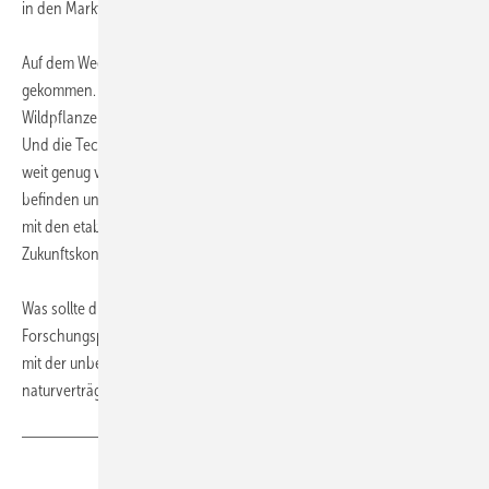
in den Markt geschafft haben.
Auf dem Weg zu mehr Nachhaltigkeit ist die Biobranche schon weit
gekommen. Sie kann bereits Energie aus Stroh, Holz, Abfällen und
Wildpflanzen gewinnen. Aber sie kann das noch nicht sehr lange.
Und die Technologien dazu sind noch zu jung, sie sind noch nicht
weit genug verbreitet, um sich wirtschaftlich selbst zu tragen. Wir
befinden uns in einer Übergangszeit, in der wir auf die guten Erträge
mit den etablierten Methoden angewiesen sind, um die
Zukunftskonzepte zu finanzieren.
Was sollte die Branche nun tun? Einfach dort weitermachen, wo die
Forschungspartner jetzt angefangen haben. Ein faires EEG fordern,
mit der unbedingten Absicht die Bioenergienutzung noch
naturverträglicher zu machen. (
Denny Gille
)
Teilen
Link kopieren