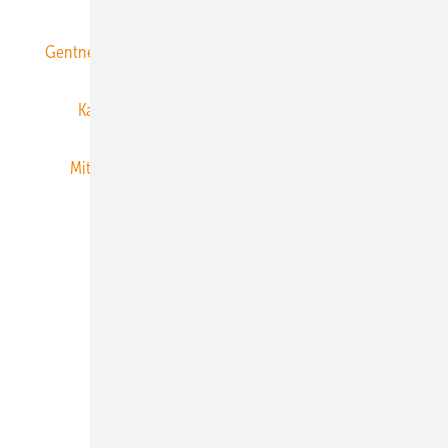
Gentner Energy Media
Gentner Verlag
Impressum
Karriere bei Gentner
Team
Mediaservice
Mitgliedschaften und Engagement
Newsletter
Privacy Manager
RSS-Feed
Veranstaltungen / Webinare
© 2026 ERNEUERBARE ENERGIEN