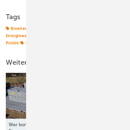
Tags
Bioenergie
Biogas
EEG
Energiewende
Energiewende 2.0
Gesetze
Mais
Nachhaltigkeit
Politik
Speicher
Transformation
Weitere Inhalte
Wer kontrolliert die Software für die