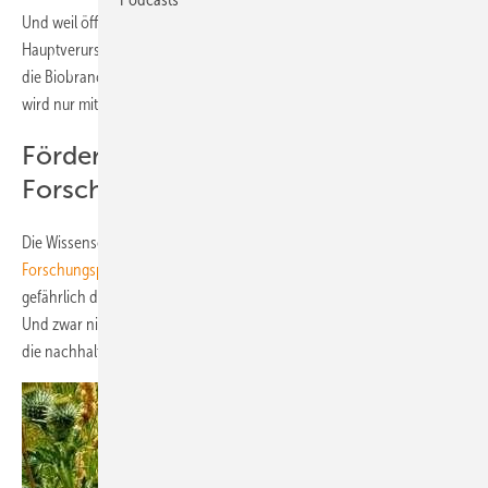
Und weil öffentliche Debatten nicht fair sind und nicht die
Hauptverursacher wie die Massentierhaltung angeklagt werden, muss
die Biobranche versuchen, die Vorwürfe gegen sie zu entkräften. Das
wird nur mit Taten gelingen.
Förderung als Täglich Brot für mehr
Forschung
Die Wissenschaft hat das erkannt. Jetzt haben
65
Forschungspartner aus der Bioenergiebranche
gewarnt wie
gefährlich die geplante Kürzung am Erneuerbare-Energien-Gesetz ist.
Und zwar nicht für Arbeitsplätze oder die Energiewende, sondern für
die nachhaltige Zukunft der Bioenergie.