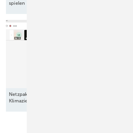
spielen – und pokert mit
Energiewende
Netzpaket und EEG bremsen den Ausbau –
Klimaziele und hunderttausende Jobs
bedroht!