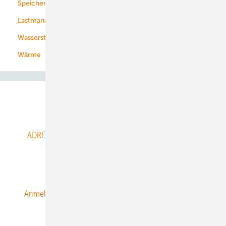
Speicher
Energiekonzerne
Lastmanagement
Wasserstoff
Wärme
Abo- & Leserservice
ADRESSBUCH der WIND- und SOLARENERGIE
AGB
Alle Inhalte chronologisch
Anmelden
Anmeldung & Registrierung
Datenschutz
E-Paper
ERNEUERBARE ENERGIEN abonnieren