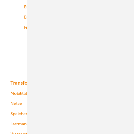
Energierecht
Planung
Energiemärkte weltweit
Logistik
Finanzierung
Betrieb
Onshore-Wind
Offshore-Wind
Solar
Bioenergie
Transformation
Energieversorger
Service
Mobilität
Kommunen
Netze
Stadtwerke
Speicher
Energiekonzerne
Lastmanagement