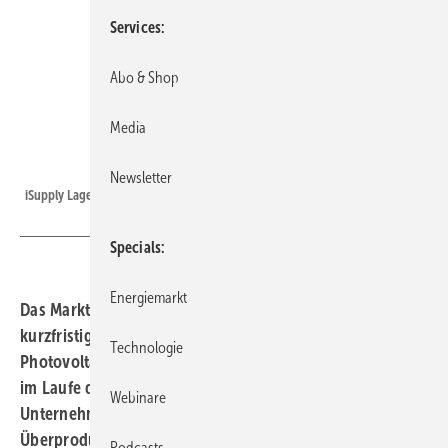
Services
Abo & Shop
Media
Grafik: iSuppli
Newsletter
iSupply Lagerhaltung 2011
Specials
Energiemarkt
Das Marktforschungsunternehmen IHS iSuppli sagt
kurzfristig hohe Lagerbestände bei
Technologie
Photovoltaikherstellern voraus. Die Nachfrage zieht aber
im Laufe des Jahres wieder an. Ostasiatische
Webinare
Unternehmen drängen in den Markt und heizen die
Überproduktion an.
Podcasts