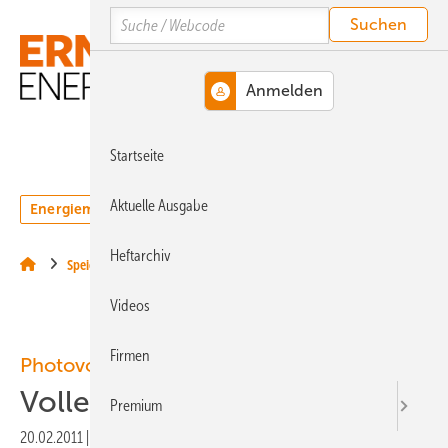
Springe
Springe
Springe
Search
auf
auf
auf
Hauptinhalt
Hauptmenü
SiteSearch
MENÜ
Startseite
Aktuelle Ausgabe
Energiemarkt
Technologie
Webinare
Podcasts
Heftarchiv
Speicher
Videos
Firmen
Photovoltaik / Markt
Volle Lager in Modulfabriken
Premium
20.02.2011
|
Druckvorschau