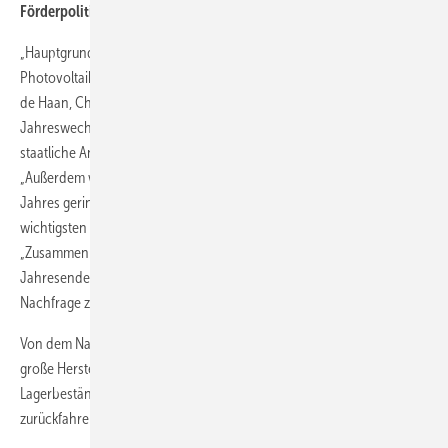
Förderpolitik und schlechtes Wetter drücken Nachfrage
„Hauptgrund für die großen Lagerbestände ist, dass der
Photovoltaikmarkt von der Förderpolitik bestimmt wird“, sagt Stefan
de Haan, Chefanalyst für Photovoltaik bei IHS. Da viele Länder zum
Jahreswechsel die Einspeisevergütungen gekürzt haben, ließ der
staatliche Anreiz nach, neue Anlagen zu Jahresbeginn zu installieren.
„Außerdem wurde die Nachfrage – die ohnehin zu Beginn jedes
Jahres geringer ist – durch ungünstige Wetterbedingungen in den
wichtigsten europäischen Ländern gedämpft“, meint de Haan.
„Zusammen mit einer weniger ausgeprägten Erholung zum
Jahresende 2010 im Vergleich zum Vorjahr führte die geringere
Nachfrage zu immer größeren Lagerbeständen.“
Von dem Nachfragetief sind aber nur kleine Firmen betroffen. Für
große Hersteller sehen die Marktforscher keine Probleme, die
Lagerbestände wieder abzubauen, ohne ihre Produktionskapazitäten
zurückfahren zu müssen.