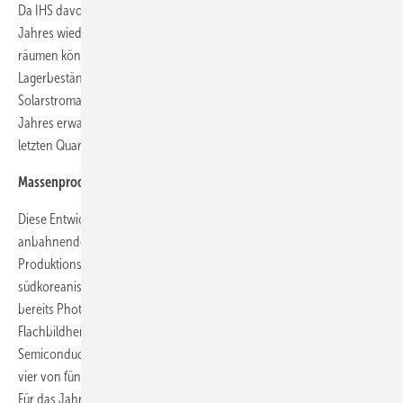
Da IHS davon ausgeht, dass die weltweite Nachfrage im Laufe des
Jahres wieder stark anzieht, werden die Hersteller ihre Lager wieder
räumen können. Bereits im zweiten Quartal erreichen die
Lagerbestände entlang der Wertschöpfungskette für
Solarstromanalgen wieder den Wert von Ende 2010. Am Ende des
Jahres erwartet IHS, dass die Lagerhaltung wieder das Niveau des
letzten Quartals 2009 erreicht.
Massenprodukte aus Ostasien
Diese Entwicklung ist laut IHS iSuppli ein frühes Anzeichen einer sich
anbahnenden Überkapazität. Die wird durch den Aufbau neuer
Produktionskapazitäten in Ostasien weiter vorangetrieben. Der
südkoreanische Unterhaltungselektronikhersteller Samsung bietet
bereits Photovoltaikmodule an. Nun wollen auch der taiwanesische
Flachbildhersteller AUO Optics und der Waferproduzent Taiwan
Semiconductor in den Modulmarkt vordringen. Schon 2010 kamen
vier von fünf Solarmodulen aus Ostasien, schätzt
IMS Research
.
Für das Jahr 2011 erwarten die Analysten ein weiteres Wachstum in