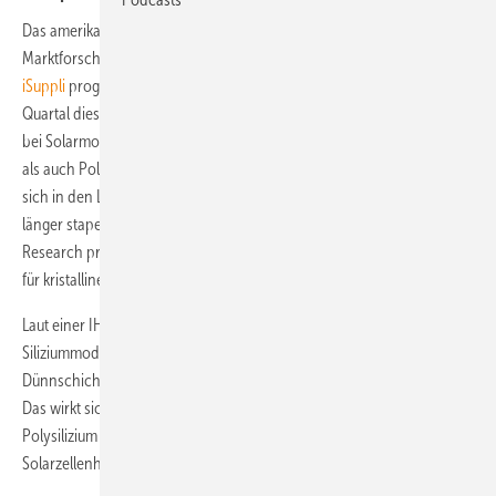
Das amerikanische
Marktforschungsunternehmen
IHS
iSuppli
prognostiziert für das erste
Quartal dieses Jahres sinkende Absätze
Grafik: IMS Research
bei Solarmodulen. Sowohl Dünnschicht-
als auch Polysiliziummodule werden
IMS Module Asien Entwicklung
sich in den Lagern der Produzenten
länger stapeln als bisher. Die Marktforscher des britischen IMS
Research prognostizierte bereits einen Preisverfall um sieben Prozent
für kristalline Siliziummodule in diesem Jahr.
Laut einer IHS-Studie wird sich die Lagerzeit bei kristallinen
Siliziummodulen um 22,9 Prozent von 37 auf 48 Tage und von
Dünnschichtmodulen um 21,4 Prozent von 32 auf 41 Tage verlängern.
Das wirkt sich etwas moderater auch auf die Zulieferer aus. Sowohl
Polysilizium als auch Materialien für die Wafer- und
Solarzellenherstellung liegen in im ersten Quartal länger im Lager.