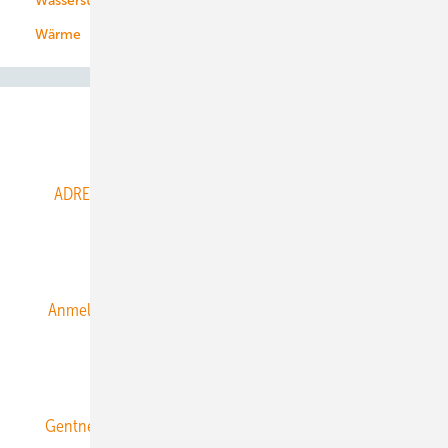
Wasserstoff
Wärme
Abo- & Leserservice
ADRESSBUCH der WIND- und SOLARENERGIE
AGB
Alle Inhalte chronologisch
Anmelden
Anmeldung & Registrierung
Datenschutz
E-Paper
ERNEUERBARE ENERGIEN abonnieren
Gentner Energy Media
Gentner Verlag
Impressum