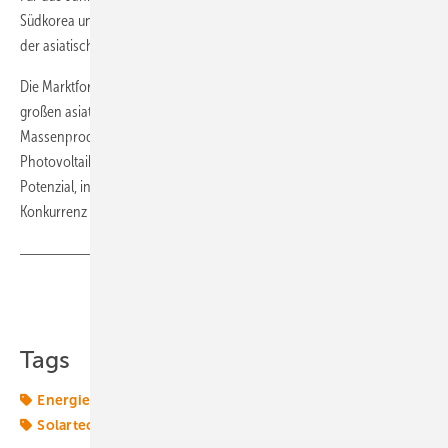
Südkorea und Taiwan. Bereits Ende des Jahres wird der Marktanteil
der asiatischen Produzenten auf 85 Prozent steigen.
Die Marktforscher vom IMS Research gehen davon aus, dass die
großen asiatischen Hersteller „schnell eine kostengünstige
Massenproduktion auf die Beine stellen können“, sagt Sam Wilkinson,
Photovoltaikanalyst bei IMS Research. „Sie haben gewiss das
Potenzial, in ein paar Jahren den heutigen Marktführern ernsthafte
Konkurrenz zu machen.“ (Sven Ullrich)
Teilen
Link kopieren
Tags
Energiewende 2.0
Modulhersteller
Photovoltaik
Solartechnik
Speicher
Transformation