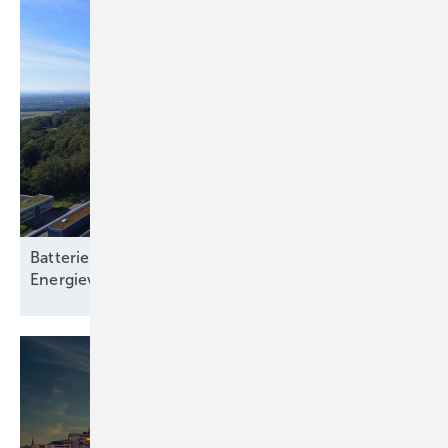
Batteriespeicher: Rückgrat einer klimaneutralen
Energieversorgung