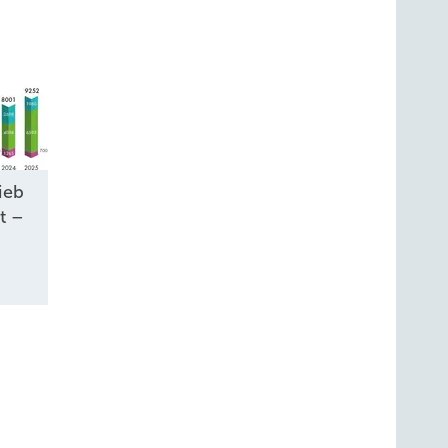
ieb
t –