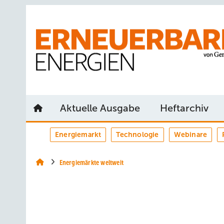
Springe
Springe
Springe
auf
auf
auf
Hauptinhalt
Hauptmenü
SiteSearch
Aktuelle Ausgabe
Heftarchiv
Energiemarkt
Technologie
Webinare
Energiemärkte weltweit