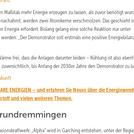
Paris
em Maßstab mehr Energie erzeugen zu lassen, als zuvor benötigt wurd
ne nachahmt, werden zwei Atomkerne verschmolzen. Das geschieht i
Energie erfordert. Bislang gelang eine solche Reaktion nur unter
 werden: „Der Demonstrator soll erstmals eine positive Energiebilan
me frei, dass die Anlagen darunter leiden – Kühlung ist also ebenfa
 zuversichtlich, bis Anfang der 2030er Jahre den Demonstrator zu b
ukunft
ARE ENERGIEN – und erfahren Sie Neues über die Energiewend
rstoff und vielen weiteren Themen.
 Grundremmingen
usionskraftwerk: „Alpha“ wird in Garching entstehen, unter der Regie