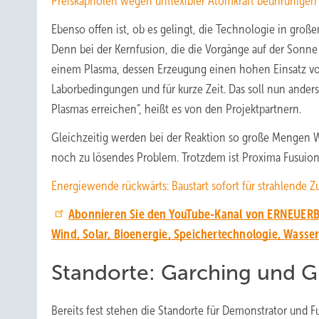
Preiskapriolen wegen unflexibler Atomkraft beunruhigen 
Ebenso offen ist, ob es gelingt, die Technologie in groß
Denn bei der Kernfusion, die die Vorgänge auf der Son
einem Plasma, dessen Erzeugung einen hohen Einsatz von 
Laborbedingungen und für kurze Zeit. Das soll nun anders
Plasmas erreichen“, heißt es von den Projektpartnern.
Gleichzeitig werden bei der Reaktion so große Mengen Wär
noch zu lösendes Problem. Trotzdem ist Proxima Fusuion
Energiewende rückwärts: Baustart sofort für strahlende Z
Abonnieren Sie den YouTube-Kanal von ERNEUERB
Wind, Solar, Bioenergie, Speichertechnologie, Wasse
Standorte: Garching und
Bereits fest stehen die Standorte für Demonstrator und F