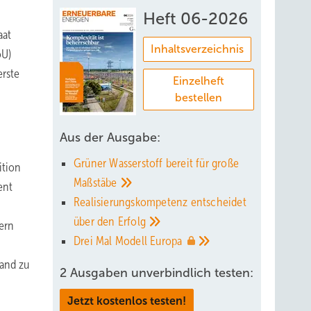
Heft 06-2026
aat
Inhaltsverzeichnis
oU)
erste
Einzelheft
bestellen
Aus der Ausgabe:
Grüner Wasserstoff bereit für große
ition
Maßstäbe
ent
Realisierungskompetenz entscheidet
über den
Erfolg
yern
Drei Mal Modell
Europa
and zu
2 Ausgaben unverbindlich testen:
Jetzt kostenlos testen!