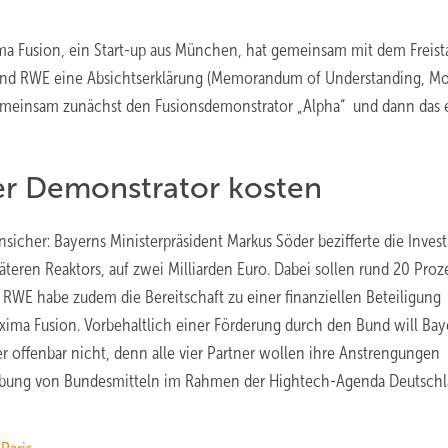
roxima Fusion, ein Start-up aus München, hat gemeinsam mit dem Freist
) und RWE eine Absichtserklärung (Memorandum of Understanding, M
 gemeinsam zunächst den Fusionsdemonstrator „Alpha“ und dann das 
der Demonstrator kosten
icher: Bayerns Ministerpräsident Markus Söder bezifferte die Invest
äteren Reaktors, auf zwei Milliarden Euro. Dabei sollen rund 20 Proz
. RWE habe zudem die Bereitschaft zu einer finanziellen Beteiligung
roxima Fusion. Vorbehaltlich einer Förderung durch den Bund will Ba
er offenbar nicht, denn alle vier Partner wollen ihre Anstrengungen
erbung von Bundesmitteln im Rahmen der Hightech-Agenda Deutschl