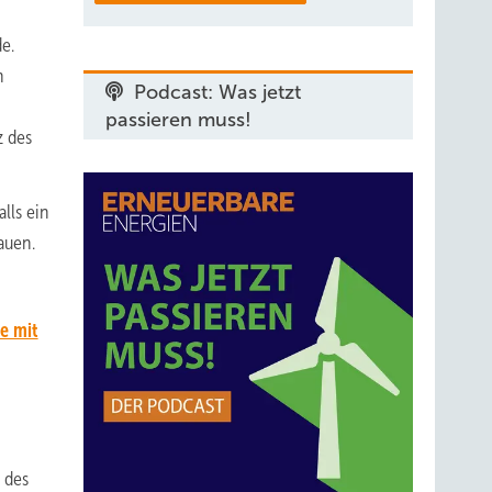
e.
n
Podcast: Was jetzt
passieren muss!
z des
lls ein
auen.
e mit
 des