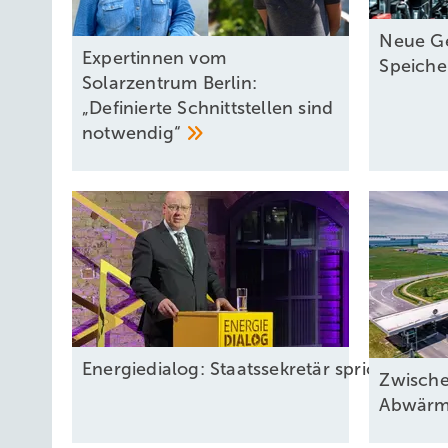
Neue Ge
Expertinnen vom
Speich
Solarzentrum Berlin:
„Definierte Schnittstellen sind
notwendig“
Energiedialog: Staatssekretär spricht üb
Zwisch
Abwär