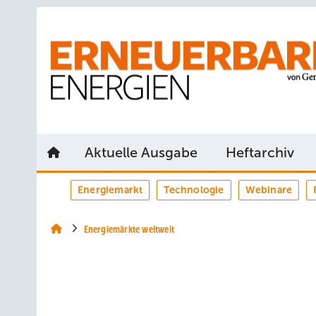
Springe
Springe
Springe
auf
auf
auf
Hauptinhalt
Hauptmenü
SiteSearch
Aktuelle Ausgabe
Heftarchiv
Energiemarkt
Technologie
Webinare
Energiemärkte weltweit