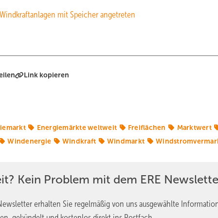
 Windkraftanlagen mit Speicher angetreten
eilen
Link kopieren
iemarkt
Energiemärkte weltweit
Freiflächen
Marktwert
Windenergie
Windkraft
Windmarkt
Windstromvermar
eit? Kein Problem mit dem ERE Newslette
ewsletter erhalten Sie regelmäßig von uns ausgewählte Informatio
en, gebündelt und kostenlos direkt ins Postfach.