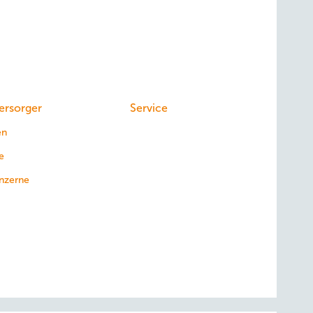
ersorger
Service
en
e
nzerne