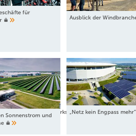
schäfte für
Ausblick der Windbranc
er
er EEG-Pläne und Kraftwerksstrategie
„Netz kein Engpass
mehr
en Sonnenstrom und
me