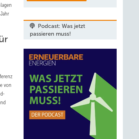
nlagen
 Jahr
Podcast: Was jetzt
passieren muss!
ür
ferenz
te von
nd-
und