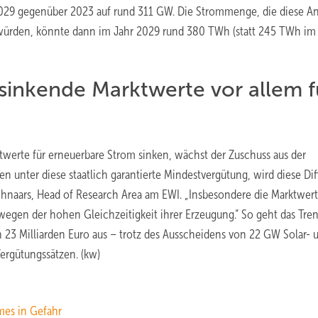
2029 gegenüber 2023 auf rund 311 GW. Die Strommenge, die diese A
würden, könnte dann im Jahr 2029 rund 380 TWh (statt 245 TWh im
sinkende Marktwerte vor allem f
ktwerte für erneuerbare Strom sinken, wächst der Zuschuss aus der
 unter diese staatlich garantierte Mindestvergütung, wird diese Dif
chnaars, Head of Research Area am EWI. „Insbesondere die Marktwer
egen der hohen Gleichzeitigkeit ihrer Erzeugung.“ So geht das Tre
23 Milliarden Euro aus – trotz des Ausscheidens von 22 GW Solar- 
rgütungssätzen. (kw)
mes in Gefahr