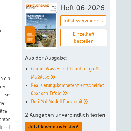
Heft 06-2026
Inhaltsverzeichnis
en
Einzelheft
bestellen
Aus der Ausgabe:
Grüner Wasserstoff bereit für große
Maßstäbe
en ein
Realisierungskompetenz entscheidet
eren
über den
Erfolg
t Lead
Drei Mal Modell
Europa
che
ätze
2 Ausgaben unverbindlich testen:
achten
Jetzt kostenlos testen!
t sich