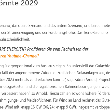
önnte 2029
Szenario, das obere Szenario und das untere Szenario, und berechnet
ng, der Stromerzeugung und der Förderungshöhe. Das Trend-Szenario
wahrscheinlichkeit.
RE ENERGIEN? Profitieren Sie vom Fachwissen der
eren Youtube-Channel!
g überproportional zum Ausbau steigen. So unterstellt das Gutacht
en fällt der angenommene Zubau bei Freiflächen-Solaranlagen aus, d
über 2023 mehr als verdreifachen könnte“, sagt Fabian Arnold, Projec
echnologiekosten und die regulatorischen Rahmenbedingungen, wel
h verbessert haben“, so Arnold. Hierzu zählen sowohl höhere Förders
hmigungs- und Meldepflichten. Für Wind an Land rechnet das Gut
re-Wind mit knapp 16 GW (06/24: knapp 9 GW). Insgesamt verdoppel