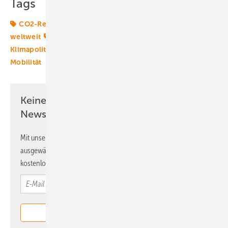
Tags
CO2-Reduktionsziele
Energiemarkt
Energiemärkte
weltweit
Klimagesetze
Klimaneutralität
Klimapolitik
Klimaschutzziele
Klimasünder
Mobilität
Keine Zeit? Kein Problem mit dem ERE
Newsletter!
Mit unserem Newsletter erhalten Sie regelmäßig von uns
ausgewählte Informationen und Neuigkeiten, gebündelt und
kostenlos direkt ins Postfach.