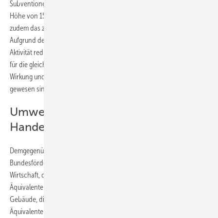
Subventionen und Zuschüsse bis 2030 klimaschädliche Emissionen in
Höhe von 156 Millionen Tonnen CO2-Äquivalenten. Zu beachten sei
zudem das zugrundegelegte Jahr 2020, schreiben die Autoren:
Aufgrund der Covid-19-Pandemie waren Reisen und wirtschaftliche
Aktivität reduziert, „sodass die Mindereinnahmen bzw. Haushaltsmittel
für die gleichen staatlichen Begünstigungen mit klimaschädlicher
Wirkung und weiteren Maßnahmen in anderen Jahren als 2020 höher
gewesen sind“.
Umweltverbände mahnen schnelles
Handeln an
Demgegenüber stehen klimafreundliche Subventionen, wie etwa die
Bundesförderung für Energie- und Ressourceneffizienz in der
Wirtschaft, die bis 2030 insgesamt 40,4 Millionen Tonnen CO
-
2
Äquivalente einspart oder die Bundesförderung für effiziente
Gebäude, die bis 2030 insgesamt 53,6 Millionen Tonnen CO
-
2
Äquivalente reduziert.