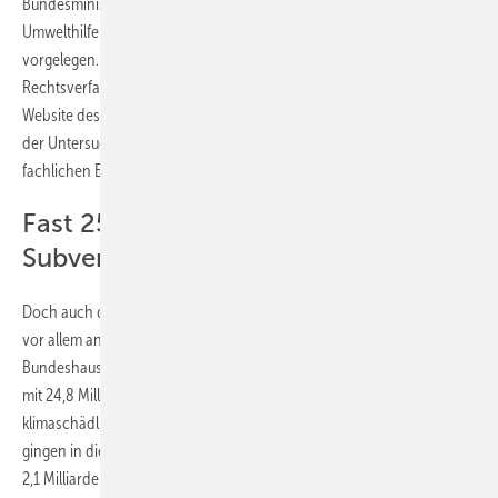
Bundesministeriums für Wirtschaft und Klimaschutz. Laut Deutscher
Umwelthilfe (DUH) hätten die Ergebnisse bereits im November
vorgelegen. Die Zahlen seien aber erst nach Einleitung eines
Rechtsverfahrens durch die DUH veröffentlicht worden. Auf der
Website des Öko-Instituts wird darauf hingewiesen, dass Abschluss
der Untersuchung am 10. November 2023 und Abschluss der
fachlichen Bearbeitung zum 31. Juli 2024 erfolgte.
Fast 25 Milliarden klimaschädliche
Subventionen für den Verkehrssektor
Doch auch der Inhalt der Studie gibt reichlich Anlass zur Diskussion –
vor allem angesichts der fehlenden Milliarden im kommenden
Bundeshaushalt und gefährdeter Klimaschutzziele. So flossen 2020
mit 24,8 Milliarden Euro die meisten staatlichen Begünstigungen mit
klimaschädlicher Wirkung in den Verkehrssektor. 4,1 Milliarden Euro
gingen in die Industrie, 4,7 Milliarden Euro in die Landwirtschaft und
2,1 Milliarden Euro in den Energiesektor. Insgesamt verursachen diese