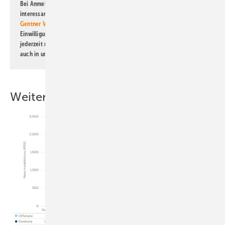
Bei Anmeldung zu diesem Newsletter bin ich damit einverstanden, über
interessante Verlags- und Online-Angebote
der Marken der Alfons W.
Gentner Verlag GmbH & Co. KG
informiert zu werden. Diese
Einwilligung kann ich jederzeit widerrufen und eine Abmeldung ist
jederzeit möglich. Informationen zum Umgang mit Daten finden Sie
auch in unserer
Datenschutzerklärung
.
Weitere Inhalte