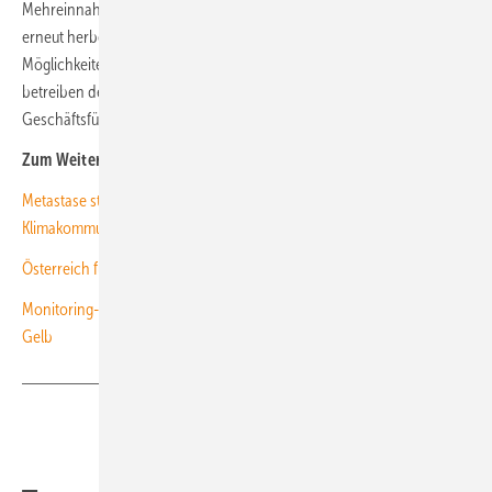
Mehreinnahmen). „In der neusten Haushaltseinigung muss die Bahn
erneut herbe finanzielle Einbußen hinnehmen, dabei liegen die
Möglichkeiten Geld zu sparen und gleichzeitig Klimaschutz zu
betreiben den Ministern seit Monaten vor“, kritisiert DUH-
Geschäftsführer Jürgen Resch. (kw)
Zum Weiterlesen:
Metastase statt Kipppunkt: Brauchen wir eine andere
Klimakommunikation?
Österreich führt Bonus für europäische Solarprodukte ein
Monitoring-Bericht-Energiewende: Experten stellen die Ampel auf
Gelb
Teilen
Link kopieren