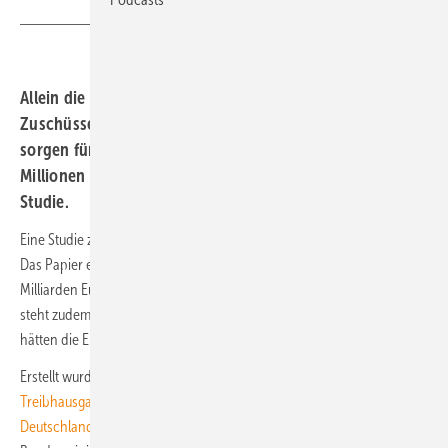
Allein die milliardenschweren umweltschädlichen
Zuschüsse und Steuererleichterungen im Jahr 2020
sorgen für zusätzliche CO2-Emissionen von 156
Millionen Tonnen CO2 bis 2030, besagt eine aktuelle
Studie.
Eine Studie zur Klimawirkung von Subventionen sorgt für Aufregung.
Das Papier ermittelte nicht nur, dass allein 2020 insgesamt 35,8
Milliarden Euro in klimaschädliche Subventionen flossen, sondern es
steht zudem der Vorwurf im Raum, Finanz- und Wirtschaftsministerium
hätten die Ergebnisse zurückgehalten.
Erstellt wurde das Papier „
Quantifizierung der
Treibhausgaswirkung von staatlichen Begünstigungen in
Deutschland
“ von Öko-Institut und Fraunhofer ISI im Auftrag des