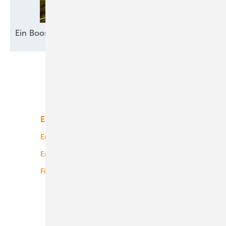
Ein Booster für
Akzeptanz
Unsere Themen
Energiemarkt
Technologie
Energierecht
Planung
Energiemärkte weltweit
Logistik
Finanzierung
Betrieb
Onshore-Wind
Offshore-Wind
Solar