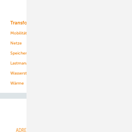
Bioenergie
Transformation
Energieversorger
Service
Mobilität
Kommunen
Netze
Stadtwerke
Speicher
Energiekonzerne
Lastmanagement
Wasserstoff
Wärme
Abo- & Leserservice
ADRESSBUCH der WIND- und SOLARENERGIE
AGB