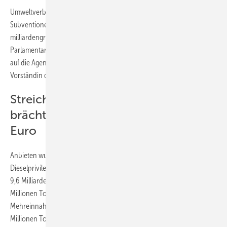
Umweltverbände fordern, jetzt vor allem Verkehrssektor
Subventionen zu streichen. „Angesichts der weiterhin
milliardengroßen Haushaltslücke ist es jetzt an den
Parlamentarier:innen, die umweltschädlichen Subventionen endlich
auf die Agenda zu setzen“, sagt Carolin Schenuit, geschäftsführende
Vorständin des Forums Öko-Sozial Marktwirtschaft (FÖS).
Streichen des Dienstwagenprivilegs
brächte jährlich gut sechs Milliarden
Euro
Anbieten wurden sich da zum Beispiel die Streichung des
Dieselprivilegs (-25,7 Millionen Tonnen CO2e bis 2030 und jährlich
9,6 Milliarden Euro zusätzlich), des Dienstwagenprivilegs (-7,89
Millionen Tonnen CO2e bis 2030 und 6,1 Milliarden Euro
Mehreinnahmen jährlich) oder der Entfernungspauschale (-16,41
Millionen Tonnen CO2e und jährlich 5,3 Milliarden Euro