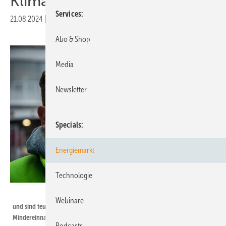
Klimaschutz
Services
21.08.2024
|
Druckvorschau
Abo & Shop
Media
Newsletter
Specials
Energiemarkt
Technologie
Maximilian Urschl / DUH
Webinare
und sind teuer: Das Dieselprivileg sorgte 2020 für fast zehn Milliarden Euro
Mindereinnahmen.
Podcasts