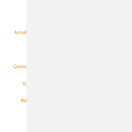
Alle Inhalte chronologisch
Anmelden
Anmeldung & Registrierung
Datenschutz
E-Paper
ERNEUERBARE ENERGIEN abonnieren
Gentner Energy Media
Gentner Verlag
Impressum
Karriere bei Gentner
Team
Mediaservice
Mitgliedschaften und Engagement
Newsletter
Privacy Manager
RSS-Feed