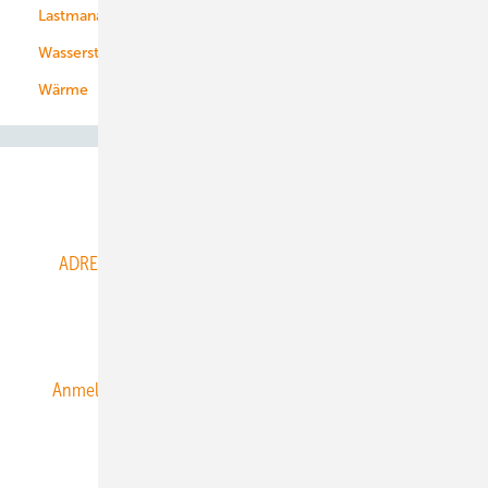
Lastmanagement
Wasserstoff
Wärme
Abo- & Leserservice
ADRESSBUCH der WIND- und SOLARENERGIE
AGB
Alle Inhalte chronologisch
Anmelden
Anmeldung & Registrierung
Datenschutz
E-Paper
ERNEUERBARE ENERGIEN abonnieren