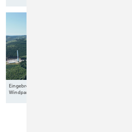
Eingebremster Boom: Weiterhin nur zweitbester
Windparkzubau in Halbjahr
Eins
Unsere Themen