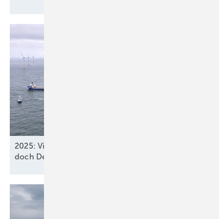
2025: Vier neue Meereswindparks stöpseln ein,
doch Deutschland verfehlt
2030-Ziel