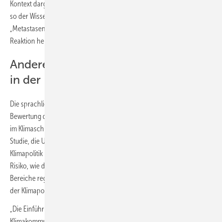
Kontext dargestellt werden, der lebensrettende Maßnahmen betont,
so der Wissenschaftler. Beispielsweise könnten Kipppunkte als
„Metastasen“ beschrieben werden, um eine ernstere und dringlichere
Reaktion hervorzurufen.
Andere Sprache – mehr Gehör auch
in der Politik
Die sprachliche Umstellung könne auch dazu beitragen, eine ehrliche
Bewertung der notwendigen rechtlichen und regulatorischen Schritte
im Klimaschutz zu fördern, so Forgács. Denn, auch das ergab seine
Studie, die Umsetzung von wissenschaftlichem Wissen in der
Klimapolitik bleibe im Vergleich zu anderen Bereichen mit hohem
Risiko, wie der Luftfahrt oder der Medizin, deutlich zurück. Diese
Bereiche regulierten Verantwortung und Sicherheit strenger, was in
der Klimapolitik bisher nicht im gleichen Maße der Fall ist.
„Die Einführung einer medizinischen Sprache in der
Klimakommunikation könnte einen Paradigmenwechsel darstellen.