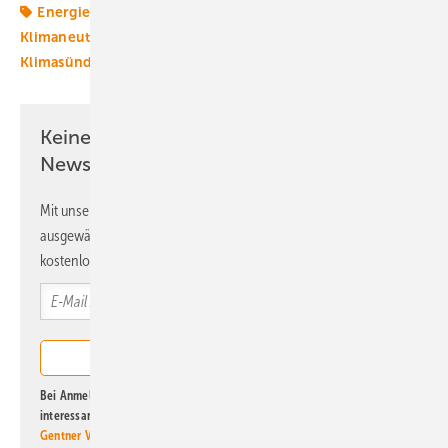
Energiemärkte weltweit
Energiepolitik
Klimaneutralität
Klimapolitik
Klimaschutzziele
Klimasünder
Keine Zeit? Kein Problem mit dem ERE
Newsletter!
Mit unserem Newsletter erhalten Sie regelmäßig von uns
ausgewählte Informationen und Neuigkeiten, gebündelt und
kostenlos direkt ins Postfach.
Bei Anmeldung zu diesem Newsletter bin ich damit einverstanden, über
interessante Verlags- und Online-Angebote
der Marken der Alfons W.
Gentner Verlag GmbH & Co. KG
informiert zu werden. Diese