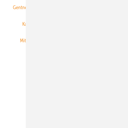
Gentner Energy Media
Gentner Verlag
Impressum
Karriere bei Gentner
Team
Mediaservice
Mitgliedschaften und Engagement
Newsletter
Privacy Manager
RSS-Feed
Veranstaltungen / Webinare
© 2026 ERNEUERBARE ENERGIEN