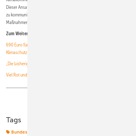
Dieser Ansatz könnte helfen, die Ernsthaftigkeit der Klimakrise klarer
zu kommunizieren und eine breitere Akzeptanz für notwendige
Maßnahmen zu schaffen“, betont Bálint Forgács. (kw)
Zum Weiterlesen:
690 Euro für eine Tonne CO
: Wie Verkehrssubventionen den
2
Klimaschutz sabotieren
„Die bisherige Klimapolitik hat eine soziale Schieflage“
Viel Rot und wenig Grün auf der deutschen Umweltampel
Teilen
Link kopieren
Tags
Bundespolitik
CO2-Reduktionsziele
Energiemarkt