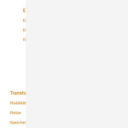
Energiemarkt
Technologie
Energierecht
Planung
Energiemärkte weltweit
Logistik
Finanzierung
Betrieb
Onshore-Wind
Offshore-Wind
Solar
Bioenergie
Transformation
Energieversorger
Service
Mobilität
Kommunen
Netze
Stadtwerke
Speicher
Energiekonzerne