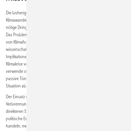
Die bisherige wissenschaftliche Kommunikation rund um den
Klimawandel werde häufig missverstanden oder vermittle nicht die
nötige Dringlichkeit, ergab seine
gerade veröffentlichte Studie
.
Das Problem: Die oft euphemistische und technische Sprache, die
von Klimaforschenden häufig verwendet wird, entspreche zwar den
wissenschaftlichen Normen der Zurückhaltung, doch die versteckten
Implikationen erschwerten es Nicht-Experten, die Schwere der
Klimakrise vollständig zu begreifen. Die aktuelle Klimasprache
verwende oft positive Emotionen ( „grün“, „öko-freundlich“) oder
passive Töne ( „Katastrophe“, „Krise“), die die Dringlichkeit der
Situation abschwächten.
Der Einsatz einer negativeren ( „globale Überhitzung“, „globale
Verbrennung“), aktiveren („Klimazerstörung“, „Klimaselbstmord“), und
direkteren Sprache („Hochofeneffekt“) könnte die Öffentlichkeit und
politische Entscheidungsträger dazu motivieren, effektiver zu
handeln, meint Forgács. Gleichzeitig könnten Klimafragen in einem