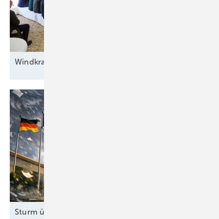
Windkraft auf
Rennwegkurs
Sturm überm Kanzleramt: Höchstrichterliches