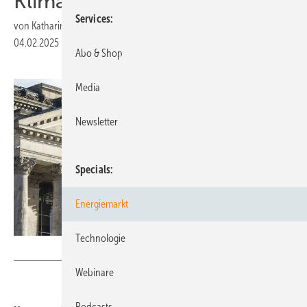
Klimaschutz
Services
von
Katharina Wolf
04.02.2025
|
Druckvorschau
Abo & Shop
Media
Newsletter
Specials
Energiemarkt
Technologie
Deutscher Bundestag / Simone M. Neumann
Webinare
Podcasts