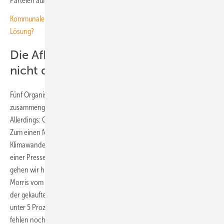
Parteien auf die insgesamt acht Fragen antworten.
Kommunaler Klimaschutz: Ist eine neue Gemeinschaftsaufgabe die
Lösung?
Die AfD als Klimawandelleugnerin ist
nicht dabei
Fünf Organisationen aus dem Bereich Klimaschutzhaben sich
zusammengetan, die Fragen entwickelt und das Tool online gestellt.
Allerdings: Ganz vollständig ist die Liste der Kandidierenden nicht.
Zum einen fehlen alle Vertreter der AfD. Die Partei leugne den
Klimawandel und wolle die Klimaschutzpolitik beenden, hieß es auf
einer Pressekonferenz zur Vorstellung von #wählbar25. „Deshalb
gehen wir hier nicht in einen produktiven Austausch“, sagte Craig
Morris vom Verein „Klimaschutz im Bundestag.“ Zum anderen weise
der gekaufte Datensatz Lücken auf: Alle Parteien, die im Dezember
unter 5 Prozent lagen, waren im Datensatz nicht enthalten, deshalb
fehlen noch einige Kandidierende von FDP, der Linken und dem BSW.