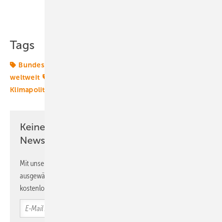
Teilen
Link kopieren
Tags
Bundespolitik
Energiemarkt
Energiemärkte
weltweit
Frage
Klimagesetze
Klimaneutralität
Klimapolitik
Klimaschutz
Klimaschutzziele
Keine Zeit? Kein Problem mit dem ERE
Newsletter!
Mit unserem Newsletter erhalten Sie regelmäßig von uns
ausgewählte Informationen und Neuigkeiten, gebündelt und
kostenlos direkt ins Postfach.