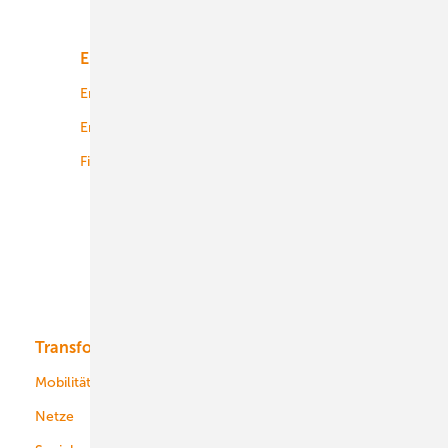
Unsere Themen
Energiemarkt
Technologie
Energierecht
Planung
Energiemärkte weltweit
Logistik
Finanzierung
Betrieb
Onshore-Wind
Offshore-Wind
Solar
Bioenergie
Transformation
Energieversorger
Service
Mobilität
Kommunen
Netze
Stadtwerke