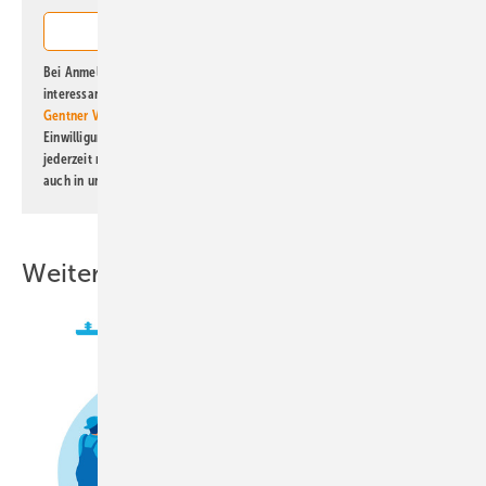
Bei Anmeldung zu diesem Newsletter bin ich damit einverstanden, über
interessante Verlags- und Online-Angebote
der Marken der Alfons W.
Gentner Verlag GmbH & Co. KG
informiert zu werden. Diese
Einwilligung kann ich jederzeit widerrufen und eine Abmeldung ist
jederzeit möglich. Informationen zum Umgang mit Daten finden Sie
auch in unserer
Datenschutzerklärung
.
Weitere Inhalte