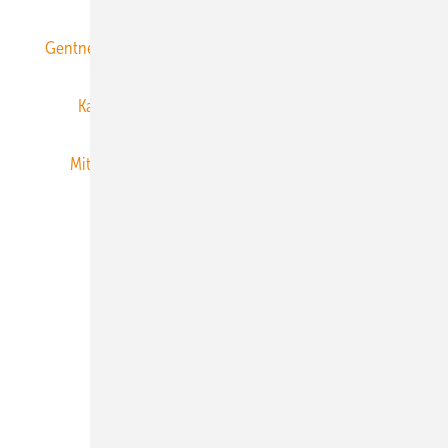
Gentner Energy Media
Gentner Verlag
Impressum
Karriere bei Gentner
Team
Mediaservice
Mitgliedschaften und Engagement
Newsletter
Privacy Manager
RSS-Feed
Veranstaltungen / Webinare
© 2026 ERNEUERBARE ENERGIEN