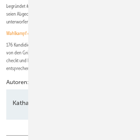
begründet #wählbar25 das Vorgehen auf seiner Website. Außerdem
seien Abgeordnete laut Grundgesetz nur ihrem Gewissen
unterworfen.
Wahlkampf ohne Klimaschutz – kein gutes Omen
176 Kandidierende haben bis Anfang Februar geantwortet, davon 73
von den Grünen und 71 von der SPD. Wer seinen eigenen Wahlkreis
checkt und Lücken findet, kann per Klick eine Mail an den
entsprechenden Kandidaten mit der Bitte um Antwort schicken.
Autoren:
Katharina Wolf