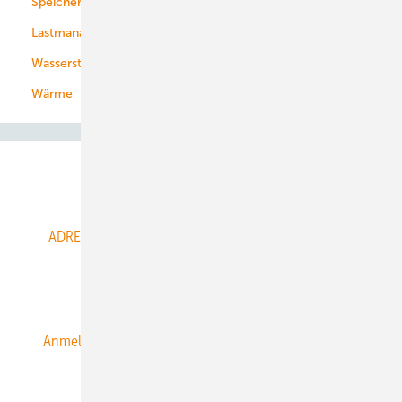
Speicher
Energiekonzerne
Lastmanagement
Wasserstoff
Wärme
Abo- & Leserservice
ADRESSBUCH der WIND- und SOLARENERGIE
AGB
Alle Inhalte chronologisch
Anmelden
Anmeldung & Registrierung
Datenschutz
E-Paper
ERNEUERBARE ENERGIEN abonnieren