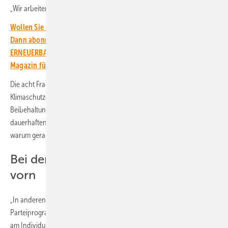
„Wir arbeiten daran, die fehlenden zu ergänzen“, versicherte Morris.
Wollen Sie über die Energiewende auf dem Laufenden bleiben?
Dann abonnieren Sie einfach den kostenlosen Newsletter von
ERNEUERBARE ENERGIEN – dem größten verbandsunabhängigen
Magazin für erneuerbare Energien in Deutschland!
Die acht Fragen betreffen dabei ganz unterschiedliche Bereiche des
Klimaschutzes, von eher allgemeinen wie der Frage nach der
Beibehaltung der Klimaziele bis hin zu eher detaillierten wie der
dauerhaften Förderung des Strompreis-Checks. Dazu gibt’s Details,
warum gerade diese Frage künftig wichtig sein könnte.
Bei den Antworten liegen die Grünen
vorn
„In anderen Wahlchecks wie dem Wahl-O-Mat werden
Parteiprogramme von externen Analyst*innen verglichen. Wir setzen
am Individuum an – schließlich gibt es eine Erst- und Zweitstimme“,