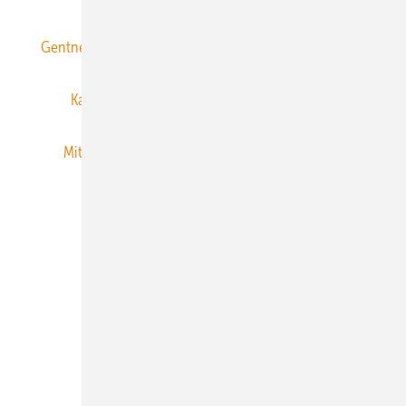
Gentner Energy Media
Gentner Verlag
Impressum
Karriere bei Gentner
Team
Mediaservice
Mitgliedschaften und Engagement
Newsletter
Privacy Manager
RSS-Feed
Veranstaltungen / Webinare
© 2026 ERNEUERBARE ENERGIEN