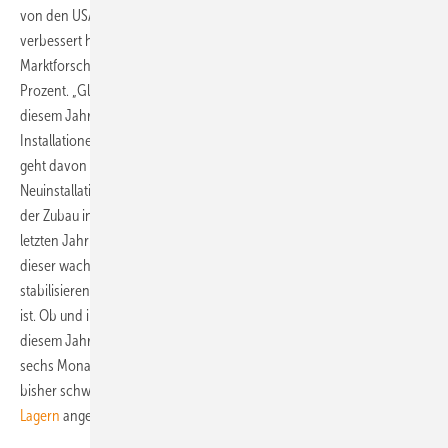
von den USA und China, dass sich vom neunten auf den vierten Platz
verbessert hat. Für den gesamteuropäischen Markt erwarten die
Marktforscher insgesamt einen Rückgang der Nachfrage um ein
Prozent. „Gleichzeitig ist es wichtig daran zu erinnern, dass Europa in
diesem Jahr immer noch fast 70 Prozent der weltweiten
Installationen auf sich vereint“, beschwichtigt Ash Sharma. Der Bericht
geht davon aus, dass in elf europäischen Ländern die
Neuinstallationen mindestens 100 Megawatt erreichen. Weltweit soll
der Zubau in 20 Ländern die 100-Megawatt-Grenze übersteigen. Im
letzten Jahr erreichten nur 13 Staaten solch hohe Zubauraten. Mit
dieser wachsenden Diversifizierung wird sich der weltweite Markt
stabilisieren, da er nicht mehr von ein oder zwei Ländern abhängig
ist. Ob und inwieweit die Hersteller von Solarmodulen schon in
diesem Jahr von dem mutmaßlich starken Wachstum in den nächsten
sechs Monaten profitieren, bleibt noch offen. Denn aufgrund der
bisher schwachen Nachfrage haben sie große
Bestände in ihren
Lagern
angehäuft, die sie erst einmal abbauen müssen. (Sven Ullrich)