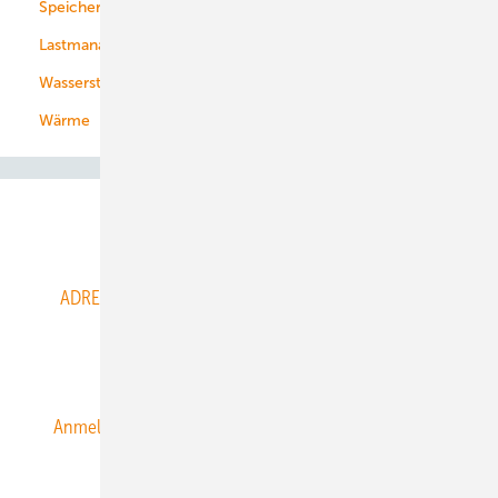
Speicher
Energiekonzerne
Lastmanagement
Wasserstoff
Wärme
Abo- & Leserservice
ADRESSBUCH der WIND- und SOLARENERGIE
AGB
Alle Inhalte chronologisch
Anmelden
Anmeldung & Registrierung
Datenschutz
E-Paper
ERNEUERBARE ENERGIEN abonnieren