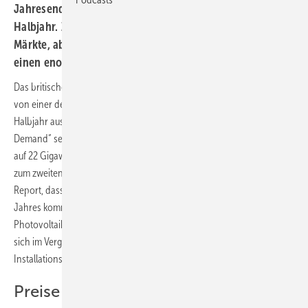
Jahresende sorgen für eine Marktbelebung im zweiten
Halbjahr. Zwar bleiben Deutschland und Italien stärkste
Märkte, aber vor allem China prophezeien die Analysten
einen enormen Zuwachs.
Das britische Marktforschungsunternehmen
IMS Research
geht
von einer deutlichen Belebung des Photovoltaikmarktes im zweiten
Halbjahr aus. IMS korrigiert im dritten Quartalsbericht 2011 „Global PV
Demand“ seine Prognose für den weltweiten Zubau um ein Gigawatt
auf 22 Gigawatt nach oben. „Obwohl die Installationen vom ersten
zum zweiten Quartal nur um 13 Prozent stiegen, zeigt unser jüngster
Report, dass es zu einem riesigen Wachstum in der zweiten Hälfte des
Jahres kommen wird“, kommentiert Ash Sharma, Chefanalsyst für
Photovoltaik bei IMS Research. So erwarten die Marktforscher, dass
sich im Vergleich zum schwachen ersten Halbjahr dieses Jahres die
Installationszahlen zwischen Juli und Dezember verdoppeln.
Preise seit 2006 halbiert