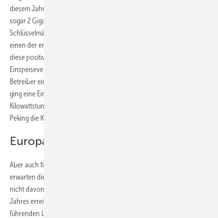
diesem Jahr 1,3 Gigawatt beträgt. Im nächsten Jahr soll das Land
sogar 2 Gigawatt erreichen. Langfristig wird China einer der
Schlüsselmärkte in der Photovoltaik. Bis 2015 soll das Reich der Mitte
einen der ersten drei Plätze beim Zubau einnehmen. IMS begründet
diese positive Vorhersage unter anderem mit der Einführung einer
Einspeisevergütung in China am 24. Juli dieses Jahres. So erhalten
Betreiber einer Solaranlage, die vor dem ersten Juli 2011 ans Netz
ging eine Einspeisevergütung von umgerechnet 13 Eurocent pro
Kilowattstunde. Für alle nach dem 1. Juli gebauten Anlagen vergütet
Peking die Kilowattstunde mit umgerechnet elf Eurocent.
Europa weiterhin vorn
Aber auch für die schwächelnden deutschen und italienischen Märkte
erwarten die Forscher eine leichte Marktbelebung, auch wenn sie
nicht davon ausgehen, dass der Zubau die Dimensionen des letzten
Jahres erreicht. Deutschland und Italien bleiben trotzdem die
führenden Länder bei der Installation von Solarstromanlagen, gefolgt