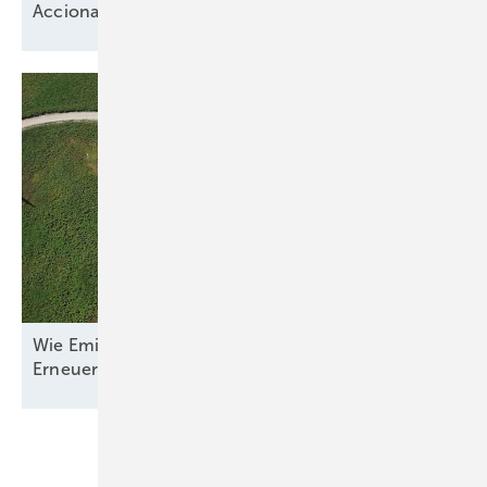
Acciona offen für neue
Wachstumsphase
Wie Emilia-Romagna und RWE in Italien nun den
Erneuerbaren-Ausbau
anpacken