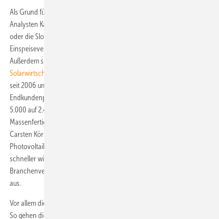
Als Grund für die rapide Zunahme der Nachfrage nennen die
Analysten Kaufanreize auf den neuen Märkten wie Großbritannien
oder die Slowakei und die geplante Degression der
Einspeisevergütung in vielen Ländern zum Ende des Jahres.
Außerdem sinken die Modulpreise weiter. Der
Bundesverband für
Solarwirtschaft
(BSW-Solar) bestätigt, dass die Preise für Solarmodule
seit 2006 um die Hälfte gefallen sind. Der durchschnittliche
Endkundenpreis pro Kilowatt Leistung sank in diesem Zeitraum von
5.000 auf 2.400 Euro. „Technologischer Fortschritt und
Massenfertigung machen Solarenergie zum Preisbrecher“, sagt
Carsten Körnig, Hauptgeschäftsführer des BSW-Solar. „Je stärker der
Photovoltaik-Weltmarkt in den nächsten Jahren wächst, desto
schneller wird Solarstrom wettbewerbsfähig.“ Bis 2020 gehen die
Branchenvertreter von einer Verdreifachung der Absatzzahlen bei
aus.
Vor allem die Märkte in Asien und Amerika sollen erheblich wachsen.
So gehen die Marktforscher davon aus, dass der Zubau in China in