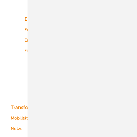
Unsere Themen
Energiemarkt
Technologie
Energierecht
Planung
Energiemärkte weltweit
Logistik
Finanzierung
Betrieb
Onshore-Wind
Offshore-Wind
Solar
Bioenergie
Transformation
Energieversorger
Service
Mobilität
Kommunen
Netze
Stadtwerke