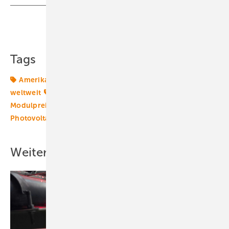
Teilen
Link kopieren
Tags
Amerika
China
Energiemarkt
Energiemärkte
weltweit
Europa
Halbjahr
Marktentwicklung
Modulpreise
Nachfrage
Photovoltaik
Photovoltaikmarkt
Preise
Solartechnik
Zubau
Weitere Inhalte