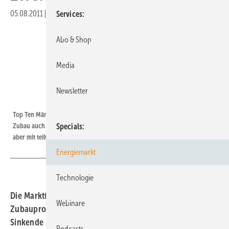
05.08.2011
|
Druckvorschau
Services
Abo & Shop
Media
Newsletter
Grafik: IMS Research
Top Ten Märkte 2011 | Deutschland und Italien führen die Rangliste beim
Zubau auch in diesem Jahr an. Die Märkte in Asien und Amerika glänzen
Specials
aber mit teilweise erheblichem Wachstum.
Energiemarkt
Technologie
Die Marktforscher von IMS Research haben die
Webinare
Zubauprognose für dieses Jahr nach oben korrigiert.
Sinkende Modulpreise, neue Märkte und Degression zum
Podcasts