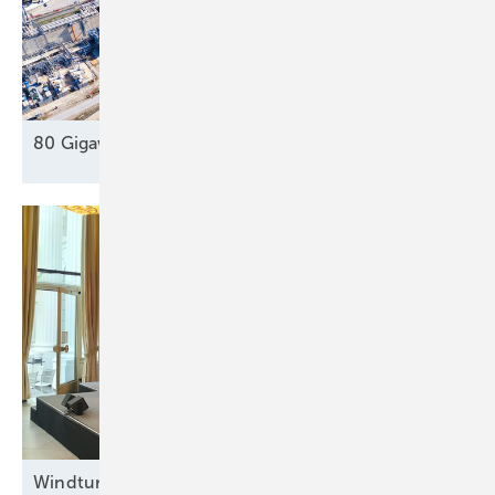
80 Gigawatt gegen die Dunkelflaute
?
Windturbinenbauer Nordex und Anteilseigner