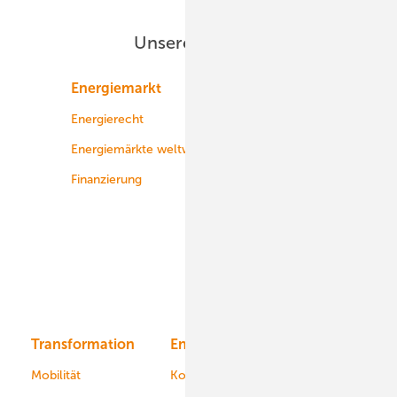
Unsere Themen
Energiemarkt
Technologie
Energierecht
Planung
Energiemärkte weltweit
Logistik
Finanzierung
Betrieb
Onshore-Wind
Offshore-Wind
Solar
Bioenergie
Transformation
Energieversorger
Service
Mobilität
Kommunen