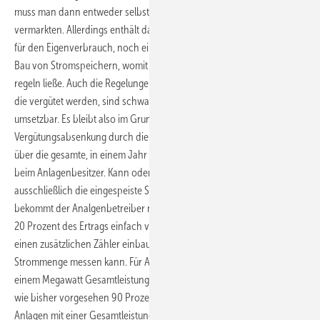
muss man dann entweder selbst verbrauchen oder selbst
vermarkten. Allerdings enthält das EEG weder praktikable Regelungen
für den Eigenverbrauch, noch einen gesicherten Marktanreiz für den
Bau von Stromspeichern, womit sich der Eigenverbrauch auch gut
regeln ließe. Auch die Regelungen für die Bemessung der 80 Prozent,
die vergütet werden, sind schwammig und kaum in der Praxis
umsetzbar. Es bleibt also im Grunde zunächst einmal eine weitere
Vergütungsabsenkung durch die Hintertür. Dabei liegt der Nachweis
über die gesamte, in einem Jahr erzeugte Strommenge auch noch
beim Anlagenbesitzer. Kann oder will er das nicht tun, so gilt
ausschließlich die eingespeiste Strommenge als Grundlage. Von der
bekommt der Analgenbetreiber nur vier Fünftel vergütet, würde also
20 Prozent des Ertrags einfach verschenken, wenn er sich nicht noch
einen zusätzlichen Zähler einbaut, der die insgesamt erzeugte
Strommenge messen kann. Für Anlagen zwischen zehn Kilowatt und
einem Megawatt Gesamtleistung beträgt die vergütete Strommenge
wie bisher vorgesehen 90 Prozent. Die Betreiber noch größerer
Anlagen mit einer Gesamtleistung bis zehn Megawatt bekommen