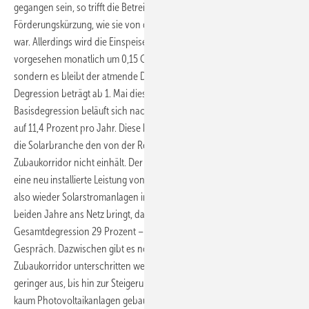
gegangen sein, so trifft die Betreiber die volle Härte der
Förderungskürzung, wie sie von der Bundesregierung vorgesehen
war. Allerdings wird die Einspeisevergütung nicht wie bisher
vorgesehen monatlich um 0,15 Cent pro Kilowattstunde gekürzt,
sondern es bleibt der atmende Deckel erhalten. Die monatliche
Degression beträgt ab 1. Mai dieses Jahres ein Prozent. Die
Basisdegression beläuft sich nach Angaben der Regierung insgesamt
auf 11,4 Prozent pro Jahr. Diese kann sich aber weiter erhöhen, wenn
die Solarbranche den von der Regierung vorgegebenen
Zubaukorridor nicht einhält. Der sieht für dieses und nächstes Jahr
eine neu installierte Leistung von 2,5 bis 3,5 Gigawatt vor. Wenn man
also wieder Solarstromanlagen in der Größenordnung der letzten
beiden Jahre ans Netz bringt, dann beträgt die jährliche
Gesamtdegression 29 Prozent – bisher waren 28 Prozent im
Gespräch. Dazwischen gibt es noch Abstufungen. Sollte der
Zubaukorridor unterschritten werden, fällt die monatliche Degression
geringer aus, bis hin zur Steigerung der Einspeisevergütung, wenn
kaum Photovoltaikanlagen gebaut werden. So würden die Tarife nicht