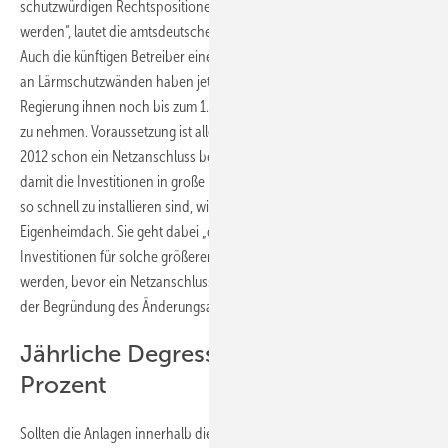
schutzwürdigen Rechtspositionen verfestigt hatten, geschützt
werden“, lautet die amtsdeutsche Formulierung im Gesetzesantrag.
Auch die künftigen Betreiber einer Dachanlage oder eines Generators
an Lärmschutzwänden haben jetzt etwas mehr Zeit. So will die
Regierung ihnen noch bis zum 1. Juli Zeit geben, die Anlage in Betrieb
zu nehmen. Voraussetzung ist allerdings, dass bis zum 24. Februar
2012 schon ein Netzanschluss beantragt wurde. Die Regierung will
damit die Investitionen in große Dachanlagen schützen, die ja nicht
so schnell zu installieren sind, wie eine kleine Anlage auf einem
Eigenheimdach. Sie geht dabei „davon aus, dass relevante
Investitionen für solche größeren Anlagen in der Regel nicht getätigt
werden, bevor ein Netzanschlussbegehren gestellt wurde“, heißt es in
der Begründung des Änderungsantrages.
Jährliche Degression bis zu 29
Prozent
Sollten die Anlagen innerhalb dieser Übergangsfristen nicht in Betrieb