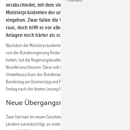
verabschiedet, mit dem sie auf die Forderungen der
Ministerpräsidenten der unionsgeführten Bundesländer
eingehen. Zwar fallen die Verordnungsermächtigungen
raus, doch trifft es vor allem die Betreiber kleiner
Anlagen noch härter als schon geplant.
Nachdem die Ministerpräsidenten der unionsgeführten Bundesländer
von der Bundesregierung Änderungen in der EEG-Novelle gefordert
hatten, hat die Regierungskoalition einen neuen Entwurf der EEG-
Novelle beschlossen. Diese soll morgen abschließend im
Umweltausschuss des Bundestages beraten werden, bevor der
Bundestag am Donnerstag und Freitag noch einmal debattiert. Am
Freitag nach der letzten Lesung folgt auch gleich die Abstimmung.
Neue Übergangsregelungen
Zwar hat man im neuen Gesetzentwurf mehrere Forderungen aus den
Ländern berücksichtigt, an anderer Stelle die Novelle aber erheblich