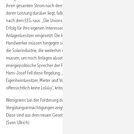
ihren gesamten Strom nach dem EEG vergütet. Alle Generatoren,
deren Leistung darüber liegt, fallen sowieso ganz aus der Förderung
nach dem EEG raus. „Die Unions-Ministerpräsidenten haben sich mit
Erfolg für ihre eigenen Interessen sowie für die der großen
Anlagenbesitzer eingesetzt. Die kleinen Anlagenbetreiber und
Handwerker müssen hingegen schauen, wo sie bleiben, ebenso wie
die Solarindustrie, die weiterhin unter Herstellungspreisen verkaufen
müssen, um noch Anlagen absetzen zu können“, kommentiert der
energiepolitische Sprecher der Fraktion der Grünen im Bundestag
Hans-Josef Fell diese Regelung. „Die Bürgerinnen und Bürger,
Eigenheimbesitzer, Mieter und Vermieter haben bei dieser Regierung
offensichtlich keine Lobby“, kritisiert Fell.
Wenigstens bei der Forderung der Streichung der heftig umstrittenen
Vergütungsermächtigungen zeigt sich die Bundesregierung einsichtig.
Diese sind aus dem neuen Gesetzentwurf vollständig gestrichen.
(Sven Ullrich)