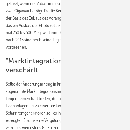
gekürzt, wenn der Zubau in diesem und im nächsten Jahr nur ein bis
zwei Gigawatt beträgt. Da die Berechnung der Einspeisevergütung auf
der Basis des Zubaus des vorangegangenen Quartals erfolgt, wäre
das ein Ausbau der Photovoltaikleistung in Deutschland von gerade
mal 250 bis 500 Megawatt innerhalb von drei Monaten. Für die Jahre
nach 2013 sind noch keine Regelungen für den atmenden Deckel
vorgesehen.
"Marktintegrationsmodell“ weiter
verschärft
Sollte der Änderungsantrag in Kraft treten, würde das neue
sogenannte Marktintegrationsmodell vor allem die Besitzer von
Eingenheimen hart treffen, denn die betreiben in der Regel kleine
Dachanlagen bis zu einer Leistung von 10 Kilowatt. Für solche
Solarstromgeneratoren soll es in Zukunft nur noch für 80 Prozent des
erzeugten Stroms eine Vergütung nach dem EEG geben – bisher
waren es wenigstens 85 Prozent. Das restliche Fünftel des Stroms