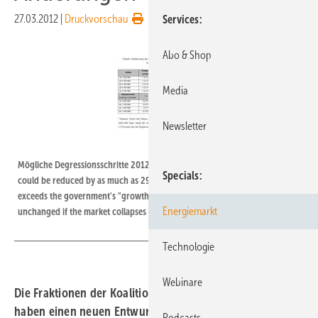
27.03.2012
|
Druckvorschau
Services
Abo & Shop
Media
Newsletter
Source: Bundestag
Mögliche Degressionsschritte 2012 und 2013 | German solar feed-in tariffs
Specials
could be reduced by as much as 29 percent per year if installed capacity
exceeds the government's "growth corridor." In return, rates will remain
Energiemarkt
unchanged if the market collapses entirely.
Technologie
Webinare
Die Fraktionen der Koalitionsregierung im Bundestag
haben einen neuen Entwurf der EEG-Novelle
Podcasts