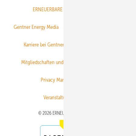
ERNEUERBARE ENERGIEN abonnieren
Gentner Energy Media
Gentner Verlag
Impressum
Karriere bei Gentner
Team
Mediaservice
Mitgliedschaften und Engagement
Newsletter
Privacy Manager
RSS-Feed
Veranstaltungen / Webinare
© 2026 ERNEUERBARE ENERGIEN