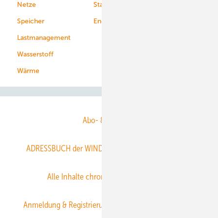
Netze
Stadtwerke
Speicher
Energiekonzerne
Lastmanagement
Wasserstoff
Wärme
Abo- & Leserservice
ADRESSBUCH der WIND- und SOLARENERGIE
AGB
Alle Inhalte chronologisch
Anmelden
Anmeldung & Registrierung
Datenschutz
E-Paper