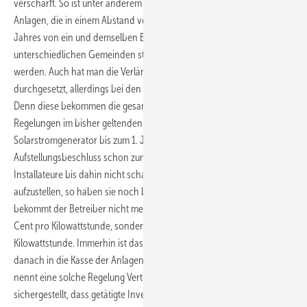
verschärft. So ist unter anderem die Regelung herausgefallen, dass
Anlagen, die in einem Abstand von vier Kilometern innerhalb eines
Jahres von ein und demselben Betreiber errichtet werden, aber in
unterschiedlichen Gemeinden stehen, als eine Anlage gerechnet
werden. Auch hat man die Verlängerung der Übergangsfristen
durchgesetzt, allerdings bei den Freiflächenanlagen nur halbherzig.
Denn diese bekommen die gesamte Einspeisevergütung nach den
Regelungen im bisher geltenden EEG nur, wenn der
Solarstromgenerator bis zum 1. Juli in Betrieb gegangen ist und ein
Aufstellungsbeschluss schon zum 1. März existierte. Sollten es die
Installateure bis dahin nicht schaffen, die gesamte Anlage
aufzustellen, so haben sie noch bis zum 1. Oktober Zeit. Allerdings
bekommt der Betreiber nicht mehr die bisher vorgesehenen 21,11
Cent pro Kilowattstunde, sondern nur 15,95 Cent für jede eingespeiste
Kilowattstunde. Immerhin ist das etwas mehr als die 13,5 Cent, die
danach in die Kasse der Anlagenbetreiber fließen. Die Regierung
nennt eine solche Regelung Vertrauensschutz. „Hierdurch wird
sichergestellt, dass getätigte Investitionen, die sich bereits zu