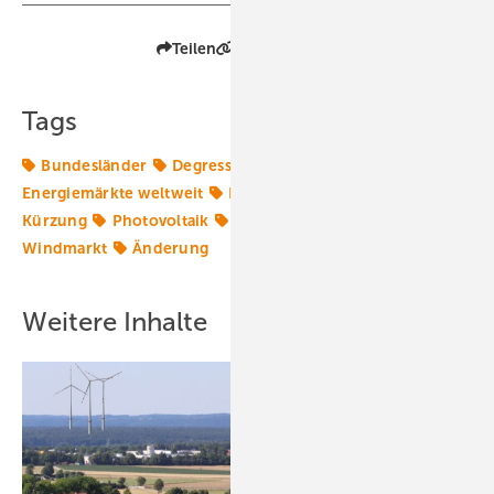
Teilen
Link kopieren
Tags
Bundesländer
Degression
Energiemarkt
Energiemärkte weltweit
Förderung
Koalition
Kürzung
Photovoltaik
Solarstrom
Solartechnik
Windmarkt
Änderung
Weitere Inhalte