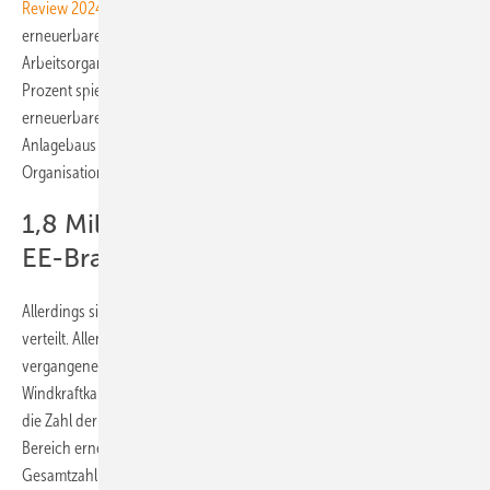
Review 2024
, der jetzt von der Internationalen Agentur für
erneuerbare Energien (IRENA) und der Internationalen
Arbeitsorganisation (ILO) veröffentlicht wurde. Dieser Zuwachs um 18
Prozent spiegele das starke Wachstum der Erzeugungskapazität
erneuerbarer Energien gepaart mit einer konstanten Erweiterung des
Anlagebaus wider, heißt es in einer Pressemitteilung der beiden
Organisationen.
1,8 Millionen EU-Arbeitsplätze in der
EE-Branche
Allerdings sind Wertschöpfung und Arbeitsplätze nicht gleichmäßig
verteilt. Allen voran steht China. Dort wurden laut Irena im
vergangenen Jahr fast zwei Drittel der neuen Solar- und
Windkraftkapazitäten weltweit installiert und entsprechend groß ist
die Zahl der beschäftigten: Mit rund 7,4 Millionen Arbeitsplätzen im
Bereich erneuerbarer Energien und 46 Prozent der globalen
Gesamtzahl liegt das Land auf dem ersten Platz. Es folgt die EU mit