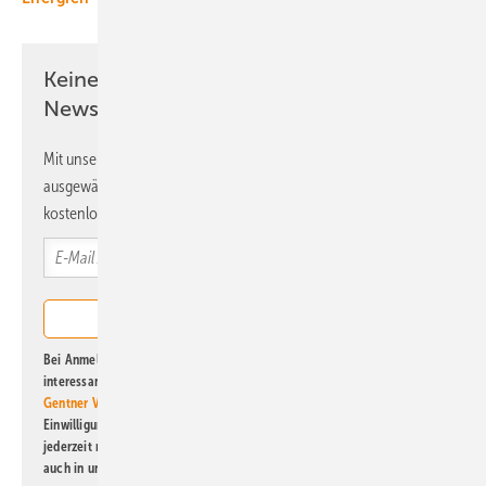
Keine Zeit? Kein Problem mit dem ERE
Newsletter!
Mit unserem Newsletter erhalten Sie regelmäßig von uns
ausgewählte Informationen und Neuigkeiten, gebündelt und
kostenlos direkt ins Postfach.
Bei Anmeldung zu diesem Newsletter bin ich damit einverstanden, über
interessante Verlags- und Online-Angebote
der Marken der Alfons W.
Gentner Verlag GmbH & Co. KG
informiert zu werden. Diese
Einwilligung kann ich jederzeit widerrufen und eine Abmeldung ist
jederzeit möglich. Informationen zum Umgang mit Daten finden Sie
auch in unserer
Datenschutzerklärung
.