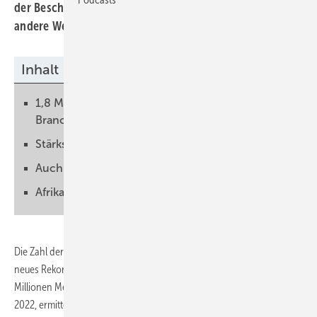
der Beschäftigtenzahlen. China liegt vorn, doch auch
andere Weltregionen profitieren.
Inhalt
1,8 Millionen EU-Arbeitsplätze in der EE-
Branche
Stärkste Impulse aus dem PV-Sektor
Auch bei der Windkraft liegt China vorn
Afrika ist (noch) abgeschlagen
Die Zahl der Arbeitsplätze in den Erneuerbare Energien ist auf ein
neues Rekordniveau gestiegen: Weltweit arbeiten 2023 insgesamt 16,2
Millionen Menschen in der Branche und damit 2,5 Millionen mehr als
2022, ermittelte der Bericht
Renewable Energy and Jobs – Annual