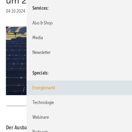
um 2,5 Millionen
Services
04.10.2024
|
Druckvorschau
Abo & Shop
Media
Newsletter
Specials
Energiemarkt
IRENA
Technologie
Webinare
Der Ausbau der Erneuerbaren zeigt sich auch im Anstieg
Podcasts