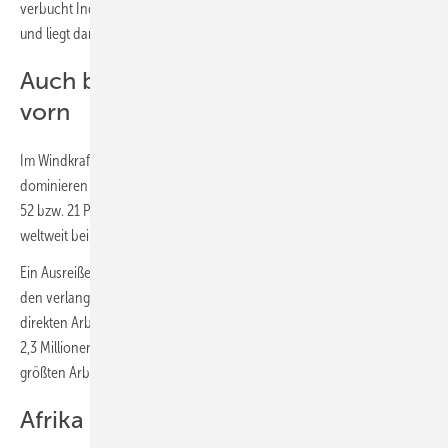
verbucht Indonesien mit seiner stark steigenden Produktion für sich
und liegt damit auf dem zweiten Platz.
Auch bei der Windkraft liegt China
vorn
Im Windkraftsektor halten China und Europa die Führungsposition. Sie
dominieren die Herstellung und Installation von Turbinen und trugen
52 bzw. 21 Prozent zu den insgesamt 1,5 Millionen Arbeitsplätzen
weltweit bei.
Ein Ausreißer beim allgemeinen Wachstumstrend ist, bedingt durch
den verlangsamten Ausbau, die Wasserkraft mit einem Rückgang der
direkten Arbeitsplätze von rund 2,5 Millionen im Jahr 2022 auf
2,3 Millionen. China, Indien, Brasilien, Vietnam und Pakistan waren die
größten Arbeitgeber der Branche.
Afrika ist (noch) abgeschlagen