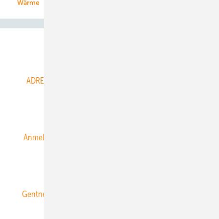
Wärme
Abo- & Leserservice
ADRESSBUCH der WIND- und SOLARENERGIE
AGB
Alle Inhalte chronologisch
Anmelden
Anmeldung & Registrierung
Datenschutz
E-Paper
ERNEUERBARE ENERGIEN abonnieren
Gentner Energy Media
Gentner Verlag
Impressum