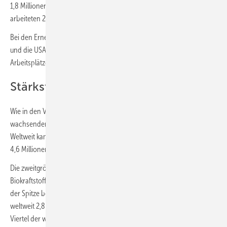
1,8 Millionen. Zum Vergleich: In der europäischen Automobilbranche
arbeiteten 2022 rund drei Millionen Menschen.
Bei den Erneuerbaren liegen Brasilien mit 1,56 Millionen auf Platz 3
und die USA gleichauf mit Indien mit jeweils knapp einer Million
Arbeitsplätzen auf Rang vier.
Stärkste Impulse aus dem PV-Sektor
Wie in den Vorjahren seien die stärksten Impulse vom schnell
wachsenden Photovoltaik (PV)-Sektor ausgegangen hieß es weiter.
Weltweit kamen 7,2 Millionen Arbeitsplätze hinzu. Davon entfielen
4,6 Millionen auf China.
Die zweitgrößte Anzahl von Arbeitsplätzen wurde bei flüssigen
Biokraftstoffen verzeichnet, gefolgt von Wasserkraft und Windkraft. An
der Spitze bei Biokraftstoffen liegt Brasilien, auf das ein Drittel der
weltweit 2,8 Millionen Arbeitsplätze in diesem Sektor entfällt. Ein
Viertel der weltweiten Arbeitsplätze im Bereich der Biokraftstoffe