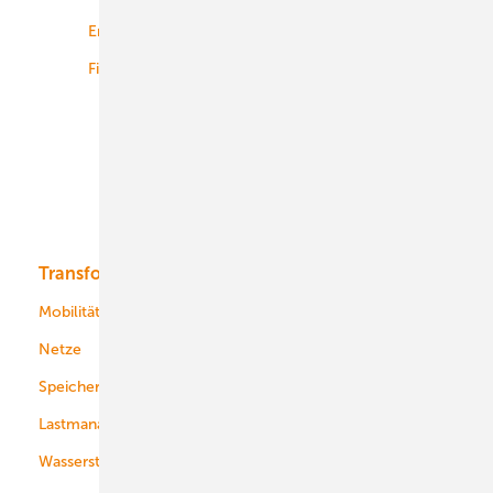
Energiemärkte weltweit
Logistik
Finanzierung
Betrieb
Onshore-Wind
Offshore-Wind
Solar
Bioenergie
Transformation
Energieversorger
Service
Mobilität
Kommunen
Netze
Stadtwerke
Speicher
Energiekonzerne
Lastmanagement
Wasserstoff