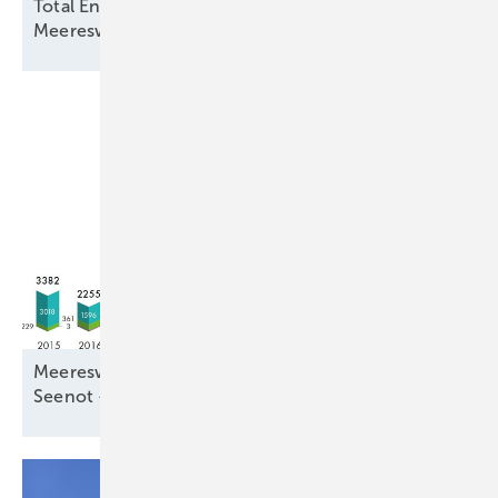
Total Energies und Jera Nex BP fordern
Meereswindkraftbremse zu ihren
Gunsten
Meereswindkraftzubau blieb mit 9,3 Gigawatt in
Seenot –
letztmalig