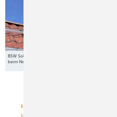
BSW Solar fordert Nachbesserungen am EEG und
beim
Netzpaket
Unsere Themen
Energiemarkt
Technologie
Energierecht
Planung