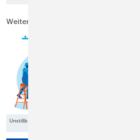
Weitere Inhalte
Unstillbarer Appetit auf
Arbeitskräfte