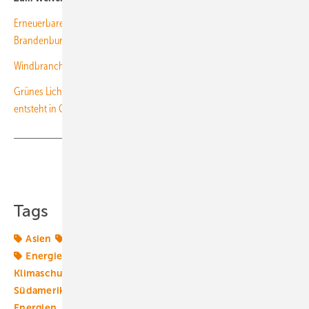
Erneuerbare könnten bis 2030 über 1 Milliarde Euro jährlich für
Brandenburg generieren
Windbranche warnt vor außereuropäischen Wettbewerbern
Grünes Licht für 300 Millionen-Investition: Neue Monopile-Produktion
entsteht in Cuxhaven
Teilen
Link kopieren
Tags
Asien
Ausbau-Ziele
Bioenergie
Biosprit
China
Energiemarkt
Energiemärkte weltweit
Europa
Klimaschutzziele
Photovoltaik
Solarenergie
Südamerika
Wasserkraft
Windkraft
erneuerbarer
Energien