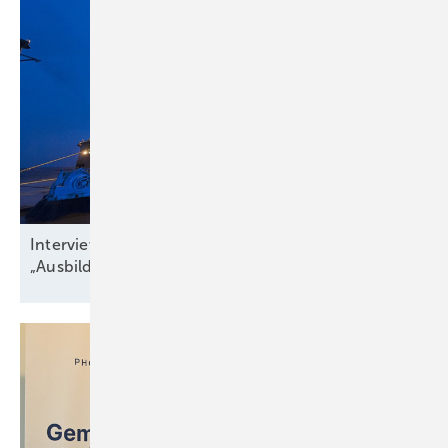
Interview zu Jobs in der Windbranche:
„Ausbildungsquote niedriger als
Krankenstand“