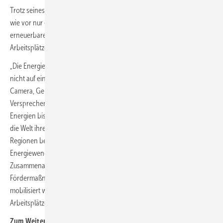
Trotz seines enormen Ressourcenpotenzials entfällt auf Afrika nach
wie vor nur ein geringer Anteil der weltweiten Investitionen in
erneuerbare Energien, was sich im Jahr 2023 in insgesamt 324.000
Arbeitsplätzen im Bereich der erneuerbaren Energien niederschlug.
„Die Energiewende und ihr sozioökonomischer Nutzen dürfen sich
nicht auf eine oder zwei Regionen beschränken“, sagte Francesco La
Camera, Generaldirektor der Irena. „ Wenn wir unser gemeinsames
Versprechen, die Stromerzeugungskapazität aus erneuerbaren
Energien bis 2030 zu verdreifachen, wirklich einhalten möchten, muss
die Welt ihre Anstrengungen intensivieren und marginalisierte
Regionen bei der Beseitigung von Hindernissen auf ihrem Weg zur
Energiewende unterstützen.“ Er forderte eine verstärkte internationale
Zusammenarbeit, um mehr Finanzmittel für politische
Fördermaßnahmen und den Aufbau von Kapazitäten in Ländern
mobilisiert werden, die bislang nicht von der Schaffung neuer
Arbeitsplätze durch erneuerbare Energien profitierten. (kw)
Zum Weiterlesen: